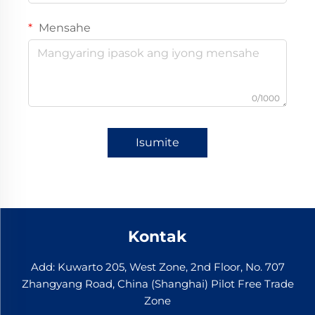
Mensahe
0/1000
Isumite
Kontak
Add: Kuwarto 205, West Zone, 2nd Floor, No. 707
Zhangyang Road, China (Shanghai) Pilot Free Trade
Zone