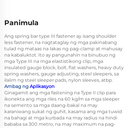
Panimula
Ang spring bar type III fastener ay isang shoulder
less fastener, na nagtataglay ng mga pakinabang
tulad ng mataas na lakas ng pag-clamp at mahusay
na kabaluktot. Ito ay pangunahin na binubuo ng
mga Type III na mga elastistikong clip, mga
insulated gauge block, bolt, flat washers, heavy duty
spring washers, gauge adjusting, steel sleepers, sa
ilalim ng steel sleeper pads, nylon sleeves, atbp.
Ambag ng
Aplikasyon
Ginagamit ang mga fastening na Type II clip para
ikonekta ang mga riles na 60 kg/m sa mga sleeper
na semento sa mga daang-bakal na may
karaniwang sukat ng guhit, kasama ang mga tuwid
na bahagi at mga kurbada na may radius na hindi
bababa sa 300 metro, na may maximum na pag-