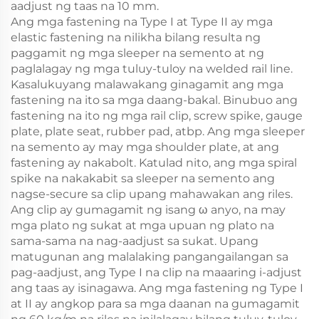
aadjust ng taas na 10 mm.
Ang mga fastening na Type I at Type II ay mga
elastic fastening na nilikha bilang resulta ng
paggamit ng mga sleeper na semento at ng
paglalagay ng mga tuluy-tuloy na welded rail line.
Kasalukuyang malawakang ginagamit ang mga
fastening na ito sa mga daang-bakal. Binubuo ang
fastening na ito ng mga rail clip, screw spike, gauge
plate, plate seat, rubber pad, atbp. Ang mga sleeper
na semento ay may mga shoulder plate, at ang
fastening ay nakabolt. Katulad nito, ang mga spiral
spike na nakakabit sa sleeper na semento ang
nagse-secure sa clip upang mahawakan ang riles.
Ang clip ay gumagamit ng isang
anyo, na may
ω
mga plato ng sukat at mga upuan ng plato na
sama-sama na nag-aadjust sa sukat. Upang
matugunan ang malalaking pangangailangan sa
pag-aadjust, ang Type I na clip na maaaring i-adjust
ang taas ay isinagawa. Ang mga fastening ng Type I
at II ay angkop para sa mga daanan na gumagamit