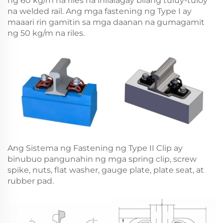
ng 60 kg/m na riles na inilalagay bilang tuluy-tuloy
na welded rail. Ang mga fastening ng Type I ay
maaari rin gamitin sa mga daanan na gumagamit
ng 50 kg/m na riles.
Ang Sistema ng Fastening ng Type II Clip ay
binubuo pangunahin ng mga spring clip, screw
spike, nuts, flat washer, gauge plate, plate seat, at
rubber pad.