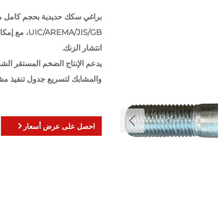
براغي سكك حديدية بحجم كامل متو
REMA/JIS/GB
انتشار الزنك.
والمشابك لتسريع جدول تنفيذ مشا
احصل على عرض أسعار