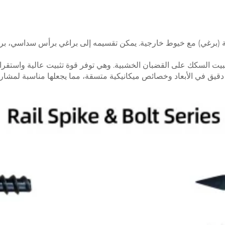
ة (برغي) مع خيوط خارجية. يمكن تقسيمه إلى براغي برأس سداسي، بر
يت السكك على القضبان الخشبية. وهي توفر قوة تثبيت عالية واستقرارًا
قيق في الأبعاد وخصائص ميكانيكية متسقة، مما يجعلها مناسبة لمشاريع