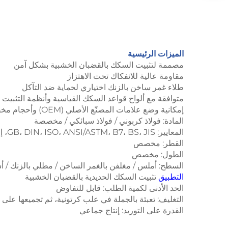
الميزات الرئيسية
مصممة لتثبيت السكك بالقضبان الخشبية بشكل آمن
مقاومة عالية للانفكاك تحت الاهتزاز
طلاء غمر ساخن بالزنك اختياري لحماية ضد التآكل
متوافقة مع ألواح قواعد السكك القياسية وأنظمة التثبيت
إمكانية وضع علامات المصنّع الأصلي (OEM) وأحجام مخصصة
المادة: فولاذ كربوني / فولاذ سبائكي / مخصصة
المعايير: GB، DIN، ISO، ANSI/ASTM، B7، BS، JIS، إلخ.
القطر: مخصص
الطول: مخصص
السطح: أملس / مغلفن بالغمر الساخن / مطلي بالزنك / أ
التطبيق
تثبيت السكك الحديدية بالقضبان الخشبية
الحد الأدنى لكمية الطلب: قابل للتفاوض
التغليف: تعبئة بالجملة في علب كرتونية، ثم تجميعها على ال
القدرة على التوريد: إنتاج جماعي