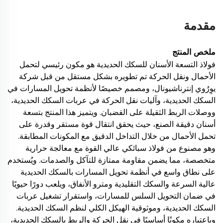
مقدمة
ملخص المنتج
فولاذ التسعة الأسنان للسكك الحديدية هو مكون رئيسي لتحمل
الأحمال ونقل الحركة تم تطويره بشكل مستقل من قبل شركة
يوِرُوي إنترناشيونال، ومصمم خصيصًا لأنظمة تحويل المسارات في
السكك الحديدية، وآليات نقل الحركة في عربات السكك الحديدية،
ووصلات الربط الثقيلة على القضبان. ويتميز هذا المنتج بتسعة
أسنان دقيقة الصنع، حيث يحقق انتقال قوة مستقر وقدرة على
تحمل الأحمال من خلال التداخل الدقيق مع المكونات المطابقة.
وهو مصنوع من فولاذ سبائكي عالي القوة مع معالجة حرارية
متخصصة، مما يضمن مقاومة ممتازة للتآكل والصدمات. ويُستخدم
على نطاق واسع في أنظمة تحويل المسارات بالسكك الحديدية
عالية السرعة والسكك التقليدية ومترو الأنفاق، ويلعب دورًا حيويًا
في ضمان التحويل السلس للمسارات، واستقرار تشغيل عربات
السكك الحديدية، وموثوقية الهيكل الكلي لنظم السكك الحديدية.
وباعتباره مكونًا أساسيًا في نقل الحركة والربط بالسكك الحديدية،