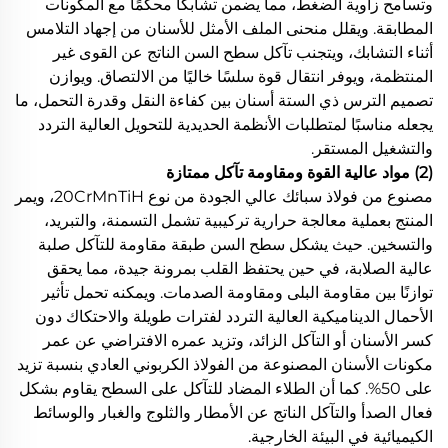
وتسامح زاوية الضغط، مما يضمن تشابكًا محكمًا مع المكونات
المطابقة. ويقلل منحنى الملف الأمثل للأسنان من إجهاد التلامس
أثناء التشابك، ويتجنب تآكل سطح السن الناتج عن القوى غير
المنتظمة، ويوفر انتقال قوة سلسًا خاليًا من الالتصاق. ويوازن
تصميم الترس ذي الستة أسنان بين كفاءة النقل وقدرة التحمل، ما
يجعله مناسبًا لمتطلبات الأنظمة الحديدية للتحويل العالية التردد
والتشغيل المستقر.
(2) مواد عالية القوة ومقاومة تآكل ممتازة
مصنوع من فولاذ سبائك عالي الجودة من نوع 20CrMnTiH، ويمر
المنتج بعملية معالجة حرارية تركيبية تشمل التسمنة، والتبريد،
والتسخين. حيث يشكل سطح السن طبقة مقاومة للتآكل صلبة
عالية الصلابة، في حين يحتفظ القلب بمرونة جيدة، مما يحقق
توازنًا بين مقاومة البلى ومقاومة الصدمات. ويمكنه تحمل تأثير
الأحمال الديناميكية العالية التردد لفترات طويلة والاحتكاك دون
كسر الأسنان أو التآكل الزائد، وتزيد عمره الافتراضي عن عمر
مكونات الأسنان المصنوعة من الفولاذ الكربوني العادي بنسبة تزيد
على 50%. كما أن الطلاء المضاد للتآكل على السطح يقاوم بشكل
فعال الصدأ والتآكل الناتج عن الأمطار والثلوج والغبار والوسائط
الكيميائية في البيئة الخارجية.