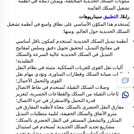
مكونات السكك الحديدية المختلفة، ويمكن دمجه في أنظمة
تشغيل السكك القائمة.
رابعًا.
التطبيق
سيناريوهات
يُستخدم هذا المكوّن الأساسي على نطاق واسع في أنظمة تشغيل
السكك الحديدية حول العالم، ومنها:
أنظمة تبديل السكك الحديدية: تُستخدم كمكون ناقل أساسي
في مفاتيح التبديل، لتحقيق تحويل دقيق وسلس لمفاتيح
التبديل في السكك الحديدية عالية السرعة والسكك
التقليدية؛
آليات نقل القوى للعربات السككية: مثبتة في نظام النقل
لمركبات صيانة السكك وقطارات المناورة، وتؤدي مهام نقل
القوى والتحمل الأحمال؛
وصلات السكك الثقيلة: تُستخدم في نقاط الاتصال
للقطاعات الثقيلة من السكك والقطاعات الجسرية، لتعزيز
قدرة التحمل والاستقرار في جزء الاتصال؛
مفارق النقل الحضري بالسكك: معدّة لأنظمة المفارق في
مترو الأنفاق والسكك الخفيفة، لتلبية متطلبات التبديل
المتكرر والتشغيل المستقر في النقل الحضري بالسكك؛
مشاريع تجديد السكك الحديدية: تُستخدم في استبدال
وتحديث المكونات المسننة القديمة ضمن مشاريع تجديد