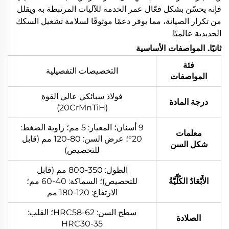
فإنه يحسّن بشكل فعّال عمر الخدمة للآليات المرتبطة به ويقلل
من تكرار الصيانة، مما يوفر دعمًا موثوقًا لسلامة تشغيل السكك
الحديدية عالميًا.
ثانيًا. المواصفات الأساسية
فئة
التخصيصات التفصيلية
المواصفات
فولاذ سبائكي عالي القوة
درجة المادة
(20CrMnTiH)
9 أسنان؛ المعيار: 5 مم؛ زاوية الضغط:
معلمات
20°؛ عرض السن: 80-120 مم (قابل
شكل السن
للتخصيص)
الطول: 350-800 مم (قابل
الأَبْعَادُ الكُلِّيَّةُ
للتخصيص)؛ السماكة: 40-60 مم؛
الارتفاع: 120-180 مم
سطح السن: HRC58-62؛ القلب:
الصلادة
HRC30-35