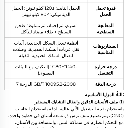
قدرة تحمل
الحمل الثابت: ≥120 كيلو نيوتن؛ الحمل
الحمل
الديناميكي: ≥80 كيلو نيوتن
المعالجة
تسرم، ثم إخماد، ثم تسليط؛ طحن
السطحية
السطح + طلاء مضاد للتآكل
أنظمة تبديل السكك الحديدية، آليات
السيناريوهات
نقل عربات السكك الحديدية، وصلات
المناسبة
اتصال السكك الحديدية الثقيلة
درجة حرارة
-40℃~80℃ (التكيف مع البيئات
التشغيل
القصوى)
درجة الدقة
GB/T 10095.2-2008 الدرجة 7
ثالثاً: المزايا الأساسية
(1) ملف الأسنان الدقيق وانتقال التشابك المستقر
باستخدام تقنية التشغيل الآلي عالية الدقة باستخدام الحاسب
(CNC)، يتم تصنيع ملف ترس ذو تسعة أسنان في خطوة واحدة،
مع التحكم الصارم في سماكة السن، والمسافة بين الأسنان،