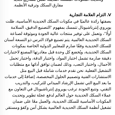
مفارق السكك وترقية الأنظمة.
V. التزام العلامة التجارية
بصفتها رائدة عالميًا في مكونات السكك الحديدية الأساسية، ظلت
يويروي إنترناشيونال تتمسك بمفهوم "التصنيع الدقيق، السلامة
أولًا"، وتعمل على توفير منتجات عالية الجودة وموثوقة لصناعة
السكك الحديدية العالمية. يتم تصنيع فولاذ الترس ذو التسعة أسنان
للسكك الحديدية وفقًا صارم للمعايير الدولية الخاصة بمكونات
السكك الحديدية، ويُخضع كل وحدة قبل مغادرتها المصنع لاختبارات
دقيقة صارمة تشمل اختبار المواد، واختبار الدقة، واختبار تحمل
الأحمال، واختبار التعب، وذلك لضمان توافق أدائها مع متطلبات
التشغيل الفعلية. نحن نقدم خدمات شاملة قبل البيع مثل
الاستشارات الفنية وتصميم الحلول المخصصة، إضافةً إلى خدمات
ما بعد البيع التي تشمل الإرشاد الميداني للتركيب، والتدريب
التقني، وتتبع الجودة. ترغب يويروي إنترناشيونال في التعاون مع
عملاء السكك الحديدية حول العالم لدفع عجلة تطوير وتحديث
المكونات الأساسية للسكك الحديدية، والعمل معًا على ضمان
تشغيل أنظمة السكك الحديدية العالمية بشكل آمن وكفؤ ومستقر.