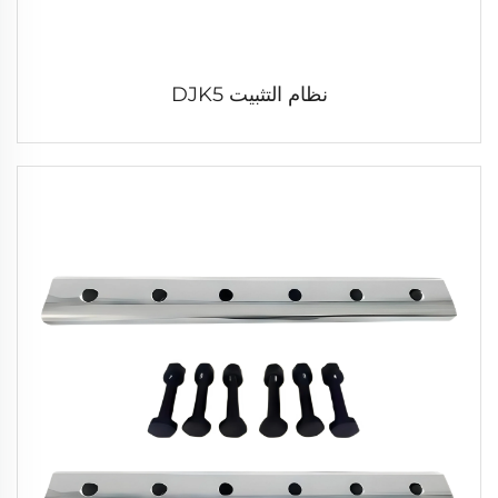
نظام التثبيت DJK5