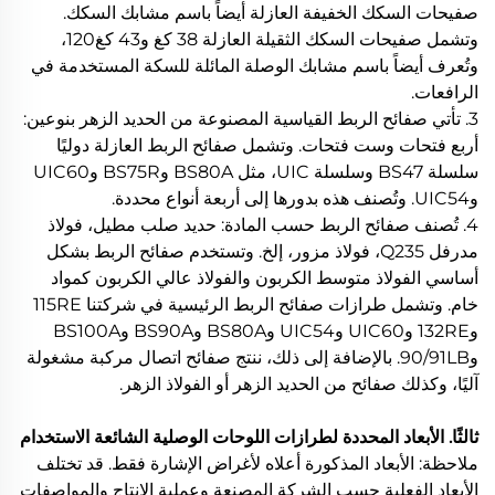
صفيحات السكك الخفيفة العازلة أيضاً باسم مشابك السكك.
وتشمل صفيحات السكك الثقيلة العازلة 38 كغ و43 كغ120،
وتُعرف أيضاً باسم مشابك الوصلة المائلة للسكة المستخدمة في
الرافعات.
3. تأتي صفائح الربط القياسية المصنوعة من الحديد الزهر بنوعين:
أربع فتحات وست فتحات. وتشمل صفائح الربط العازلة دوليًا
سلسلة BS47 وسلسلة UIC، مثل BS80A وBS75R وUIC60
وUIC54. وتُصنف هذه بدورها إلى أربعة أنواع محددة.
4. تُصنف صفائح الربط حسب المادة: حديد صلب مطيل، فولاذ
مدرفل Q235، فولاذ مزور، إلخ. وتستخدم صفائح الربط بشكل
أساسي الفولاذ متوسط الكربون والفولاذ عالي الكربون كمواد
خام. وتشمل طرازات صفائح الربط الرئيسية في شركتنا 115RE
و132RE وUIC60 وUIC54 وBS80A وBS90A وBS100A
و90/91LB. بالإضافة إلى ذلك، ننتج صفائح اتصال مركبة مشغولة
آليًا، وكذلك صفائح من الحديد الزهر أو الفولاذ الزهر.
ثالثًا. الأبعاد المحددة لطرازات اللوحات الوصلية الشائعة الاستخدام
ملاحظة: الأبعاد المذكورة أعلاه لأغراض الإشارة فقط. قد تختلف
الأبعاد الفعلية حسب الشركة المصنعة وعملية الإنتاج والمواصفات