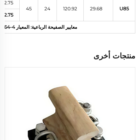
2.75
45
24
120.92
29.68
U85
2.75
معايير الصفيحة الرباعية: المعيار UIC 864-4، المعيار UIC 864-8
منتجات أخرى