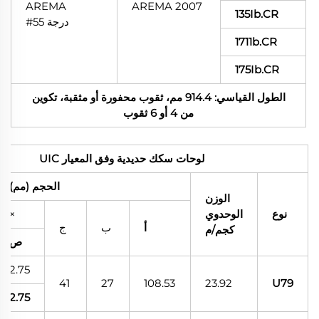
AREMA
AREMA 2007
135Ib.CR
درجة 55#
1711b.CR
175Ib.CR
الطول القياسي: 914.4 مم، ثقوب محفورة أو مثقبة، تكوين
من 4 أو 6 ثقوب
لوحات سكك حديدية وفق المعيار UIC
الحجم (مم)
الوزن
نوع
الوحدوي
×
أ
ب
ج
كجم/م
ص
2.75
41
27
108.53
23.92
U79
2.75