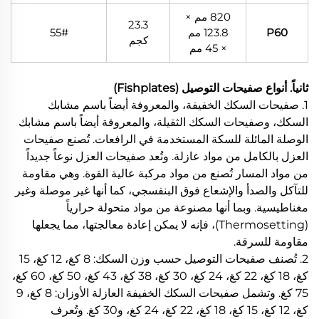
820 مم ×
23.3
P60
123.8 مم
55#
كجم
× 45 مم
ثانياً. أنواع صفيحات التوصيل (Fishplates)
1. صفيحات السكك الخفيفة، والمعروفة أيضاً باسم مشابك
السكك، وصفيحات السكك الثقيلة، والمعروفة أيضاً باسم مشابك
الوصلة المائلة للسكة المستخدمة في الرافعات. تُصنع صفيحات
العزل بالكامل من مواد عازلة. وتُعد صفيحات العزل نوعاً جديداً
من مواد المسار تُصنع من مواد مركبة عالية القوة. وهي مقاومة
للتآكل والصدأ والإشعاع فوق البنفسجي، كما أنها غير موصلة وغير
مغناطيسية. وبما أنها مصنوعة من مواد متحولة حرارياً
(Thermosetting)، فإنه لا يمكن إعادة معالجتها، مما يجعلها
مقاومة للسرقة.
2. تُصنف صفيحات التوصيل حسب وزن السكك: 8 كغ، 12 كغ، 15
كغ، 18 كغ، 22 كغ، 24 كغ، 30 كغ، 38 كغ، 43 كغ، 50 كغ، 60 كغ،
75 كغ. وتشمل صفيحات السكك الخفيفة العازلة الأوزان: 8 كغ، 9
كغ، 12 كغ، 15 كغ، 18 كغ، 22 كغ، 24 كغ، و30 كغ. وتُعرف