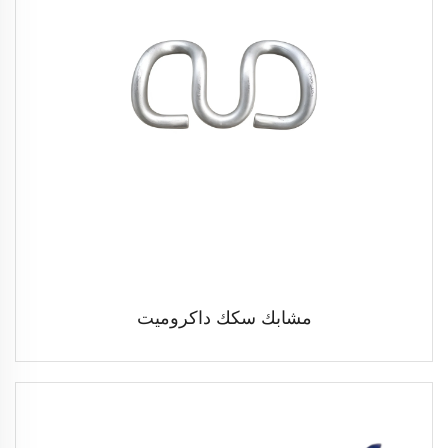
مشابك سكك داكروميت