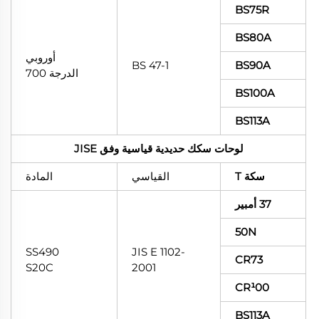
BS75R
BS80A
أوروبي
BS 47-1
BS90A
الدرجة 700
BS100A
BS113A
لوحات سكك حديدية قياسية وفق JISE
سكة T
القياسي
المادة
37 أمبير
50N
SS490
JIS E 1102-
CR73
S20C
2001
CR¹00
BS113A