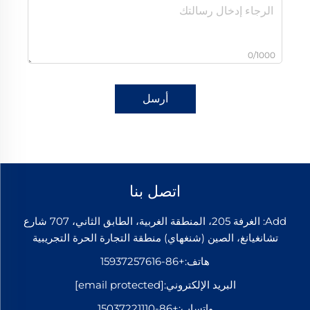
0/1000
أرسل
اتصل بنا
Add: الغرفة 205، المنطقة الغربية، الطابق الثاني، 707 شارع
تشانغيانغ، الصين (شنغهاي) منطقة التجارة الحرة التجريبية
هاتف:
+86-15937257616
البريد الإلكتروني:
[email protected]
واتساب:
+86-15037221110