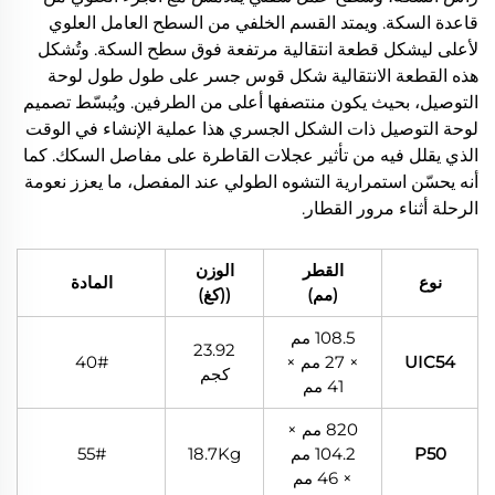
قاعدة السكة. ويمتد القسم الخلفي من السطح العامل العلوي
لأعلى ليشكل قطعة انتقالية مرتفعة فوق سطح السكة. وتُشكل
هذه القطعة الانتقالية شكل قوس جسر على طول طول لوحة
التوصيل، بحيث يكون منتصفها أعلى من الطرفين. ويُبسّط تصميم
لوحة التوصيل ذات الشكل الجسري هذا عملية الإنشاء في الوقت
الذي يقلل فيه من تأثير عجلات القاطرة على مفاصل السكك. كما
أنه يحسّن استمرارية التشوه الطولي عند المفصل، ما يعزز نعومة
الرحلة أثناء مرور القطار.
القطر
الوزن
نوع
المادة
(مم)
((كغ)
108.5 مم
23.92
UIC54
× 27 مم ×
40#
كجم
41 مم
820 مم ×
P50
104.2 مم
18.7Kg
55#
× 46 مم