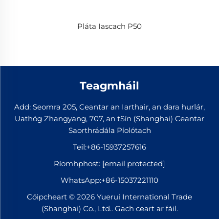
Pláta Iascach P50
Teagmháil
Add: Seomra 205, Ceantar an Iarthair, an dara hurlár,
Uathóg Zhangyang, 707, an tSín (Shanghai) Ceantar
Saorthrádála Píolótach
Teil:
+86-15937257616
Ríomhphost:
[email protected]
WhatsApp:
+86-15037221110
Cóipcheart © 2026 Yuerui International Trade
(Shanghai) Co., Ltd.. Gach ceart ar fáil.