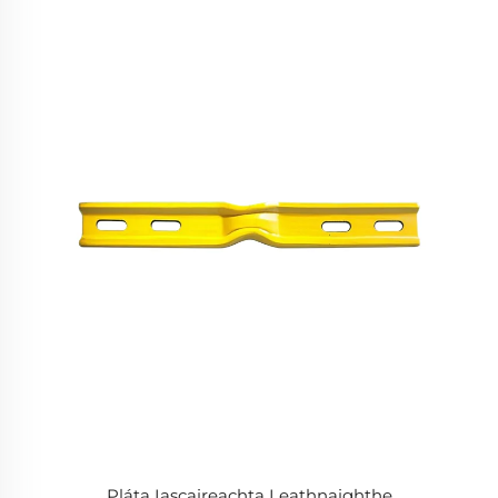
Pláta Iascaireachta Leathnaighthe