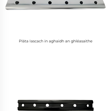
Pláta Iascach in aghaidh an ghléasaithe