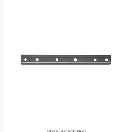
Pláta Iascach P60