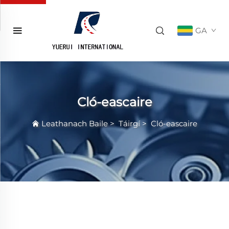
GA
Cló-eascaire
Leathanach Baile
>
Táirgí
>
Cló-eascaire