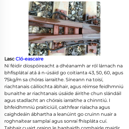
Lasc
Cló-eascaire
Ní féidir díospóireacht a dhéanamh ar ról lárnach na
bhfísplátaí atá á n-úsáid go coitianta 43, 50, 60, agus
75kg/m sa chóras iarraithe. Síneann na toisí,
riachtanais cáilíochta ábhair, agus réimse feidhmniú
bunaithe ar riachtanais úsáide áirithe chun slándáil
agus stadlacht an chórais iarraithe a chinntiú. I
bhfeidhmniú praiticiúil, caithfear rialacha agus
caighdeáin ábhartha a leanúint go cruinn nuair a
roghnaítear samplaí agus sonraí fhíspláta cuí.
Tabhair cuairt orainn le haghaidh comhairle maidir