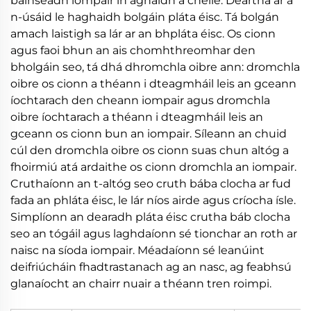
bainseadh iompair in aghaidh a chéile. Deartha ar a
n-úsáid le haghaidh bolgáin pláta éisc. Tá bolgán
amach laistigh sa lár ar an bhpláta éisc. Os cionn
agus faoi bhun an ais chomhthreomhar den
bholgáin seo, tá dhá dhromchla oibre ann: dromchla
oibre os cionn a théann i dteagmháil leis an gceann
íochtarach den cheann iompair agus dromchla
oibre íochtarach a théann i dteagmháil leis an
gceann os cionn bun an iompair. Síleann an chuid
cúl den dromchla oibre os cionn suas chun altóg a
fhoirmiú atá ardaithe os cionn dromchla an iompair.
Cruthaíonn an t-altóg seo cruth bába clocha ar fud
fada an phláta éisc, le lár níos airde agus críocha ísle.
Simplíonn an dearadh pláta éisc crutha báb clocha
seo an tógáil agus laghdaíonn sé tionchar an roth ar
naisc na síoda iompair. Méadaíonn sé leanúint
deifriúcháin fhadtrastanach ag an nasc, ag feabhsú
glanaíocht an chairr nuair a théann tren roimpi.