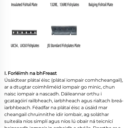
I. Forléimh na bhFreast
Úsáidtear plátaí éisc (plátaí iompair comhcheangail),
ar a dtugtar coimhliméid iompair go minic, chun
naisc iompair a nascadh. Dáileannar orthu i
gcatagóirí railbheach, iarbhheach agus rialtach breá-
iarbhbeach. Féadfar na plátaí éisc a úsáid mar
cheangail chruinnithe idir iombair, ag soláthar
suiteála níos simplí agus níos lú obair ná teicnící