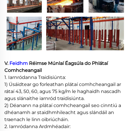
V.
Feidhm
Réimse Múnlaí Éagsúla do Phlátaí
Comhcheangail
1. Iarnródanna Traidisiúnta:
1) Úsáidtear go forleathan plátaí comhcheangail ar
rátaí 43, 50, 60, agus 75 kg/m le haghaidh nascadh
agus slánaithe iarnród traidisiúnta.
2) Déanann na plátaí comhcheangail seo cinntiú a
dhéanamh ar staidhmhileacht agus slándáil an
traenach le linn oibriúcháin.
2. Iarnródanna Ardmhéadair: