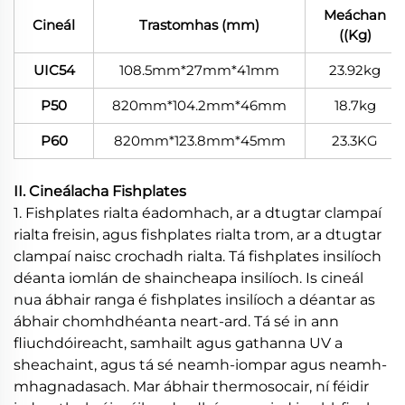
Meáchan
Cineál
Trastomhas (mm)
((Kg)
UIC54
108.5mm*27mm*41mm
23.92kg
P50
820mm*104.2mm*46mm
18.7kg
P60
820mm*123.8mm*45mm
23.3KG
II. Cineálacha Fishplates
1. Fishplates rialta éadomhach, ar a dtugtar clampaí
rialta freisin, agus fishplates rialta trom, ar a dtugtar
clampaí naisc crochadh rialta. Tá fishplates insilíoch
déanta iomlán de shaincheapa insilíoch. Is cineál
nua ábhair ranga é fishplates insilíoch a déantar as
ábhair chomhdhéanta neart-ard. Tá sé in ann
fliuchdóireacht, samhailt agus gathanna UV a
sheachaint, agus tá sé neamh-iompar agus neamh-
mhagnadasach. Mar ábhair thermosocair, ní féidir