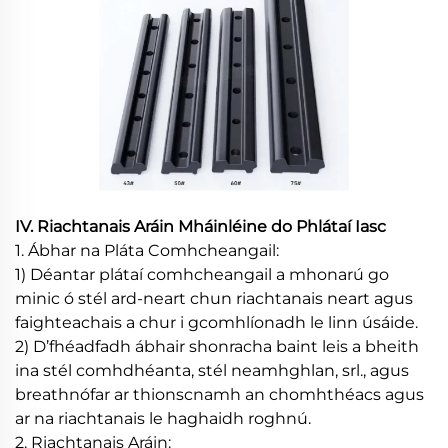
IV. Riachtanais Aráin Mháinléine do Phlátaí Iasc
1. Ábhar na Pláta Comhcheangail:
1) Déantar plátaí comhcheangail a mhonarú go
minic ó stél ard-neart chun riachtanais neart agus
faighteachais a chur i gcomhlíonadh le linn úsáide.
2) D’fhéadfadh ábhair shonracha baint leis a bheith
ina stél comhdhéanta, stél neamhghlan, srl., agus
breathnófar ar thionscnamh an chomhthéacs agus
ar na riachtanais le haghaidh roghnú.
2. Riachtanais Aráin: