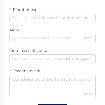
Ríomhphost
0/100
Ainm
0/100
Ainm na cuideachta
0/200
Teachtaireacht
0/1000