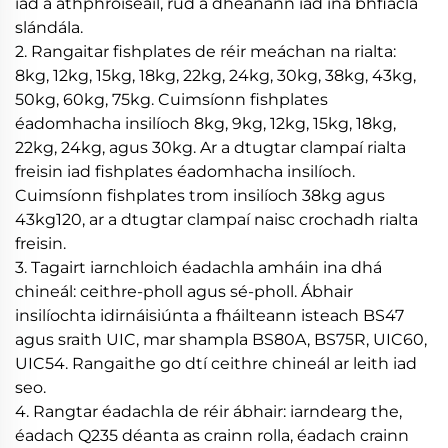
iad a athphróiseáil, rud a dhéanann iad ina bhfiacla
slándála.
2. Rangaitar fishplates de réir meáchan na rialta:
8kg, 12kg, 15kg, 18kg, 22kg, 24kg, 30kg, 38kg, 43kg,
50kg, 60kg, 75kg. Cuimsíonn fishplates
éadomhacha insilíoch 8kg, 9kg, 12kg, 15kg, 18kg,
22kg, 24kg, agus 30kg. Ar a dtugtar clampaí rialta
freisin iad fishplates éadomhacha insilíoch.
Cuimsíonn fishplates trom insilíoch 38kg agus
43kg120, ar a dtugtar clampaí naisc crochadh rialta
freisin.
3. Tagairt iarnchloich éadachla amháin ina dhá
chineál: ceithre-pholl agus sé-pholl. Ábhair
insilíochta idirnáisiúnta a fháilteann isteach BS47
agus sraith UIC, mar shampla BS80A, BS75R, UIC60,
UIC54. Rangaithe go dtí ceithre chineál ar leith iad
seo.
4. Rangtar éadachla de réir ábhair: iarndearg the,
éadach Q235 déanta as crainn rolla, éadach crainn