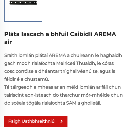
Pláta Iascach a bhfuil Caibidlí AREMA
air
Sraith iomlán plátaí AREMA a chuireann le haghaidh
gach modh rialaíochta Meiriceá Thuaidh, le córas
cosc corróise a dhéantar trí ghailvéanú te, agus is
féidir é a chustamú.
Tá táirgeadh a mheas ar an méid iomlán ar fáil chun
tairiscint aon-isteach do tharchur mór-mhéide chun
do scéala tógála rialaíochta SAM a ghoileáil.
Faigh Uathbhreithniú