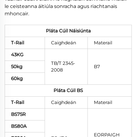
le ceisteanna áitiúla sonracha agus riachtanais
mhoncair.
Pláta Cúil Náisiúnta
T-Rail
Caighdeán
Materail
43KG
TB/T 2345-
50kg
B7
2008
60kg
Pláta Cúil BS
T-Rail
Caighdeán
Materail
BS75R
BS80A
EORPAIGH