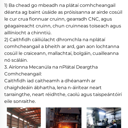
1) Ba chead go mbeadh na plátaí comhcheangail
déanta ag baint úsáide as próisisanna ar airde cosúil
le cur crua fionnuar cruinn, gearradh CNC, agus
géagaireacht cruinn, chun cruinneas toiseach agus
aillíníocht a chinntiú.
2) Caithfidh cáiliúlacht dhromchla na nplátaí
comhcheangail a bheith ar ard, gan aon lochtanna
cosúil le craiceann, mallachtaí, bolgáin, cuailleanna
nó scáláin.
3. Airíonna Mecanúla na nPlátaí Deargtha
Comhcheangail:
Caithfidh iad caitheamh a dhéanamh ar
chaighdeáin ábhartha, lena n-áirítear neart
tarraingthe, neart réidhthe, caolú agus taispeántóirí
eile sonraithe.