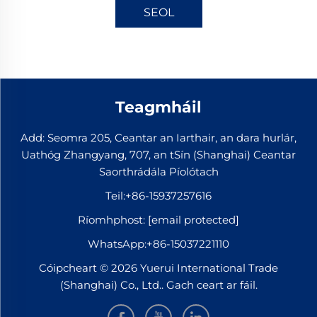
SEOL
Teagmháil
Add: Seomra 205, Ceantar an Iarthair, an dara hurlár,
Uathóg Zhangyang, 707, an tSín (Shanghai) Ceantar
Saorthrádála Píolótach
Teil:
+86-15937257616
Ríomhphost:
[email protected]
WhatsApp:
+86-15037221110
Cóipcheart © 2026 Yuerui International Trade
(Shanghai) Co., Ltd.. Gach ceart ar fáil.