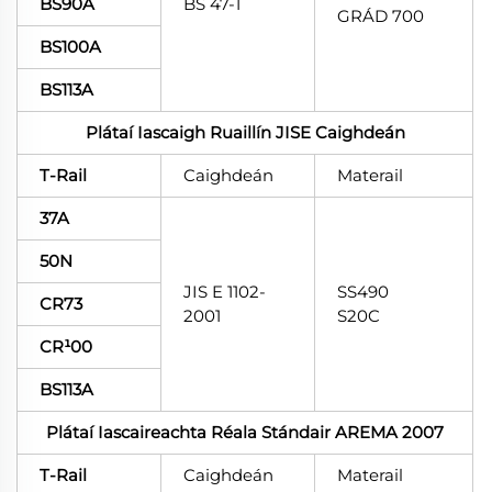
BS90A
BS 47-1
GRÁD 700
BS100A
BS113A
Plátaí Iascaigh Ruaillín JISE Caighdeán
T-Rail
Caighdeán
Materail
37A
50N
JIS E 1102-
SS490
CR73
2001
S20C
CR¹00
BS113A
Plátaí Iascaireachta Réala Stándair AREMA 2007
T-Rail
Caighdeán
Materail