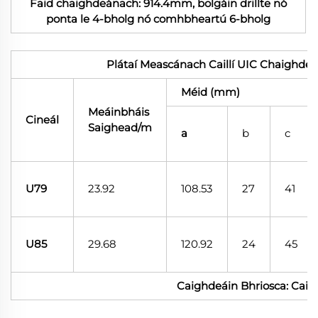
Faid chaighdeánach: 914.4mm, bolgáin drillte nó
ponta le 4-bholg nó comhbheartú 6-bholg
Plátaí Meascánach Caillí UIC Chaighde
Méid (mm)
Meáinbháis
Cineál
Saighead/m
a
b
c
U79
23.92
108.53
27
41
U85
29.68
120.92
24
45
Caighdeáin Bhriosca: Cai