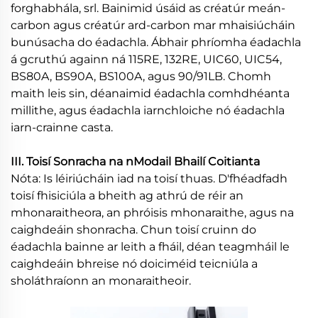
forghabhála, srl. Bainimid úsáid as créatúr meán-
carbon agus créatúr ard-carbon mar mhaisiúcháin
bunúsacha do éadachla. Ábhair phríomha éadachla
á gcruthú againn ná 115RE, 132RE, UIC60, UIC54,
BS80A, BS90A, BS100A, agus 90/91LB. Chomh
maith leis sin, déanaimid éadachla comhdhéanta
millithe, agus éadachla iarnchloiche nó éadachla
iarn-crainne casta.
III. Toisí Sonracha na nModail Bhailí Coitianta
Nóta: Is léiriúcháin iad na toisí thuas. D'fhéadfadh
toisí fhisiciúla a bheith ag athrú de réir an
mhonaraitheora, an phróisis mhonaraithe, agus na
caighdeáin shonracha. Chun toisí cruinn do
éadachla bainne ar leith a fháil, déan teagmháil le
caighdeáin bhreise nó doiciméid teicniúla a
sholáthraíonn an monaraitheoir.