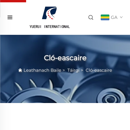
GA
Cló-eascaire
Leathanach Baile
>
Táirgí
>
Cló-eascaire