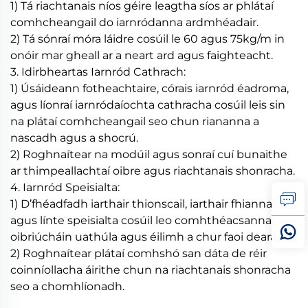
1) Tá riachtanais níos géire leagtha síos ar phlátaí
comhcheangail do iarnródanna ardmhéadair.
2) Tá sónraí móra láidre cosúil le 60 agus 75kg/m in
onóir mar gheall ar a neart ard agus faighteacht.
3. Idirbheartas Iarnród Cathrach:
1) Úsáideann fotheachtaire, córais iarnród éadroma,
agus líonraí iarnródaíochta cathracha cosúil leis sin
na plátaí comhcheangail seo chun riananna a
nascadh agus a shocrú.
2) Roghnaítear na modúil agus sonraí cuí bunaithe
ar thimpeallachtaí oibre agus riachtanais shonracha.
4. Iarnród Speisialta:
1) D’fhéadfadh iarthair thionscail, iarthair fhianna
agus línte speisialta cosúil leo comhthéacsanna
oibriúcháin uathúla agus éilimh a chur faoi deara.
2) Roghnaítear plátaí comhshó san dáta de réir
coinníollacha áirithe chun na riachtanais shonracha
seo a chomhlíonadh.