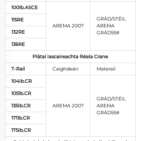
100lb.ASCE
GRÁD/STÉIL
115RE
AREMA 2007
AREMA
132RE
GRÁD55#
136RE
Plátaí Iascaireachta Réala Crane
T-Rail
Caighdeán
Materail
104Ib.CR
1051b.CR
GRÁD/STÉIL
135Ib.CR
AREMA 2007
AREMA
GRÁD55#
1711b.CR
175Ib.CR