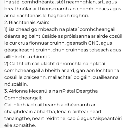
ina stél comhdhéanta, stél neamhghlan, srl., agus
breathnófar ar thionscnamh an chomhthéacs agus
ar na riachtanais le haghaidh roghnú.
2. Riachtanais Aráin:
1) Ba chead go mbeadh na plátaí comhcheangail
déanta ag baint úsáide as próisisanna ar airde cosúil
le cur crua fionnuar cruinn, gearradh CNC, agus
géagaireacht cruinn, chun cruinneas toiseach agus
aillíníocht a chinntiú.
2) Caithfidh cáiliúlacht dhromchla na nplátaí
comhcheangail a bheith ar ard, gan aon lochtanna
cosúil le craiceann, mallachtaí, bolgáin, cuailleanna
nó scáláin.
3. Airíonna Mecanúla na nPlátaí Deargtha
Comhcheangail:
Caithfidh iad caitheamh a dhéanamh ar
chaighdeáin ábhartha, lena n-áirítear neart
tarraingthe, neart réidhthe, caolú agus taispeántóirí
eile sonraithe.