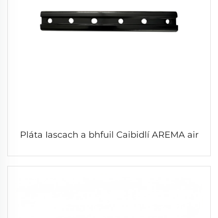
Pláta Iascach a bhfuil Caibidlí AREMA air