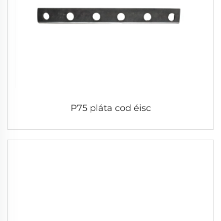
P75 pláta cod éisc