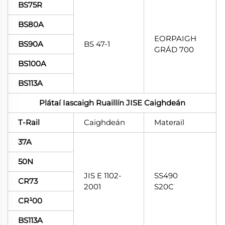
BS75R
BS80A
EORPAIGH
BS90A
BS 47-1
GRÁD 700
BS100A
BS113A
Plátaí Iascaigh Ruaillín JISE Caighdeán
T-Rail
Caighdeán
Materail
37A
50N
JIS E 1102-
SS490
CR73
2001
S20C
CR¹00
BS113A