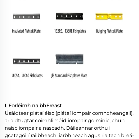
I. Forléimh na bhFreast
Úsáidtear plátaí éisc (plátaí iompair comhcheangail),
ar a dtugtar coimhliméid iompair go minic, chun
naisc iompair a nascadh. Dáileannar orthu i
gcatagóirí railbheach, iarbhheach agus rialtach breá-