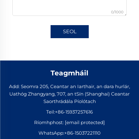
0/1000
SEOL
Teagmháil
Add: Seomra 205, Ceantar an Iarthair, an dara hurlár,
Uathóg Zhangyang, 707, an tSín (Shanghai) Ceantar
Saorthrádála Píolótach
Teil:
+86-15937257616
Ríomhphost:
[email protected]
WhatsApp:
+86-15037221110