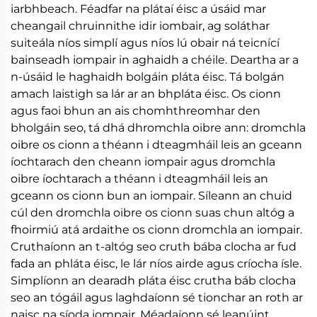
iarbhbeach. Féadfar na plátaí éisc a úsáid mar
cheangail chruinnithe idir iombair, ag soláthar
suiteála níos simplí agus níos lú obair ná teicnící
bainseadh iompair in aghaidh a chéile. Deartha ar a
n-úsáid le haghaidh bolgáin pláta éisc. Tá bolgán
amach laistigh sa lár ar an bhpláta éisc. Os cionn
agus faoi bhun an ais chomhthreomhar den
bholgáin seo, tá dhá dhromchla oibre ann: dromchla
oibre os cionn a théann i dteagmháil leis an gceann
íochtarach den cheann iompair agus dromchla
oibre íochtarach a théann i dteagmháil leis an
gceann os cionn bun an iompair. Síleann an chuid
cúl den dromchla oibre os cionn suas chun altóg a
fhoirmiú atá ardaithe os cionn dromchla an iompair.
Cruthaíonn an t-altóg seo cruth bába clocha ar fud
fada an phláta éisc, le lár níos airde agus críocha ísle.
Simplíonn an dearadh pláta éisc crutha báb clocha
seo an tógáil agus laghdaíonn sé tionchar an roth ar
naisc na síoda iompair. Méadaíonn sé leanúint