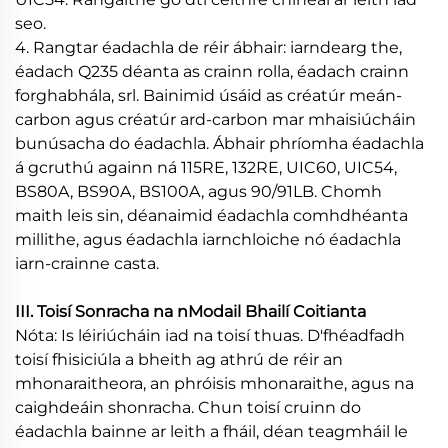
seo.
4. Rangtar éadachla de réir ábhair: iarndearg the,
éadach Q235 déanta as crainn rolla, éadach crainn
forghabhála, srl. Bainimid úsáid as créatúr meán-
carbon agus créatúr ard-carbon mar mhaisiúcháin
bunúsacha do éadachla. Ábhair phríomha éadachla
á gcruthú againn ná 115RE, 132RE, UIC60, UIC54,
BS80A, BS90A, BS100A, agus 90/91LB. Chomh
maith leis sin, déanaimid éadachla comhdhéanta
millithe, agus éadachla iarnchloiche nó éadachla
iarn-crainne casta.
III. Toisí Sonracha na nModail Bhailí Coitianta
Nóta: Is léiriúcháin iad na toisí thuas. D'fhéadfadh
toisí fhisiciúla a bheith ag athrú de réir an
mhonaraitheora, an phróisis mhonaraithe, agus na
caighdeáin shonracha. Chun toisí cruinn do
éadachla bainne ar leith a fháil, déan teagmháil le