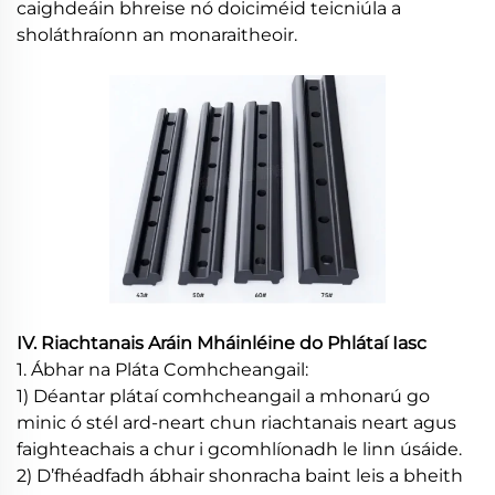
caighdeáin bhreise nó doiciméid teicniúla a
sholáthraíonn an monaraitheoir.
IV. Riachtanais Aráin Mháinléine do Phlátaí Iasc
1. Ábhar na Pláta Comhcheangail:
1) Déantar plátaí comhcheangail a mhonarú go
minic ó stél ard-neart chun riachtanais neart agus
faighteachais a chur i gcomhlíonadh le linn úsáide.
2) D’fhéadfadh ábhair shonracha baint leis a bheith