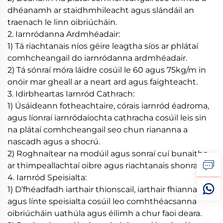
dhéanamh ar staidhmhileacht agus slándáil an
traenach le linn oibriúcháin.
2. Iarnródanna Ardmhéadair:
1) Tá riachtanais níos géire leagtha síos ar phlátaí
comhcheangail do iarnródanna ardmhéadair.
2) Tá sónraí móra láidre cosúil le 60 agus 75kg/m in
onóir mar gheall ar a neart ard agus faighteacht.
3. Idirbheartas Iarnród Cathrach:
1) Úsáideann fotheachtaire, córais iarnród éadroma,
agus líonraí iarnródaíochta cathracha cosúil leis sin
na plátaí comhcheangail seo chun riananna a
nascadh agus a shocrú.
2) Roghnaítear na modúil agus sonraí cuí bunaithe
ar thimpeallachtaí oibre agus riachtanais shonracha.
4. Iarnród Speisialta:
1) D’fhéadfadh iarthair thionscail, iarthair fhianna
agus línte speisialta cosúil leo comhthéacsanna
oibriúcháin uathúla agus éilimh a chur faoi deara.