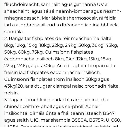
fliuchdóireacht, samhailt agus gathanna UV a
sheachaint, agus tá sé neamh-iompar agus neamh-
mhagnadasach. Mar ábhair thermosocair, ní féidir
iad a athphróiseáil, rud a dhéanann iad ina bhfiacla
slándála.
2. Rangaitar fishplates de réir meáchan na rialta:
8kg, 12kg, 15kg, 18kg, 22kg, 24kg, 30kg, 38kg, 43kg,
50kg, 60kg, 75kg. Cuimsíonn fishplates
éadomhacha insilíoch 8kg, 9kg, 12kg, 15kg, 18kg,
22kg, 24kg, agus 30kg. Ar a dtugtar clampaí rialta
freisin iad fishplates éadomhacha insilíoch.
Cuimsíonn fishplates trom insilíoch 38kg agus
43kg120, ar a dtugtar clampaí naisc crochadh rialta
freisin.
3. Tagairt iarnchloich éadachla amháin ina dhá
chineál: ceithre-pholl agus sé-pholl. Ábhair
insilíochta idirnáisiúnta a fháilteann isteach BS47
agus sraith UIC, mar shampla BS80A, BS75R, UIC60,
UIC54. Rangaithe go dtí ceithre chineál ar leith iad