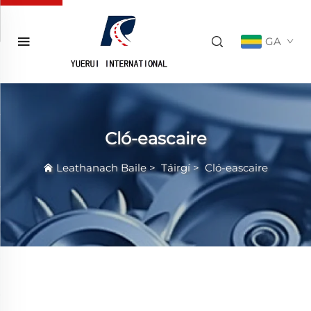
GA
Cló-eascaire
Leathanach Baile
>
Táirgí
>
Cló-eascaire