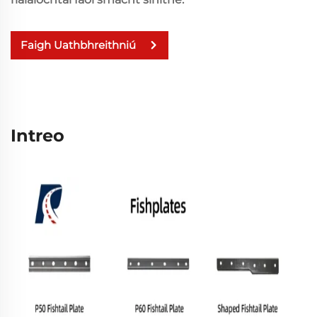
Faigh Uathbhreithniú
Intreo