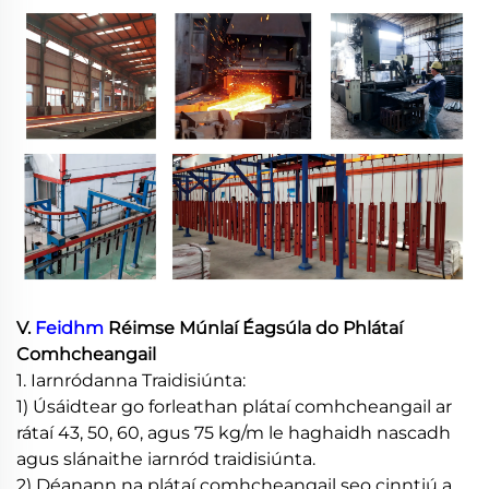
V.
Feidhm
Réimse Múnlaí Éagsúla do Phlátaí
Comhcheangail
1. Iarnródanna Traidisiúnta:
1) Úsáidtear go forleathan plátaí comhcheangail ar
rátaí 43, 50, 60, agus 75 kg/m le haghaidh nascadh
agus slánaithe iarnród traidisiúnta.
2) Déanann na plátaí comhcheangail seo cinntiú a