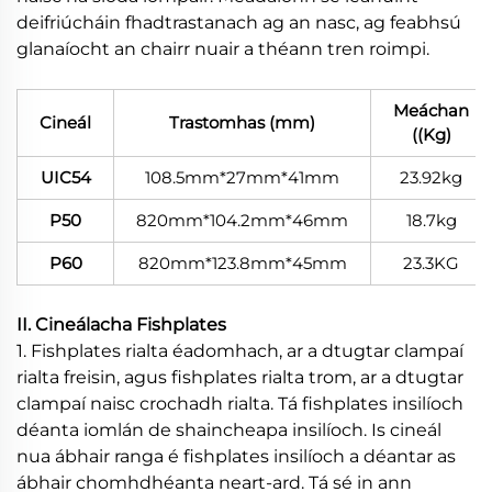
deifriúcháin fhadtrastanach ag an nasc, ag feabhsú
glanaíocht an chairr nuair a théann tren roimpi.
Meáchan
Cineál
Trastomhas (mm)
((Kg)
UIC54
108.5mm*27mm*41mm
23.92kg
P50
820mm*104.2mm*46mm
18.7kg
P60
820mm*123.8mm*45mm
23.3KG
II. Cineálacha Fishplates
1. Fishplates rialta éadomhach, ar a dtugtar clampaí
rialta freisin, agus fishplates rialta trom, ar a dtugtar
clampaí naisc crochadh rialta. Tá fishplates insilíoch
déanta iomlán de shaincheapa insilíoch. Is cineál
nua ábhair ranga é fishplates insilíoch a déantar as
ábhair chomhdhéanta neart-ard. Tá sé in ann