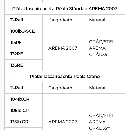
Plátaí Iascaireachta Réala Stándair AREMA 2007
T-Rail
Caighdeán
Materail
100lb.ASCE
GRÁD/STÉIL
115RE
AREMA 2007
AREMA
132RE
GRÁD55#
136RE
Plátaí Iascaireachta Réala Crane
T-Rail
Caighdeán
Materail
104Ib.CR
1051b.CR
GRÁD/STÉIL
135Ib.CR
AREMA 2007
AREMA
GRÁD55#