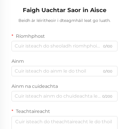
Faigh Uachtar Saor in Aisce
Beidh ár léiritheoir i dteagmháil leat go luath.
Ríomhphost
0/100
Ainm
0/100
Ainm na cuideachta
0/200
Teachtaireacht