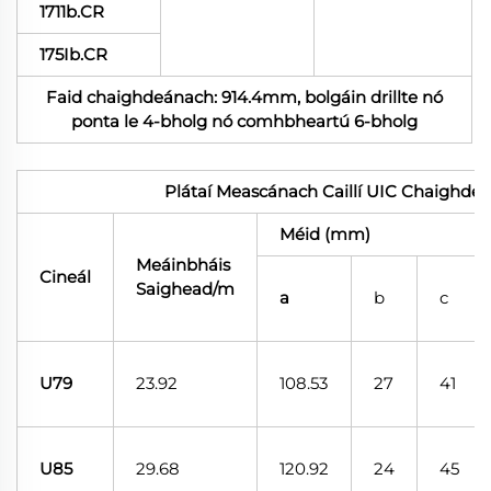
1711b.CR
175Ib.CR
Faid chaighdeánach: 914.4mm, bolgáin drillte nó
ponta le 4-bholg nó comhbheartú 6-bholg
Plátaí Meascánach Caillí UIC Chaighde
Méid (mm)
Meáinbháis
Cineál
Saighead/m
a
b
c
U79
23.92
108.53
27
41
U85
29.68
120.92
24
45