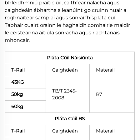
bhfeidhmniú praiticiúil, caithfear rialacha agus
caighdeáin ábhartha a leanúint go cruinn nuair a
roghnaítear samplaí agus sonraí fhíspláta cuí.
Tabhair cuairt orainn le haghaidh comhairle maidir
le ceisteanna áitiúla sonracha agus riachtanais
mhoncair.
Pláta Cúil Náisiúnta
T-Rail
Caighdeán
Materail
43KG
TB/T 2345-
50kg
B7
2008
60kg
Pláta Cúil BS
T-Rail
Caighdeán
Materail