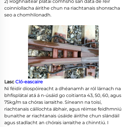
2) Roghnaítear plátaí comhshó san dáta de réir
coinníollacha áirithe chun na riachtanais shonracha
seo a chomhlíonadh.
Lasc
Cló-eascaire
Ní féidir díospóireacht a dhéanamh ar ról lárnach na
bhfísplátaí atá á n-úsáid go coitianta 43, 50, 60, agus
75kg/m sa chóras iarraithe. Síneann na toisí,
riachtanais cáilíochta ábhair, agus réimse feidhmniú
bunaithe ar riachtanais úsáide áirithe chun slándáil
agus stadlacht an chórais iarraithe a chinntiú. I