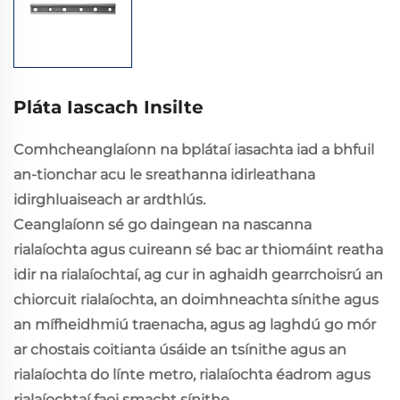
Pláta Iascach Insilte
Comhcheanglaíonn na bplátaí iasachta iad a bhfuil
an-tionchar acu le sreathanna idirleathana
idirghluaiseach ar ardthlús.
Ceanglaíonn sé go daingean na nascanna
rialaíochta agus cuireann sé bac ar thiomáint reatha
idir na rialaíochtaí, ag cur in aghaidh gearrchoisrú an
chiorcuit rialaíochta, an doimhneachta sínithe agus
an mífheidhmiú traenacha, agus ag laghdú go mór
ar chostais coitianta úsáide an tsínithe agus an
rialaíochta do línte metro, rialaíochta éadrom agus
rialaíochtaí faoi smacht sínithe.