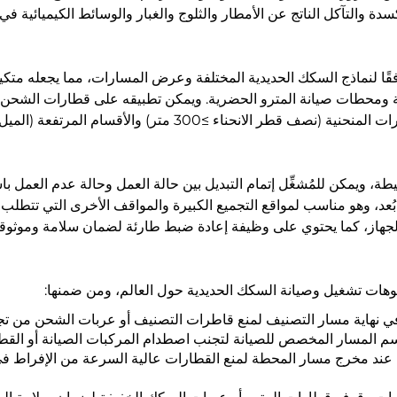
دة والتآكل الناتج عن الأمطار والثلوج والغبار والوسائط الكيميائية في
قًا لنماذج السكك الحديدية المختلفة وعرض المسارات، مما يجعله متك
رعة ومحطات صيانة المترو الحضرية. ويمكن تطبيقه على قطارات الشح
طة، ويمكن للمُشغِّل إتمام التبديل بين حالة العمل وحالة عدم العمل ب
د، وهو مناسب لمواقع التجميع الكبيرة والمواقف الأخرى التي تتطلب تحكم
لجهاز، كما يحتوي على وظيفة إعادة ضبط طارئة لضمان سلامة وموثوقي
يوهات تشغيل وصيانة السكك الحديدية حول العالم، ومن ضمنها:
ي نهاية مسار التصنيف لمنع قاطرات التصنيف أو عربات الشحن من تجا
م المسار المخصص للصيانة لتجنب اصطدام المركبات الصيانة أو القطار
ا عند مخرج مسار المحطة لمنع القطارات عالية السرعة من الإفراط 