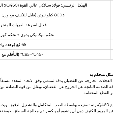
الهيكل الرئيسي: فولاذ سبائكي عالي القوة (Q460)؛ المكون المخفف: بولي يوريثان مقاوم للتآكل
≥800 كيلو نيوتن (قابل للتكيف مع وزن العربات المتحركة ≤80 طن)
فعال لسرعة العربات المتحركة: 5-40 
تحكم ميكانيكي يدوي + تحكم كهرب
65 كغ (وحدة واحدة)
-45℃~85℃ (التأقلم مع البيئة القصوى)
 العجلات الخارجة عن القضبان بدقة لتمشي وفق الاتجاه المحدد مسبقاً، 
ة الصدمة الناتجة عن الخروج عن القضبان، ويقلل من قوة التصادم بين ا
ثر القطع المحطمة.
يتكون الهيكل الرئيسي من فولاذ سبائك عالي القوة من نوع Q460، يتم تصنيعه بواسطة الصب ال
ة الناتجة عن المرور الكثيف دون أن يتشوه أو ينكسر. تم معالجة السطح بطبق