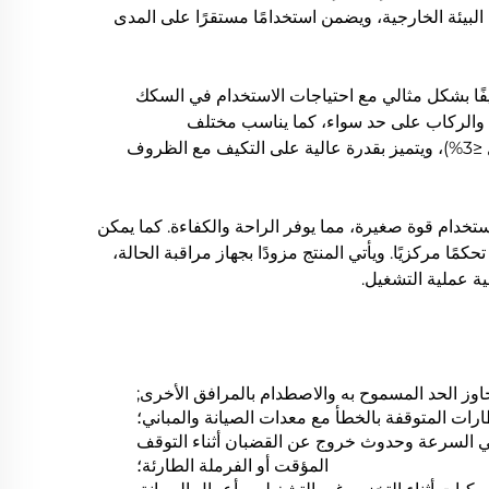
 البيئة الخارجية، ويضمن استخدامًا مستقرًا على المدى
يفًا بشكل مثالي مع احتياجات الاستخدام في السكك
ن والركاب على حد سواء، كما يناسب مختلف
السيناريوهات المعقدة مثل المسارات المستقيمة والمسارات المنحنية (نصف قطر الانحناء ≥300 متر) والأقسام المرتفعة (الميل ≤3%)، ويتميز بقدرة عالية على التكيف مع الظروف
استخدام قوة صغيرة، مما يوفر الراحة والكفاءة. كما يمكن
ًا مركزيًا. ويأتي المنتج مزودًا بجهاز مراقبة الحالة،
ة عملية التشغيل.
وز الحد المسموح به والاصطدام بالمرافق الأخرى;
ات المتوقفة بالخطأ مع معدات الصيانة والمباني؛
في السرعة وحدوث خروج عن القضبان أثناء التوقف
المؤقت أو الفرملة الطارئة؛