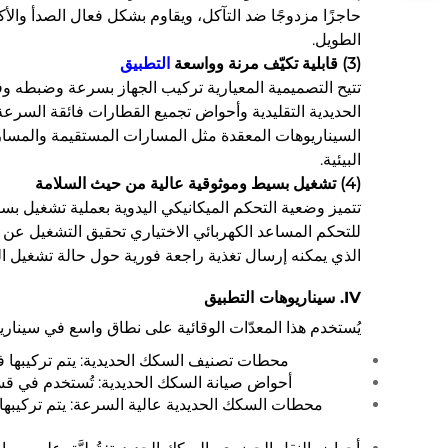
حاجزًا مزدوجًا ضد التآكل، ويقاوم بشكل فعال الصدأ والأكس
الطويل.
(3) قابلية تكيّف مرنة وواسعة
التطبيق
تتيح التصميمية المعيارية تركيب الجهاز بسرعة وضبطه وف
الحديدية التقليدية وأحواض تجميع القطارات فائقة الس
البيئية.
(4) تشغيل بسيط وموثوقية عالية من حيث السلامة
تتميز وضعية التحكم الميكانيكي اليدوية بعملية تشغيل بسي
للتحكم المساعد الكهربائي الاختياري تحقيق التشغيل عن بُع
الذي يمكنه إرسال تغذية راجعة فورية حول حالة تشغيل ا
IV. سيناريوهات التطبيق
يُستخدم هذا المعدّات الوقائية على نطاق واسع في سينار
محطات تصنيف السكك الحديدية: يتم تركيبها ف
أحواض صيانة السكك الحديدية: تُستخدم في قس
محطات السكك الحديدية عالية السرعة: يتم تركيبه