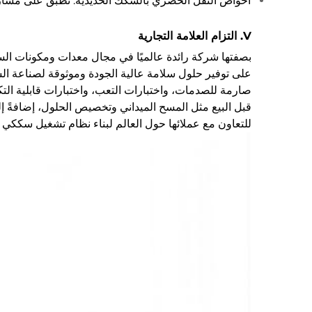
أحواض النقل الحضري بالسكك الحديدية: تُطبَّق على مسا
V. التزام العلامة التجارية
بصفتها شركة رائدة عالميًا في مجال معدات ومكونات السلام
على توفير حلول سلامة عالية الجودة وموثوقة لصناعة السك
صارمة للصدمات، واختبارات التعب، واختبارات قابلية التك
قبل البيع مثل المسح الميداني وتخصيص الحلول، إضافةً إلى 
للتعاون مع عملائها حول العالم لبناء نظام تشغيل سككي آ