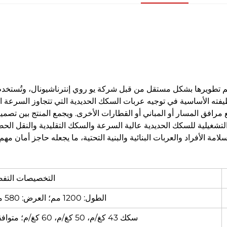
 تم تطويرها بشكل مستقل من قبل شركة يو روي إنترناشيونال، وتُستخ
ته الأساسية في توجيه عربات السكك الحديدية التي تتجاوز السرعة ا
مرافق المسار أو المباني أو القطارات الأخرى. ويجمع المنتج بين تصمي
غيلية للسكك الحديدية عالية السرعة والسكك التقليدية والنقل الحضر
ة الأفراد والعربات البنائية والبنية التحتية، ما يجعله حاجز أمان مه
التخصيصات التفص
الطول: 1200 مم؛ العرض: 580 مم؛ الارتفاع: 320 مم
سكك 43 كغ/م، 50 كغ/م، 60 كغ/م؛ متوافقة مع العيار القياسي 1435 مم