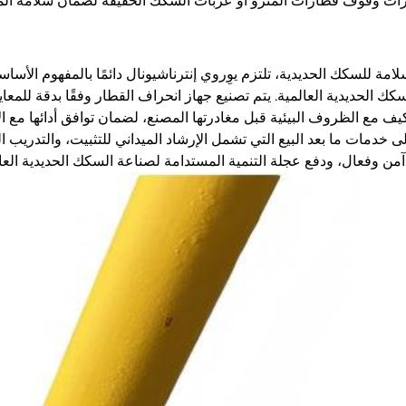
رات وقوف قطارات المترو أو عربات السكك الخفيفة لضمان سلامة المركب
ة للسكك الحديدية، تلتزم يوِروي إنترناشيونال دائمًا بالمفهوم الأساسي
ك الحديدية العالمية. يتم تصنيع جهاز انحراف القطار وفقًا بدقة للمعا
يف مع الظروف البيئية قبل مغادرتها المصنع، لضمان توافق أدائها مع ا
خدمات ما بعد البيع التي تشمل الإرشاد الميداني للتثبيت، والتدريب الت
من وفعال، ودفع عجلة التنمية المستدامة لصناعة السكك الحديدية العال