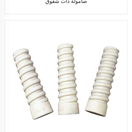
صامولة ذات شقوق