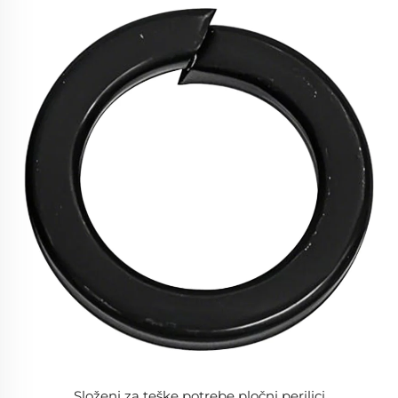
Složeni za teške potrebe pločni perilici