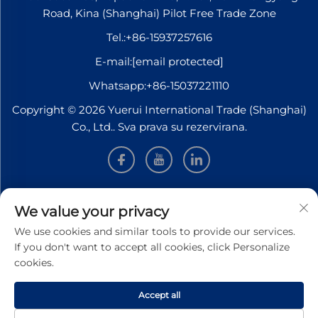
Road, Kina (Shanghai) Pilot Free Trade Zone
Tel.:
+86-15937257616
E-mail:
[email protected]
Whatsapp:
+86-15037221110
Copyright © 2026 Yuerui International Trade (Shanghai)
Co., Ltd.. Sva prava su rezervirana.
Informacije
We value your privacy
We use cookies and similar tools to provide our services.
Pretplatite se kako biste primali naš tjedni newsletter
If you don't want to accept all cookies, click Personalize
cookies.
Accept all
POŠALJI