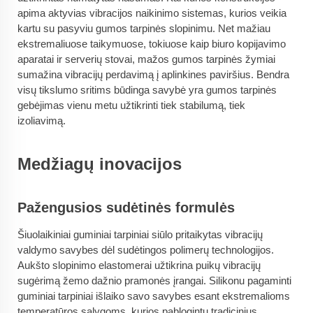
apima aktyvias vibracijos naikinimo sistemas, kurios veikia
kartu su pasyviu gumos tarpinės slopinimu. Net mažiau
ekstremaliuose taikymuose, tokiuose kaip biuro kopijavimo
aparatai ir serverių stovai, mažos gumos tarpinės žymiai
sumažina vibracijų perdavimą į aplinkines paviršius. Bendra
visų tikslumo sritims būdinga savybė yra gumos tarpinės
gebėjimas vienu metu užtikrinti tiek stabilumą, tiek
izoliavimą.
Medžiagų inovacijos
Pažengusios sudėtinės formulės
Šiuolaikiniai guminiai tarpiniai siūlo pritaikytas vibracijų
valdymo savybes dėl sudėtingos polimerų technologijos.
Aukšto slopinimo elastomerai užtikrina puikų vibracijų
sugėrimą žemo dažnio pramonės įrangai. Silikonu pagaminti
guminiai tarpiniai išlaiko savo savybes esant ekstremalioms
temperatūros sąlygoms, kurios pablogintų tradicinius