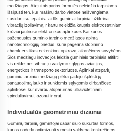
medžiagas. Aliejui atsparios formulės neleidžia tarpiniams
išsipūsti ten, kur mašinų darbo vietose neišvengiama
susidurti su tepalais. laidūs guminiai tarpiniai užtikrina
vibracijų izoliavimą ir kartu neleidžia kauptis elektrostatiniam
krūviui jautriose elektronikos aplinkose. Kai kurios
pažengusios guminio tarpinio medžiagos apima
nanotechnologijų priedus, kurie pagerina slopinimo
charakteristikas nekenkiant apkrovą laikančioms savybėms.
Šios medžiagų inovacijos leidžia guminiais tarpiniais atitikti
vis reiklesnes vibracijų valdymo sąlygas aviacijos,
energetikos ir transporto sektoriuose. Aplinkai atsparių
guminio tarpinio medžiagų plėtra padėjo išplėsti jų
panaudojimą lauko ir sunkiomis sąlygomis dirbančiose
aplinkose, kur svarbu atsparumas ultravioletiniam
spinduliavimui, ozonui ir orui.
Individualūs geometriniai dizainai
Guminių tarpinių gamintojai dabar siūlo sukurtas formos,
kurios padeda optimizuoti virpesių valdymą konkrečioms