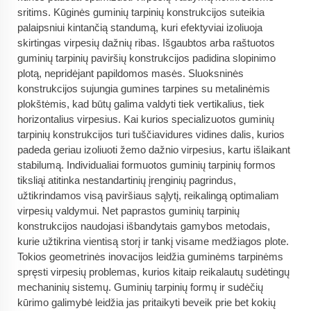
sritims. Kūginės guminių tarpinių konstrukcijos suteikia
palaipsniui kintančią standumą, kuri efektyviai izoliuoja
skirtingas virpesių dažnių ribas. Išgaubtos arba raštuotos
guminių tarpinių paviršių konstrukcijos padidina slopinimo
plotą, nepridėjant papildomos masės. Sluoksninės
konstrukcijos sujungia gumines tarpines su metalinėmis
plokštėmis, kad būtų galima valdyti tiek vertikalius, tiek
horizontalius virpesius. Kai kurios specializuotos guminių
tarpinių konstrukcijos turi tuščiavidures vidines dalis, kurios
padeda geriau izoliuoti žemo dažnio virpesius, kartu išlaikant
stabilumą. Individualiai formuotos guminių tarpinių formos
tiksliąi atitinka nestandartinių įrenginių pagrindus,
užtikrindamos visą paviršiaus sąlytį, reikalingą optimaliam
virpesių valdymui. Net paprastos guminių tarpinių
konstrukcijos naudojasi išbandytais gamybos metodais,
kurie užtikrina vientisą storį ir tankį visame medžiagos plote.
Tokios geometrinės inovacijos leidžia guminėms tarpinėms
spręsti virpesių problemas, kurios kitaip reikalautų sudėtingų
mechaninių sistemų. Guminių tarpinių formų ir sudėčių
kūrimo galimybė leidžia jas pritaikyti beveik prie bet kokių