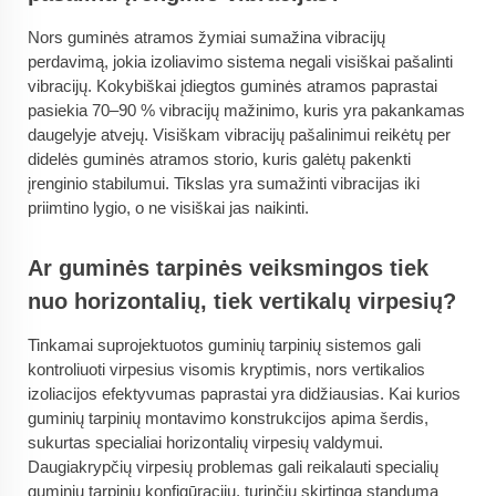
Nors guminės atramos žymiai sumažina vibracijų
perdavimą, jokia izoliavimo sistema negali visiškai pašalinti
vibracijų. Kokybiškai įdiegtos guminės atramos paprastai
pasiekia 70–90 % vibracijų mažinimo, kuris yra pakankamas
daugelyje atvejų. Visiškam vibracijų pašalinimui reikėtų per
didelės guminės atramos storio, kuris galėtų pakenkti
įrenginio stabilumui. Tikslas yra sumažinti vibracijas iki
priimtino lygio, o ne visiškai jas naikinti.
Ar guminės tarpinės veiksmingos tiek
nuo horizontalių, tiek vertikalų virpesių?
Tinkamai suprojektuotos guminių tarpinių sistemos gali
kontroliuoti virpesius visomis kryptimis, nors vertikalios
izoliacijos efektyvumas paprastai yra didžiausias. Kai kurios
guminių tarpinių montavimo konstrukcijos apima šerdis,
sukurtas specialiai horizontalių virpesių valdymui.
Daugiakrypčių virpesių problemas gali reikalauti specialių
guminių tarpinių konfigūracijų, turinčių skirtingą standumą