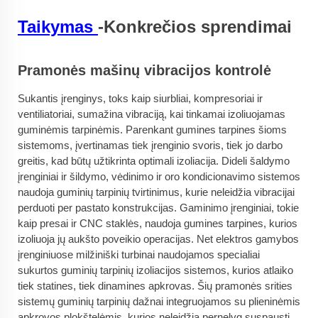
Taikymas
-Konkrečios sprendimai
Pramonės mašinų vibracijos kontrolė
Sukantis įrenginys, toks kaip siurbliai, kompresoriai ir
ventiliatoriai, sumažina vibraciją, kai tinkamai izoliuojamas
guminėmis tarpinėmis. Parenkant gumines tarpines šioms
sistemoms, įvertinamas tiek įrenginio svoris, tiek jo darbo
greitis, kad būtų užtikrinta optimali izoliacija. Dideli šaldymo
įrenginiai ir šildymo, vėdinimo ir oro kondicionavimo sistemos
naudoja guminių tarpinių tvirtinimus, kurie neleidžia vibracijai
perduoti per pastato konstrukcijas. Gaminimo įrenginiai, tokie
kaip presai ir CNC staklės, naudoja gumines tarpines, kurios
izoliuoja jų aukšto poveikio operacijas. Net elektros gamybos
įrenginiuose milžiniški turbinai naudojamos specialiai
sukurtos guminių tarpinių izoliacijos sistemos, kurios atlaiko
tiek statines, tiek dinamines apkrovas. Šių pramonės srities
sistemų guminių tarpinių dažnai integruojamos su plieninėmis
apkrovos plokštelėmis, kurios neleidžia pernelyg suspausti