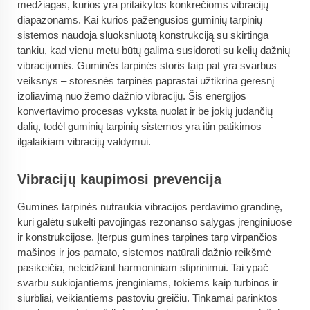
medžiagas, kurios yra pritaikytos konkrečioms vibracijų
diapazonams. Kai kurios pažengusios guminių tarpinių
sistemos naudoja sluoksniuotą konstrukciją su skirtinga
tankiu, kad vienu metu būtų galima susidoroti su kelių dažnių
vibracijomis. Guminės tarpinės storis taip pat yra svarbus
veiksnys – storesnės tarpinės paprastai užtikrina geresnį
izoliavimą nuo žemo dažnio vibracijų. Šis energijos
konvertavimo procesas vyksta nuolat ir be jokių judančių
dalių, todėl guminių tarpinių sistemos yra itin patikimos
ilgalaikiam vibracijų valdymui.
Vibracijų kaupimosi prevencija
Gumines tarpinės nutraukia vibracijos perdavimo grandinę,
kuri galėtų sukelti pavojingas rezonanso sąlygas įrenginiuose
ir konstrukcijose. Įterpus gumines tarpines tarp virpančios
mašinos ir jos pamato, sistemos natūrali dažnio reikšmė
pasikeičia, neleidžiant harmoniniam stiprinimui. Tai ypač
svarbu sukiojantiems įrenginiams, tokiems kaip turbinos ir
siurbliai, veikiantiems pastoviu greičiu. Tinkamai parinktos