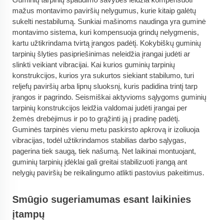
mažus montavimo paviršių nelygumus, kurie kitaip galėtų
sukelti nestabilumą. Sunkiai mašinoms naudinga yra guminė
montavimo sistema, kuri kompensuoja grindų nelygmenis,
kartu užtikrindama tvirtą įrangos padėtį. Kokybiškų guminių
tarpinių šlyties pasipriešinimas neleidžia įrangai judėti ar
slinkti veikiant vibracijai. Kai kurios guminių tarpinių
konstrukcijos, kurios yra sukurtos siekiant stabilumo, turi
reljefų paviršių arba lipnų sluoksnį, kuris padidina trintį tarp
įrangos ir pagrindo. Seismiškai aktyvioms sąlygoms guminių
tarpinių konstrukcijos leidžia valdomai judėti įrangai per
žemės drebėjimus ir po to grąžinti ją į pradinę padėtį.
Guminės tarpinės vienu metu paskirsto apkrovą ir izoliuoja
vibracijas, todėl užtikrindamos stabilias darbo sąlygas,
pagerina tiek saugą, tiek našumą. Net laikinai montuojant,
guminių tarpinių įdėklai gali greitai stabilizuoti įrangą ant
nelygių paviršių be reikalingumo atlikti pastovius pakeitimus.
Smūgio sugeriamumas esant laikinies
įtampų