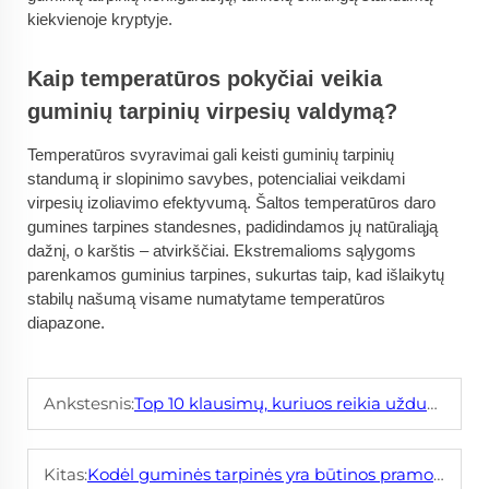
kiekvienoje kryptyje.
Kaip temperatūros pokyčiai veikia
guminių tarpinių virpesių valdymą?
Temperatūros svyravimai gali keisti guminių tarpinių
standumą ir slopinimo savybes, potencialiai veikdami
virpesių izoliavimo efektyvumą. Šaltos temperatūros daro
gumines tarpines standesnes, padidindamos jų natūraliąją
dažnį, o karštis – atvirkščiai. Ekstremalioms sąlygoms
parenkamos guminius tarpines, sukurtas taip, kad išlaikytų
stabilų našumą visame numatytame temperatūros
diapazone.
Ankstesnis:
Top 10 klausimų, kuriuos reikia užduoti nusipirkdami stalo lankstus klipus
Kitas:
Kodėl guminės tarpinės yra būtinos pramonės ir statybų sektoriuose?