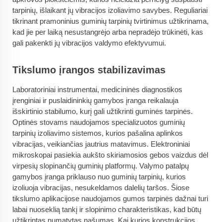
tarpinių, išlaikant jų vibracijos izoliavimo savybes. Reguliariai
tikrinant pramoninius guminių tarpinių tvirtinimus užtikrinama,
kad jie per laiką nesustangrėjo arba nepradėjo trūkinėti, kas
gali pakenkti jų vibracijos valdymo efektyvumui.
Tikslumo įrangos stabilizavimas
Laboratoriniai instrumentai, medicininės diagnostikos
įrenginiai ir puslaidininkių gamybos įranga reikalauja
išskirtinio stabilumo, kurį gali užtikrinti guminės tarpinės.
Optinės stovams naudojamos specializuotos guminių
tarpinių izoliavimo sistemos, kurios pašalina aplinkos
vibracijas, veikiančias jautrius matavimus. Elektroniniai
mikroskopai pasiekia aukšto skiriamosios gebos vaizdus dėl
virpesių slopinančių guminių platformų. Valymo patalpų
gamybos įranga priklauso nuo guminių tarpinių, kurios
izoliuoja vibracijas, nesukeldamos dalelių taršos. Šiose
tikslumo aplikacijose naudojamos gumos tarpinės dažnai turi
labai nuoseklią tankį ir slopinimo charakteristikas, kad būtų
užtikrintas numatytas našumas. Kai kurios konstrukcijos