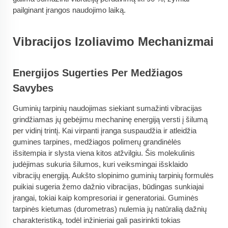
pailginant įrangos naudojimo laiką.
Vibracijos Izoliavimo Mechanizmai
Energijos Sugerties Per Medžiagos
Savybes
Guminių tarpinių naudojimas siekiant sumažinti vibracijas
grindžiamas jų gebėjimu mechaninę energiją versti į šilumą
per vidinį trintį. Kai virpanti įranga suspaudžia ir atleidžia
gumines tarpines, medžiagos polimerų grandinėlės
išsitempia ir slysta viena kitos atžvilgiu. Šis molekulinis
judėjimas sukuria šilumos, kuri veiksmingai išsklaido
vibracijų energiją. Aukšto slopinimo guminių tarpinių formulės
puikiai sugeria žemo dažnio vibracijas, būdingas sunkiajai
įrangai, tokiai kaip kompresoriai ir generatoriai. Guminės
tarpinės kietumas (durometras) nulemia jų natūralią dažnių
charakteristiką, todėl inžinieriai gali pasirinkti tokias