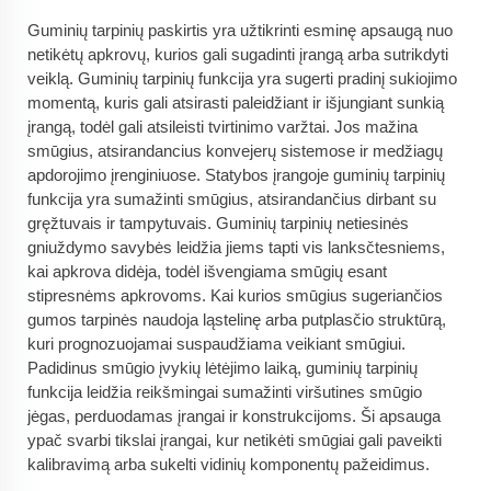
Guminių tarpinių paskirtis yra užtikrinti esminę apsaugą nuo
netikėtų apkrovų, kurios gali sugadinti įrangą arba sutrikdyti
veiklą. Guminių tarpinių funkcija yra sugerti pradinį sukiojimo
momentą, kuris gali atsirasti paleidžiant ir išjungiant sunkią
įrangą, todėl gali atsileisti tvirtinimo varžtai. Jos mažina
smūgius, atsirandancius konvejerų sistemose ir medžiagų
apdorojimo įrenginiuose. Statybos įrangoje guminių tarpinių
funkcija yra sumažinti smūgius, atsirandančius dirbant su
gręžtuvais ir tampytuvais. Guminių tarpinių netiesinės
gniuždymo savybės leidžia jiems tapti vis lanksčtesniems,
kai apkrova didėja, todėl išvengiama smūgių esant
stipresnėms apkrovoms. Kai kurios smūgius sugeriančios
gumos tarpinės naudoja ląstelinę arba putplasčio struktūrą,
kuri prognozuojamai suspaudžiama veikiant smūgiui.
Padidinus smūgio įvykių lėtėjimo laiką, guminių tarpinių
funkcija leidžia reikšmingai sumažinti viršutines smūgio
jėgas, perduodamas įrangai ir konstrukcijoms. Ši apsauga
ypač svarbi tikslai įrangai, kur netikėti smūgiai gali paveikti
kalibravimą arba sukelti vidinių komponentų pažeidimus.