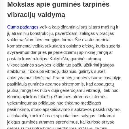
Mokslas apie guminės tarpinės
vibracijų valdymą
Gumo padangos
veikia kaip dinaminiai sąsiai tarp mašinų ir
jų atraminių konstrukcijų, pavertždami žalingas vibracijas
valdoma šiluminės energijos forma. Šie elastosmeriniai
komponentai veikia sukuriant slopinimo efektą, kuris sugeria
svyravimus dar prieš jie perleidžiami į aplinkinę įrangą ar
pastato konstrukcijas. Kokybiškų guminės atramų
viksoelastinės savybės leidžia tuo pačiu užtikrinti įrangos
stabilumą ir izoliuoti vibracijų dažnius, galintys sukelti
ankstyvą nusidėvėjimą. Pramonės įmonės visame pasaulyje
pasikliauja guminės atramos sistemomis, kad apsaugotų
jautrią įrangą tiek nuo viduje generuojamų vibracijų, tiek nuo
išorinių aplinkos trikdžių. Guminės atramos sistemos
veiksmingumas priklauso nuo tinkamo medžiagos
pasirinkimo, storio apskaičiavimo ir apkrovos pasiskirstymo,
atitinkančių konkrečias eksploatacines sąlygas. Tinkamai
įdiegus guminės atramos sprendimus, kai kuriose srityse
galima sumažinti vibracijų perdavimą iki 90 %, žymiai