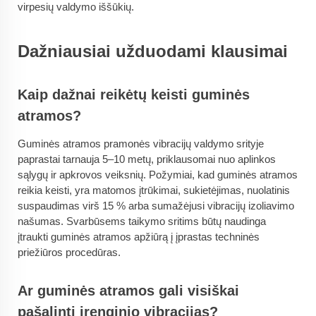
virpesių valdymo iššūkių.
Dažniausiai užduodami klausimai
Kaip dažnai reikėtų keisti guminės
atramos?
Guminės atramos pramonės vibracijų valdymo srityje
paprastai tarnauja 5–10 metų, priklausomai nuo aplinkos
sąlygų ir apkrovos veiksnių. Požymiai, kad guminės atramos
reikia keisti, yra matomos įtrūkimai, sukietėjimas, nuolatinis
suspaudimas virš 15 % arba sumažėjusi vibracijų izoliavimo
našumas. Svarbūsems taikymo sritims būtų naudinga
įtraukti guminės atramos apžiūrą į įprastas techninės
priežiūros procedūras.
Ar guminės atramos gali visiškai
pašalinti įrenginio vibracijas?