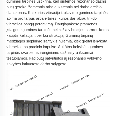
gumines tarpinės užtikrina, kad sistemos rezonanso dažnis
būtų gerokai žemesnis arba aukštesnis nei darbo greičio
diapazonas. Kai kurios vibracijų izoliavimo gumines tarpinės
apima oro tarpus arba ertmes, kurios dar labiau trikdo
vibracijos bangų perdavimą. Daugiapakėse pramonės
įstaigose gumines tarpinės neleidžia vibracijos harmonikoms
kauptis keliaujant per konstrukciją. Guminių tarpinių
medžiagos slopinimo santykis nulemia, kiek greitai išnyksta
vibracijos po pradinio impulso. Aukštos kokybės gumines
tarpinės svarbiems įrenginiams dažnai yra išsamiai
testuojamos, kad būtų patvirtintos jų rezonanso valdymo
savybės imituotose darbo sąlygose.