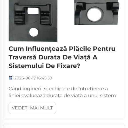
Cum Influențează Plăcile Pentru
Traversă Durata De Viață A
Sistemului De Fixare?
2026-06-17 16:45:59
Când inginerii și echipele de întreținere a
liniei evaluează durata de viață a unui sistem
de fixare feroviar, plăcile pentru traversă apar
VEDEȚI MAI MULT
în mod constant ca una dintre componentele
cele mai importante ale întregului ansamblu.
Aceste elemente de interfață care suportă