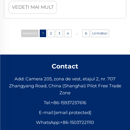
esențiale de fixare care mențin șinele strâns
VEDEȚI MAI MULT
fixate de traversă sau de plăcile de bază,
asigurând geometria și stabilitatea întregii
structuri de șină. Când aceste componente
funcționează corect...
...
Anterior
1
2
3
4
6
Următor
Contact
Add: Camera 205, zona de vest, etajul 2, nr. 707
Zhangyang Road, China (Shanghai) Pilot Free Trade
Zone
Tel:
+86-15937257616
E-mail:
[email protected]
WhatsApp:
+86-15037221110