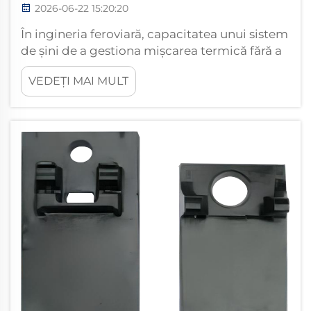
2026-06-22 15:20:20
În ingineria feroviară, capacitatea unui sistem
de șini de a gestiona mișcarea termică fără a
compromite integritatea sa structurală este
VEDEȚI MAI MULT
unul dintre cei mai importanți factori de
performanță. Șinele de oțel se dilată în
căldura estivă și se contractă în frigul iernii,
generând forțe ...