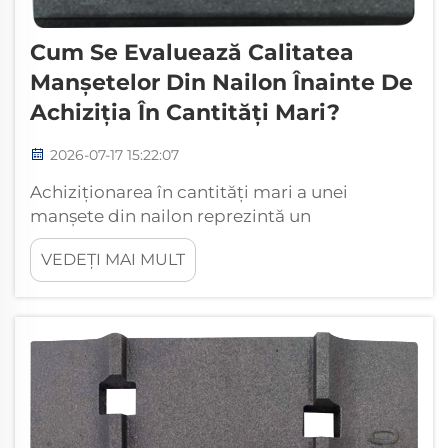
Cum Se Evaluează Calitatea
Manșetelor Din Nailon Înainte De
Achiziția În Cantități Mari?
2026-07-17 15:22:07
Achiziționarea în cantități mari a unei
manșete din nailon reprezintă un
angajament semnificativ pentru orice
VEDEȚI MAI MULT
cumpărător industrial. Indiferent dacă
achiziționați componente pentru mașini,
ansambluri auto sau aplicații structurale,
calitatea fiecărei manșete din nailon
afectează direct performanța sistemului...