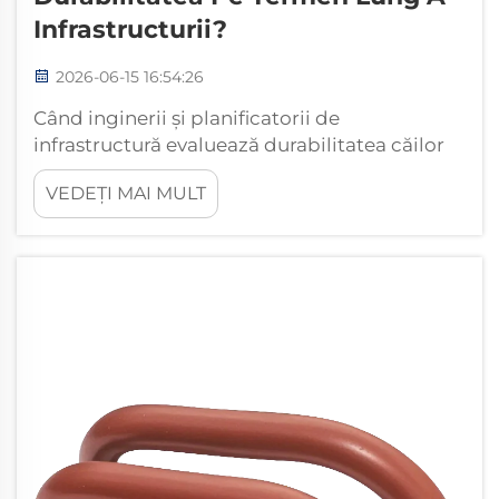
Infrastructurii?
2026-06-15 16:54:26
Când inginerii și planificatorii de
infrastructură evaluează durabilitatea căilor
ferate, sistemelor industriale de podele și
VEDEȚI MAI MULT
structurilor supuse încărcărilor mari, discuția
se concentrează adesea asupra
componentelor vizibile — șine, grinzi și
elemente de fixare. Totuși, este frecvent...