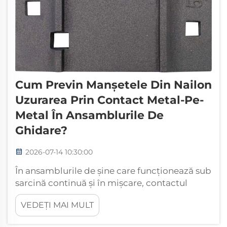
Cum Previn Manșetele Din Nailon
Uzurarea Prin Contact Metal-Pe-
Metal În Ansamblurile De
Ghidare?
2026-07-14 10:30:00
În ansamblurile de șine care funcționează sub
sarcină continuă și în mișcare, contactul
metal-pe-metal este unul dintre cele mai
VEDEȚI MAI MULT
dăunătoare mecanisme de uzură cu care se
confruntă inginerii. Manșetele din nailon au