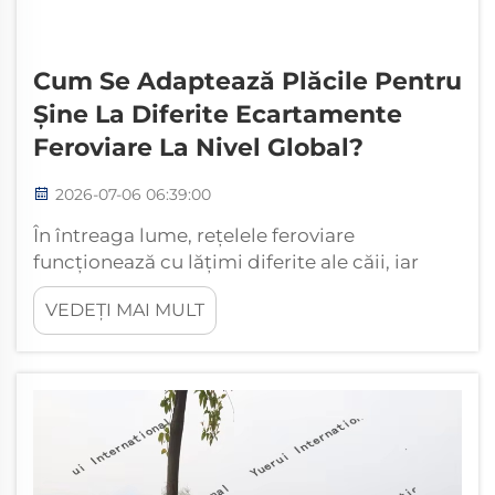
Cum Se Adaptează Plăcile Pentru
Șine La Diferite Ecartamente
Feroviare La Nivel Global?
2026-07-06 06:39:00
În întreaga lume, rețelele feroviare
funcționează cu lățimi diferite ale căii, iar
componentele care țin aceste căi în poziție
VEDEȚI MAI MULT
trebuie să fie la fel de versatil. Plăcile de
prindere pentru traversă sunt printre cele mai
importante dintre aceste componente.
Acestea sunt plăci plane, care distribuie
sarcina, din oțel...