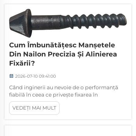
devenit o soluție inginerescă larg acceptată
pentru întreruperea contactului direct
dintre...
Cum Îmbunătățesc Manșetele
Din Nailon Precizia Și Alinierea
Fixării?
2026-07-10 09:41:00
Când inginerii au nevoie de o performanță
fiabilă în ceea ce privește fixarea în
ansamblurile mecanice, manșoanele din
VEDEȚI MAI MULT
nailon apar în mod constant ca o soluție
practică și eficientă. Aceste componente
cilindrice compacte sunt concepute pentru a
fi plasate între elementele de fixare și