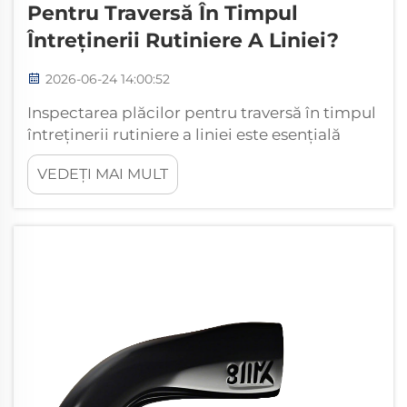
Pentru Traversă În Timpul
Întreținerii Rutiniere A Liniei?
2026-06-24 14:00:52
Inspectarea plăcilor pentru traversă în timpul
întreținerii rutiniere a liniei este esențială
pentru asigurarea siguranței infrastructurii
VEDEȚI MAI MULT
feroviare și a fiabilității operaționale. Plăcile
pentru traversă reprezintă componente de
fixare critice care distribuie încărcările din
șină pe traversa de lemn sau pe cea...