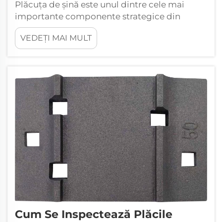
Plăcuța de șină este unul dintre cele mai
importante componente strategice din
sistemele moderne de șine feroviare.
VEDEȚI MAI MULT
Poziționată direct sub șină și deasupra
traverselor din beton sau oțel, fiecare plăcuță
de șină acționează ca un amortizor esențial
între șină și suportul...
Cum Se Inspectează Plăcile