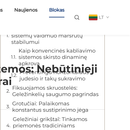
Turinys
as
Naujienos
Blokas
LT
Kritinis geležinkelio kabliavimo
sistemų vaidmuo maršrutų
stabilumui
Kaip konvencinės kabliavimo
sistemos skirsto dinaminę
apkrovą
temos: Nebūtinieji
Preventingu horizontalaus
rai
judesio ir takų sukravimo
Fiksuojamos skruostelės:
Geležinkelių saugumo pagrindas
Grotučiai: Palaikomas
konstantus sustiprinimo jėga
Geležiniai grikštaĩ: Tinkamos
priemonės tradiciniams