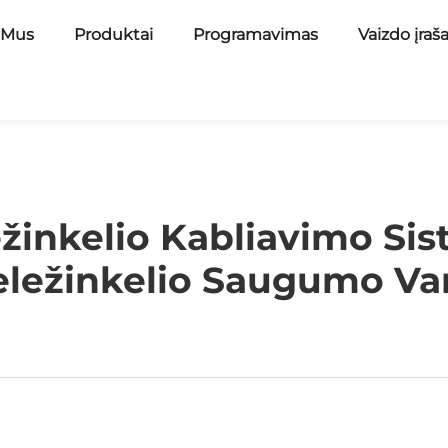
 Mus
Produktai
Programavimas
Vaizdo įraš
inkelio Kabliavimo Sis
ležinkelio Saugumo Va