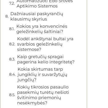
Automatizuoti Edo Srovės
Aptikimo Sistemos
Dažniausiai paskyrančių
klausimų skyrius
Kokios yra konvencinės
geležinkelių šaltiniai?
Kodėl ankštynai bultai yra
svarbios geležinkelių
sistemose?
Kaip gretučių spragai
pagerina kelio integritetę?
Kokia skirtumas tarp
jungiklių ir suvaržytųjų
jungčių?
Kokių tikrosios pasaulio
pasekmių turėtų nešioti
švitinimo priemonių
nesėkmybės?