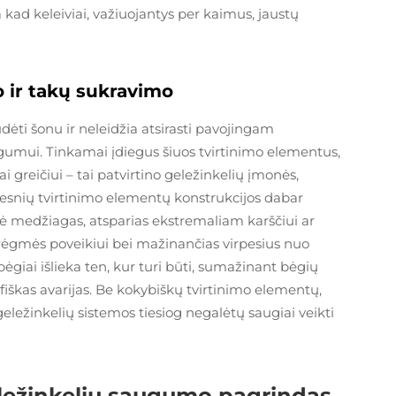
kad keleiviai, važiuojantys per kaimus, jaustų
 ir takų sukravimo
ėti šonu ir neleidžia atsirasti pavojingam
ugumui. Tinkamai įdiegus šiuos tvirtinimo elementus,
greičiui – tai patvirtino geležinkelių įmonės,
jesnių tvirtinimo elementų konstrukcijos dabar
kūrė medžiagas, atsparias ekstremaliam karščiui ar
 drėgmės poveikiui bei mažinančias virpesius nuo
bėgiai išlieka ten, kur turi būti, sumažinant bėgių
ofiškas avarijas. Be kokybiškų tvirtinimo elementų,
s geležinkelių sistemos tiesiog negalėtų saugiai veikti
eležinkelių saugumo pagrindas