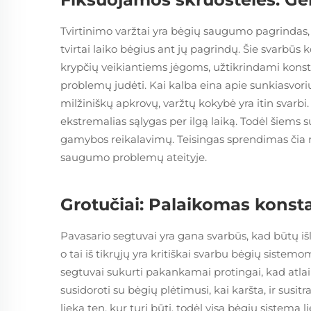
Tvirtinimo varžtai yra bėgių saugumo pagrindas, n
tvirtai laiko bėgius ant jų pagrindų. Šie svarbūs
krypčių veikiantiems jėgoms, užtikrindami konstru
problemų judėti. Kai kalba eina apie sunkiasvori
milžiniškų apkrovų, varžtų kokybė yra itin svarbi.
ekstremalias sąlygas per ilgą laiką. Todėl šiems 
gamybos reikalavimų. Teisingas sprendimas čia r
saugumo problemų ateityje.
Grotučiai: Palaikomas konst
Pavasario segtuvai yra gana svarbūs, kad būtų išl
o tai iš tikrųjų yra kritiškai svarbu bėgių sistemom
segtuvai sukurti pakankamai protingai, kad atlai
susidoroti su bėgių plėtimusi, kai karšta, ir susi
lieka ten, kur turi būti, todėl visa bėgių sistema l