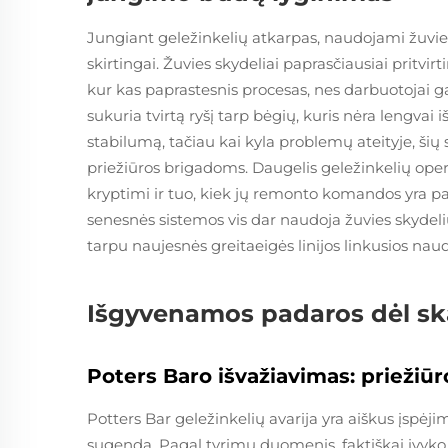
Jungiant geležinkelių atkarpas, naudojami žuvies
skirtingai. Žuvies skydeliai paprasčiausiai pritvirt
kur kas paprastesnis procesas, nes darbuotojai gali
sukuria tvirtą ryšį tarp bėgių, kuris nėra lengvai
stabilumą, tačiau kai kyla problemų ateityje, š
priežiūros brigadoms. Daugelis geležinkelių ope
kryptimi ir tuo, kiek jų remonto komandos yra pas
senesnės sistemos vis dar naudoja žuvies skydeli
tarpu naujesnės greitaeigės linijos linkusios nau
Išgyvenamos padaros dėl sk
Poters Baro išvažiavimas: priežiūr
Potters Bar geležinkelių avarija yra aiškus įspėjima
sugenda. Pagal tyrimų duomenis, faktiškai įvyk