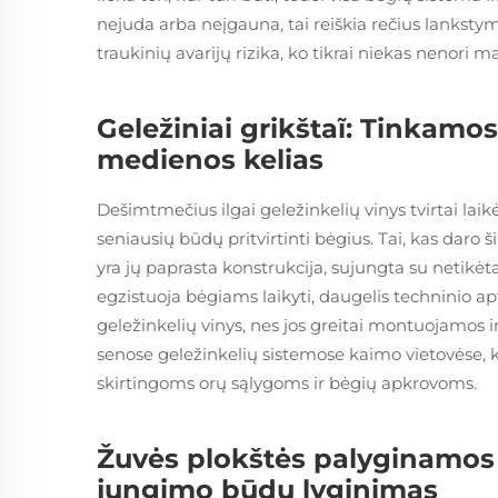
nejuda arba neįgauna, tai reiškia rečius lankstym
traukinių avarijų rizika, ko tikrai niekas nenori ma
Geležiniai grikštaĩ: Tinkamo
medienos kelias
Dešimtmečius ilgai geležinkelių vinys tvirtai lai
seniausių būdų pritvirtinti bėgius. Tai, kas daro
yra jų paprasta konstrukcija, sujungta su netikė
egzistuoja bėgiams laikyti, daugelis techninio a
geležinkelių vinys, nes jos greitai montuojamos 
senose geležinkelių sistemose kaimo vietovėse, ku
skirtingoms orų sąlygoms ir bėgių apkrovoms.
Žuvės plokštės palyginamos 
jungimo būdų lyginimas