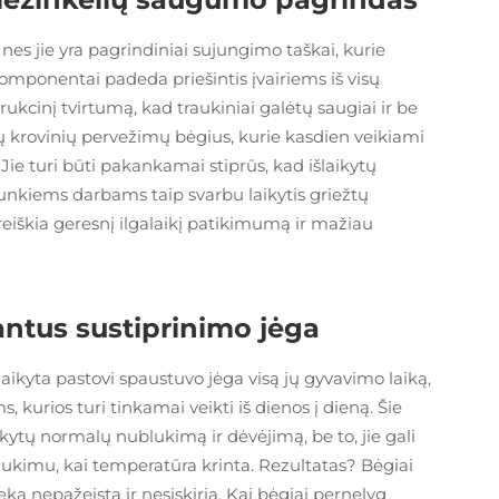
es jie yra pagrindiniai sujungimo taškai, kurie
 komponentai padeda priešintis įvairiems iš visų
kcinį tvirtumą, kad traukiniai galėtų saugiai ir be
ų krovinių pervežimų bėgius, kurie kasdien veikiami
 Jie turi būti pakankamai stiprūs, kad išlaikytų
sunkiems darbams taip svarbu laikytis griežtų
eiškia geresnį ilgalaikį patikimumą ir mažiau
antus sustiprinimo jėga
aikyta pastovi spaustuvo jėga visą jų gyvavimo laiką,
s, kurios turi tinkamai veikti iš dienos į dieną. Šie
kytų normalų nublukimą ir dėvėjimą, be to, jie gali
traukimu, kai temperatūra krinta. Rezultatas? Bėgiai
ieka nepažeista ir nesiskiria. Kai bėgiai pernelyg