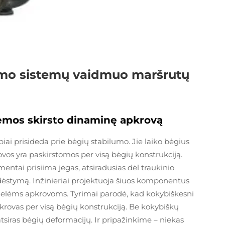
avimo sistemų vaidmuo maršrutų
emos skirsto dinaminę apkrovą
biai prisideda prie bėgių stabilumo. Jie laiko bėgius
os yra paskirstomos per visą bėgių konstrukciją.
ementai prisiima jėgas, atsiradusias dėl traukinio
šdėstymą. Inžinieriai projektuoja šiuos komponentus
 didelėms apkrovoms. Tyrimai parodė, kad kokybiškesni
pkrovas per visą bėgių konstrukciją. Be kokybiškų
tsiras bėgių deformacijų. Ir pripažinkime – niekas