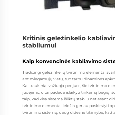
Kritinis geležinkelio kabli
stabilumui
Kaip konvencinės kabliavimo sist
Tradicingi geležinkelių tvirtinimo elementai svar
ant miegamųjų vietų, tuo tarpu dinaminės apkrov
Kai traukiniai važiuoja per juos, šie tvirtinimo el
judėjimo, o tai padeda išlaikyti tinkamą bėgių i
taip, kad visa sistema išliktų stabilu net esant
tvirtinimo elementai leidžia geriau paskirstyti a
tvirtinimo sistemų, daug didesnė tikimybė, kad a