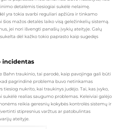
inimo detalėmis tiesiogiai sukėlė nelaimę.
dėl yra tokia svarbi reguliari apžiūra ir tinkamo
 šios mažos detalės laiko visą geležinkelių sistemą.
us, jei nori išvengti panašių įvykių ateityje. Galų
ų sukelta dėl kažko tokio paprasto kaip sugedęs
 incidentas
Bahn traukinio, tai parodė, kaip pavojinga gali būti
ė, kad pagrindinė problema buvo netinkamas
 tiesiog nukrito, kai traukinys judėjo. Tai, kas įvyko,
i sukėlė realias saugumo problemas. Keleiviai galėjo
 įmonėms reikia geresnių kokybės kontrolės sistemų ir
ertinti stipresnius varžtus ar patobulintas
arijų ateityje.