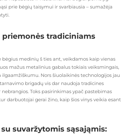
ąsi prie bėgių taisymui ir svarbiausia – sumažėja
tyti.
s priemonės tradiciniams
kė bėgius medinių š ties ant, veikdamos kaip vienas
 šiuos mažus metalinius gabalus tokiais veiksmingais,
ta ilgaamžiškumu. Nors šiuolaikinės technologijos jau
ptarnavimo brigadų vis dar naudoja tradicines
ir nebrangios. Toks pasirinkimas ypač pastebimas
r darbuotojai gerai žino, kaip šios vinys veikia esant
su suvaržytomis sąsająmis: