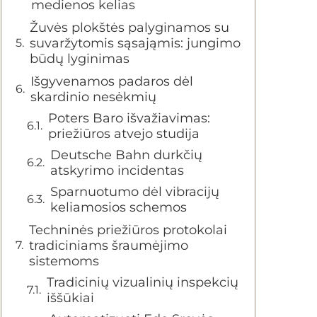
medienos kelias
Žuvės plokštės palyginamos su
suvaržytomis sąsająmis: jungimo
būdų lyginimas
Išgyvenamos padaros dėl
skardinio nesėkmių
Poters Baro išvažiavimas:
priežiūros atvejo studija
Deutsche Bahn durkčių
atskyrimo incidentas
Sparnuotumo dėl vibracijų
keliamosios schemos
Techninės priežiūros protokolai
tradiciniams šraumėjimo
sistemoms
Tradicinių vizualinių inspekcių
iššūkiai