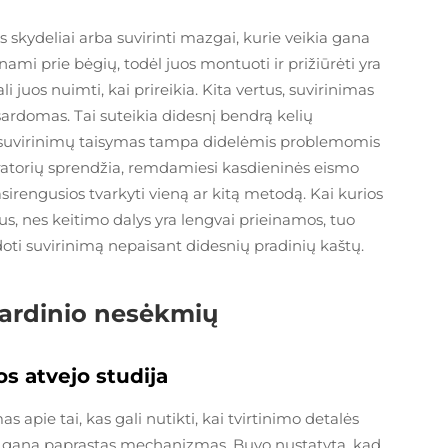
 skydeliai arba suvirinti mazgai, kurie veikia gana
inami prie bėgių, todėl juos montuoti ir prižiūrėti yra
 juos nuimti, kai prireikia. Kita vertus, suvirinimas
 išardomas. Tai suteikia didesnį bendrą kelių
ių suvirinimų taisymas tampa didelėmis problemomis
ratorių sprendžia, remdamiesi kasdieninės eismo
irengusios tvarkyti vieną ar kitą metodą. Kai kurios
us, nes keitimo dalys yra lengvai prieinamos, tuo
doti suvirinimą nepaisant didesnių pradinių kaštų.
ardinio nesėkmių
os atvejo studija
s apie tai, kas gali nutikti, kai tvirtinimo detalės
o gana paprastas mechanizmas. Buvo nustatyta, kad