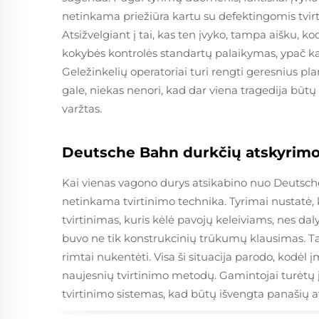
netinkama priežiūra kartu su defektingomis tvirt
Atsižvelgiant į tai, kas ten įvyko, tampa aišku, ko
kokybės kontrolės standartų palaikymas, ypač kai
Geležinkelių operatoriai turi rengti geresnius plan
gale, niekas nenori, kad dar viena tragedija būt
varžtas.
Deutsche Bahn durkčių atskyrimo
Kai vienas vagono durys atsikabino nuo Deutsche 
netinkama tvirtinimo technika. Tyrimai nustat
tvirtinimas, kuris kėlė pavojų keleiviams, nes dalys
buvo ne tik konstrukcinių trūkumų klausimas. Ta
rimtai nukentėti. Visa ši situacija parodo, kodėl
naujesnių tvirtinimo metodų. Gamintojai turėtų įv
tvirtinimo sistemas, kad būtų išvengta panašių av