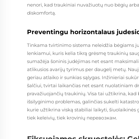
nenori, kad traukiniai nuvažiuotų nuo bėgių arba 
diskomfortą.
Preventingu horizontalaus judesio
Tinkama tvirtinimo sistema neleidžia bėgiams jud
lenkiamui, kuris kelia tikrą grėsmę traukinių sa
sumažėja šoninis judėjimas net esant maksimaliai 
atlikusios avarijų tyrimus per daugelį metų. Nau
geriau atlaiko ir sunkias sąlygas. Inžinieriai su
šalčiui, tvirtai laikančias net esant nuolatiniam
pravažiuojančių traukinių. Visa tai užtikrina, kad 
išsilyginimo problemas, galinčias sukelti katastr
kurie užtikrina viską stabiliai laikyti, šiuolaikinė
tiek keleivių, tiek krovinių перевозкам.
Fiksuojamos skruostelės: G