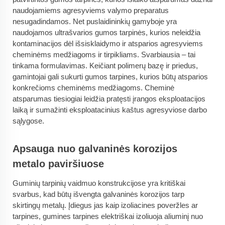
naudojamiems agresyviems valymo preparatus
nesugadindamos. Net puslaidininkių gamyboje yra
naudojamos ultrašvarios gumos tarpinės, kurios neleidžia
kontaminacijos dėl išsisklaidymo ir atsparios agresyviems
cheminėms medžiagoms ir tirpikliams. Svarbiausia – tai
tinkama formulavimas. Keičiant polimerų bazę ir priedus,
gamintojai gali sukurti gumos tarpines, kurios būtų atsparios
konkrečioms cheminėms medžiagoms. Cheminė
atsparumas tiesiogiai leidžia pratęsti įrangos eksploatacijos
laiką ir sumažinti eksploatacinius kaštus agresyviose darbo
sąlygose.
Apsauga nuo galvaninės korozijos
metalo paviršiuose
Guminių tarpinių vaidmuo konstrukcijose yra kritiškai
svarbus, kad būtų išvengta galvaninės korozijos tarp
skirtingų metalų. Įdiegus jas kaip izoliacines poveržles ar
tarpines, gumines tarpines elektriškai izoliuoja aliuminį nuo