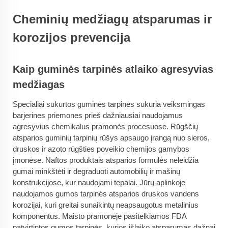
Cheminių medžiagų atsparumas ir
korozijos prevencija
Kaip guminės tarpinės atlaiko agresyvias
medžiagas
Specialiai sukurtos guminės tarpinės sukuria veiksmingas
barjerines priemones prieš dažniausiai naudojamus
agresyvius chemikalus pramonės procesuose. Rūgščių
atsparios guminių tarpinių rūšys apsaugo įrangą nuo sieros,
druskos ir azoto rūgšties poveikio chemijos gamybos
įmonėse. Naftos produktais atsparios formulės neleidžia
gumai minkštėti ir degraduoti automobilių ir mašinų
konstrukcijose, kur naudojami tepalai. Jūrų aplinkoje
naudojamos gumos tarpinės atsparios druskos vandens
korozijai, kuri greitai sunaikintų neapsaugotus metalinius
komponentus. Maisto pramonėje pasitelkiamos FDA
patvirtintos gumos tarpinės, kurios išlaiko atsparumas dažnai