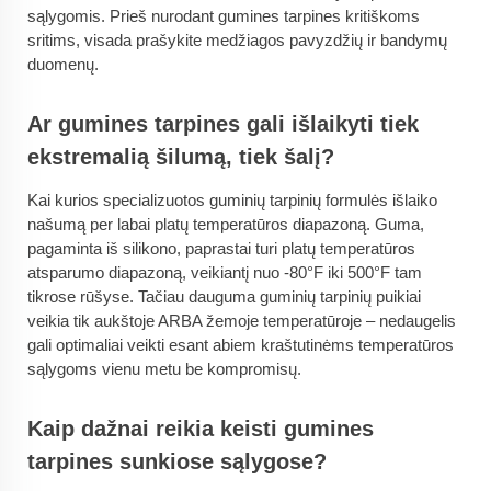
sąlygomis. Prieš nurodant gumines tarpines kritiškoms
sritims, visada prašykite medžiagos pavyzdžių ir bandymų
duomenų.
Ar gumines tarpines gali išlaikyti tiek
ekstremalią šilumą, tiek šalį?
Kai kurios specializuotos guminių tarpinių formulės išlaiko
našumą per labai platų temperatūros diapazoną. Guma,
pagaminta iš silikono, paprastai turi platų temperatūros
atsparumo diapazoną, veikiantį nuo -80°F iki 500°F tam
tikrose rūšyse. Tačiau dauguma guminių tarpinių puikiai
veikia tik aukštoje ARBA žemoje temperatūroje – nedaugelis
gali optimaliai veikti esant abiem kraštutinėms temperatūros
sąlygoms vienu metu be kompromisų.
Kaip dažnai reikia keisti gumines
tarpines sunkiose sąlygose?