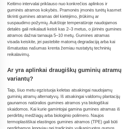
Keitimo intervalai priklauso nuo konkrečios aplinkos ir
guminės atramos kokybės. Pramonės įmonės turėtų kasmet
tikrinti gumines atramas dėl kietėjimo, įtrūkimų ar
suspaudimo požymių. Aukštoje temperatūroje naudojamos
detalės gali reikalauti keisti kas 2–3 metus, o jūrinės gumines
atramos dažnai tarnauja 5–10 metų. Gumines atramas
visada keiskite, jei pastebite matomą degradaciją arba kai
išmatuotas našumas krenta žemiau nustatytų techninių
reikalavimų.
Ar yra aplinkai draugiškų guminių atramų
variantų?
Taip, šiuo metu egzistuoja keletas atsakingai naudojamų
guminių atramų alternatyvų. Iš atsakingai valdomų plantacijų
gaunamos natūralios gumines atramos yra biologiškai
skaidomos. Kai kurie gamintojai gamina gumines atramas iš
perdirbtų medžiagų arba biologinio polimero. Naujos
termoplastiškai elastingos gumines atramos (TPE) gali būti
perdirbamos lengviau nei tradicinės vulkanizuotos gumos.