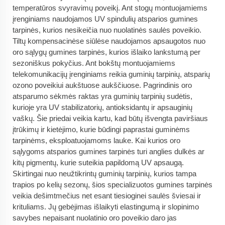
temperatūros svyravimų poveikį. Ant stogų montuojamiems
įrenginiams naudojamos UV spindulių atsparios gumines
tarpinės, kurios nesikeičia nuo nuolatinės saulės poveikio.
Tiltų kompensacinėse siūlėse naudojamos apsaugotos nuo
oro sąlygų gumines tarpinės, kurios išlaiko lankstumą per
sezoniškus pokyčius. Ant bokštų montuojamiems
telekomunikacijų įrenginiams reikia guminių tarpinių, atsparių
ozono poveikiui aukštuose aukščiuose. Pagrindinis oro
atsparumo sėkmės raktas yra guminių tarpinių sudėtis,
kurioje yra UV stabilizatorių, antioksidantų ir apsauginių
vaškų. Šie priedai veikia kartu, kad būtų išvengta paviršiaus
įtrūkimų ir kietėjimo, kurie būdingi paprastai guminėms
tarpinėms, eksploatuojamoms lauke. Kai kurios oro
sąlygoms atsparios gumines tarpinės turi anglies dulkės ar
kitų pigmentų, kurie suteikia papildomą UV apsaugą.
Skirtingai nuo neužtikrintų guminių tarpinių, kurios tampa
trapios po kelių sezonų, šios specializuotos gumines tarpinės
veikia dešimtmečius net esant tiesioginei saulės šviesai ir
krituliams. Jų gebėjimas išlaikyti elastingumą ir slopinimo
savybes nepaisant nuolatinio oro poveikio daro jas