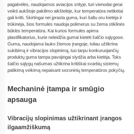
pagalvėlės, naudojamos aviacijos srityje, turi vienodai gerai
veikti aukštoje pakilimo aikštelėje, kur temperatūra netikėtai
gali kritti. Skirtingai nei įprasta guma, kuri šaltu oru kietėja ir
trūkinėja, šios formulės naudoja polimerus su žema stiklinės
būklės temperatūra. Kai kurios formulės apima
plastifikatorius, kurie neleidžia gumai kietėti šalčio sąlygose.
Guma, naudojama lauko žiemos įrangoje, toliau užtikrina
sukibimą ir vibracijos slopinimą, tuo tarpu konkuruojančių
produktų guma tampa pavojingai slydžia arba kietėja. Toks
šalčio sąlygų našumas užtikrina kritiškai svarbių sistemų
patikimą veikimą nepaisant sezoninių temperatūros pokyčių.
Mechaninė įtampa ir smūgio
apsauga
Vibracijų slopinimas užtikrinant įrangos
ilgaamžiškumą