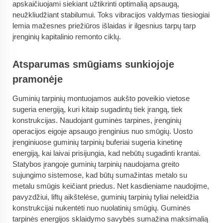
apskaičiuojami siekiant užtikrinti optimalią apsaugą,
neužkliudžiant stabilumui. Toks vibracijos valdymas tiesiogiai
lemia mažesnes priežiūros išlaidas ir ilgesnius tarpų tarp
įrenginių kapitalinio remonto ciklų.
Atsparumas smūgiams sunkiojoje
pramonėje
Guminių tarpinių montuojamos aukšto poveikio vietose
sugeria energiją, kuri kitaip sugadintų tiek įrangą, tiek
konstrukcijas. Naudojant guminės tarpines, įrenginių
operacijos eigoje apsaugo įrenginius nuo smūgių. Uosto
įrenginiuose guminių tarpinių buferiai sugeria kinetinę
energiją, kai laivai prisijungia, kad nebūtų sugadinti krantai.
Statybos įrangoje guminių tarpinių naudojama greito
sujungimo sistemose, kad būtų sumažintas metalo su
metalu smūgis keičiant priedus. Net kasdieniame naudojime,
pavyzdžiui, liftų aikštelėse, guminių tarpinių tyliai neleidžia
konstrukcijai nukentėti nuo nuolatinių smūgių. Guminės
tarpinės energijos sklaidymo savybės sumažina maksimalią