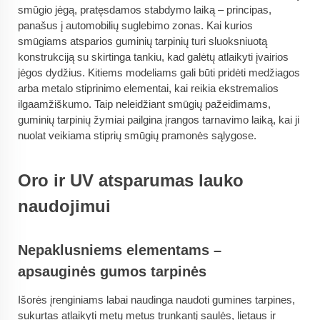
smūgio jėgą, pratęsdamos stabdymo laiką – principas,
panašus į automobilių suglebimo zonas. Kai kurios
smūgiams atsparios guminių tarpinių turi sluoksniuotą
konstrukciją su skirtinga tankiu, kad galėtų atlaikyti įvairios
jėgos dydžius. Kitiems modeliams gali būti pridėti medžiagos
arba metalo stiprinimo elementai, kai reikia ekstremalios
ilgaamžiškumo. Taip neleidžiant smūgių pažeidimams,
guminių tarpinių žymiai pailgina įrangos tarnavimo laiką, kai ji
nuolat veikiama stiprių smūgių pramonės sąlygose.
Oro ir UV atsparumas lauko
naudojimui
Nepaklusniems elementams –
apsauginės gumos tarpinės
Išorės įrenginiams labai naudinga naudoti gumines tarpines,
sukurtas atlaikyti metų metus trunkantį saulės, lietaus ir