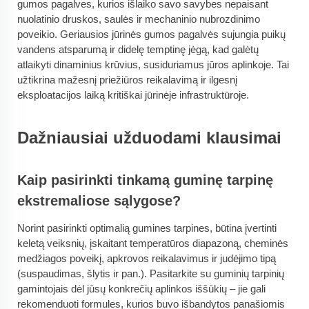
gumos pagalves, kurios išlaiko savo savybes nepaisant
nuolatinio druskos, saulės ir mechaninio nubrozdinimo
poveikio. Geriausios jūrinės gumos pagalvės sujungia puikų
vandens atsparumą ir didelę temptinę jėgą, kad galėtų
atlaikyti dinaminius krūvius, susiduriamus jūros aplinkoje. Tai
užtikrina mažesnį priežiūros reikalavimą ir ilgesnį
eksploatacijos laiką kritiškai jūrinėje infrastruktūroje.
Dažniausiai užduodami klausimai
Kaip pasirinkti tinkamą guminę tarpinę
ekstremaliose sąlygose?
Norint pasirinkti optimalią gumines tarpines, būtina įvertinti
keletą veiksnių, įskaitant temperatūros diapazoną, cheminės
medžiagos poveikį, apkrovos reikalavimus ir judėjimo tipą
(suspaudimas, šlytis ir pan.). Pasitarkite su guminių tarpinių
gamintojais dėl jūsų konkrečių aplinkos iššūkių – jie gali
rekomenduoti formules, kurios buvo išbandytos panašiomis