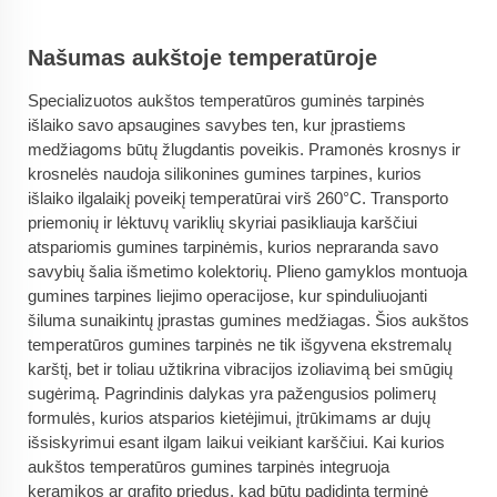
Našumas aukštoje temperatūroje
Specializuotos aukštos temperatūros guminės tarpinės
išlaiko savo apsaugines savybes ten, kur įprastiems
medžiagoms būtų žlugdantis poveikis. Pramonės krosnys ir
krosnelės naudoja silikonines gumines tarpines, kurios
išlaiko ilgalaikį poveikį temperatūrai virš 260°C. Transporto
priemonių ir lėktuvų variklių skyriai pasikliauja karščiui
atspariomis gumines tarpinėmis, kurios nepraranda savo
savybių šalia išmetimo kolektorių. Plieno gamyklos montuoja
gumines tarpines liejimo operacijose, kur spinduliuojanti
šiluma sunaikintų įprastas gumines medžiagas. Šios aukštos
temperatūros gumines tarpinės ne tik išgyvena ekstremalų
karštį, bet ir toliau užtikrina vibracijos izoliavimą bei smūgių
sugėrimą. Pagrindinis dalykas yra pažengusios polimerų
formulės, kurios atsparios kietėjimui, įtrūkimams ar dujų
išsiskyrimui esant ilgam laikui veikiant karščiui. Kai kurios
aukštos temperatūros gumines tarpinės integruoja
keramikos ar grafito priedus, kad būtų padidinta terminė