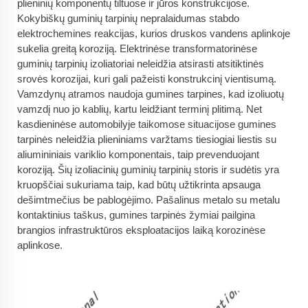
plieninių komponentų tiltuose ir jūros konstrukcijose.
Kokybiškų guminių tarpinių nepralaidumas stabdo
elektrochemines reakcijas, kurios druskos vandens aplinkoje
sukelia greitą koroziją. Elektrinėse transformatorinėse
guminių tarpinių izoliatoriai neleidžia atsirasti atsitiktinės
srovės korozijai, kuri gali pažeisti konstrukcinį vientisumą.
Vamzdynų atramos naudoja gumines tarpines, kad izoliuotų
vamzdį nuo jo kablių, kartu leidžiant terminį plitimą. Net
kasdieninėse automobilyje taikomose situacijose gumines
tarpinės neleidžia plieniniams varžtams tiesiogiai liestis su
aliumininiais variklio komponentais, taip prevenduojant
koroziją. Šių izoliacinių guminių tarpinių storis ir sudėtis yra
kruopščiai sukuriama taip, kad būtų užtikrinta apsauga
dešimtmečius be pablogėjimo. Pašalinus metalo su metalu
kontaktinius taškus, gumines tarpinės žymiai pailgina
brangios infrastruktūros eksploatacijos laiką korozinėse
aplinkose.