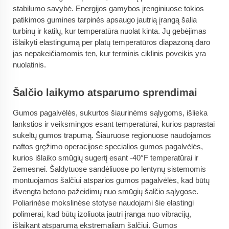
stabilumo savybė. Energijos gamybos įrenginiuose tokios
patikimos gumines tarpinės apsaugo jautrią įrangą šalia
turbinų ir katilų, kur temperatūra nuolat kinta. Jų gebėjimas
išlaikyti elastingumą per platų temperatūros diapazoną daro
jas nepakeičiamomis ten, kur terminis ciklinis poveikis yra
nuolatinis.
Šalčio laikymo atsparumo sprendimai
Gumos pagalvėlės, sukurtos šiaurinėms sąlygoms, išlieka
lankstios ir veiksmingos esant temperatūrai, kurios paprastai
sukeltų gumos trapumą. Šiauruose regionuose naudojamos
naftos gręžimo operacijose specialios gumos pagalvėlės,
kurios išlaiko smūgių sugertį esant -40°F temperatūrai ir
žemesnei. Šaldytuose sandėliuose po lentynų sistemomis
montuojamos šalčiui atsparios gumos pagalvėlės, kad būtų
išvengta betono pažeidimų nuo smūgių šalčio sąlygose.
Poliarinėse mokslinėse stotyse naudojami šie elastingi
polimerai, kad būtų izoliuota jautri įranga nuo vibracijų,
išlaikant atsparumą ekstremaliam šalčiui. Gumos