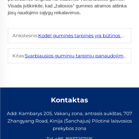
Visada įsitikinkite, kad „žaliosios“ gumines atramos atitinka
jūsų naudojimo sąlygų reikalavimus.
Ankstesnis:
Kodėl guminės tarpinės yra būtinos pramonės ir statybų sektoriuose?
Kitas:
Svarbiausios guminių tarpinių panaudojimo sritys automobilių ir pramonės sektoriuose
Kontaktas
Add: Kambarys 205, Vakarų zona, antrasis aukštas, 707
Zhangyang Road, Kinija (Šanchajus) Pilotinė laisvosios
prekybos zona
Tel.:
+86-15937257616