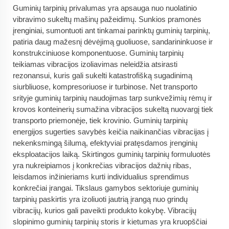
Guminių tarpinių privalumas yra apsauga nuo nuolatinio
vibravimo sukeltų mašinų pažeidimų. Sunkios pramonės
įrenginiai, sumontuoti ant tinkamai parinktų guminių tarpinių,
patiria daug mažesnį dėvėjimą guoliuose, sandarininkuose ir
konstrukciniuose komponentuose. Guminių tarpinių
teikiamas vibracijos izoliavimas neleidžia atsirasti
rezonansui, kuris gali sukelti katastrofišką sugadinimą
siurbliuose, kompresoriuose ir turbinose. Net transporto
srityje guminių tarpinių naudojimas tarp sunkvežimių rėmų ir
krovos konteinerių sumažina vibracijos sukeltą nuovargį tiek
transporto priemonėje, tiek krovinio. Guminių tarpinių
energijos sugerties savybės keičia naikinančias vibracijas į
nekenksmingą šilumą, efektyviai pratęsdamos įrenginių
eksploatacijos laiką. Skirtingos guminių tarpinių formuluotės
yra nukreipiamos į konkrečias vibracijos dažnių ribas,
leisdamos inžinieriams kurti individualius sprendimus
konkrečiai įrangai. Tikslaus gamybos sektoriuje guminių
tarpinių paskirtis yra izoliuoti jautrią įrangą nuo grindų
vibracijų, kurios gali paveikti produkto kokybę. Vibracijų
slopinimo guminių tarpinių storis ir kietumas yra kruopščiai