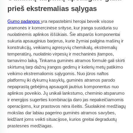
prieš ekstremalias sąlygas
Gumo padangos
yra nepastebimi herojai beveik visose
pramonės ir komercinėse srityse, kur įranga susiduria su
nuolatinėmis aplinkos iššūkiais. Šie atsparūs komponentai
sukuria apsauginius barjerus, kurie žymiai pailgina mašinų ir
konstrukcijų, veikiamų agresyvių chemikalų, ekstremalių
temperatūrų, nuolatinio virpesių ir mechaninės įtampos,
tarnavimo laiką. Tinkama guminės atramos formulė gali skirti
skirtumą tarp dažnų įrangos gedimų ir kelerių metų patikimo
veikimo ekstremaliomis sąlygomis. Nuo jūros naftos
platformų iki dykumų kasyklų, guminės atramos parodo
nepaprastą gebėjimą apsaugoti jautrius komponentus nuo
aplinkos poveikio. Jų unikali lankstumo, cheminio atsparumo
ir energijos sugerties kombinacija daro jas nepakeičiamomis
operacijoms, kur prastovos nėra išeitis. Šiuolaikinė medžiagų
mokslas dar labiau pagerino guminės atramos savybes,
leidžiant joms veikti situacijose, kurios greitai degraduotų
prastesnes medžiagas.