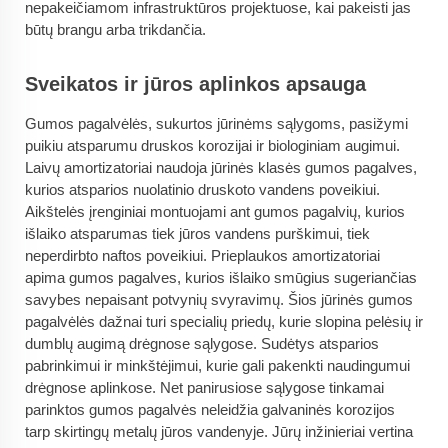
nepakeičiamom infrastruktūros projektuose, kai pakeisti jas
būtų brangu arba trikdančia.
Sveikatos ir jūros aplinkos apsauga
Gumos pagalvėlės, sukurtos jūrinėms sąlygoms, pasižymi
puikiu atsparumu druskos korozijai ir biologiniam augimui.
Laivų amortizatoriai naudoja jūrinės klasės gumos pagalves,
kurios atsparios nuolatinio druskoto vandens poveikiui.
Aikštelės įrenginiai montuojami ant gumos pagalvių, kurios
išlaiko atsparumas tiek jūros vandens purškimui, tiek
neperdirbto naftos poveikiui. Prieplaukos amortizatoriai
apima gumos pagalves, kurios išlaiko smūgius sugeriančias
savybes nepaisant potvynių svyravimų. Šios jūrinės gumos
pagalvėlės dažnai turi specialių priedų, kurie slopina pelėsių ir
dumblų augimą drėgnose sąlygose. Sudėtys atsparios
pabrinkimui ir minkštėjimui, kurie gali pakenkti naudingumui
drėgnose aplinkose. Net panirusiose sąlygose tinkamai
parinktos gumos pagalvės neleidžia galvaninės korozijos
tarp skirtingų metalų jūros vandenyje. Jūrų inžinieriai vertina