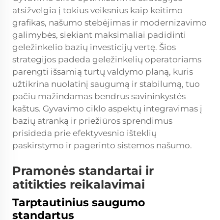
atsižvelgia į tokius veiksnius kaip keitimo
grafikas, našumo stebėjimas ir modernizavimo
galimybės, siekiant maksimaliai padidinti
geležinkelio bazių investicijų vertę. Šios
strategijos padeda geležinkelių operatoriams
parengti išsamią turtų valdymo planą, kuris
užtikrina nuolatinį saugumą ir stabilumą, tuo
pačiu mažindamas bendrus savininkystės
kaštus. Gyvavimo ciklo aspektų integravimas į
bazių atranką ir priežiūros sprendimus
prisideda prie efektyvesnio išteklių
paskirstymo ir pagerinto sistemos našumo.
Pramonės standartai ir
atitikties reikalavimai
Tarptautinius saugumo
standartus