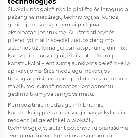
technologijos
Šiuolaikinės geležinkelio plokštelės integruoja
pažangias medžiagų technologijas, kurios
gerina jų našumą ir žymiai pailgina
eksploatacijos trukmę. Aukštos stiprybės
plieno lydiniai ir specializuotos dengimo
sistemos užtikrina geresnį atsparumą dilimui,
korozijai ir nuovargiui, išlaikant reikiamą
konstrukcinį vientisumą sunkioms geležinkelio
aplikacijoms. Šios medžiagų inovacijos
tiesiogiai prisideda prie padidinto saugumo ir
stabilumo, sumažindamos komponentų
gedimo tikimybę tarnybos metu.
Kompozitinių medžiagų ir hibridinių
konstrukcijų plėtra atstovauja naujai kylančiai
tendencijai geležinkelio plokščių
technologijoje, siūlant potencialių pranašumų
svorio mažinimo, korozijos atsparumo ir