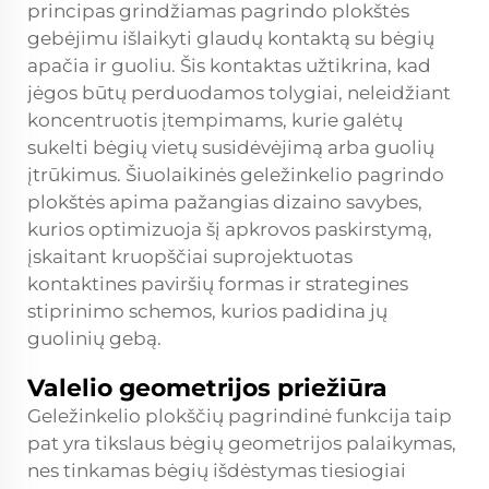
principas grindžiamas pagrindo plokštės
gebėjimu išlaikyti glaudų kontaktą su bėgių
apačia ir guoliu. Šis kontaktas užtikrina, kad
jėgos būtų perduodamos tolygiai, neleidžiant
koncentruotis įtempimams, kurie galėtų
sukelti bėgių vietų susidėvėjimą arba guolių
įtrūkimus. Šiuolaikinės geležinkelio pagrindo
plokštės apima pažangias dizaino savybes,
kurios optimizuoja šį apkrovos paskirstymą,
įskaitant kruopščiai suprojektuotas
kontaktines paviršių formas ir strategines
stiprinimo schemos, kurios padidina jų
guolinių gebą.
Valelio geometrijos priežiūra
Geležinkelio plokščių pagrindinė funkcija taip
pat yra tikslaus bėgių geometrijos palaikymas,
nes tinkamas bėgių išdėstymas tiesiogiai