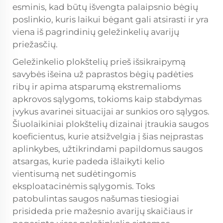
esminis, kad būtų išvengta palaipsnio bėgių
poslinkio, kuris laikui bėgant gali atsirasti ir yra
viena iš pagrindinių geležinkelių avarijų
priežasčių.
Geležinkelio plokštelių prieš išsikraipymą
savybės išeina už paprastos bėgių padėties
ribų ir apima atsparumą ekstremalioms
apkrovos sąlygoms, tokioms kaip stabdymas
įvykus avarinei situacijai ar sunkios oro sąlygos.
Šiuolaikiniai plokštelių dizainai įtraukia saugos
koeficientus, kurie atsižvelgia į šias neįprastas
aplinkybes, užtikrindami papildomus saugos
atsargas, kurie padeda išlaikyti kelio
vientisumą net sudėtingomis
eksploatacinėmis sąlygomis. Toks
patobulintas saugos našumas tiesiogiai
prisideda prie mažesnio avarijų skaičiaus ir