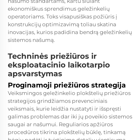
našumo standartams, kartu siūlant
ekonomiškus sprendimus geležinkelių
operatoriams. Toks visapusiškas požiūris į
konstrukcijų optimizavimą toliau skatina
inovacijas, kurios padidina bendrą geležinkelių
sistemos našumą.
Techninės priežiūros ir
eksploatacinio laikotarpio
apsvarstymas
Proginamoji priežiūros strategija
Veiksmingos geležinkelio plokštelių priežiūros
strategijos grindžiamos prevenciniais
veiksmais, kurie leidžia nustatyti ir išspręsti
galimas problemas dar iki jų poveikio sistemos
saugai ar našumui. Reguliarios apžiūros
procedūros tikrina plokštelių būklę, tinkamą