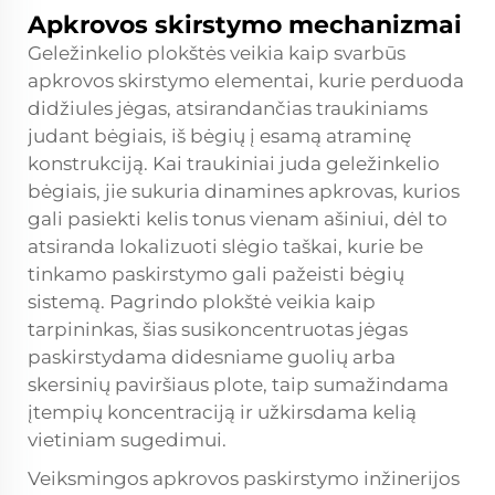
Apkrovos skirstymo mechanizmai
Geležinkelio plokštės veikia kaip svarbūs
apkrovos skirstymo elementai, kurie perduoda
didžiules jėgas, atsirandančias traukiniams
judant bėgiais, iš bėgių į esamą atraminę
konstrukciją. Kai traukiniai juda geležinkelio
bėgiais, jie sukuria dinamines apkrovas, kurios
gali pasiekti kelis tonus vienam ašiniui, dėl to
atsiranda lokalizuoti slėgio taškai, kurie be
tinkamo paskirstymo gali pažeisti bėgių
sistemą. Pagrindo plokštė veikia kaip
tarpininkas, šias susikoncentruotas jėgas
paskirstydama didesniame guolių arba
skersinių paviršiaus plote, taip sumažindama
įtempių koncentraciją ir užkirsdama kelią
vietiniam sugedimui.
Veiksmingos apkrovos paskirstymo inžinerijos