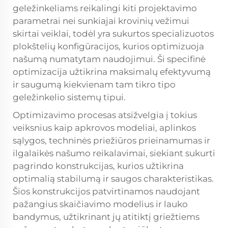
geležinkeliams reikalingi kiti projektavimo
parametrai nei sunkiajai krovinių vežimui
skirtai veiklai, todėl yra sukurtos specializuotos
plokštelių konfigūracijos, kurios optimizuoja
našumą numatytam naudojimui. Ši specifinė
optimizacija užtikrina maksimalų efektyvumą
ir saugumą kiekvienam tam tikro tipo
geležinkelio sistemų tipui.
Optimizavimo procesas atsižvelgia į tokius
veiksnius kaip apkrovos modeliai, aplinkos
sąlygos, techninės priežiūros prieinamumas ir
ilgalaikės našumo reikalavimai, siekiant sukurti
pagrindo konstrukcijas, kurios užtikrina
optimalią stabilumą ir saugos charakteristikas.
Šios konstrukcijos patvirtinamos naudojant
pažangius skaičiavimo modelius ir lauko
bandymus, užtikrinant jų atitiktį griežtiems