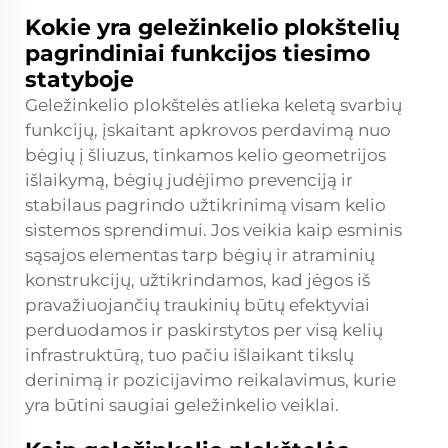
Kokie yra geležinkelio plokštelių
pagrindiniai funkcijos tiesimo
statyboje
Geležinkelio plokštelės atlieka keletą svarbių
funkcijų, įskaitant apkrovos perdavimą nuo
bėgių į šliuzus, tinkamos kelio geometrijos
išlaikymą, bėgių judėjimo prevenciją ir
stabilaus pagrindo užtikrinimą visam kelio
sistemos sprendimui. Jos veikia kaip esminis
sąsajos elementas tarp bėgių ir atraminių
konstrukcijų, užtikrindamos, kad jėgos iš
pravažiuojančių traukinių būtų efektyviai
perduodamos ir paskirstytos per visą kelių
infrastruktūrą, tuo pačiu išlaikant tikslų
derinimą ir pozicijavimo reikalavimus, kurie
yra būtini saugiai geležinkelio veiklai.