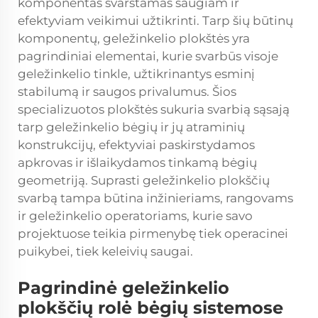
komponentas svarstamas saugiam ir
efektyviam veikimui užtikrinti. Tarp šių būtinų
komponentų, geležinkelio plokštės yra
pagrindiniai elementai, kurie svarbūs visoje
geležinkelio tinkle, užtikrinantys esminį
stabilumą ir saugos privalumus. Šios
specializuotos plokštės sukuria svarbią sąsają
tarp geležinkelio bėgių ir jų atraminių
konstrukcijų, efektyviai paskirstydamos
apkrovas ir išlaikydamos tinkamą bėgių
geometriją. Suprasti geležinkelio
plokščių
svarbą tampa būtina inžinieriams, rangovams
ir geležinkelio operatoriams, kurie savo
projektuose teikia pirmenybę tiek operacinei
puikybei, tiek keleivių saugai.
Pagrindinė geležinkelio
plokščių rolė bėgių sistemose