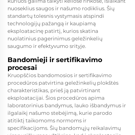
kuriuos galima taikyti keliose rinkose, išlaikant
nuoseklius saugos ir našumo rodiklius. Šių
standartų tolesnis vystymasis atspindi
technologijų pažangą ir kaupiamą
eksploatacinę patirtį, kurios skatina
nuolatinius pagerinimus geležinkelių
saugumo ir efektyvumo srityje.
Bandomieji ir sertifikavimo
procesai
Kruopščios bandomosios ir sertifikavimo
procedūros patvirtina geležinkelių plokštės
charakteristikas, prieš ją patvirtinant
eksploatacijai. Šios procedūros apima
laboratorinius bandymus, lauko išbandymus ir
ilgalaikį našumo stebėjimą, kurie parodo
atitiktį taikomoms normoms ir
specifikacijoms. Šių bandomųjų reikalavimų