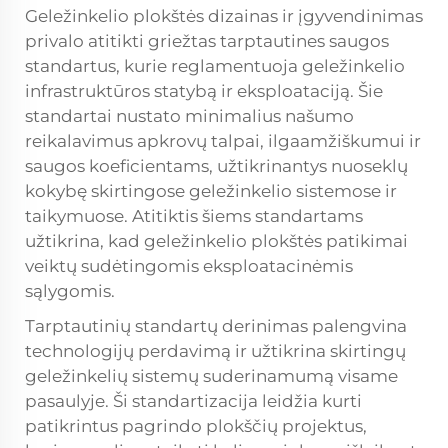
Geležinkelio plokštės dizainas ir įgyvendinimas
privalo atitikti griežtas tarptautines saugos
standartus, kurie reglamentuoja geležinkelio
infrastruktūros statybą ir eksploataciją. Šie
standartai nustato minimalius našumo
reikalavimus apkrovų talpai, ilgaamžiškumui ir
saugos koeficientams, užtikrinantys nuoseklų
kokybę skirtingose geležinkelio sistemose ir
taikymuose. Atitiktis šiems standartams
užtikrina, kad geležinkelio plokštės patikimai
veiktų sudėtingomis eksploatacinėmis
sąlygomis.
Tarptautinių standartų derinimas palengvina
technologijų perdavimą ir užtikrina skirtingų
geležinkelių sistemų suderinamumą visame
pasaulyje. Ši standartizacija leidžia kurti
patikrintus pagrindo plokščių projektus,