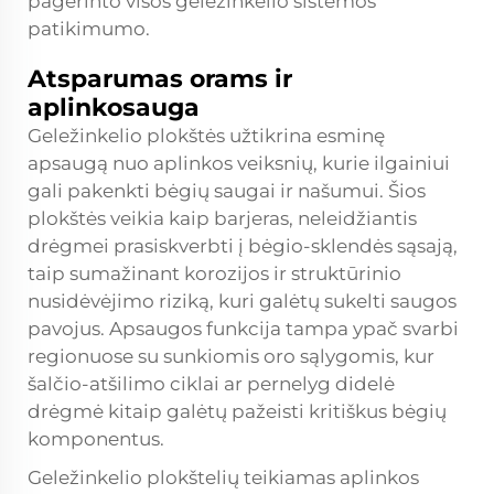
pagerinto visos geležinkelio sistemos
patikimumo.
Atsparumas orams ir
aplinkosauga
Geležinkelio plokštės užtikrina esminę
apsaugą nuo aplinkos veiksnių, kurie ilgainiui
gali pakenkti bėgių saugai ir našumui. Šios
plokštės veikia kaip barjeras, neleidžiantis
drėgmei prasiskverbti į bėgio-sklendės sąsają,
taip sumažinant korozijos ir struktūrinio
nusidėvėjimo riziką, kuri galėtų sukelti saugos
pavojus. Apsaugos funkcija tampa ypač svarbi
regionuose su sunkiomis oro sąlygomis, kur
šalčio-atšilimo ciklai ar pernelyg didelė
drėgmė kitaip galėtų pažeisti kritiškus bėgių
komponentus.
Geležinkelio plokštelių teikiamas aplinkos