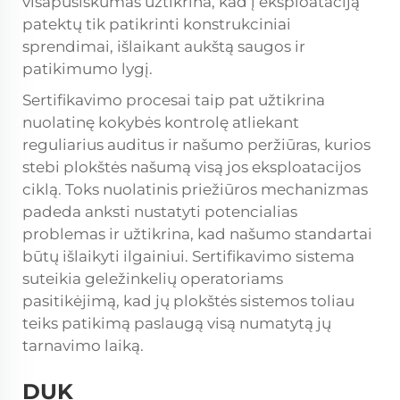
visapusiškumas užtikrina, kad į eksploataciją
patektų tik patikrinti konstrukciniai
sprendimai, išlaikant aukštą saugos ir
patikimumo lygį.
Sertifikavimo procesai taip pat užtikrina
nuolatinę kokybės kontrolę atliekant
reguliarius auditus ir našumo peržiūras, kurios
stebi plokštės našumą visą jos eksploatacijos
ciklą. Toks nuolatinis priežiūros mechanizmas
padeda anksti nustatyti potencialias
problemas ir užtikrina, kad našumo standartai
būtų išlaikyti ilgainiui. Sertifikavimo sistema
suteikia geležinkelių operatoriams
pasitikėjimą, kad jų plokštės sistemos toliau
teiks patikimą paslaugą visą numatytą jų
tarnavimo laiką.
DUK