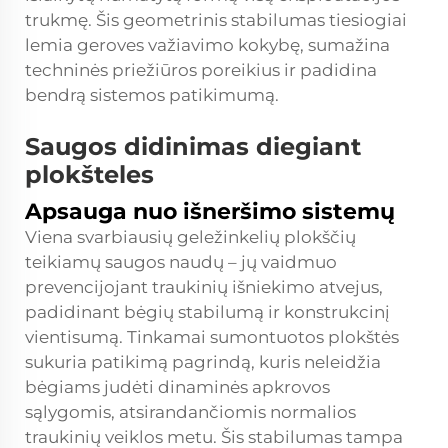
trukmę. Šis geometrinis stabilumas tiesiogiai
lemia geroves važiavimo kokybę, sumažina
techninės priežiūros poreikius ir padidina
bendrą sistemos patikimumą.
Saugos didinimas diegiant
plokšteles
Apsauga nuo išneršimo sistemų
Viena svarbiausių geležinkelių plokščių
teikiamų saugos naudų – jų vaidmuo
prevencijojant traukinių išniekimo atvejus,
padidinant bėgių stabilumą ir konstrukcinį
vientisumą. Tinkamai sumontuotos plokštės
sukuria patikimą pagrindą, kuris neleidžia
bėgiams judėti dinaminės apkrovos
sąlygomis, atsirandančiomis normalios
traukinių veiklos metu. Šis stabilumas tampa