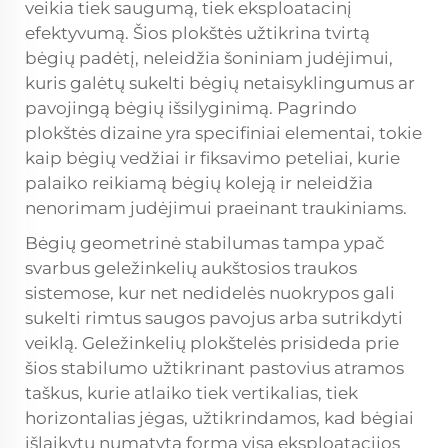
veikia tiek saugumą, tiek eksploatacinį
efektyvumą. Šios plokštės užtikrina tvirtą
bėgių padėtį, neleidžia šoniniam judėjimui,
kuris galėtų sukelti bėgių netaisyklingumus ar
pavojingą bėgių išsilyginimą. Pagrindo
plokštės dizaine yra specifiniai elementai, tokie
kaip bėgių vedžiai ir fiksavimo peteliai, kurie
palaiko reikiamą bėgių koleją ir neleidžia
nenorimam judėjimui praeinant traukiniams.
Bėgių geometrinė stabilumas tampa ypač
svarbus geležinkelių aukštosios traukos
sistemose, kur net nedidelės nuokrypos gali
sukelti rimtus saugos pavojus arba sutrikdyti
veiklą. Geležinkelių plokštelės prisideda prie
šios stabilumo užtikrinant pastovius atramos
taškus, kurie atlaiko tiek vertikalias, tiek
horizontalias jėgas, užtikrindamos, kad bėgiai
išlaikytų numatytą formą visą eksploatacijos