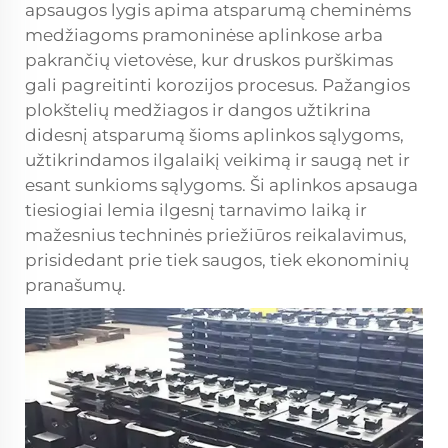
apsaugos lygis apima atsparumą cheminėms
medžiagoms pramoninėse aplinkose arba
pakrančių vietovėse, kur druskos purškimas
gali pagreitinti korozijos procesus. Pažangios
plokštelių medžiagos ir dangos užtikrina
didesnį atsparumą šioms aplinkos sąlygoms,
užtikrindamos ilgalaikį veikimą ir saugą net ir
esant sunkioms sąlygoms. Ši aplinkos apsauga
tiesiogiai lemia ilgesnį tarnavimo laiką ir
mažesnius techninės priežiūros reikalavimus,
prisidedant prie tiek saugos, tiek ekonominių
pranašumų.