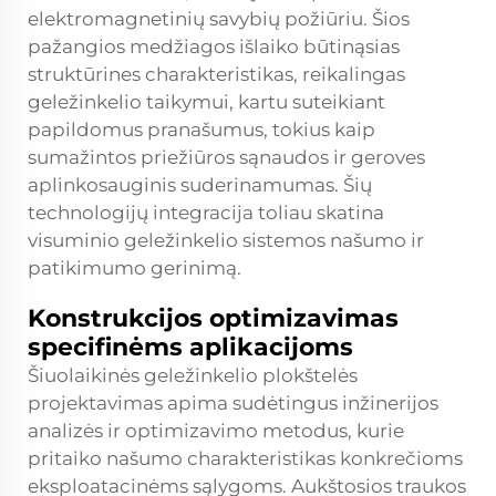
elektromagnetinių savybių požiūriu. Šios
pažangios medžiagos išlaiko būtinąsias
struktūrines charakteristikas, reikalingas
geležinkelio taikymui, kartu suteikiant
papildomus pranašumus, tokius kaip
sumažintos priežiūros sąnaudos ir geroves
aplinkosauginis suderinamumas. Šių
technologijų integracija toliau skatina
visuminio geležinkelio sistemos našumo ir
patikimumo gerinimą.
Konstrukcijos optimizavimas
specifinėms aplikacijoms
Šiuolaikinės geležinkelio plokštelės
projektavimas apima sudėtingus inžinerijos
analizės ir optimizavimo metodus, kurie
pritaiko našumo charakteristikas konkrečioms
eksploatacinėms sąlygoms. Aukštosios traukos