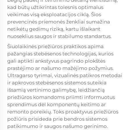
bėgių padėtį ir tvirtinimo detalių vientisumą,
kad būtų užtikrintas tolesnis optimalus
veikimas visą eksploatacijos ciklą. Šios
prevencinės priemonės ženkliai sumažina
netikėtų gedimų riziką, kartu išlaikant
nuoseklius saugos ir stabilumo standartus.
Šiuolaikinės priežiūros praktikos apima
pažangias stebėsenos technologijas, kurios
gali aptikti ankstyvus pagrindo plokštės
prastėjimo ar našumo mažėjimo požymius.
Ultragarso tyrimai, vizualinės patikros metodai
ir apkrovos stebėsenos sistemos suteikia
išsamią vertinimo galimybę, leidžiančią
priežiūros komandoms priimti informuotus
sprendimus dėl komponentų keitimo ar
remonto poreikių. Toks proaktyvus priežiūros
požiūris prisideda prie bendros sistemos
patikimumo ir saugos našumo gerinimo.