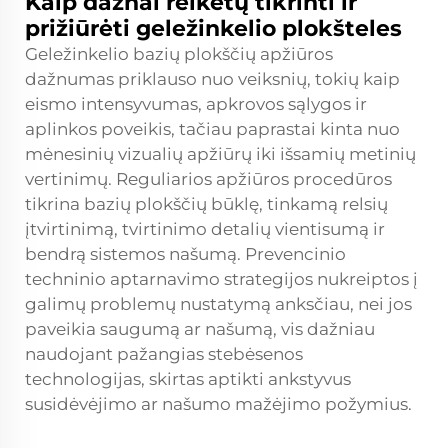
Kaip dažnai reikėtų tikrinti ir
prižiūrėti geležinkelio plokšteles
Geležinkelio bazių plokščių apžiūros
dažnumas priklauso nuo veiksnių, tokių kaip
eismo intensyvumas, apkrovos sąlygos ir
aplinkos poveikis, tačiau paprastai kinta nuo
mėnesinių vizualių apžiūrų iki išsamių metinių
vertinimų. Reguliarios apžiūros procedūros
tikrina bazių plokščių būklę, tinkamą relsių
įtvirtinimą, tvirtinimo detalių vientisumą ir
bendrą sistemos našumą. Prevencinio
techninio aptarnavimo strategijos nukreiptos į
galimų problemų nustatymą anksčiau, nei jos
paveikia saugumą ar našumą, vis dažniau
naudojant pažangias stebėsenos
technologijas, skirtas aptikti ankstyvus
susidėvėjimo ar našumo mažėjimo požymius.