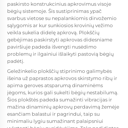
paskirsto konstrukcinius apkrovimus visoje
bėgių sistemoje. Šis sustiprinimas ypač
svarbus vietose su nepalankiomis dirvožemio
sąlygomis ar kur sunkiosios krovinių vežimo
veikla sukelia didelę apkrovą. Plokščių
gebėjimas paskirstyti apkrovas didesniame
paviršiuje padeda išvengti nusėdimo
problemų ir ilgainiui išlaikyti pastovią bėgių
padėtį.
Geležinkelio plokščių stiprinimo galimybės
išeina už paprastos apkrovos skirstymo ribų ir
apima geroves atsparumą dinaminėms
jėgoms, kurios gali sukelti bėgių nestabilumą.
Šios plokštės padeda sumažinti vibracijas ir
mažina dinaminių apkrovų perdavimą žemėje
esančiam balastui ir pagrindui, taip su
minimaliu lygiu sumažinant palaipsniui