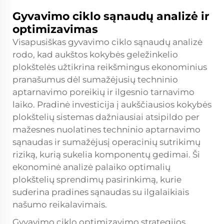
Gyvavimo ciklo sąnaudų analizė ir
optimizavimas
Visapusiškas gyvavimo ciklo sąnaudų analizė
rodo, kad aukštos kokybės geležinkelio
plokštelės užtikrina reikšmingus ekonominius
pranašumus dėl sumažėjusių techninio
aptarnavimo poreikių ir ilgesnio tarnavimo
laiko. Pradinė investicija į aukščiausios kokybės
plokštelių sistemas dažniausiai atsipildo per
mažesnes nuolatines techninio aptarnavimo
sąnaudas ir sumažėjusį operacinių sutrikimų
riziką, kurią sukelia komponentų gedimai. Ši
ekonominė analizė palaiko optimalių
plokštelių sprendimų pasirinkimą, kurie
suderina pradines sąnaudas su ilgalaikiais
našumo reikalavimais.
Gyvavimo ciklo optimizavimo strategijos