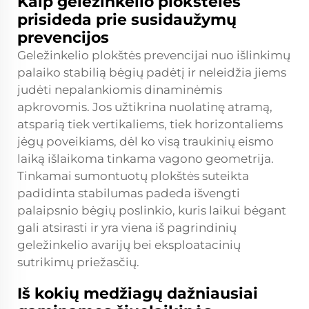
Kaip geležinkelio plokštelės
prisideda prie susidaužymų
prevencijos
Geležinkelio plokštės prevencijai nuo išlinkimų
palaiko stabilią bėgių padėtį ir neleidžia jiems
judėti nepalankiomis dinaminėmis
apkrovomis. Jos užtikrina nuolatinę atramą,
atsparią tiek vertikaliems, tiek horizontaliems
jėgų poveikiams, dėl ko visą traukinių eismo
laiką išlaikoma tinkama vagono geometrija.
Tinkamai sumontuotų plokštės suteikta
padidinta stabilumas padeda išvengti
palaipsnio bėgių poslinkio, kuris laikui bėgant
gali atsirasti ir yra viena iš pagrindinių
geležinkelio avarijų bei eksploatacinių
sutrikimų priežasčių.
Iš kokių medžiagų dažniausiai