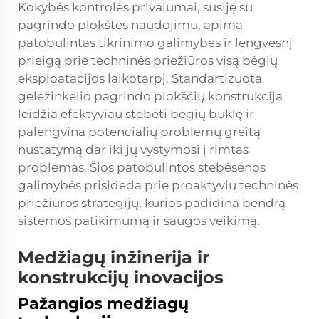
Kokybės kontrolės privalumai, susiję su
pagrindo plokštės naudojimu, apima
patobulintas tikrinimo galimybes ir lengvesnį
prieigą prie techninės priežiūros visą bėgių
eksploatacijos laikotarpį. Standartizuota
geležinkelio pagrindo plokščių konstrukcija
leidžia efektyviau stebėti bėgių būklę ir
palengvina potencialių problemų greitą
nustatymą dar iki jų vystymosi į rimtas
problemas. Šios patobulintos stebėsenos
galimybės prisideda prie proaktyvių techninės
priežiūros strategijų, kurios padidina bendrą
sistemos patikimumą ir saugos veikimą.
Medžiagų inžinerija ir
konstrukcijų inovacijos
Pažangios medžiagų