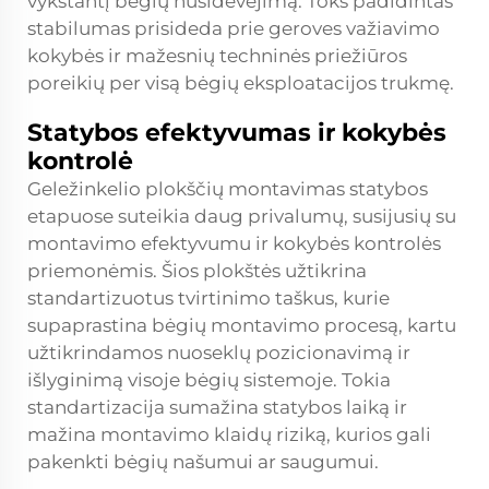
vykstantį bėgių nusidėvėjimą. Toks padidintas
stabilumas prisideda prie geroves važiavimo
kokybės ir mažesnių techninės priežiūros
poreikių per visą bėgių eksploatacijos trukmę.
Statybos efektyvumas ir kokybės
kontrolė
Geležinkelio plokščių montavimas statybos
etapuose suteikia daug privalumų, susijusių su
montavimo efektyvumu ir kokybės kontrolės
priemonėmis. Šios plokštės užtikrina
standartizuotus tvirtinimo taškus, kurie
supaprastina bėgių montavimo procesą, kartu
užtikrindamos nuoseklų pozicionavimą ir
išlyginimą visoje bėgių sistemoje. Tokia
standartizacija sumažina statybos laiką ir
mažina montavimo klaidų riziką, kurios gali
pakenkti bėgių našumui ar saugumui.