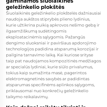
gaminamos šiuolaikinės
geležinkelio plokštės
Šiuolaikinės geležinkelio plokštelės dažniausiai
naudoja aukštos stiprybės plieno lydinius,
kurie užtikrina puikią apkrovos nešimo gebą ir
ilgaamžiškumą sudėtingomis
eksploatacinėmis sąlygomis. Pažangūs
dengimo sluoksniai ir paviršiaus apdorojimo
technologijos padidina atsparumą korozijai ir
pailgina tarnavimo laiką. Kai kuriose srityse
taip pat naudojamos kompozitinės medžiagos
ar specialūs lydiniai, kurie siūlo privalumus,
tokius kaip sumažinta masė, pagerintos
elektromagnetinės savybės ar padidintas
atsparumas specifinėms aplinkos sąlygoms,
priklausomai nuo konkrečių geležinkelio
taikymo reikalavimų.