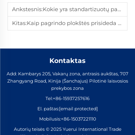
Ankstesnis:
Kokie yra standartizuotų pagrindo plokščių naudojimo privalumai dideliuose projektuose?
Kitas:
Kaip pagrindo plokštės prisideda prie efektyvaus geležinkelio sankryžos montavimo?
Kontaktas
Add: Kambarys 205, Vakarų zona, antrasis aukštas, 707
Zhangyang Road, Kinija (Šanchajus) Pilotinė laisvosios
prekybos zona
Tel:
+86-15937257616
El. paštas:
[email protected]
Mobilusis:
+86-15037221110
Autorių teisės © 2025 Yuerui International Trade