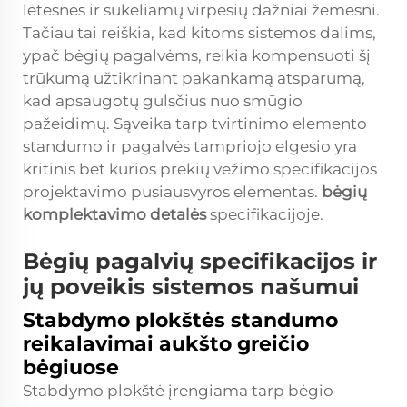
lėtesnės ir sukeliamų virpesių dažniai žemesni.
Tačiau tai reiškia, kad kitoms sistemos dalims,
ypač bėgių pagalvėms, reikia kompensuoti šį
trūkumą užtikrinant pakankamą atsparumą,
kad apsaugotų gulsčius nuo smūgio
pažeidimų. Sąveika tarp tvirtinimo elemento
standumo ir pagalvės tampriojo elgesio yra
kritinis bet kurios prekių vežimo specifikacijos
projektavimo pusiausvyros elementas.
bėgių
komplektavimo detalės
specifikacijoje.
Bėgių pagalvių specifikacijos ir
jų poveikis sistemos našumui
Stabdymo plokštės standumo
reikalavimai aukšto greičio
bėgiuose
Stabdymo plokštė įrengiama tarp bėgio