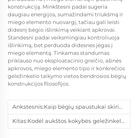
konstrukciją. Minkštesni padai sugeria
daugiau energijos, sumažindami triukšmą ir
miego elemento nuovargį, tačiau gali leisti
didesnį bėgio išlinkimą veikiant apkrovai.
Standesni padai veiksmingiau kontroliuoja
išlinkimą, bet perduoda didesnes jėgas į
miego elementą. Tinkamas standumas
priklauso nuo eksploatacinio greičio, ašinės
apkrovos, miego elemento tipo ir konkrečios
geležinkelio taikymo vietos bendrosios bėgių
konstrukcijos filosofijos.
Ankstesnis:
Kaip bėgių spaustukai skiriasi nuo nuolatinių bėgių tvirtinimo komponentų?
Kitas:
Kodėl aukštos kokybės geležinkelio tvirtinimai yra būtini bėgių saugai ir efektyvumui?