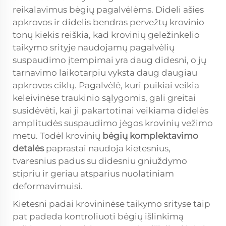
reikalavimus bėgių pagalvėlėms. Dideli ašies
apkrovos ir didelis bendras pervežtų krovinio
tonų kiekis reiškia, kad krovinių geležinkelio
taikymo srityje naudojamų pagalvėlių
suspaudimo įtempimai yra daug didesni, o jų
tarnavimo laikotarpiu vyksta daug daugiau
apkrovos ciklų. Pagalvėlė, kuri puikiai veikia
keleivinėse traukinio sąlygomis, gali greitai
susidėvėti, kai ji pakartotinai veikiama didelės
amplitudės suspaudimo jėgos krovinių vežimo
metu. Todėl krovinių
bėgių komplektavimo
detalės
paprastai naudoja kietesnius,
tvaresnius padus su didesniu gniuždymo
stipriu ir geriau atsparius nuolatiniam
deformavimuisi.
Kietesni padai krovininėse taikymo srityse taip
pat padeda kontroliuoti bėgių išlinkimą