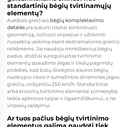
standartinių bėgių tvirtinamųjų
elementų?
Aukštais greičiais
bėgių komplektavimo
detalės
yra sukurti tiksliai kontroliuoti
geometriją, izoliuoti virpesius ir užtikrinti
nuoseklią veikimą esant ekstremalioms greičio
reikšmėms. Jie naudoja minkštesnius bėgių
padus, atidžiai sureguliuotas tvirtinimo
elementų spaudimo jėgas ir tikslų pagrindų
plokštes, kad būtų išlaikytos siauros bėgių
nuokrypio ribos ir sumažintos dinaminės jėgos
greičiu, viršijančiu 250 km/h. Standartiniai
arba krovinių tvirtinimo elementai pirmenybę
teikia apkrovos talpai ir ilgaamžiškumui, o ne
virpesių valdymui.
Ar tuos pačius bėgių tvirtinimo
elementus galima naudoti tiek