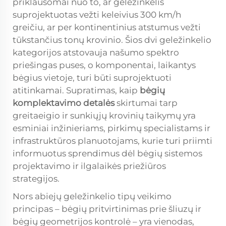
priklausomai nuo to, ar geležinkelis
suprojektuotas vežti keleivius 300 km/h
greičiu, ar per kontinentinius atstumus vežti
tūkstančius tonų krovinio. Šios dvi geležinkelio
kategorijos atstovauja našumo spektro
priešingas puses, o komponentai, laikantys
bėgius vietoje, turi būti suprojektuoti
atitinkamai. Supratimas, kaip
bėgių
komplektavimo detalės
skirtumai tarp
greitaeigio ir sunkiųjų krovinių taikymų yra
esminiai inžinieriams, pirkimų specialistams ir
infrastruktūros planuotojams, kurie turi priimti
informuotus sprendimus dėl bėgių sistemos
projektavimo ir ilgalaikės priežiūros
strategijos.
Nors abiejų geležinkelio tipų veikimo
principas – bėgių pritvirtinimas prie šliuzų ir
bėgių geometrijos kontrolė – yra vienodas,