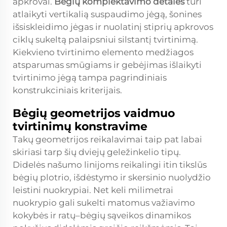
apkrovai.
Bėgių komplektavimo detalės
turi
atlaikyti vertikalią suspaudimo jėgą, šonines
išsiskleidimo jėgas ir nuolatinį stiprių apkrovos
ciklų sukeltą palaipsniui silstantį tvirtinimą.
Kiekvieno tvirtinimo elemento medžiagos
atsparumas smūgiams ir gebėjimas išlaikyti
tvirtinimo jėgą tampa pagrindiniais
konstrukciniais kriterijais.
Bėgių geometrijos vaidmuo
tvirtinimų konstravime
Takų geometrijos reikalavimai taip pat labai
skiriasi tarp šių dviejų geležinkelio tipų.
Didelės našumo linijoms reikalingi itin tikslūs
bėgių plotrio, išdėstymo ir skersinio nuolydžio
leistini nuokrypiai. Net keli milimetrai
nuokrypio gali sukelti matomus važiavimo
kokybės ir ratų–bėgių sąveikos dinamikos