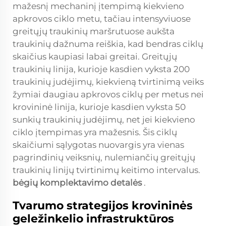
mažesnį mechaninį įtempimą kiekvieno
apkrovos ciklo metu, tačiau intensyviuose
greitųjų traukinių maršrutuose aukšta
traukinių dažnuma reiškia, kad bendras ciklų
skaičius kaupiasi labai greitai. Greitųjų
traukinių linija, kurioje kasdien vyksta 200
traukinių judėjimų, kiekvieną tvirtinimą veiks
žymiai daugiau apkrovos ciklų per metus nei
krovininė linija, kurioje kasdien vyksta 50
sunkių traukinių judėjimų, net jei kiekvieno
ciklo įtempimas yra mažesnis. Šis ciklų
skaičiumi sąlygotas nuovargis yra vienas
pagrindinių veiksnių, nulemiančių greitųjų
traukinių linijų tvirtinimų keitimo intervalus.
bėgių komplektavimo detalės
.
Tvarumo strategijos krovininės
geležinkelio infrastruktūros