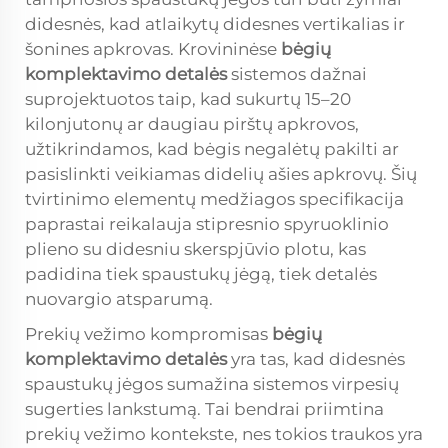
didesnės, kad atlaikytų didesnes vertikalias ir
šonines apkrovas. Krovininėse
bėgių
komplektavimo detalės
sistemos dažnai
suprojektuotos taip, kad sukurtų 15–20
kilonjutonų ar daugiau pirštų apkrovos,
užtikrindamos, kad bėgis negalėtų pakilti ar
pasislinkti veikiamas didelių ašies apkrovų. Šių
tvirtinimo elementų medžiagos specifikacija
paprastai reikalauja stipresnio spyruoklinio
plieno su didesniu skerspjūvio plotu, kas
padidina tiek spaustukų jėgą, tiek detalės
nuovargio atsparumą.
Prekių vežimo kompromisas
bėgių
komplektavimo detalės
yra tas, kad didesnės
spaustukų jėgos sumažina sistemos virpesių
sugerties lankstumą. Tai bendrai priimtina
prekių vežimo kontekste, nes tokios traukos yra