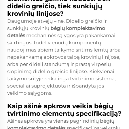
didelio greičio, tiek sunkiųjų
krovinių linijose?
Daugumoje atvejų – ne. Didelio greičio ir
sunkiųjų krovinių
bėgių komplektavimo
detalės
mechaninės sąlygos yra pakankamai
skirtingos, todėl vienodų komponentų
naudojimas abiem taikymo sritims lemtų arba
nepakankamą apkrovos talpą krovinių linijose,
arba per didelį standumą ir prastą virpesių
slopinimą didelio greičio linijose. Kiekvienai
taikymo srityje reikalinga tvirtinimo sistema,
specialiai suprojektuota ir išbandyta jos
veikimo sąlygoms.
Kaip ašinė apkrova veikia bėgių
tvirtinimo elementų specifikaciją?
Ašinės apkrova yra vienas pagrindinių
bėgių
komplektavimo detalės
specifikacijos veiksnių.