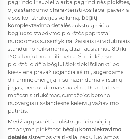
pagrindo ir suolelio arba pagrindinės plokštės,
o jos standumo charakteristikos labai paveikia
visos konstrukcijos veikimą.
bėgių
komplektavimo detalės
aukšto greičio
bėgiuose stabdymo plokštės paprastai
nurodomos su santykinai žaisiais iki vidutiniais
standumo reikšmėmis, dažniausiai nuo 80 iki
150 kilonjūtonų milimetru. Ši minkštesnė
plokštė leidžia bėgiui šiek tiek išsilenkti po
kiekviena pravažiuojančia ašimi, sugerdama
dinaminę energiją ir sumažindama viršūnių
jėgas, perduodamas suoleliui. Rezultatas –
mažesnis triukšmas, sumažėjęs betono
nuovargis ir sklandesnė keleivių važiavimo
patirtis.
Medžiagų sudėtis aukšto greičio bėgių
stabdymo plokštėse
bėgių komplektavimo
detalės
sistemos yra tiksliai reguliuojamos.