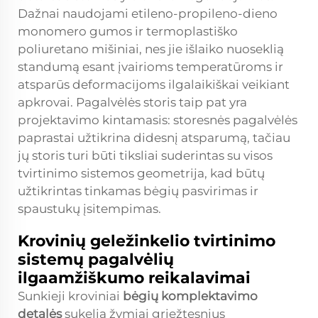
Dažnai naudojami etileno-propileno-dieno
monomero gumos ir termoplastiško
poliuretano mišiniai, nes jie išlaiko nuoseklią
standumą esant įvairioms temperatūroms ir
atsparūs deformacijoms ilgalaikiškai veikiant
apkrovai. Pagalvėlės storis taip pat yra
projektavimo kintamasis: storesnės pagalvėlės
paprastai užtikrina didesnį atsparumą, tačiau
jų storis turi būti tiksliai suderintas su visos
tvirtinimo sistemos geometrija, kad būtų
užtikrintas tinkamas bėgių pasvirimas ir
spaustukų įsitempimas.
Krovinių geležinkelio tvirtinimo
sistemų pagalvėlių
ilgaamžiškumo reikalavimai
Sunkieji kroviniai
bėgių komplektavimo
detalės
sukelia žymiai griežtesnius