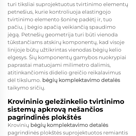
turi tiksliai suprojektuotus tvirtinimo elementų
petnešius, kurie kontroliuoja elastingojo
tvirtinimo elemento šoninę padėtį ir, tuo
pačiu, į bėgio apačią veikiančią spaudimo
jėgą. Petnešių geometrija turi būti vienoda
tūkstančiams atskirų komponentų, kad visoje
linijoje būtų užtikrintas vienodas bėgių kelio
elgesys. Šių komponentų gamybos nuokrypiai
paprastai matuojami milimetro dalimis,
atitinkančiomis didelio greičio reikalavimus
dėl tikslumo.
bėgių komplektavimo detalės
taikymo sričių.
Krovininio geležinkelio tvirtinimo
sistemų apkrovą nešančios
pagrindinės plokštės
Krovinių
bėgių komplektavimo detalės
pagrindinės plokštės suprojektuotos remiantis