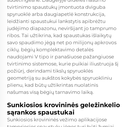
sudėtingesnė. Daugelyje didelės našumo
tvirtinimo spaustukų įmontuota dviguba
spyruoklė arba daugiapetlė konstrukcija,
leidžianti spaustukui lankstytis apibrėžtu
judėjimo diapazonu, neviršijant jo tamprumo
ribos. Tai užtikrina, kad spaustukas išlaikytų
savo spaudimo jėgą net po milijonų apkrovos
ciklų.
bėgių komplektavimo detalės
naudojami V tipo ir panašiuose pažangiuose
tvirtinimo sistemose, kurie puikiai iliustruoja šį
požiūrį, derindami tikslų spyruoklės
geometriją su aukštos kokybės spyruokliniu
plienu, kad būtų užtikrintas nuolatinis
našumas visą bėgių tarnavimo laiką.
Sunkiosios krovininės geležinkelio
sąrankos spaustukai
Sunkiosios krovininės vežimo aplikacijose
tampriosios spaustukų jėgos turi būti žymiai