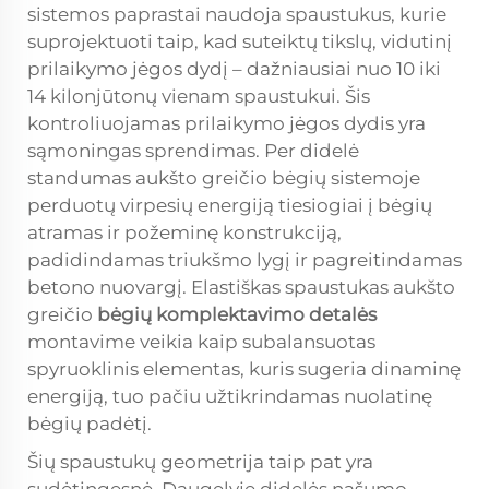
sistemos paprastai naudoja spaustukus, kurie
suprojektuoti taip, kad suteiktų tikslų, vidutinį
prilaikymo jėgos dydį – dažniausiai nuo 10 iki
14 kilonjūtonų vienam spaustukui. Šis
kontroliuojamas prilaikymo jėgos dydis yra
sąmoningas sprendimas. Per didelė
standumas aukšto greičio bėgių sistemoje
perduotų virpesių energiją tiesiogiai į bėgių
atramas ir požeminę konstrukciją,
padidindamas triukšmo lygį ir pagreitindamas
betono nuovargį. Elastiškas spaustukas aukšto
greičio
bėgių komplektavimo detalės
montavime veikia kaip subalansuotas
spyruoklinis elementas, kuris sugeria dinaminę
energiją, tuo pačiu užtikrindamas nuolatinę
bėgių padėtį.
Šių spaustukų geometrija taip pat yra