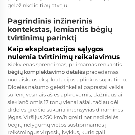
geležinkelio tipų atveju.
Pagrindinis inžinerinis
kontekstas, lemiantis bėgių
tvirtinimų parinktį
Kaip eksploatacijos sąlygos
nulemia tvirtinimų reikalavimus
Kiekvienas sprendimas, priimamas renkantis
bėgių komplektavimo detalės
pradedamas
nuo aiškaus eksploatacijos aplinkos supratimo.
Didelės našumo geležinkeliai paprastai veikia
su lengvesniais ašies apkrovomis, dažniausiai
siekiančiomis 17 tonų vienai ašiai, tačiau dėl
didelės greičio sukuria intensyvias dinamines
jėgas. Viršijus 250 km/h greitį net nedidelės
bėgių nelygumų vietos sustiprinamos į
reikšmingus virpesių įvykius, kurie gali