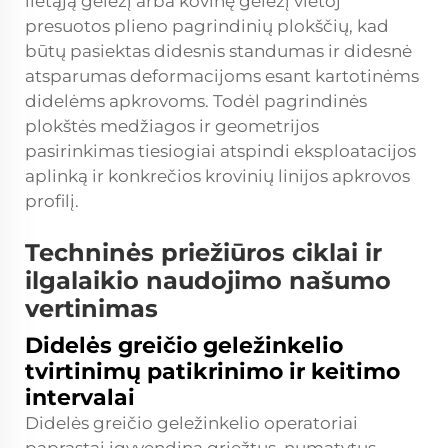
lietąją geležį arba kovinę geležį vietoj
presuotos plieno pagrindinių plokščių, kad
būtų pasiektas didesnis standumas ir didesnė
atsparumas deformacijoms esant kartotinėms
didelėms apkrovoms. Todėl pagrindinės
plokštės medžiagos ir geometrijos
pasirinkimas tiesiogiai atspindi eksploatacijos
aplinką ir konkrečios krovinių linijos apkrovos
profilį.
Techninės priežiūros ciklai ir
ilgalaikio naudojimo našumo
vertinimas
Didelės greičio geležinkelio
tvirtinimų patikrinimo ir keitimo
intervalai
Didelės greičio geležinkelio operatoriai