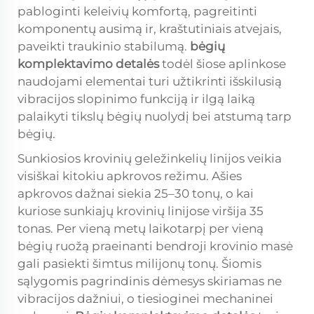
pabloginti keleivių komfortą, pagreitinti
komponentų ausimą ir, kraštutiniais atvejais,
paveikti traukinio stabilumą.
bėgių
komplektavimo detalės
todėl šiose aplinkose
naudojami elementai turi užtikrinti išskilusią
vibracijos slopinimo funkciją ir ilgą laiką
palaikyti tikslų bėgių nuolydį bei atstumą tarp
bėgių.
Sunkiosios krovinių geležinkelių linijos veikia
visiškai kitokiu apkrovos režimu. Ašies
apkrovos dažnai siekia 25–30 tonų, o kai
kuriose sunkiajų krovinių linijose viršija 35
tonas. Per vieną metų laikotarpį per vieną
bėgių ruožą praeinanti bendroji krovinio masė
gali pasiekti šimtus milijonų tonų. Šiomis
sąlygomis pagrindinis dėmesys skiriamas ne
vibracijos dažniui, o tiesioginei mechaninei