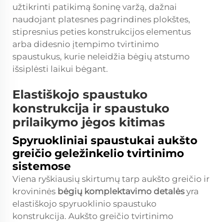
užtikrinti patikimą šoninę varžą, dažnai
naudojant platesnes pagrindines plokštes,
stipresnius peties konstrukcijos elementus
arba didesnio įtempimo tvirtinimo
spaustukus, kurie neleidžia bėgių atstumo
išsiplėsti laikui bėgant.
Elastiškojo spaustuko
konstrukcija ir spaustuko
prilaikymo jėgos kitimas
Spyruokliniai spaustukai aukšto
greičio geležinkelio tvirtinimo
sistemose
Viena ryškiausių skirtumų tarp aukšto greičio ir
krovininės
bėgių komplektavimo detalės
yra
elastiškojo spyruoklinio spaustuko
konstrukcija. Aukšto greičio tvirtinimo