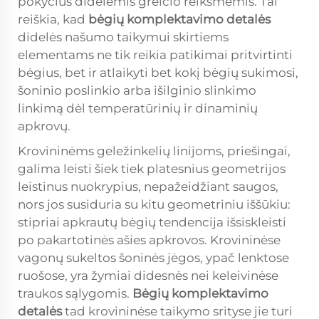
pokyčius didelėmis greičio reikšmėmis. Tai
reiškia, kad
bėgių komplektavimo detalės
didelės našumo taikymui skirtiems
elementams ne tik reikia patikimai pritvirtinti
bėgius, bet ir atlaikyti bet kokį bėgių sukimosi,
šoninio poslinkio arba išilginio slinkimo
linkimą dėl temperatūrinių ir dinaminių
apkrovų.
Krovininėms geležinkelių linijoms, priešingai,
galima leisti šiek tiek platesnius geometrijos
leistinus nuokrypius, nepažeidžiant saugos,
nors jos susiduria su kitu geometriniu iššūkiu:
stipriai apkrautų bėgių tendencija išsiskleisti
po pakartotinės ašies apkrovos. Krovininėse
vagonų sukeltos šoninės jėgos, ypač lenktose
ruošose, yra žymiai didesnės nei keleivinėse
traukos sąlygomis.
Bėgių komplektavimo
detalės
tad krovininėse taikymo srityse jie turi