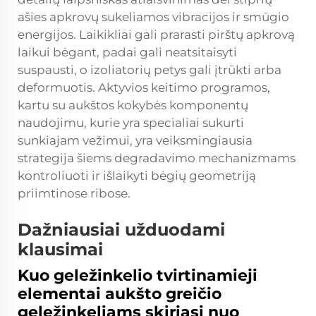
ašies apkrovų sukeliamos vibracijos ir smūgio
energijos. Laikikliai gali prarasti pirštų apkrovą
laikui bėgant, padai gali neatsitaisyti
suspausti, o izoliatorių petys gali įtrūkti arba
deformuotis. Aktyvios keitimo programos,
kartu su aukštos kokybės komponentų
naudojimu, kurie yra specialiai sukurti
sunkiajam vežimui, yra veiksmingiausia
strategija šiems degradavimo mechanizmams
kontroliuoti ir išlaikyti bėgių geometriją
priimtinose ribose.
Dažniausiai užduodami
klausimai
Kuo geležinkelio tvirtinamieji
elementai aukšto greičio
geležinkeliams skiriasi nuo