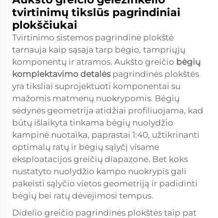
tvirtinimų tikslūs pagrindiniai
plokščiukai
Tvirtinimo sistemos pagrindinė plokštė
tarnauja kaip sąsaja tarp bėgio, tampriųjų
komponentų ir atramos. Aukšto greičio
bėgių
komplektavimo detalės
pagrindinės plokštės
yra tiksliai suprojektuoti komponentai su
mažomis matmenų nuokrypomis. Bėgių
sėdynės geometrija atidžiai profiliuojama, kad
būtų išlaikyta tinkama bėgių nuolydžio
kampinė nuotaika, paprastai 1:40, užtikrinanti
optimalų ratų ir bėgių sąlyčį visame
eksploatacijos greičių diapazone. Bet koks
nustatyto nuolydžio kampo nuokrypis gali
pakeisti sąlyčio vietos geometriją ir padidinti
bėgių bei ratų dėvėjimosi tempus.
Didelio greičio pagrindinės plokštės taip pat