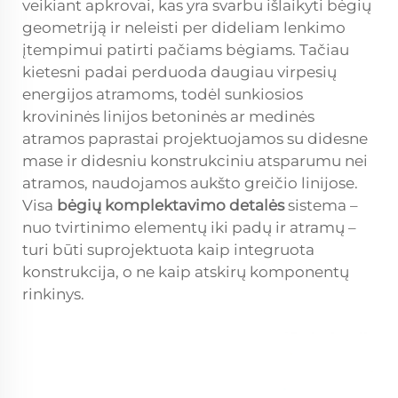
veikiant apkrovai, kas yra svarbu išlaikyti bėgių
geometriją ir neleisti per dideliam lenkimo
įtempimui patirti pačiams bėgiams. Tačiau
kietesni padai perduoda daugiau virpesių
energijos atramoms, todėl sunkiosios
krovininės linijos betoninės ar medinės
atramos paprastai projektuojamos su didesne
mase ir didesniu konstrukciniu atsparumu nei
atramos, naudojamos aukšto greičio linijose.
Visa
bėgių komplektavimo detalės
sistema –
nuo tvirtinimo elementų iki padų ir atramų –
turi būti suprojektuota kaip integruota
konstrukcija, o ne kaip atskirų komponentų
rinkinys.