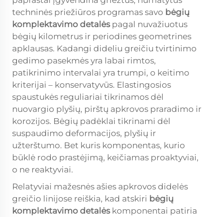
paprastai įgyvendina griežtus, numatytus
techninės priežiūros programas savo
bėgių
komplektavimo detalės
pagal nuvažiuotus
bėgių kilometrus ir periodines geometrines
apklausas. Kadangi dideliu greičiu tvirtinimo
gedimo pasekmės yra labai rimtos,
patikrinimo intervalai yra trumpi, o keitimo
kriterijai – konservatyvūs. Elastingosios
spaustukės reguliariai tikrinamos dėl
nuovargio plyšių, pirštų apkrovos praradimo ir
korozijos. Bėgių padėklai tikrinami dėl
suspaudimo deformacijos, plyšių ir
užterštumo. Bet kuris komponentas, kurio
būklė rodo prastėjimą, keičiamas proaktyviai,
o ne reaktyviai.
Relatyviai mažesnės ašies apkrovos didelės
greičio linijose reiškia, kad atskiri
bėgių
komplektavimo detalės
komponentai patiria