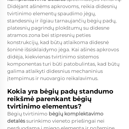
Didėjant ašinėms apkrovoms, reikia didesnių
tvirtinimo elementų spaudimo jėgų,
standesnių ir ilgiau tarnaujančių bėgių padų,
platesnių pagrindų plokštumų su didesne
atramos zona bei stipresnių peties
konstrukcijų, kad būtų atlaikoma didesnė
šoninė išsisklaidymo jėga. Kai ašinės apkrovos
didėja, kiekvienas tvirtinimo sistemos
komponentas turi būti patobulintas, kad būtų
galima atlaikyti didesnius mechaninius
įtempimus ir nuovargio reikalavimus.
Kokia yra bėgių padų standumo
reikšmė parenkant bėgių
tvirtinimo elementus?
Bėgių tvirtinimo
bėgių komplektavimo
detalės
surinkimo vieneto priešingai nei
perduodama į miego elementą ir požeminę