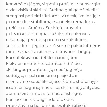
konkrečios jėgos, virpesių profiliai ir nuovargio
ciklai visiškai skiriasi. Greitaeigiai geležinkeliai
stengiasi pasiekti tikslumą, virpesių izoliaciją ir
geometrinę stabilumą esant ekstremalioms
greičio reikšmėms. Sunkiųjų krovinių
geležinkeliai stengiasi užtikrinti apkrovos
nešamąją gebą, atsparumą vertikalioms
suspaudimo jėgoms ir ištvermę pakartotinėms
didelės masės ašinėms apkrovoms.
bėgių
komplektavimo detalės
naudojami
kiekviename kontekste atspindi šiuos
skirtingus prioritetus jų medžiaginėje
sudėtyje, mechaniniame projekte ir
montavimo specifikacijose. Šiame straipsnyje
išsamiai nagrinėjamos šios skirtumų ypatybės,
apima tvirtinimo sistemas, elastingus
komponentus, pagrindo plokštės
projektavimą bei priežiūros įtaką abiejų