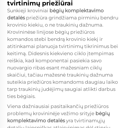
tvirtinimų priežiūrai
Sunkieji kroviniai
bėgių komplektavimo
detalės
priežiūra grindžiama pirminiu bendru
krovinio kiekiu, o ne traukinių dažnuma.
Krovininėse linijose bėgių priežiūros
komandos stebi bendrą krovinio kiekį ir
atitinkamai planuoja tvirtinimų tikrinimus bei
keitimą. Didesnis kiekvieno ciklo įtempimas
reiškia, kad komponentai pasiekia savo
nuovargio ribas esant mažesniam ciklų
skaičiui, tačiau mažesnė traukinių dažnuma
suteikia priežiūros komandoms daugiau laiko
tarp traukinių judėjimų saugiai atlikti darbus
ties bėgiais.
Viena dažniausiai pasitaikančių priežiūros
problemų krovininėje vežimo srityje
bėgių
komplektavimo detalės
yra tvirtinamųjų
detalių laipsniškas atlaisvinimas dėl stiprių