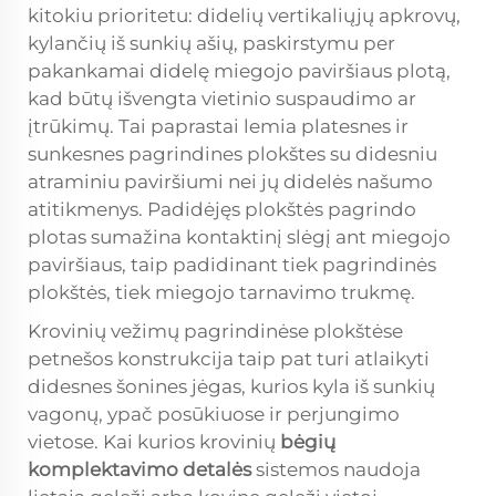
kitokiu prioritetu: didelių vertikaliųjų apkrovų,
kylančių iš sunkių ašių, paskirstymu per
pakankamai didelę miegojo paviršiaus plotą,
kad būtų išvengta vietinio suspaudimo ar
įtrūkimų. Tai paprastai lemia platesnes ir
sunkesnes pagrindines plokštes su didesniu
atraminiu paviršiumi nei jų didelės našumo
atitikmenys. Padidėjęs plokštės pagrindo
plotas sumažina kontaktinį slėgį ant miegojo
paviršiaus, taip padidinant tiek pagrindinės
plokštės, tiek miegojo tarnavimo trukmę.
Krovinių vežimų pagrindinėse plokštėse
petnešos konstrukcija taip pat turi atlaikyti
didesnes šonines jėgas, kurios kyla iš sunkių
vagonų, ypač posūkiuose ir perjungimo
vietose. Kai kurios krovinių
bėgių
komplektavimo detalės
sistemos naudoja