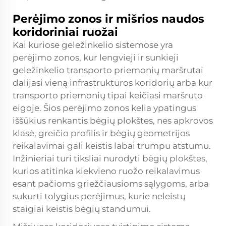
Perėjimo zonos ir mišrios naudos
koridoriniai ruožai
Kai kuriose geležinkelio sistemose yra
perėjimo zonos, kur lengvieji ir sunkieji
geležinkelio transporto priemonių maršrutai
dalijasi vieną infrastruktūros koridorių arba kur
transporto priemonių tipai keičiasi maršruto
eigoje. Šios perėjimo zonos kelia ypatingus
iššūkius renkantis bėgių plokštes, nes apkrovos
klasė, greičio profilis ir bėgių geometrijos
reikalavimai gali keistis labai trumpu atstumu.
Inžinieriai turi tiksliai nurodyti bėgių plokštes,
kurios atitinka kiekvieno ruožo reikalavimus
esant pačioms griežčiausioms sąlygoms, arba
sukurti tolygius perėjimus, kurie neleistų
staigiai keistis bėgių standumui.