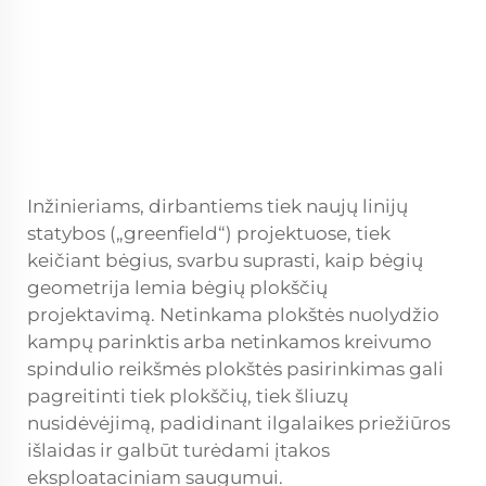
Inžinieriams, dirbantiems tiek naujų linijų
statybos („greenfield“) projektuose, tiek
keičiant bėgius, svarbu suprasti, kaip bėgių
geometrija lemia bėgių plokščių
projektavimą. Netinkama plokštės nuolydžio
kampų parinktis arba netinkamos kreivumo
spindulio reikšmės plokštės pasirinkimas gali
pagreitinti tiek plokščių, tiek šliuzų
nusidėvėjimą, padidinant ilgalaikes priežiūros
išlaidas ir galbūt turėdami įtakos
eksploataciniam saugumui.