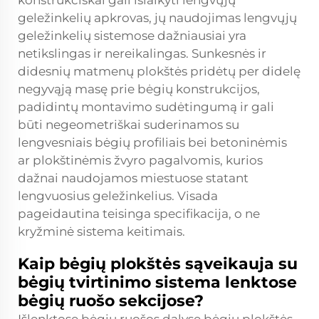
konstrukciškai gali išlaikyti lengvųjų
geležinkelių apkrovas, jų naudojimas lengvųjų
geležinkelių sistemose dažniausiai yra
netikslingas ir nereikalingas. Sunkesnės ir
didesnių matmenų plokštės pridėtų per didelę
negyvąją masę prie bėgių konstrukcijos,
padidintų montavimo sudėtingumą ir gali
būti negeometriškai suderinamos su
lengvesniais bėgių profiliais bei betoninėmis
ar plokštinėmis žvyro pagalvomis, kurios
dažnai naudojamos miestuose statant
lengvuosius geležinkelius. Visada
pageidautina teisinga specifikacija, o ne
kryžminė sistema keitimais.
Kaip bėgių plokštės sąveikauja su
bėgių tvirtinimo sistema lenktose
bėgių ruošo sekcijose?