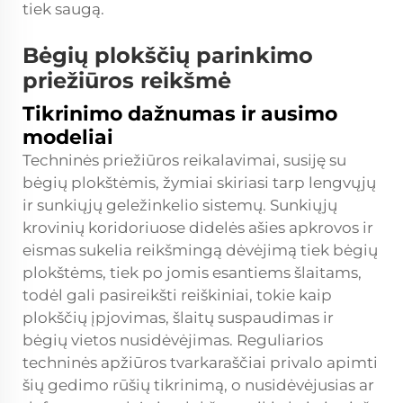
tiek saugą.
Bėgių plokščių parinkimo
priežiūros reikšmė
Tikrinimo dažnumas ir ausimo
modeliai
Techninės priežiūros reikalavimai, susiję su
bėgių plokštėmis, žymiai skiriasi tarp lengvųjų
ir sunkiųjų geležinkelio sistemų. Sunkiųjų
krovinių koridoriuose didelės ašies apkrovos ir
eismas sukelia reikšmingą dėvėjimą tiek bėgių
plokštėms, tiek po jomis esantiems šlaitams,
todėl gali pasireikšti reiškiniai, tokie kaip
plokščių įpjovimas, šlaitų suspaudimas ir
bėgių vietos nusidėvėjimas. Reguliarios
techninės apžiūros tvarkaraščiai privalo apimti
šių gedimo rūšių tikrinimą, o nusidėvėjusias ar