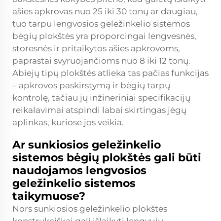
ašies apkrovas nuo 25 iki 30 tonų ar daugiau,
tuo tarpu lengvosios geležinkelio sistemos
bėgių plokštės yra proporcingai lengvesnės,
storesnės ir pritaikytos ašies apkrovoms,
paprastai svyruojančioms nuo 8 iki 12 tonų.
Abiejų tipų plokštės atlieka tas pačias funkcijas
– apkrovos paskirstymą ir bėgių tarpų
kontrolę, tačiau jų inžineriniai specifikacijų
reikalavimai atspindi labai skirtingas jėgų
aplinkas, kuriose jos veikia.
Ar sunkiosios geležinkelio
sistemos bėgių plokštės gali būti
naudojamos lengvosios
geležinkelio sistemos
taikymuose?
Nors sunkiosios geležinkelio plokštės