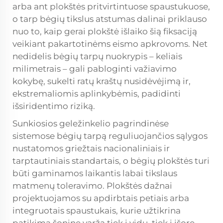
arba ant plokštės pritvirtintuose spaustukuose,
o tarp bėgių tikslus atstumas dalinai priklauso
nuo to, kaip gerai plokštė išlaiko šią fiksaciją
veikiant pakartotinėms eismo apkrovoms. Net
nedidelis bėgių tarpų nuokrypis – keliais
milimetrais – gali pabloginti važiavimo
kokybę, sukelti ratų kraštų nusidėvėjimą ir,
ekstremaliomis aplinkybėmis, padidinti
išsiridentimo riziką.
Sunkiosios geležinkelio pagrindinėse
sistemose bėgių tarpą reguliuojančios sąlygos
nustatomos griežtais nacionaliniais ir
tarptautiniais standartais, o bėgių plokštės turi
būti gaminamos laikantis labai tikslaus
matmenų toleravimo. Plokštės dažnai
projektuojamos su apdirbtais petiais arba
integruotais spaustukais, kurie užtikrina