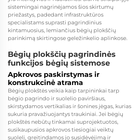
sistemingai nagrinėjamos šios skirtumų
priežastys, padedant infrastruktūros
specialistams suprasti pagrindinius
kintamuosius, lemiančius bėgių plokščių
parinkimą skirtingose geležinkelio aplinkose.
Bėgių plokščių pagrindinės
funkcijos bėgių sistemose
Apkrovos paskirstymas ir
konstrukcinė atrama
Bėgių plokštės veikia kaip tarpininkai tarp
bėgio pagrindo ir suolelio paviršiaus,
skirstydamos vertikalias ir šonines jėgas, kurias
sukuria pravažiuojantys traukiniai. Jei bėgių
plokštės nebūtų tinkamai suprojektuotos,
susikaupusios apkrovos tiesiogiai veiktų
suolelį, greitindamos jo susidėvėjimą ir