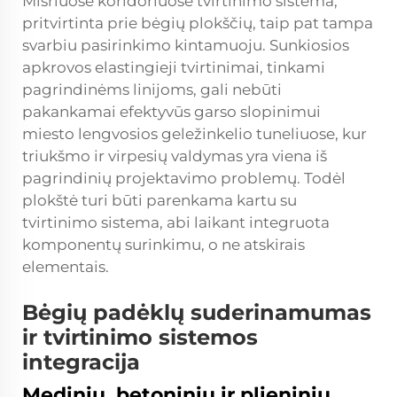
Mišriuose koridoriuose tvirtinimo sistema,
pritvirtinta prie bėgių plokščių, taip pat tampa
svarbiu pasirinkimo kintamuoju. Sunkiosios
apkrovos elastingieji tvirtinimai, tinkami
pagrindinėms linijoms, gali nebūti
pakankamai efektyvūs garso slopinimui
miesto lengvosios geležinkelio tuneliuose, kur
triukšmo ir virpesių valdymas yra viena iš
pagrindinių projektavimo problemų. Todėl
plokštė turi būti parenkama kartu su
tvirtinimo sistema, abi laikant integruota
komponentų surinkimu, o ne atskirais
elementais.
Bėgių padėklų suderinamumas
ir tvirtinimo sistemos
integracija
Medinių, betoninių ir plieninių