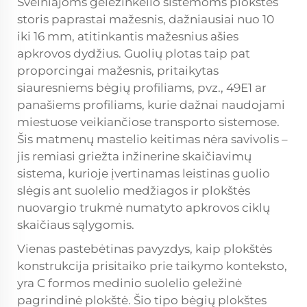
Švelniajoms geležinkelio sistemoms plokštės
storis paprastai mažesnis, dažniausiai nuo 10
iki 16 mm, atitinkantis mažesnius ašies
apkrovos dydžius. Guolių plotas taip pat
proporcingai mažesnis, pritaikytas
siauresniems bėgių profiliams, pvz., 49E1 ar
panašiems profiliams, kurie dažnai naudojami
miestuose veikiančiose transporto sistemose.
Šis matmenų mastelio keitimas nėra savivolis –
jis remiasi griežta inžinerine skaičiavimų
sistema, kurioje įvertinamas leistinas guolio
slėgis ant suolelio medžiagos ir plokštės
nuovargio trukmė numatyto apkrovos ciklų
skaičiaus sąlygomis.
Vienas pastebėtinas pavyzdys, kaip plokštės
konstrukcija prisitaiko prie taikymo konteksto,
yra C formos medinio suolelio geležinė
pagrindinė plokštė. Šio tipo
bėgių plokštes