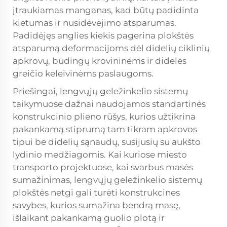
įtraukiamas manganas, kad būtų padidinta
kietumas ir nusidėvėjimo atsparumas.
Padidėjęs anglies kiekis pagerina plokštės
atsparumą deformacijoms dėl didelių ciklinių
apkrovų, būdingų krovininėms ir didelės
greičio keleivinėms paslaugoms.
Priešingai, lengvųjų geležinkelio sistemų
taikymuose dažnai naudojamos standartinės
konstrukcinio plieno rūšys, kurios užtikrina
pakankamą stiprumą tam tikram apkrovos
tipui be didelių sąnaudų, susijusių su aukšto
lydinio medžiagomis. Kai kuriose miesto
transporto projektuose, kai svarbus masės
sumažinimas, lengvųjų geležinkelio sistemų
plokštės netgi gali turėti konstrukcines
savybes, kurios sumažina bendrą masę,
išlaikant pakankamą guolio plotą ir