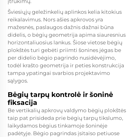
įtrūkimų.
Šviesiųjų geležinkelių aplinkos kelia kitokius
reikalavimus. Nors ašies apkrovos yra
mažesnės, paslaugos dažnis dažnai būna
didelis, o bėgių geometrija apima siauresnius
horizontaliuosius lankus. Šiose vietose bėgių
plokštės turi gebėti priimti šonines jėgas be
per didelio bėgio pagrindo nusidėvėjimo,
todėl krašto geometrija ir peties konstrukcija
tampa ypatingai svarbios projektavimo
sąlygos.
Bėgių tarpų kontrolė ir šoninė
fiksacija
Be vertikalių apkrovų valdymo bėgių plokštės
taip pat prisideda prie bėgių tarpų tikslumo,
laikydamos bėgius tinkamoje šoninėje
padėtyje. Bėgio pagrindas įsitaiso petiuose