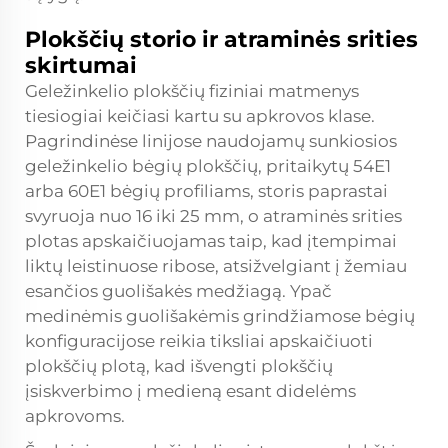
Plokščių storio ir atraminės srities
skirtumai
Geležinkelio plokščių fiziniai matmenys
tiesiogiai keičiasi kartu su apkrovos klase.
Pagrindinėse linijose naudojamų sunkiosios
geležinkelio bėgių plokščių, pritaikytų 54E1
arba 60E1 bėgių profiliams, storis paprastai
svyruoja nuo 16 iki 25 mm, o atraminės srities
plotas apskaičiuojamas taip, kad įtempimai
liktų leistinuose ribose, atsižvelgiant į žemiau
esančios guolišakės medžiagą. Ypač
medinėmis guolišakėmis grindžiamose bėgių
konfiguracijose reikia tiksliai apskaičiuoti
plokščių plotą, kad išvengti plokščių
įsiskverbimo į medieną esant didelėms
apkrovoms.