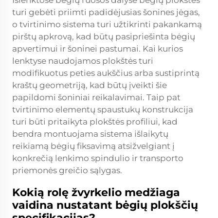
Išlenktose bėgių ruošos dalyse bėgių plokštės
turi gebėti priimti padidėjusias šonines jėgas,
o tvirtinimo sistema turi užtikrinti pakankamą
pirštų apkrovą, kad būtų pasipriešinta bėgių
apvertimui ir šoninei pastumai. Kai kurios
lenktyse naudojamos plokštės turi
modifikuotus peties aukščius arba sustiprintą
kraštų geometriją, kad būtų įveikti šie
papildomi šoniniai reikalavimai. Taip pat
tvirtinimo elementų spaustukų konstrukcija
turi būti pritaikyta plokštės profiliui, kad
bendra montuojama sistema išlaikytų
reikiamą bėgių fiksavimą atsižvelgiant į
konkrečią lenkimo spindulio ir transporto
priemonės greičio sąlygas.
Kokią rolę žvyrkelio medžiaga
vaidina nustatant bėgių plokščių
specifikacijas?