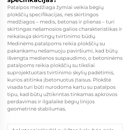
Patalpos medžiaga žymiai veikia bėgių
plokščių specifikacijas, nes skirtingos
medžiagos – medis, betonas ir plienas – turi
skirtingas nešamosios galios charakteristikas ir
reikalauja skirtingų tvirtinimo būdų.
Medinėms patalpoms reikia plokščių su
pakankamu nešamuoju paviršiumi, kad būtų
išvengta medienos suspaudimo, o betoninėms
patalpoms reikia plokščių su tiksliai
suprojektuotais tvirtinimo skylių padėtimis,
kurios atitinka įbetonuotus įtaisus. Plokštė
visada turi būti nurodoma kartu su patalpos
tipu, kad būtų užtikrintas tinkamas apkrovos
perdavimas ir ilgalaikė bėgių linijos
geometrinė stabilumas.