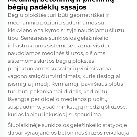
bėgių padėklų sąsajos
Bėgių plokštės turi būti geometriškai ir
mechaniniu požiūriu suderinamos su
kiekvienoje taikymo srityje naudojamų šliuzų
tipu. Senesnėse sunkiosios geležinkelio
infrastruktūros sistemose dažnai vis dar
naudojamos medinės šliuzos, o šioms
sistemoms skirtos bėgių plokštės
projektuojamos su sraigčių vinimis arba
vagono sraigčių tvirtinimais, kurie tiesiogiai
įsismigia į medį. Remiamoji paviršiaus plotis
turi būti pakankamai didelis, kad būtų
išvengta per didelio medienos pluoštų
suspaudimo, ypač minkštųjų medžių šliuzose,
kurios labiau linkusios į suspaudimą.
Šiuolaikinėje sunkiosios geležinkelio statyboje
dabar vyraujančios betoninės šliuzos reikalauja