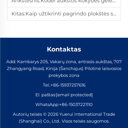
Ankstesnis:
Kodėl aukštos kokybės geležinkelio tvirtinimai yra būtini bėgių saugai ir efektyvumui?
Kitas:
Kaip užtikrinti pagrindo plokštės suderinamumą su tvirtinimo komponentais?
Kontaktas
Add: Kambarys 205, Vakarų zona, antrasis aukštas, 707
Zhangyang Road, Kinija (Šanchajus) Pilotinė laisvosios
prekybos zona
Tel.:
+86-15937257616
El. paštas:
[email protected]
WhatsApp:
+86-15037221110
Autorių teisės © 2026 Yuerui International Trade
(Shanghai) Co., Ltd.. Visos teisės saugomos.