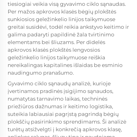
tiesiogiai veikia visą gyvavimo ciklo sąnaudas.
Per mažos apkrovos klasės bėgių plokštės
sunkiosios geležinkelio linijos taikymuose
greitai susidėvi, todėl reikia ankstyvo keitimo ir
galima padaryti papildinė žala tvirtinimo
elementams bei šliuzams. Per didelės
apkrovos klasės plokštės lengvosios
geležinkelio linijos taikymuose reiškia
nereikalingas kapitalines išlaidas be esminio
naudingumo pranašumo.
Gyvavimo ciklo sąnaudų analizė, kurioje
įvertinamos pradinės įsigijimo sąnaudos,
numatytas tarnavimo laikas, techninės
priežiūros dažnumas ir keitimo logistika,
suteikia labiausiai pagrįstą pagrindą bėgių
plokščių pasirinkimo sprendimams. Ši analizė
turėtų atsižvelgti į konkrečią apkrovos klasę,