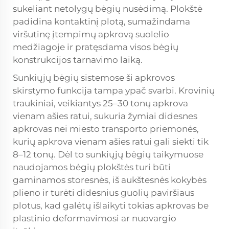
sukeliant netolygų bėgių nusėdimą. Plokštė
padidina kontaktinį plotą, sumažindama
viršutinę įtempimų apkrovą suolelio
medžiagoje ir pratęsdama visos bėgių
konstrukcijos tarnavimo laiką.
Sunkiųjų bėgių sistemose ši apkrovos
skirstymo funkcija tampa ypač svarbi. Krovinių
traukiniai, veikiantys 25–30 tonų apkrova
vienam ašies ratui, sukuria žymiai didesnes
apkrovas nei miesto transporto priemonės,
kurių apkrova vienam ašies ratui gali siekti tik
8–12 tonų. Dėl to sunkiųjų bėgių taikymuose
naudojamos bėgių plokštės turi būti
gaminamos storesnės, iš aukštesnės kokybės
plieno ir turėti didesnius guolių paviršiaus
plotus, kad galėtų išlaikyti tokias apkrovas be
plastinio deformavimosi ar nuovargio