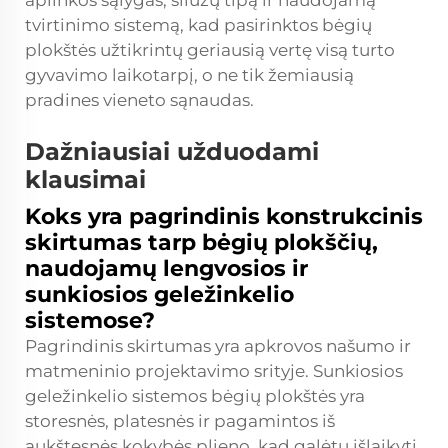
aplinkos sąlygas, šliuzų tipą ir naudojamą
tvirtinimo sistemą, kad pasirinktos bėgių
plokštės užtikrintų geriausią vertę visą turto
gyvavimo laikotarpį, o ne tik žemiausią
pradines vieneto sąnaudas.
Dažniausiai užduodami
klausimai
Koks yra pagrindinis konstrukcinis
skirtumas tarp bėgių plokščių,
naudojamų lengvosios ir
sunkiosios geležinkelio
sistemose?
Pagrindinis skirtumas yra apkrovos našumo ir
matmeninio projektavimo srityje. Sunkiosios
geležinkelio sistemos bėgių plokštės yra
storesnės, platesnės ir pagamintos iš
aukštesnės kokybės plieno, kad galėtų išlaikyti