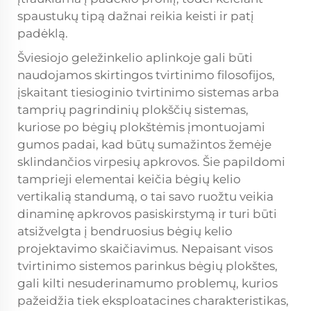
spaustukų tipą dažnai reikia keisti ir patį
padėklą.
Šviesiojo geležinkelio aplinkoje gali būti
naudojamos skirtingos tvirtinimo filosofijos,
įskaitant tiesioginio tvirtinimo sistemas arba
tamprių pagrindinių plokščių sistemas,
kuriose po bėgių plokštėmis įmontuojami
gumos padai, kad būtų sumažintos žemėje
sklindančios virpesių apkrovos. Šie papildomi
tamprieji elementai keičia bėgių kelio
vertikalią standumą, o tai savo ruožtu veikia
dinaminę apkrovos pasiskirstymą ir turi būti
atsižvelgta į bendruosius bėgių kelio
projektavimo skaičiavimus. Nepaisant visos
tvirtinimo sistemos parinkus bėgių plokštes,
gali kilti nesuderinamumo problemų, kurios
pažeidžia tiek eksploatacines charakteristikas,