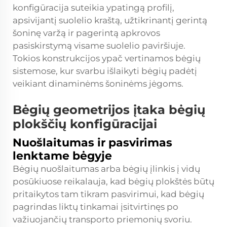
konfigūracija suteikia ypatingą profilį,
apsivijantį suolelio kraštą, užtikrinantį gerintą
šoninę varžą ir pagerintą apkrovos
pasiskirstymą visame suolelio paviršiuje.
Tokios konstrukcijos ypač vertinamos bėgių
sistemose, kur svarbu išlaikyti bėgių padėtį
veikiant dinaminėms šoninėms jėgoms.
Bėgių geometrijos įtaka bėgių
plokščių konfigūracijai
Nuošlaitumas ir pasvirimas
lenktame bėgyje
Bėgių nuošlaitumas arba bėgių įlinkis į vidų
posūkiuose reikalauja, kad bėgių plokštės būtų
pritaikytos tam tikram pasvirimui, kad bėgių
pagrindas liktų tinkamai įsitvirtinęs po
važiuojančių transporto priemonių svoriu.