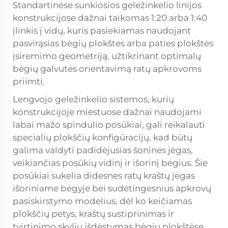
Standartinėse sunkiosios geležinkelio linijos
konstrukcijose dažnai taikomas 1:20 arba 1:40
įlinkis į vidų, kuris pasiekiamas naudojant
pasvirąsias bėgių plokštes arba paties plokštės
įsiremimo geometriją, užtikrinant optimalų
bėgių galvutės orientavimą ratų apkrovoms
priimti.
Lengvojo geležinkelio sistemos, kurių
konstrukcijoje miestuose dažnai naudojami
labai mažo spindulio posūkiai, gali reikalauti
specialių plokščių konfigūracijų, kad būtų
galima valdyti padidėjusias šonines jėgas,
veikiančias posūkių vidinį ir išorinį bėgius. Šie
posūkiai sukelia didesnes ratų kraštų jėgas
išoriniame bėgyje bei sudėtingesnius apkrovų
pasiskirstymo modelius, dėl ko keičiamas
plokščių petys, kraštų sustiprinimas ir
tvirtinimo skylių išdėstymas bėgių plokštėse,