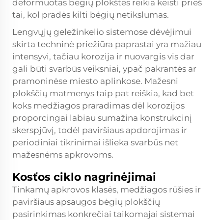
deformuotas bėgių plokštes reikia keisti prieš
tai, kol pradės kilti bėgių netikslumas.
Lengvųjų geležinkelio sistemose dėvėjimui
skirta techninė priežiūra paprastai yra mažiau
intensyvi, tačiau korozija ir nuovargis vis dar
gali būti svarbūs veiksniai, ypač pakrantės ar
pramoninėse miesto aplinkose. Mažesni
plokščių matmenys taip pat reiškia, kad bet
koks medžiagos praradimas dėl korozijos
proporcingai labiau sumažina konstrukcinį
skerspjūvį, todėl paviršiaus apdorojimas ir
periodiniai tikrinimai išlieka svarbūs net
mažesnėms apkrovoms.
Kosťos ciklo nagrinėjimai
Tinkamų apkrovos klasės, medžiagos rūšies ir
paviršiaus apsaugos bėgių plokščių
pasirinkimas konkrečiai taikomajai sistemai