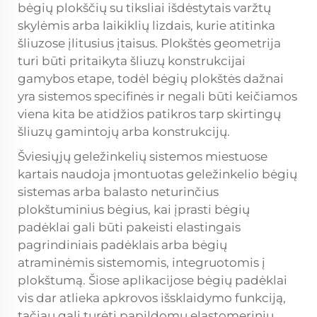
bėgių plokščių su tiksliai išdėstytais varžtų
skylėmis arba laikiklių lizdais, kurie atitinka
šliuzose įlitusius įtaisus. Plokštės geometrija
turi būti pritaikyta šliuzų konstrukcijai
gamybos etape, todėl bėgių plokštės dažnai
yra sistemos specifinės ir negali būti keičiamos
viena kita be atidžios patikros tarp skirtingų
šliuzų gamintojų arba konstrukcijų.
Šviesiųjų geležinkelių sistemos miestuose
kartais naudoja įmontuotas geležinkelio bėgių
sistemas arba balasto neturinčius
plokštuminius bėgius, kai įprasti bėgių
padėklai gali būti pakeisti elastingais
pagrindiniais padėklais arba bėgių
atraminėmis sistemomis, integruotomis į
plokštumą. Šiose aplikacijose bėgių padėklai
vis dar atlieka apkrovos išsklaidymo funkciją,
tačiau gali turėti papildomų elastomerinių