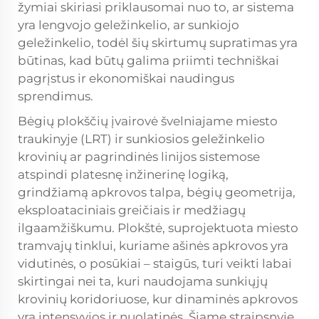
žymiai skiriasi priklausomai nuo to, ar sistema
yra lengvojo geležinkelio, ar sunkiojo
geležinkelio, todėl šių skirtumų supratimas yra
būtinas, kad būtų galima priimti techniškai
pagrįstus ir ekonomiškai naudingus
sprendimus.
Bėgių plokščių įvairovė švelniajame miesto
traukinyje (LRT) ir sunkiosios geležinkelio
krovinių ar pagrindinės linijos sistemose
atspindi platesnę inžinerinę logiką,
grindžiamą apkrovos talpa, bėgių geometrija,
eksploataciniais greičiais ir medžiagų
ilgaamžiškumu. Plokštė, suprojektuota miesto
tramvajų tinklui, kuriame ašinės apkrovos yra
vidutinės, o posūkiai – staigūs, turi veikti labai
skirtingai nei ta, kuri naudojama sunkiųjų
krovinių koridoriuose, kur dinaminės apkrovos
yra intensyvios ir nuolatinės. Šiame straipsnyje