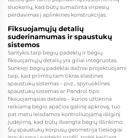
sluoksnių, kad būtų sumažinta virpesių
perdavimas į aplinkines konstrukcijas.
Fiksuojamųjų detalių
suderinamumas ir spaustukų
sistemos
Santykis tarp bėgių padėklų ir bėgių
fiksuojamųjų detalių yra giliai integruotas.
Sunkieji bėgių padėklai dažnai projektuojami
taip, kad priimtų tam tikras elastines
spaustukų sistemas – pvz., spyruoklines
spaustukų sistemas ar Pandrol tipo
fiksuojamąsias detales – kurios užtikrina
reikiamą bėgio apačios galinę apkrovą, tuo
pat metu leisdamos kontroliuojamą išilginį
judėjimą, kad būtų išvengta bėgių išlinkimo.
Šių spaustukų korpusų geometrija tiesiogiai
įtraukiama į padėklo profilį, todėl keičiant