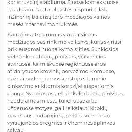
konstrukcinį stabilumą. Šiuose kontekstuose
naudojamos rato plokštės atspindi tikslų
inžinerinį balansą tarp medžiagos kainos,
masės ir tarnavimo trukmės.
Korozijos atsparumas yra dar vienas
medžiagos pasirinkimo veiksnys, kuris skiriasi
priklausomai nuo taikymo srities. Sunkiosios
geležinkelio bėgių plokštės, veikiančios
atviruose, kaimiškuose regionuose arba
atidarytuose krovinių pervežimo kiemuose,
dažnai padengiamos karštujo šiluminio
cinkavimo ar kitomis korozijai atspariomis
danga. Švelniosios geležinkelio bėgių plokštės,
naudojamos miesto tuneliuose arba
uždaruose stotyse, gali reikalauti kitokių
paviršiaus apdorojimų, priklausomai nuo
vyraujančios drėgmės ir cheminės aplinkos
sąlygų.