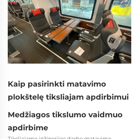
Kaip pasirinkti matavimo
plokštelę tiksliajam apdirbimui
Medžiagos tikslumo vaidmuo
apdirbime
Tiksliajame inžinerijos darbe matavimo