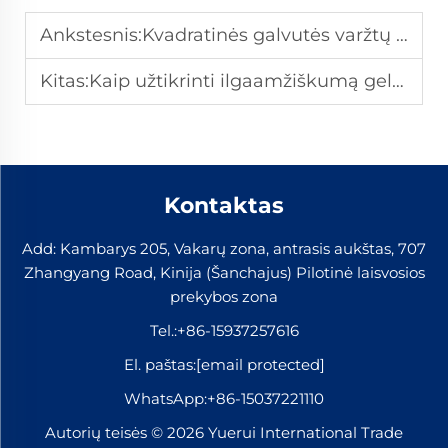
Ankstesnis:
Kvadratinės galvutės varžtų privalumai naudojant konstrukcijose
Kitas:
Kaip užtikrinti ilgaamžiškumą geležinkelių izoliaciniuose sujungimuose?
Kontaktas
Add: Kambarys 205, Vakarų zona, antrasis aukštas, 707
Zhangyang Road, Kinija (Šanchajus) Pilotinė laisvosios
prekybos zona
Tel.:
+86-15937257616
El. paštas:
[email protected]
WhatsApp:
+86-15037221110
Autorių teisės © 2026 Yuerui International Trade