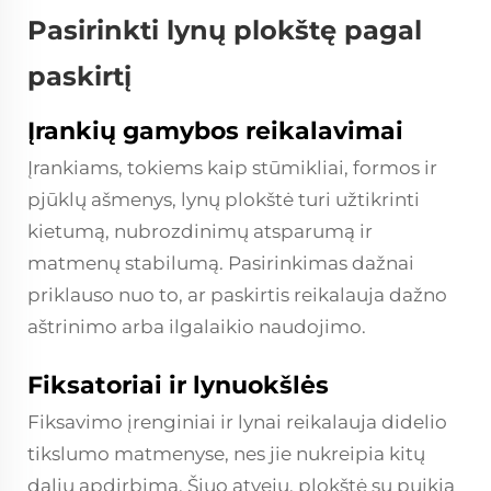
Pasirinkti lynų plokštę pagal
paskirtį
Įrankių gamybos reikalavimai
Įrankiams, tokiems kaip stūmikliai, formos ir
pjūklų ašmenys, lynų plokštė turi užtikrinti
kietumą, nubrozdinimų atsparumą ir
matmenų stabilumą. Pasirinkimas dažnai
priklauso nuo to, ar paskirtis reikalauja dažno
aštrinimo arba ilgalaikio naudojimo.
Fiksatoriai ir lynuokšlės
Fiksavimo įrenginiai ir lynai reikalauja didelio
tikslumo matmenyse, nes jie nukreipia kitų
dalių apdirbimą. Šiuo atveju, plokštė su puikia