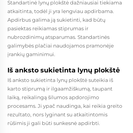
Standartinė lynų plokštė dažniausiai tiekiama
atkaitinta, todėl ji yra lengviau apdirbama.
Apdirbus galima ją sukietinti, kad būtų
pasiektas reikiamas stiprumas ir
nubrozdinimų atsparumas. Standartinės
galimybės plačiai naudojamos pramonėje
įrankių gaminimui.
Iš anksto sukietinta lynų plokštė
Iš anksto sukietinta lynų plokštė suteikia iš
karto stiprumą ir ilgaamžiškumą, taupant
laiką, reikalingą šilumos apdorojimo
procesams. Ji ypač naudinga, kai reikia greito
rezultato, nors lyginant su atkaitintomis
rūšimis ji gali būti sunkesnė apdirbti.