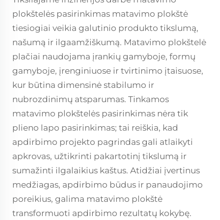
plokštelės pasirinkimas
matavimo plokštė
tiesiogiai veikia galutinio produkto tikslumą,
našumą ir ilgaamžiškumą. Matavimo plokštelė
plačiai naudojama įrankių gamyboje, formų
gamyboje, įrenginiuose ir tvirtinimo įtaisuose,
kur būtina dimensinė stabilumo ir
nubrozdinimų atsparumas. Tinkamos
matavimo plokštelės pasirinkimas nėra tik
plieno lapo pasirinkimas; tai reiškia, kad
apdirbimo projekto pagrindas gali atlaikyti
apkrovas, užtikrinti pakartotinį tikslumą ir
sumažinti ilgalaikius kaštus. Atidžiai įvertinus
medžiagas, apdirbimo būdus ir panaudojimo
poreikius, galima
matavimo plokštė
transformuoti apdirbimo rezultatų kokybę.