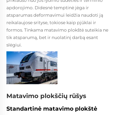
priklauso nuo jos lydinio sudėties ir terminio
apdorojimo. Didesnė temptinė jėga ir
atsparumas deformavimui leidžia naudoti ją
reikalaujose srityse, tokiose kaip pjūklai ir
formos. Tinkama matavimo plokštė suteikia ne
tik atsparumą, bet ir nuolatinį darbą esant
slėgiui.
Matavimo plokščių rūšys
Standartinė matavimo plokštė