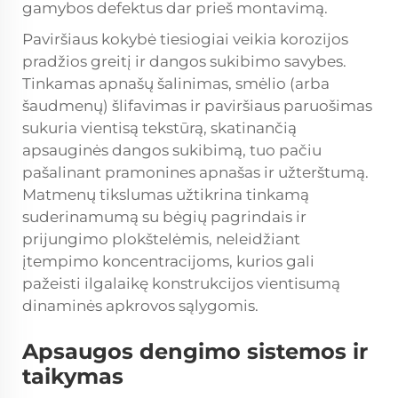
gamybos defektus dar prieš montavimą.
Paviršiaus kokybė tiesiogiai veikia korozijos
pradžios greitį ir dangos sukibimo savybes.
Tinkamas apnašų šalinimas, smėlio (arba
šaudmenų) šlifavimas ir paviršiaus paruošimas
sukuria vientisą tekstūrą, skatinančią
apsauginės dangos sukibimą, tuo pačiu
pašalinant pramonines apnašas ir užterštumą.
Matmenų tikslumas užtikrina tinkamą
suderinamumą su bėgių pagrindais ir
prijungimo plokštelėmis, neleidžiant
įtempimo koncentracijoms, kurios gali
pažeisti ilgalaikę konstrukcijos vientisumą
dinaminės apkrovos sąlygomis.
Apsaugos dengimo sistemos ir
taikymas