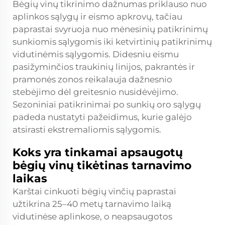
Bėgių vinų tikrinimo dažnumas priklauso nuo
aplinkos sąlygų ir eismo apkrovų, tačiau
paprastai svyruoja nuo mėnesinių patikrinimų
sunkiomis sąlygomis iki ketvirtinių patikrinimų
vidutinėmis sąlygomis. Didesniu eismu
pasižyminčios traukinių linijos, pakrantės ir
pramonės zonos reikalauja dažnesnio
stebėjimo dėl greitesnio nusidėvėjimo.
Sezoniniai patikrinimai po sunkių oro sąlygų
padeda nustatyti pažeidimus, kurie galėjo
atsirasti ekstremaliomis sąlygomis.
Koks yra tinkamai apsaugotų
bėgių vinų tikėtinas tarnavimo
laikas
Karštai cinkuoti bėgių vinčių paprastai
užtikrina 25–40 metų tarnavimo laiką
vidutinėse aplinkose, o neapsaugotos