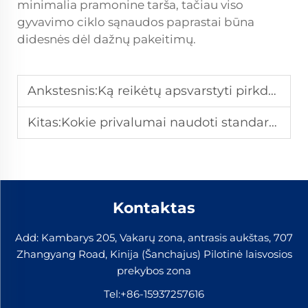
minimalia pramonine tarša, tačiau viso
gyvavimo ciklo sąnaudos paprastai būna
didesnės dėl dažnų pakeitimų.
Ankstesnis:
Ką reikėtų apsvarstyti pirkdami geležinkelio vinis statybai didmeninėmis partijomis
Kitas:
Kokie privalumai naudoti standartizuotas pagrindo plokštes dideliuose projektuose?
Kontaktas
Add: Kambarys 205, Vakarų zona, antrasis aukštas, 707
Zhangyang Road, Kinija (Šanchajus) Pilotinė laisvosios
prekybos zona
Tel:
+86-15937257616