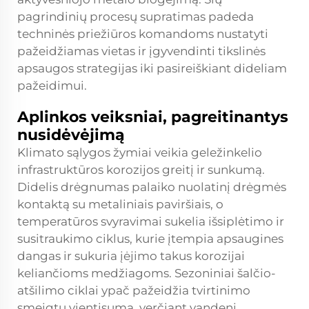
pagrindinių procesų supratimas padeda
techninės priežiūros komandoms nustatyti
pažeidžiamas vietas ir įgyvendinti tikslinės
apsaugos strategijas iki pasireiškiant dideliam
pažeidimui.
Aplinkos veiksniai, pagreitinantys
nusidėvėjimą
Klimato sąlygos žymiai veikia geležinkelio
infrastruktūros korozijos greitį ir sunkumą.
Didelis drėgnumas palaiko nuolatinį drėgmės
kontaktą su metaliniais paviršiais, o
temperatūros svyravimai sukelia išsiplėtimo ir
susitraukimo ciklus, kurie įtempia apsaugines
dangas ir sukuria įėjimo takus korozijai
keliančioms medžiagoms. Sezoniniai šalčio-
atšilimo ciklai ypač pažeidžia tvirtinimo
smeigtų vientisumą, verčiant vandenį