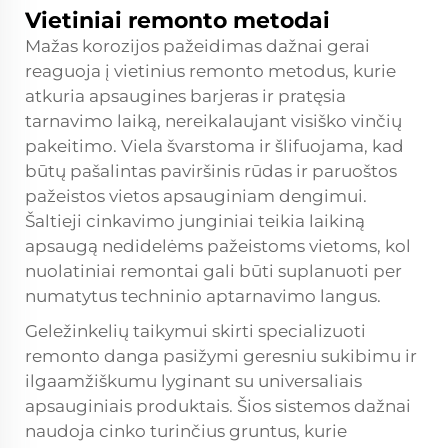
Vietiniai remonto metodai
Mažas korozijos pažeidimas dažnai gerai
reaguoja į vietinius remonto metodus, kurie
atkuria apsaugines barjeras ir pratęsia
tarnavimo laiką, nereikalaujant visiško vinčių
pakeitimo. Viela švarstoma ir šlifuojama, kad
būtų pašalintas paviršinis rūdas ir paruoštos
pažeistos vietos apsauginiam dengimui.
Šaltieji cinkavimo junginiai teikia laikiną
apsaugą nedidelėms pažeistoms vietoms, kol
nuolatiniai remontai gali būti suplanuoti per
numatytus techninio aptarnavimo langus.
Geležinkelių taikymui skirti specializuoti
remonto danga pasižymi geresniu sukibimu ir
ilgaamžiškumu lyginant su universaliais
apsauginiais produktais. Šios sistemos dažnai
naudoja cinko turinčius gruntus, kurie