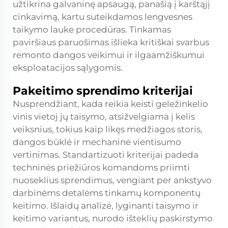
užtikrina galvaninę apsaugą, panašią į karštąjį
cinkavimą, kartu suteikdamos lengvesnes
taikymo lauke procedūras. Tinkamas
paviršiaus paruošimas išlieka kritiškai svarbus
remonto dangos veikimui ir ilgaamžiškumui
eksploatacijos sąlygomis.
Pakeitimo sprendimo kriterijai
Nusprendžiant, kada reikia keisti geležinkelio
vinis vietoj jų taisymo, atsižvelgiama į kelis
veiksnius, tokius kaip likęs medžiagos storis,
dangos būklė ir mechaninė vientisumo
vertinimas. Standartizuoti kriterijai padeda
techninės priežiūros komandoms priimti
nuoseklius sprendimus, vengiant per ankstyvo
darbinėms detalėms tinkamų komponentų
keitimo. Išlaidų analizė, lyginanti taisymo ir
keitimo variantus, nurodo išteklių paskirstymo