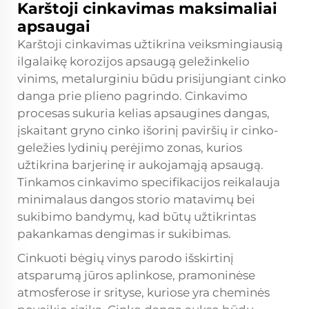
Karštoji cinkavimas maksimaliai
apsaugai
Karštoji cinkavimas užtikrina veiksmingiausią
ilgalaikę korozijos apsaugą geležinkelio
vinims, metalurginiu būdu prisijungiant cinko
danga prie plieno pagrindo. Cinkavimo
procesas sukuria kelias apsaugines dangas,
įskaitant gryno cinko išorinį paviršių ir cinko-
geležies lydinių perėjimo zonas, kurios
užtikrina barjerinę ir aukojamąją apsaugą.
Tinkamos cinkavimo specifikacijos reikalauja
minimalaus dangos storio matavimų bei
sukibimo bandymų, kad būtų užtikrintas
pakankamas dengimas ir sukibimas.
Cinkuoti bėgių vinys parodo išskirtinį
atsparumą jūros aplinkose, pramoninėse
atmosferose ir srityse, kuriose yra cheminės