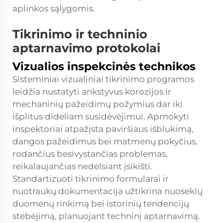
aplinkos sąlygomis.
Tikrinimo ir techninio
aptarnavimo protokolai
Vizualios inspekcinės technikos
Sisteminiai vizualiniai tikrinimo programos
leidžia nustatyti ankstyvus korozijos ir
mechaninių pažeidimų požymius dar iki
išplitus dideliam susidėvėjimui. Apmokyti
inspektoriai atpažįsta paviršiaus išblukimą,
dangos pažeidimus bei matmenų pokyčius,
rodančius besivystančias problemas,
reikalaujančias nedelsiant įsikišti.
Standartizuoti tikrinimo formularai ir
nuotraukų dokumentacija užtikrina nuoseklų
duomenų rinkimą bei istorinių tendencijų
stebėjimą, planuojant techninį aptarnavimą.