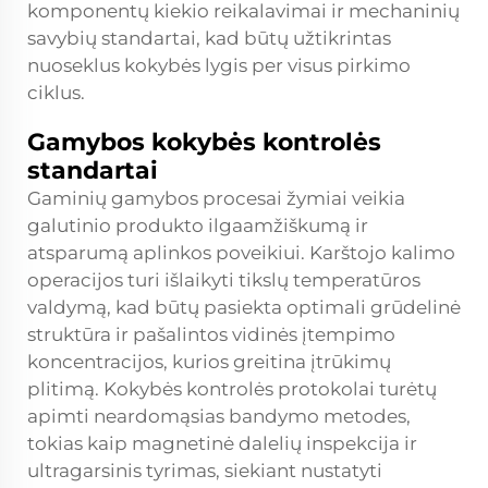
komponentų kiekio reikalavimai ir mechaninių
savybių standartai, kad būtų užtikrintas
nuoseklus kokybės lygis per visus pirkimo
ciklus.
Gamybos kokybės kontrolės
standartai
Gaminių gamybos procesai žymiai veikia
galutinio produkto ilgaamžiškumą ir
atsparumą aplinkos poveikiui. Karštojo kalimo
operacijos turi išlaikyti tikslų temperatūros
valdymą, kad būtų pasiekta optimali grūdelinė
struktūra ir pašalintos vidinės įtempimo
koncentracijos, kurios greitina įtrūkimų
plitimą. Kokybės kontrolės protokolai turėtų
apimti neardomąsias bandymo metodes,
tokias kaip magnetinė dalelių inspekcija ir
ultragarsinis tyrimas, siekiant nustatyti