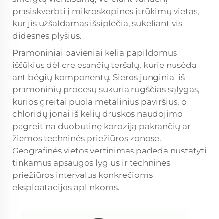
prasiskverbti į mikroskopines įtrūkimų vietas,
kur jis užšaldamas išsiplėčia, sukeliant vis
didesnes plyšius.
Pramoniniai pavieniai kelia papildomus
iššūkius dėl ore esančių teršalų, kurie nusėda
ant bėgių komponentų. Sieros junginiai iš
pramoninių procesų sukuria rūgščias sąlygas,
kurios greitai puola metalinius paviršius, o
chloridų jonai iš kelių druskos naudojimo
pagreitina duobutinę koroziją pakrančių ar
žiemos techninės priežiūros zonose.
Geografinės vietos vertinimas padeda nustatyti
tinkamus apsaugos lygius ir techninės
priežiūros intervalus konkrečioms
eksploatacijos aplinkoms.