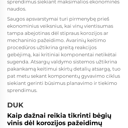
sprendimus siekiant maksimalios ekonominės
naudos.
Saugos apsvarstymai turi pirmenybę prieš
ekonominius veiksnius, kai vinų vientisumas
tampa abejotinas dėl stipraus korozijos ar
mechaninio pažeidimo. Avarinių keitimo
procedūros užtikrina greitą reakcijos
gebėjimą, kai kritiniai komponentai netikėtai
sugenda. Atsargų valdymo sistemos užtikrina
pakankamą keitimui skirtų detalių atsargą, tuo
pat metu sekant komponentų gyvavimo ciklus
siekiant gerinti būsimus planavimo ir tiekimo
sprendimus.
DUK
Kaip dažnai reikia tikrinti bėgių
vinis dėl korozijos pažeidimų