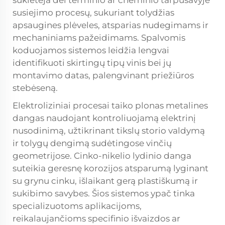
sukietėja dėl terminio ar cheminio tarpusavyje
susiejimo procesų, sukuriant tolydžias
apsaugines plėveles, atsparias nudegimams ir
mechaniniams pažeidimams. Spalvomis
koduojamos sistemos leidžia lengvai
identifikuoti skirtingų tipų vinis bei jų
montavimo datas, palengvinant priežiūros
stebėseną.
Elektroliziniai procesai taiko plonas metalines
dangas naudojant kontroliuojamą elektrinį
nusodinimą, užtikrinant tikslų storio valdymą
ir tolygų dengimą sudėtingose vinčių
geometrijose. Cinko-nikelio lydinio danga
suteikia geresnę korozijos atsparumą lyginant
su grynu cinku, išlaikant gerą plastiškumą ir
sukibimo savybes. Šios sistemos ypač tinka
specializuotoms aplikacijoms,
reikalaujančioms specifinio išvaizdos ar