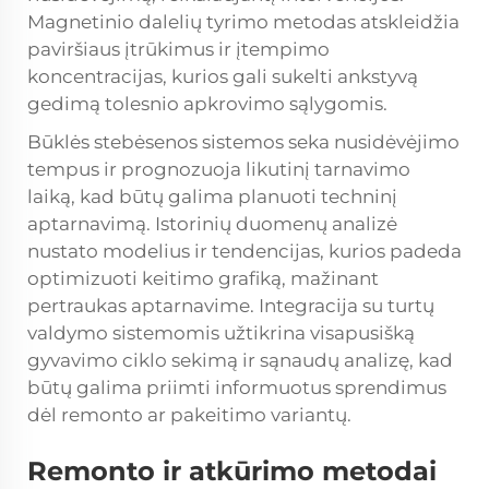
Magnetinio dalelių tyrimo metodas atskleidžia
paviršiaus įtrūkimus ir įtempimo
koncentracijas, kurios gali sukelti ankstyvą
gedimą tolesnio apkrovimo sąlygomis.
Būklės stebėsenos sistemos seka nusidėvėjimo
tempus ir prognozuoja likutinį tarnavimo
laiką, kad būtų galima planuoti techninį
aptarnavimą. Istorinių duomenų analizė
nustato modelius ir tendencijas, kurios padeda
optimizuoti keitimo grafiką, mažinant
pertraukas aptarnavime. Integracija su turtų
valdymo sistemomis užtikrina visapusišką
gyvavimo ciklo sekimą ir sąnaudų analizę, kad
būtų galima priimti informuotus sprendimus
dėl remonto ar pakeitimo variantų.
Remonto ir atkūrimo metodai