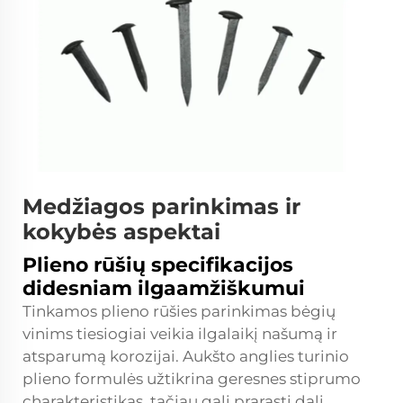
Medžiagos parinkimas ir
kokybės aspektai
Plieno rūšių specifikacijos
didesniam ilgaamžiškumui
Tinkamos plieno rūšies parinkimas
bėgių
vinims
tiesiogiai veikia ilgalaikį našumą ir
atsparumą korozijai. Aukšto anglies turinio
plieno formulės užtikrina geresnes stiprumo
charakteristikas, tačiau gali prarasti dalį