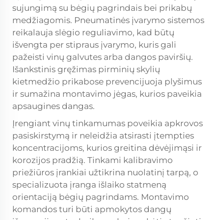
sujungimą su bėgių pagrindais bei prikabų
medžiagomis. Pneumatinės įvarymo sistemos
reikalauja slėgio reguliavimo, kad būtų
išvengta per stipraus įvarymo, kuris gali
pažeisti vinų galvutes arba dangos paviršių.
Išankstinis gręžimas pirminių skylių
kietmedžio prikabose prevencijuoja plyšimus
ir sumažina montavimo jėgas, kurios paveikia
apsaugines dangas.
Įrengiant vinų tinkamumas poveikia apkrovos
pasiskirstymą ir neleidžia atsirasti įtempties
koncentracijoms, kurios greitina dėvėjimąsi ir
korozijos pradžią. Tinkami kalibravimo
priežiūros įrankiai užtikrina nuolatinį tarpą, o
specializuota įranga išlaiko statmeną
orientaciją bėgių pagrindams. Montavimo
komandos turi būti apmokytos dangų