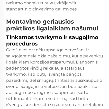
našumo charakteristikų, viršijančių
standartinio cinkavimo galimybes.
Montavimo geriausios
praktikos ilgalaikiam našumui
Tinkamos tvarkymo ir saugojimo
procedūros
Geležinkelio vinčių apsauga pervežant ir
saugojant neleidžia pažeidimų, kurie pakenktų
ilgalaikiam korozijos atsparumui. Dangomis
padengtos vinčių reikalauja atsargaus
tvarkymo, kad būtų išvengta dangos
pažeidimų dėl smūgių, trinties ar susikaupusio
svorio. Saugojimo vietose turi būti užtikrinta
apsauga nuo drėgmės kaupimosi, kartu
užtikrinant tinkamą vėdinimą, kad būtų
išvengta kondensato susidarymo ant metalinių