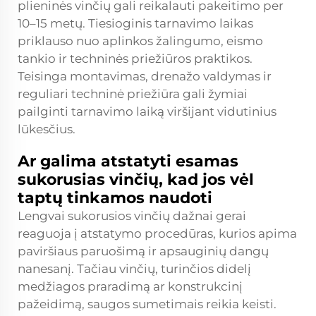
plieninės vinčių gali reikalauti pakeitimo per
10–15 metų. Tiesioginis tarnavimo laikas
priklauso nuo aplinkos žalingumo, eismo
tankio ir techninės priežiūros praktikos.
Teisinga montavimas, drenažo valdymas ir
reguliari techninė priežiūra gali žymiai
pailginti tarnavimo laiką viršijant vidutinius
lūkesčius.
Ar galima atstatyti esamas
sukorusias vinčių, kad jos vėl
taptų tinkamos naudoti
Lengvai sukorusios vinčių dažnai gerai
reaguoja į atstatymo procedūras, kurios apima
paviršiaus paruošimą ir apsauginių dangų
nanesanį. Tačiau vinčių, turinčios didelį
medžiagos praradimą ar konstrukcinį
pažeidimą, saugos sumetimais reikia keisti.