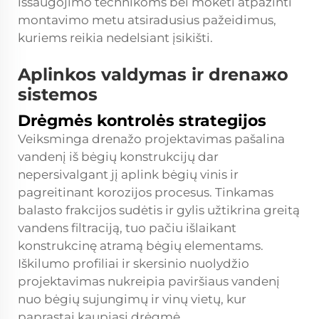
išsaugojimo technikoms bei mokėti atpažinti
montavimo metu atsiradusius pažeidimus,
kuriems reikia nedelsiant įsikišti.
Aplinkos valdymas ir drenажo
sistemos
Drėgmės kontrolės strategijos
Veiksminga drenažo projektavimas pašalina
vandenį iš bėgių konstrukcijų dar
nepersivalgant jį aplink bėgių vinis ir
pagreitinant korozijos procesus. Tinkamas
balasto frakcijos sudėtis ir gylis užtikrina greitą
vandens filtraciją, tuo pačiu išlaikant
konstrukcinę atramą bėgių elementams.
Iškilumo profiliai ir skersinio nuolydžio
projektavimas nukreipia paviršiaus vandenį
nuo bėgių sujungimų ir vinų vietų, kur
paprastai kaupiasi drėgmė.