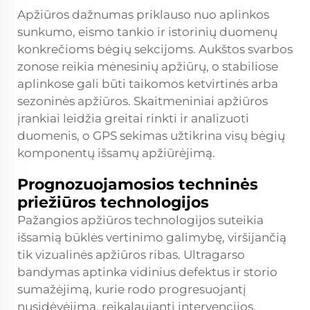
Apžiūros dažnumas priklauso nuo aplinkos
sunkumo, eismo tankio ir istorinių duomenų
konkrečioms bėgių sekcijoms. Aukštos svarbos
zonose reikia mėnesinių apžiūrų, o stabiliose
aplinkose gali būti taikomos ketvirtinės arba
sezoninės apžiūros. Skaitmeniniai apžiūros
įrankiai leidžia greitai rinkti ir analizuoti
duomenis, o GPS sekimas užtikrina visų bėgių
komponentų išsamų apžiūrėjimą.
Prognozuojamosios techninės
priežiūros technologijos
Pažangios apžiūros technologijos suteikia
išsamią būklės vertinimo galimybę, viršijančią
tik vizualinės apžiūros ribas. Ultragarso
bandymas aptinka vidinius defektus ir storio
sumažėjimą, kurie rodo progresuojantį
nusidėvėjimą, reikalaujantį intervencijos.