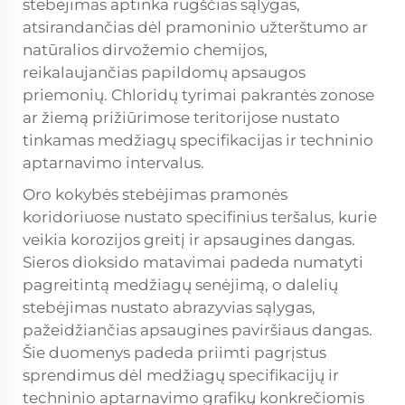
stebėjimas aptinka rūgščias sąlygas,
atsirandančias dėl pramoninio užterštumo ar
natūralios dirvožemio chemijos,
reikalaujančias papildomų apsaugos
priemonių. Chloridų tyrimai pakrantės zonose
ar žiemą prižiūrimose teritorijose nustato
tinkamas medžiagų specifikacijas ir techninio
aptarnavimo intervalus.
Oro kokybės stebėjimas pramonės
koridoriuose nustato specifinius teršalus, kurie
veikia korozijos greitį ir apsaugines dangas.
Sieros dioksido matavimai padeda numatyti
pagreitintą medžiagų senėjimą, o dalelių
stebėjimas nustato abrazyvias sąlygas,
pažeidžiančias apsaugines paviršiaus dangas.
Šie duomenys padeda priimti pagrįstus
sprendimus dėl medžiagų specifikacijų ir
techninio aptarnavimo grafikų konkrečiomis