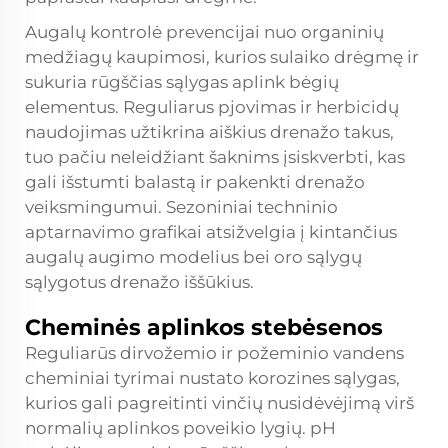
Augalų kontrolė prevencijai nuo organinių
medžiagų kaupimosi, kurios sulaiko drėgmę ir
sukuria rūgščias sąlygas aplink bėgių
elementus. Reguliarus pjovimas ir herbicidų
naudojimas užtikrina aiškius drenažo takus,
tuo pačiu neleidžiant šaknims įsiskverbti, kas
gali išstumti balastą ir pakenkti drenažo
veiksmingumui. Sezoniniai techninio
aptarnavimo grafikai atsižvelgia į kintančius
augalų augimo modelius bei oro sąlygų
sąlygotus drenažo iššūkius.
Cheminės aplinkos stebėsenos
Reguliarūs dirvožemio ir požeminio vandens
cheminiai tyrimai nustato korozines sąlygas,
kurios gali pagreitinti vinčių nusidėvėjimą virš
normalių aplinkos poveikio lygių. pH