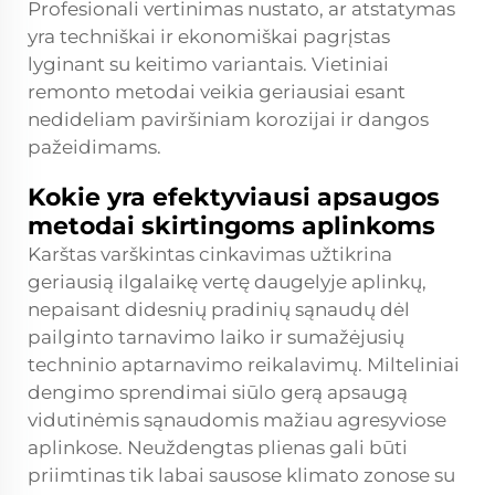
Profesionali vertinimas nustato, ar atstatymas
yra techniškai ir ekonomiškai pagrįstas
lyginant su keitimo variantais. Vietiniai
remonto metodai veikia geriausiai esant
nedideliam paviršiniam korozijai ir dangos
pažeidimams.
Kokie yra efektyviausi apsaugos
metodai skirtingoms aplinkoms
Karštas varškintas cinkavimas užtikrina
geriausią ilgalaikę vertę daugelyje aplinkų,
nepaisant didesnių pradinių sąnaudų dėl
pailginto tarnavimo laiko ir sumažėjusių
techninio aptarnavimo reikalavimų. Milteliniai
dengimo sprendimai siūlo gerą apsaugą
vidutinėmis sąnaudomis mažiau agresyviose
aplinkose. Neuždengtas plienas gali būti
priimtinas tik labai sausose klimato zonose su