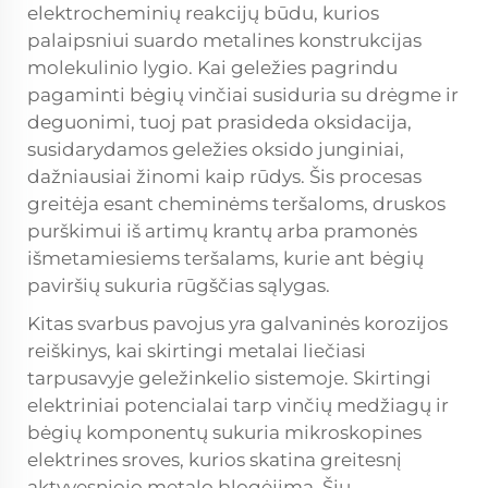
elektrocheminių reakcijų būdu, kurios
palaipsniui suardo metalines konstrukcijas
molekulinio lygio. Kai geležies pagrindu
pagaminti bėgių vinčiai susiduria su drėgme ir
deguonimi, tuoj pat prasideda oksidacija,
susidarydamos geležies oksido junginiai,
dažniausiai žinomi kaip rūdys. Šis procesas
greitėja esant cheminėms teršaloms, druskos
purškimui iš artimų krantų arba pramonės
išmetamiesiems teršalams, kurie ant bėgių
paviršių sukuria rūgščias sąlygas.
Kitas svarbus pavojus yra galvaninės korozijos
reiškinys, kai skirtingi metalai liečiasi
tarpusavyje geležinkelio sistemoje. Skirtingi
elektriniai potencialai tarp vinčių medžiagų ir
bėgių komponentų sukuria mikroskopines
elektrines sroves, kurios skatina greitesnį
aktyvesniojo metalo blogėjimą. Šių