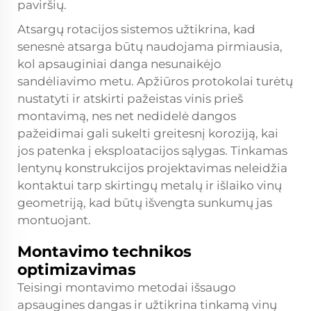
paviršių.
Atsargų rotacijos sistemos užtikrina, kad
senesnė atsarga būtų naudojama pirmiausia,
kol apsauginiai danga nesunaikėjo
sandėliavimo metu. Apžiūros protokolai turėtų
nustatyti ir atskirti pažeistas vinis prieš
montavimą, nes net nedidelė dangos
pažeidimai gali sukelti greitesnį koroziją, kai
jos patenka į eksploatacijos sąlygas. Tinkamas
lentynų konstrukcijos projektavimas neleidžia
kontaktui tarp skirtingų metalų ir išlaiko vinų
geometriją, kad būtų išvengta sunkumų jas
montuojant.
Montavimo technikos
optimizavimas
Teisingi montavimo metodai išsaugo
apsaugines dangas ir užtikrina tinkamą vinų