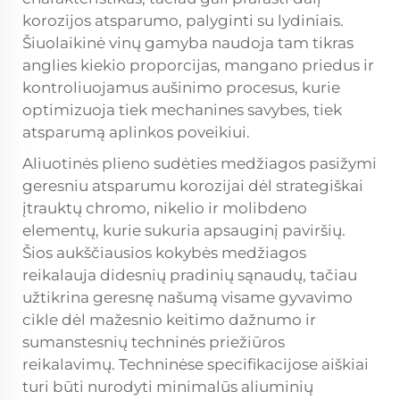
korozijos atsparumo, palyginti su lydiniais.
Šiuolaikinė vinų gamyba naudoja tam tikras
anglies kiekio proporcijas, mangano priedus ir
kontroliuojamus aušinimo procesus, kurie
optimizuoja tiek mechanines savybes, tiek
atsparumą aplinkos poveikiui.
Aliuotinės plieno sudėties medžiagos pasižymi
geresniu atsparumu korozijai dėl strategiškai
įtrauktų chromo, nikelio ir molibdeno
elementų, kurie sukuria apsauginį paviršių.
Šios aukščiausios kokybės medžiagos
reikalauja didesnių pradinių sąnaudų, tačiau
užtikrina geresnę našumą visame gyvavimo
cikle dėl mažesnio keitimo dažnumo ir
sumanstesnių techninės priežiūros
reikalavimų. Techninėse specifikacijose aiškiai
turi būti nurodyti minimalūs aliuminių