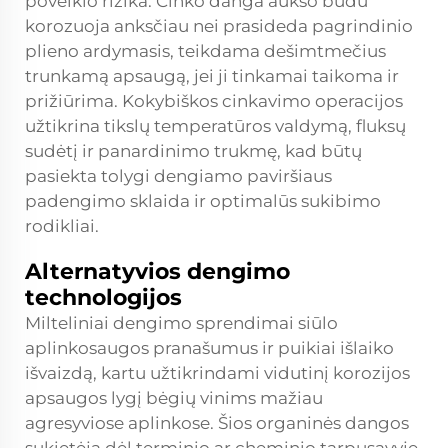
poveikio rizika. Cinko danga aukso būdu
korozuoja anksčiau nei prasideda pagrindinio
plieno ardymasis, teikdama dešimtmečius
trunkamą apsaugą, jei ji tinkamai taikoma ir
prižiūrima. Kokybiškos cinkavimo operacijos
užtikrina tikslų temperatūros valdymą, fluksų
sudėtį ir panardinimo trukmę, kad būtų
pasiekta tolygi dengiamo paviršiaus
padengimo sklaida ir optimalūs sukibimo
rodikliai.
Alternatyvios dengimo
technologijos
Milteliniai dengimo sprendimai siūlo
aplinkosaugos pranašumus ir puikiai išlaiko
išvaizdą, kartu užtikrindami vidutinį korozijos
apsaugos lygį bėgių vinims mažiau
agresyviose aplinkose. Šios organinės dangos