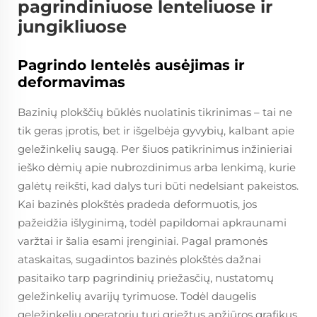
pagrindiniuose lenteliuose ir
jungikliuose
Pagrindo lentelės ausėjimas ir
deformavimas
Bazinių plokščių būklės nuolatinis tikrinimas – tai ne
tik geras įprotis, bet ir išgelbėja gyvybių, kalbant apie
geležinkelių saugą. Per šiuos patikrinimus inžinieriai
ieško dėmių apie nubrozdinimus arba lenkimą, kurie
galėtų reikšti, kad dalys turi būti nedelsiant pakeistos.
Kai bazinės plokštės pradeda deformuotis, jos
pažeidžia išlyginimą, todėl papildomai apkraunami
varžtai ir šalia esami įrenginiai. Pagal pramonės
ataskaitas, sugadintos bazinės plokštės dažnai
pasitaiko tarp pagrindinių priežasčių, nustatomų
geležinkelių avarijų tyrimuose. Todėl daugelis
geležinkelių operatorių turi griežtus apžiūros grafikus,