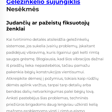
Geležinkelio sujungiklis
Nesėkmės
Judančių ar pažeistų fiksuotojų
ženklai
Kai tvirtinimo detalės atsileidžia geležinkelių
sistemose, jos sukelia įvairių problemų, įskaitant
padidėjusį vibravimą, kuris ilgainiui gali kelti rimtą
saugos grėsmę. Blogiausia, kad šios vibracijos dažnai
iš pradžių lieka nepastebėtos, tačiau pamažu
pakenkia bėgių konstrukcijos vientisumui.
Atkreipkite dėmesį į požymius, tokiais kaip rūdžių
dėmės aplink varžtus, tarpai tarp detalių arba
bendras dalių netvarkingumas palei bėgių lovą.
Anksti pastebėjus šias problemas, techninės
priežiūros brigadoms daug lengviau užkirsti kelią
mažoms problemoms virsti į rimtus eismo