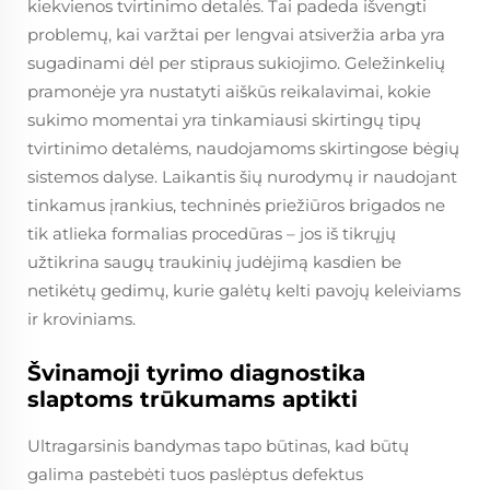
kiekvienos tvirtinimo detalės. Tai padeda išvengti
problemų, kai varžtai per lengvai atsiveržia arba yra
sugadinami dėl per stipraus sukiojimo. Geležinkelių
pramonėje yra nustatyti aiškūs reikalavimai, kokie
sukimo momentai yra tinkamiausi skirtingų tipų
tvirtinimo detalėms, naudojamoms skirtingose bėgių
sistemos dalyse. Laikantis šių nurodymų ir naudojant
tinkamus įrankius, techninės priežiūros brigados ne
tik atlieka formalias procedūras – jos iš tikrųjų
užtikrina saugų traukinių judėjimą kasdien be
netikėtų gedimų, kurie galėtų kelti pavojų keleiviams
ir kroviniams.
Švinamoji tyrimo diagnostika
slaptoms trūkumams aptikti
Ultragarsinis bandymas tapo būtinas, kad būtų
galima pastebėti tuos paslėptus defektus