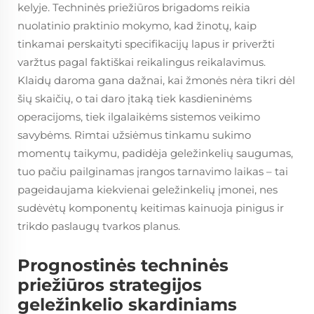
kelyje. Techninės priežiūros brigadoms reikia
nuolatinio praktinio mokymo, kad žinotų, kaip
tinkamai perskaityti specifikacijų lapus ir priveržti
varžtus pagal faktiškai reikalingus reikalavimus.
Klaidų daroma gana dažnai, kai žmonės nėra tikri dėl
šių skaičių, o tai daro įtaką tiek kasdieninėms
operacijoms, tiek ilgalaikėms sistemos veikimo
savybėms. Rimtai užsiėmus tinkamu sukimo
momentų taikymu, padidėja geležinkelių saugumas,
tuo pačiu pailginamas įrangos tarnavimo laikas – tai
pageidaujama kiekvienai geležinkelių įmonei, nes
sudėvėtų komponentų keitimas kainuoja pinigus ir
trikdo paslaugų tvarkos planus.
Prognostinės techninės
priežiūros strategijos
geležinkelio skardiniams