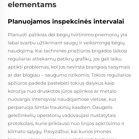
elementams
Planuojamos inspekcinės intervalai
Planuoti patikras dėl bėgių tvirtinimo priemonių yra
labai svarbu užtikrinant saugų ir veiksmingą bėgių
naudojimą. Kai techninės priežiūros brigados laikosi
reguliariai atliekamų patikrų grafikų, jos gali laiku
aptikti problemas, kol jos nevirsta brangiais taisymais
ar dar blogiau – saugumo rizikomis. Tokios reguliarios
apžiūros padeda pastebėti tokius dalykus kaip
korozija nuo druskotos jūros aplinkos ar metalo
nuovargis intensyviai naudojamose vietose, kur
perparuoja šimtai traukinių kasdien. Daugelis
geležinkelių operatorių vadovaujasi nustatytais
protokolais, kurie priklauso nuo linijos apkrovimo ir
klimato sąlygų. Pavyzdžiui, kai kurios įmonės