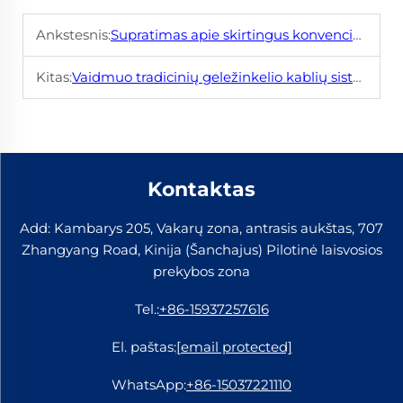
Ankstesnis:
Supratimas apie skirtingus konvencinio geležinkelio kablių tipus
Kitas:
Vaidmuo tradicinių geležinkelio kablių sistemoje sunkios prekių vežimui
Kontaktas
Add: Kambarys 205, Vakarų zona, antrasis aukštas, 707
Zhangyang Road, Kinija (Šanchajus) Pilotinė laisvosios
prekybos zona
Tel.:
+86-15937257616
El. paštas:
[email protected]
WhatsApp:
+86-15037221110