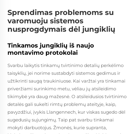
Sprendimas problemoms su
varomuoju sistemos
nusprogdymais dėl jungiklių
Tinkamos jungiklių iš naujo
montavimo protokolai
Svarbu laikytis tinkamų tvirtinimo detalių perkėlimo
taisyklių, jei norime sustabdyti sistemos gedimus ir
užtikrinti saugą traukiniuose. Kai varžtai yra tinkamai
priveržiami surinkimo metu, vėliau jų atsileidimo
tikimybė yra daug mažesnė. O atsileidusios tvirtinimo
detalės gali sukelti rimtų problemų ateityje, kaip,
pavyzdžiui, įvykis Llangennech, kur viskas sugedo dėl
sugedusių sujungimų. Taip pat svarbu tinkamai
mokyti darbuotojus. Žmonės, kurie supranta,