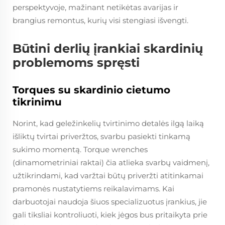
perspektyvoje, mažinant netikėtas avarijas ir
brangius remontus, kurių visi stengiasi išvengti.
Būtini derlių įrankiai skardinių
problemoms spręsti
Torques su skardinio cietumo
tikrinimu
Norint, kad geležinkelių tvirtinimo detalės ilgą laiką
išliktų tvirtai priveržtos, svarbu pasiekti tinkamą
sukimo momentą. Torque wrenches
(dinamometriniai raktai) čia atlieka svarbų vaidmenį,
užtikrindami, kad varžtai būtų priveržti atitinkamai
pramonės nustatytiems reikalavimams. Kai
darbuotojai naudoja šiuos specializuotus įrankius, jie
gali tiksliai kontroliuoti, kiek jėgos bus pritaikyta prie