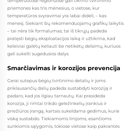
temperuotose regionuose gali tikrinti tvirtinimo
priemones kas tris mėnesius, o vietose, kur
temperatūros svyravimai yra labai dideli, – kas
mėnesį. Siekiant šių rekomenduojamų grafikų laikytis
– tai nėra tik formalumas; tai iš tikrųjų padeda
pratęsti bėgių eksploatacijos laiką ir užtikrina, kad
keleiviai galėtų keliauti be netikėtų delsimų, kuriuos
gali sukelti sugedusios dalys.
Smarčiavimas ir korozijos prevencija
Gerai sutepus bėgių tvirtinimo detalių ir joms
priklausančių dalių padeda sustabdyti koroziją ir
padaro, kad jos ilgiau tarnautų. Kai prasideda
korozija, ji rimtai trikdo geležinkelių įrankius ir
priežiūros įrangą, kartais sukeldama gedimus, kurie
viską sustabdo. Tiekiamoms linijoms, esančioms
sunkiomis sąlygomis, tokiose vietose kaip pakrantės