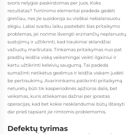
svoris nelygiai paskirstomas per juos. Koks
rezultatas? Tvirtinimo elementai pradeda gedėti
greičiau, nes jie susidoroja su visiškai nebalansuotu
slėgiu. Labai svarbu laiku pastebėti šias pritaikymo
problemas, jei norime išvengti erzinančių neplanuotų
sustojimų ir užtikrinti, kad traukiniai sklandžiai
važiuotų maršrutais. Tinkamas pritaikymas nuo pat
pradžių leidžia viską veiksmingai veikti ilgainiui ir
kartu užtikrinti keleivių saugumą. Tai padeda
sumažinti netikėtus gedimus ir leidžia viskam judėti
be pertraukimų. Avarininkams patikrinti pritaikymą
neturėtų būti tik kasperiodinės apžiūros dalis, bet
veiksmas, kuris atliekamas dažnai per įprastas
operacijas, kad bet kokie nesklandumai būtų ištaisyti
dar prieš tapsiant jie rimtomis problemomis.
Defektų tyrimas