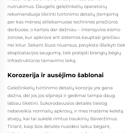
nutrukimus. Daugelis geležinkelių operatorių
rekomenduoja tikrinti tvirtinimo detalių įtempimą
per kas mėnesį atliekamuose techninės priežiūros
darbuose, o kartais dar dažniau – intensyvios eismo
zonose, kur apkrova ant sistemos kauptasi greičiau
nei kitur. Sekant šiuos niuansus, pavyksta išlaikyti tiek
eksploatacijos saugumą, tiek pratęsti brangių bėgių
infrastruktūros tarnavimo laiką.
Korozerija ir ausėjimo šablonai
Geležinkelių tvirtinimo detalių korozija yra gana
dažna, dėl jos jos silpnėja ir gedimai tampa daug
labiau tikėtini. Sukorodavusios detalės tiesiog
nebeveikia normalių apkrovų, ir mes matėme keletą
atvejų, kai tai sukėlė rimtus traukinių išsiveržimus.
Tiriant, kaip šios detalės nusidėvi laikui bėgant,