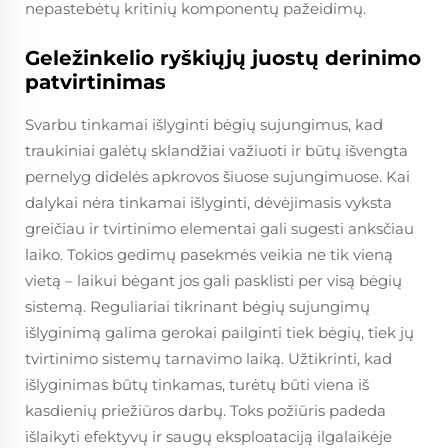
nepastebėtų kritinių komponentų pažeidimų.
Geležinkelio ryškiųjų juostų derinimo
patvirtinimas
Svarbu tinkamai išlyginti bėgių sujungimus, kad
traukiniai galėtų sklandžiai važiuoti ir būtų išvengta
pernelyg didelės apkrovos šiuose sujungimuose. Kai
dalykai nėra tinkamai išlyginti, dėvėjimasis vyksta
greičiau ir tvirtinimo elementai gali sugesti anksčiau
laiko. Tokios gedimų pasekmės veikia ne tik vieną
vietą – laikui bėgant jos gali pasklisti per visą bėgių
sistemą. Reguliariai tikrinant bėgių sujungimų
išlyginimą galima gerokai pailginti tiek bėgių, tiek jų
tvirtinimo sistemų tarnavimo laiką. Užtikrinti, kad
išlyginimas būtų tinkamas, turėtų būti viena iš
kasdienių priežiūros darbų. Toks požiūris padeda
išlaikyti efektyvų ir saugų eksploataciją ilgalaikėje