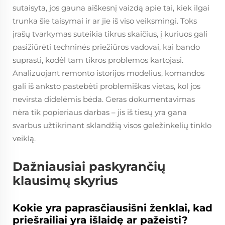
sutaisyta, jos gauna aiškesnį vaizdą apie tai, kiek ilgai
trunka šie taisymai ir ar jie iš viso veiksmingi. Toks
įrašų tvarkymas suteikia tikrus skaičius, į kuriuos gali
pasižiūrėti techninės priežiūros vadovai, kai bando
suprasti, kodėl tam tikros problemos kartojasi.
Analizuojant remonto istorijos modelius, komandos
gali iš anksto pastebėti problemiškas vietas, kol jos
nevirsta didelėmis bėda. Geras dokumentavimas
nėra tik popieriaus darbas – jis iš tiesų yra gana
svarbus užtikrinant sklandžią visos geležinkelių tinklo
veiklą.
Dažniausiai paskyrančių
klausimų skyrius
Kokie yra paprasčiausišni ženklai, kad
priešrailiai yra išlaidę ar pažeisti?