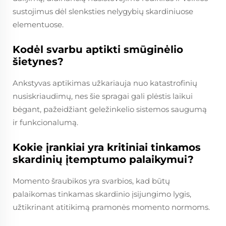
sustojimus dėl slenksties nelygybių skardiniuose
elementuose.
Kodėl svarbu aptikti smūginėlio
šietynes?
Ankstyvas aptikimas užkariauja nuo katastrofinių
nusiskriaudimų, nes šie spragai gali plėstis laikui
bėgant, pažeidžiant geležinkelio sistemos saugumą
ir funkcionalumą.
Kokie įrankiai yra kritiniai tinkamos
skardinių įtemptumo palaikymui?
Momento šraubikos yra svarbios, kad būtų
palaikomas tinkamas skardinio įsijungimo lygis,
užtikrinant atitikimą pramonės momento normoms.