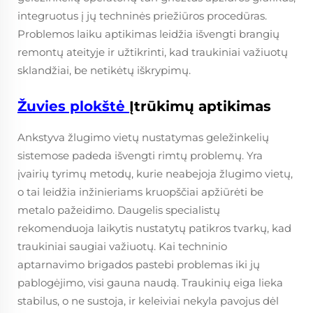
integruotus į jų techninės priežiūros procedūras.
Problemos laiku aptikimas leidžia išvengti brangių
remontų ateityje ir užtikrinti, kad traukiniai važiuotų
sklandžiai, be netikėtų iškrypimų.
Žuvies plokštė
Įtrūkimų aptikimas
Ankstyva žlugimo vietų nustatymas geležinkelių
sistemose padeda išvengti rimtų problemų. Yra
įvairių tyrimų metodų, kurie neabejoja žlugimo vietų,
o tai leidžia inžinieriams kruopščiai apžiūrėti be
metalo pažeidimo. Daugelis specialistų
rekomenduoja laikytis nustatytų patikros tvarkų, kad
traukiniai saugiai važiuotų. Kai techninio
aptarnavimo brigados pastebi problemas iki jų
pablogėjimo, visi gauna naudą. Traukinių eiga lieka
stabilus, o ne sustoja, ir keleiviai nekyla pavojus dėl