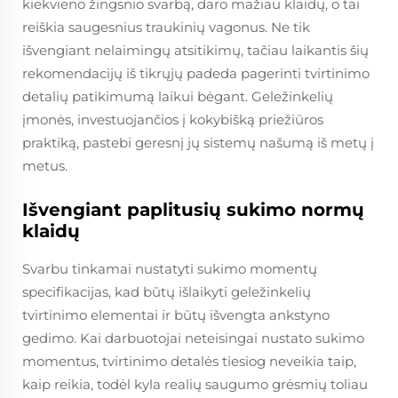
kiekvieno žingsnio svarbą, daro mažiau klaidų, o tai
reiškia saugesnius traukinių vagonus. Ne tik
išvengiant nelaimingų atsitikimų, tačiau laikantis šių
rekomendacijų iš tikrųjų padeda pagerinti tvirtinimo
detalių patikimumą laikui bėgant. Geležinkelių
įmonės, investuojančios į kokybišką priežiūros
praktiką, pastebi geresnį jų sistemų našumą iš metų į
metus.
Išvengiant paplitusių sukimo normų
klaidų
Svarbu tinkamai nustatyti sukimo momentų
specifikacijas, kad būtų išlaikyti geležinkelių
tvirtinimo elementai ir būtų išvengta ankstyno
gedimo. Kai darbuotojai neteisingai nustato sukimo
momentus, tvirtinimo detalės tiesiog neveikia taip,
kaip reikia, todėl kyla realių saugumo grėsmių toliau