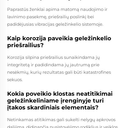
Paprastūs ženklai apima matomą naudojimo ir
lavinimo pasekmę, priešrailių poslinkį bei
padidėjusias vibracijas geležinkelio sistemoje.
Kaip korozija paveikia geležinkelio
priešrailius?
Korozija silpina priešrailius sunaikindama jų
integritetą ir padidindama jų jautrumą prie
nesėkmių, kurių rezultatas gali būti katastrofines
sekuos.
Kokia poveikio klostas neatitikimai
geležinkeliniame įrenginyje turi
įtakos skardiniais elementais?
Netinkamas atitikimas gali sukelti nelygų apkrovos
dalijimą, didinančią nusistovėjimo rodiklius ir veiklos