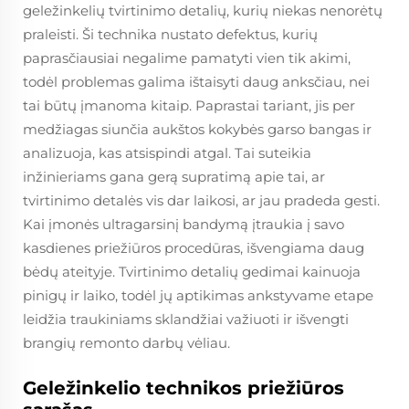
geležinkelių tvirtinimo detalių, kurių niekas nenorėtų
praleisti. Ši technika nustato defektus, kurių
paprasčiausiai negalime pamatyti vien tik akimi,
todėl problemas galima ištaisyti daug anksčiau, nei
tai būtų įmanoma kitaip. Paprastai tariant, jis per
medžiagas siunčia aukštos kokybės garso bangas ir
analizuoja, kas atsispindi atgal. Tai suteikia
inžinieriams gana gerą supratimą apie tai, ar
tvirtinimo detalės vis dar laikosi, ar jau pradeda gesti.
Kai įmonės ultragarsinį bandymą įtraukia į savo
kasdienes priežiūros procedūras, išvengiama daug
bėdų ateityje. Tvirtinimo detalių gedimai kainuoja
pinigų ir laiko, todėl jų aptikimas ankstyvame etape
leidžia traukiniams sklandžiai važiuoti ir išvengti
brangių remonto darbų vėliau.
Geležinkelio technikos priežiūros