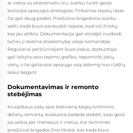
ar vietos su ekstremaliu oru, svarbu turėti geras
korozijos apsaugos strategijas. Tinkamas tepalų tipas
čia gali daug padėti. Priežiūros brigadoms svarbu
sekti, kada buvo panaudoti tepalai, kad visi žinotų,
kas jau atlikta. Dokumentacija gali atrodyti nuobodi,
tačiau ji skatina atsakomybę visoje komandoje.
Reguliariai peržiūrinėjant šiuos įrašus, darbuotojai
gali laikytis savo tepimo grafiko, nepamiršti jokių
vietų, o tai galiausiai apsaugo visą sistemą nuo rūdžių
laikui bėgant.
Dokumentavimas ir remonto
stebėjimas
Kruopštaus įrašų apie kiekvieną bėgių tvirtinimo
detalių remontą ataskaitos padeda stebėti, kaip gerai
jos veikia per mėnesius ir metus. Kai techninės
priežiūros brigados žino tiksliai, kas kada buvo