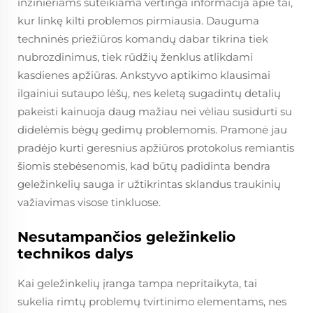
inžinieriams suteikiama vertinga informacija apie tai,
kur linkę kilti problemos pirmiausia. Dauguma
techninės priežiūros komandų dabar tikrina tiek
nubrozdinimus, tiek rūdžių ženklus atlikdami
kasdienes apžiūras. Ankstyvo aptikimo klausimai
ilgainiui sutaupo lėšų, nes keletą sugadintų detalių
pakeisti kainuoja daug mažiau nei vėliau susidurti su
didelėmis bėgų gedimų problemomis. Pramonė jau
pradėjo kurti geresnius apžiūros protokolus remiantis
šiomis stebėsenomis, kad būtų padidinta bendra
geležinkelių sauga ir užtikrintas sklandus traukinių
važiavimas visose tinkluose.
Nesutampančios geležinkelio
technikos dalys
Kai geležinkelių įranga tampa nepritaikyta, tai
sukelia rimtų problemų tvirtinimo elementams, nes