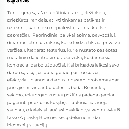
sąrašas
Turint gerą sąrašą su būtiniausiais geležinkelių
priežiūros įrankiais, atlikti tinkamas patikras ir
užtikrinti, kad nieko nepraleista, tampa kur kas
paprasčiau. Pagrindiniai dalykai apima, pavyzdžiui,
dinamometrinius raktus, kurie leidžia tiksliai priveržti
veržles, ultragarso testerius, kurie nustato paslėptas
metalinių dalių įtrūkimus, bei viską, ko dar reikia
konkrečiai darbo užduočiai. Kai brigados laikosi savo
darbo sąrašų, jos būna geriau pasiruošusios,
efektyviau planuoja darbus ir pastebi problemas dar
prieš jiems virstant didelėmis bėda. Be įrankių
sekimo, toks organizuotas požiūris padeda gerokai
pagerinti priežiūros kokybę. Traukiniai važiuoja
saugiau, o keleiviai jaučiasi pasitikintys, kad nuvyks iš
taško A į tašką B be netikėtų delsimų ar dar
blogesnių situacijų.