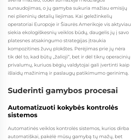
sunaudojimas, o jų gamyba sukuria mažiau emisijų
nei plieninių detalių liejimas. Kai geležinkelių
operatoriai Europoje ir Šiaurės Amerikoje vis aktyviau
siekia ekologiškesnių veiklos būdų, daugelis jų į savo
platesnes atsakingumo strategijas įtraukia
kompozitines žuvų plokštes. Perėjimas prie jų nėra
tik dėl to, kad būtų „žalioji“, bet ir dėl tikrų operacinių
privalumų, kuriuos bėgių valdytojai gali įvertinti kaip
išlaidų mažinimą ir paslaugų patikimumo gerinimą.
Suderinti gamybos procesai
Automatizuoti kokybės kontrolės
sistemos
Automatinės veiklos kontrolės sistemos, kurios dirba
automatiškai, pakėlė mūsų gamybą tų mažų, bet