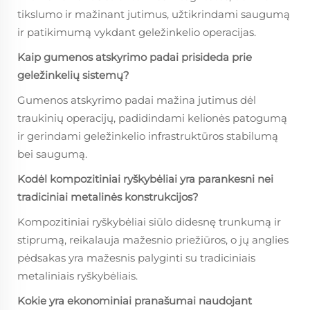
tikslumo ir mažinant jutimus, užtikrindami saugumą
ir patikimumą vykdant geležinkelio operacijas.
Kaip gumenos atskyrimo padai prisideda prie
geležinkelių sistemų?
Gumenos atskyrimo padai mažina jutimus dėl
traukinių operacijų, padidindami kelionės patogumą
ir gerindami geležinkelio infrastruktūros stabilumą
bei saugumą.
Kodėl kompozitiniai ryškybėliai yra parankesni nei
tradiciniai metalinės konstrukcijos?
Kompozitiniai ryškybėliai siūlo didesnę trunkumą ir
stiprumą, reikalauja mažesnio priežiūros, o jų anglies
pėdsakas yra mažesnis palyginti su tradiciniais
metaliniais ryškybėliais.
Kokie yra ekonominiai pranašumai naudojant