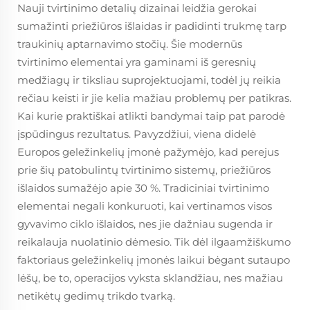
Nauji tvirtinimo detalių dizainai leidžia gerokai
sumažinti priežiūros išlaidas ir padidinti trukmę tarp
traukinių aptarnavimo stočių. Šie modernūs
tvirtinimo elementai yra gaminami iš geresnių
medžiagų ir tiksliau suprojektuojami, todėl jų reikia
rečiau keisti ir jie kelia mažiau problemų per patikras.
Kai kurie praktiškai atlikti bandymai taip pat parodė
įspūdingus rezultatus. Pavyzdžiui, viena didelė
Europos geležinkelių įmonė pažymėjo, kad perejus
prie šių patobulintų tvirtinimo sistemų, priežiūros
išlaidos sumažėjo apie 30 %. Tradiciniai tvirtinimo
elementai negali konkuruoti, kai vertinamos visos
gyvavimo ciklo išlaidos, nes jie dažniau sugenda ir
reikalauja nuolatinio dėmesio. Tik dėl ilgaamžiškumo
faktoriaus geležinkelių įmonės laikui bėgant sutaupo
lėšų, be to, operacijos vyksta sklandžiau, nes mažiau
netikėtų gedimų trikdo tvarką.