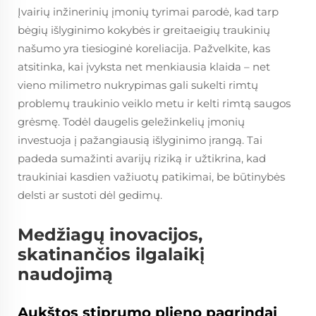
Įvairių inžinerinių įmonių tyrimai parodė, kad tarp
bėgių išlyginimo kokybės ir greitaeigių traukinių
našumo yra tiesioginė koreliacija. Pažvelkite, kas
atsitinka, kai įvyksta net menkiausia klaida – net
vieno milimetro nukrypimas gali sukelti rimtų
problemų traukinio veiklo metu ir kelti rimtą saugos
grėsmę. Todėl daugelis geležinkelių įmonių
investuoja į pažangiausią išlyginimo įrangą. Tai
padeda sumažinti avarijų riziką ir užtikrina, kad
traukiniai kasdien važiuotų patikimai, be būtinybės
delsti ar sustoti dėl gedimų.
Medžiagų inovacijos,
skatinančios ilgalaikį
naudojimą
Aukštos stiprumo plieno pagrindai