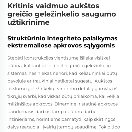
Kritinis vaidmuo aukštos
greičio geležinkelio saugumo
užtikrinime
Struktūrinio integriteto palaikymas
ekstremaliose apkrovos sąlygomis
Stebėti konstrukcijos vientisumą išlieka visiškai
būtina, kalbant apie didelio greičio geležinkelių
sistemas, nes niekas nenori, kad keliauninkai būtų
pavojuje ar traukiniai netikėtai sugestų. Aukštos
tikslumo geležinkelių tvirtinimo detalių gamyba iš
tikrųjų svarbi, kad viskas būtų prilaikoma, kai veikia
milžiniškos apkrovos. Dinaminė ir statinė apkrovos
bandomasis darbas tampa būtinu darbu
inžinieriams, norintiems pamatyti, kaip skirtingos
dalys reaguoja į įvairių įtampų spaudimą. Tokio tipo