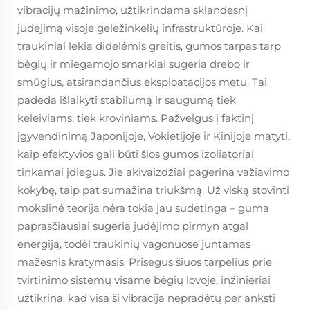
vibracijų mažinimo, užtikrindama sklandesnį
judėjimą visoje geležinkelių infrastruktūroje. Kai
traukiniai lekia didelėmis greitis, gumos tarpas tarp
bėgių ir miegamojo smarkiai sugeria drebo ir
smūgius, atsirandančius eksploatacijos metu. Tai
padeda išlaikyti stabilumą ir saugumą tiek
keleiviams, tiek kroviniams. Pažvelgus į faktinį
įgyvendinimą Japonijoje, Vokietijoje ir Kinijoje matyti,
kaip efektyvios gali būti šios gumos izoliatoriai
tinkamai įdiegus. Jie akivaizdžiai pagerina važiavimo
kokybę, taip pat sumažina triukšmą. Už viską stovinti
mokslinė teorija nėra tokia jau sudėtinga – guma
paprasčiausiai sugeria judėjimo pirmyn atgal
energiją, todėl traukinių vagonuose juntamas
mažesnis kratymasis. Prisegus šiuos tarpelius prie
tvirtinimo sistemų visame bėgių lovoje, inžinieriai
užtikrina, kad visa ši vibracija nepradėtų per anksti