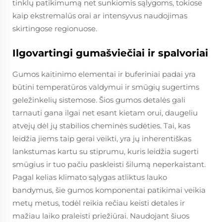
tinklų patikimumą net sunkiomis sąlygoms, tokiose
kaip ekstremalūs orai ar intensyvus naudojimas
skirtingose regionuose.
Ilgovartingi gumašviečiai ir spalvoriai
Gumos kaitinimo elementai ir buferiniai padai yra
būtini temperatūros valdymui ir smūgių sugertims
geležinkelių sistemose. Šios gumos detalės gali
tarnauti gana ilgai net esant kietam orui, daugeliu
atvejų dėl jų stabilios cheminės sudėties. Tai, kas
leidžia jiems taip gerai veikti, yra jų inherentiškas
lankstumas kartu su stiprumu, kuris leidžia sugerti
smūgius ir tuo pačiu paskleisti šilumą neperkaistant.
Pagal kelias klimato sąlygas atliktus lauko
bandymus, šie gumos komponentai patikimai veikia
metų metus, todėl reikia rečiau keisti detales ir
mažiau laiko praleisti priežiūrai. Naudojant šiuos