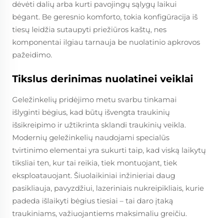
dėvėti dalių arba kurti pavojingų sąlygų laikui
bėgant. Be geresnio komforto, tokia konfigūracija iš
tiesų leidžia sutaupyti priežiūros kaštų, nes
komponentai ilgiau tarnauja be nuolatinio apkrovos
pažeidimo.
Tikslus derinimas nuolatinei veiklai
Geležinkelių pridėjimo metu svarbu tinkamai
išlyginti bėgius, kad būtų išvengta traukinių
išsikreipimo ir užtikrinta sklandi traukinių veikla.
Modernių geležinkelių naudojami specialūs
tvirtinimo elementai yra sukurti taip, kad viską laikytų
tiksliai ten, kur tai reikia, tiek montuojant, tiek
eksploatauojant. Šiuolaikiniai inžinieriai daug
pasikliauja, pavyzdžiui, lazeriniais nukreipikliais, kurie
padeda išlaikyti bėgius tiesiai – tai daro įtaką
traukiniams, važiuojantiems maksimaliu greičiu.