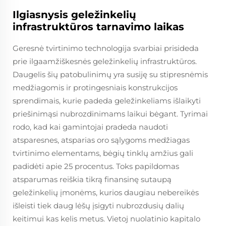
Ilgiasnysis geležinkelių
infrastruktūros tarnavimo laikas
Geresnė tvirtinimo technologija svarbiai prisideda
prie ilgaamžiškesnės geležinkelių infrastruktūros.
Daugelis šių patobulinimų yra susiję su stipresnėmis
medžiagomis ir protingesniais konstrukcijos
sprendimais, kurie padeda geležinkeliams išlaikyti
priešinimąsi nubrozdinimams laikui bėgant. Tyrimai
rodo, kad kai gamintojai pradeda naudoti
atsparesnes, atsparias oro sąlygoms medžiagas
tvirtinimo elementams, bėgių tinklų amžius gali
padidėti apie 25 procentus. Toks papildomas
atsparumas reiškia tikrą finansinę sutaupą
geležinkelių įmonėms, kurios daugiau nebereikės
išleisti tiek daug lėšų įsigyti nubrozdusių dalių
keitimui kas kelis metus. Vietoj nuolatinio kapitalo