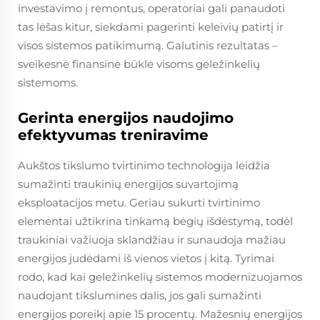
investavimo į remontus, operatoriai gali panaudoti
tas lėšas kitur, siekdami pagerinti keleivių patirtį ir
visos sistemos patikimumą. Galutinis rezultatas –
sveikesnė finansinė būklė visoms geležinkelių
sistemoms.
Gerinta energijos naudojimo
efektyvumas treniravime
Aukštos tikslumo tvirtinimo technologija leidžia
sumažinti traukinių energijos suvartojimą
eksploatacijos metu. Geriau sukurti tvirtinimo
elementai užtikrina tinkamą bėgių išdėstymą, todėl
traukiniai važiuoja sklandžiau ir sunaudoja mažiau
energijos judėdami iš vienos vietos į kitą. Tyrimai
rodo, kad kai geležinkelių sistemos modernizuojamos
naudojant tikslumines dalis, jos gali sumažinti
energijos poreikį apie 15 procentų. Mažesnių energijos