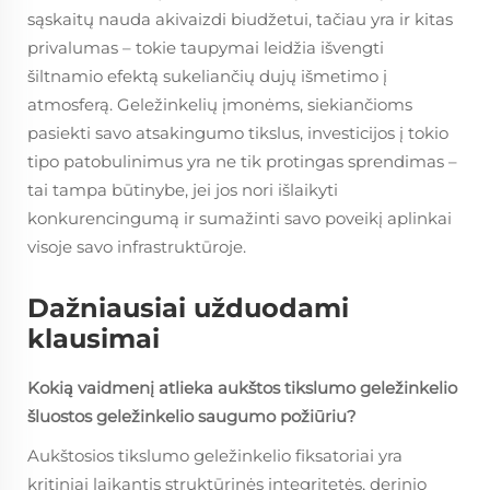
sąskaitų nauda akivaizdi biudžetui, tačiau yra ir kitas
privalumas – tokie taupymai leidžia išvengti
šiltnamio efektą sukeliančių dujų išmetimo į
atmosferą. Geležinkelių įmonėms, siekiančioms
pasiekti savo atsakingumo tikslus, investicijos į tokio
tipo patobulinimus yra ne tik protingas sprendimas –
tai tampa būtinybe, jei jos nori išlaikyti
konkurencingumą ir sumažinti savo poveikį aplinkai
visoje savo infrastruktūroje.
Dažniausiai užduodami
klausimai
Kokią vaidmenį atlieka aukštos tikslumo geležinkelio
šluostos geležinkelio saugumo požiūriu?
Aukštosios tikslumo geležinkelio fiksatoriai yra
kritiniai laikantis struktūrinės integritetės, derinio