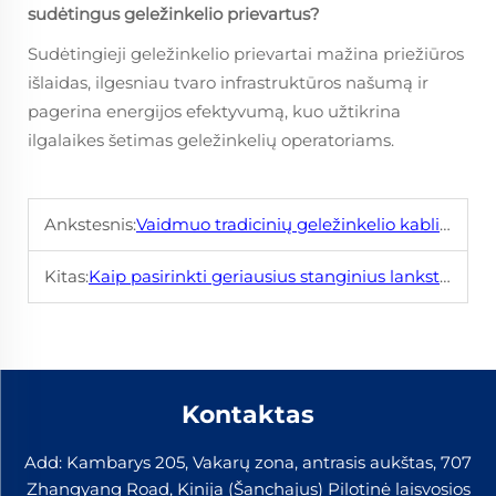
sudėtingus geležinkelio prievartus?
Sudėtingieji geležinkelio prievartai mažina priežiūros
išlaidas, ilgesniau tvaro infrastruktūros našumą ir
pagerina energijos efektyvumą, kuo užtikrina
ilgalaikes šetimas geležinkelių operatoriams.
Ankstesnis:
Vaidmuo tradicinių geležinkelio kablių sistemoje sunkios prekių vežimui
Kitas:
Kaip pasirinkti geriausius stanginius lankstus klipus jūsų geležinkelio sistemai
Kontaktas
Add: Kambarys 205, Vakarų zona, antrasis aukštas, 707
Zhangyang Road, Kinija (Šanchajus) Pilotinė laisvosios