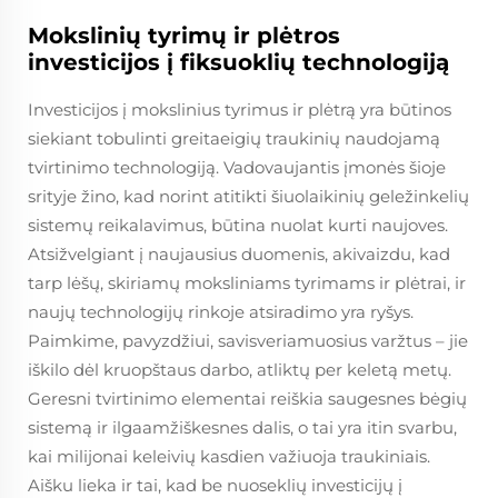
Mokslinių tyrimų ir plėtros
investicijos į fiksuoklių technologiją
Investicijos į mokslinius tyrimus ir plėtrą yra būtinos
siekiant tobulinti greitaeigių traukinių naudojamą
tvirtinimo technologiją. Vadovaujantis įmonės šioje
srityje žino, kad norint atitikti šiuolaikinių geležinkelių
sistemų reikalavimus, būtina nuolat kurti naujoves.
Atsižvelgiant į naujausius duomenis, akivaizdu, kad
tarp lėšų, skiriamų moksliniams tyrimams ir plėtrai, ir
naujų technologijų rinkoje atsiradimo yra ryšys.
Paimkime, pavyzdžiui, savisveriamuosius varžtus – jie
iškilo dėl kruopštaus darbo, atliktų per keletą metų.
Geresni tvirtinimo elementai reiškia saugesnes bėgių
sistemą ir ilgaamžiškesnes dalis, o tai yra itin svarbu,
kai milijonai keleivių kasdien važiuoja traukiniais.
Aišku lieka ir tai, kad be nuoseklių investicijų į