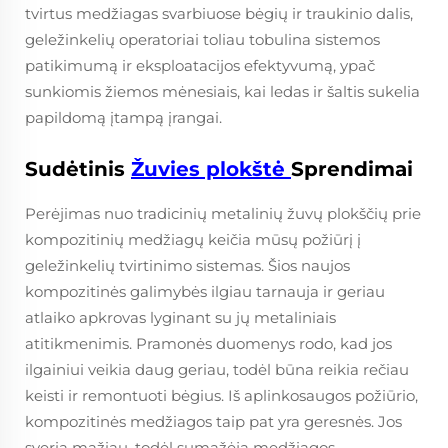
tvirtus medžiagas svarbiuose bėgių ir traukinio dalis,
geležinkelių operatoriai toliau tobulina sistemos
patikimumą ir eksploatacijos efektyvumą, ypač
sunkiomis žiemos mėnesiais, kai ledas ir šaltis sukelia
papildomą įtampą įrangai.
Sudėtinis
Žuvies plokštė
Sprendimai
Perėjimas nuo tradicinių metalinių žuvų plokščių prie
kompozitinių medžiagų keičia mūsų požiūrį į
geležinkelių tvirtinimo sistemas. Šios naujos
kompozitinės galimybės ilgiau tarnauja ir geriau
atlaiko apkrovas lyginant su jų metaliniais
atitikmenimis. Pramonės duomenys rodo, kad jos
ilgainiui veikia daug geriau, todėl būna reikia rečiau
keisti ir remontuoti bėgius. Iš aplinkosaugos požiūrio,
kompozitinės medžiagos taip pat yra geresnės. Jos
sveria mažiau, todėl sumažėja medžiagos