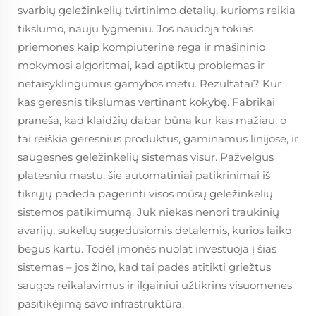
svarbių geležinkelių tvirtinimo detalių, kurioms reikia
tikslumo, nauju lygmeniu. Jos naudoja tokias
priemones kaip kompiuterinė rega ir mašininio
mokymosi algoritmai, kad aptiktų problemas ir
netaisyklingumus gamybos metu. Rezultatai? Kur
kas geresnis tikslumas vertinant kokybę. Fabrikai
praneša, kad klaidžių dabar būna kur kas mažiau, o
tai reiškia geresnius produktus, gaminamus linijose, ir
saugesnes geležinkelių sistemas visur. Pažvelgus
platesniu mastu, šie automatiniai patikrinimai iš
tikrųjų padeda pagerinti visos mūsų geležinkelių
sistemos patikimumą. Juk niekas nenori traukinių
avarijų, sukeltų sugedusiomis detalėmis, kurios laiko
bėgus kartu. Todėl įmonės nuolat investuoja į šias
sistemas – jos žino, kad tai padės atitikti griežtus
saugos reikalavimus ir ilgainiui užtikrins visuomenės
pasitikėjimą savo infrastruktūra.