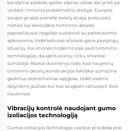
bandymai padeda aptikti silpnas vietas dar prieš jos
virstant rimtomis problemomis ateityje. Europos
saugos grupės pranešė keletą atvejų praėjusiais
metais, kai senoviškos tvirtinimo detalės
paprasčiausiai negalėjo susidoroti su patekusiomis
apkrovomis, todėl keliuose atsirado gana pavojingų
situacijų. Kai įmonės modernizuoja savo tvirtinimo
technologijas, daugelis avarijų rizikų smarkiai
sumažėja. Realūs duomenys rodo, kad naujesnių
tvirtinimo detalių konstrukcijos faktiškai sumažina
gedimus ekstremaliose sąlygose, todėl visiems
dalyviams jaučiasi kur kas saugesni važiuojant šiais
traukiniais.
Vibracijų kontrolė naudojant gumo
izoliacijos technologiją
Gumos izoliacijos technologija svarbiai prisideda prie