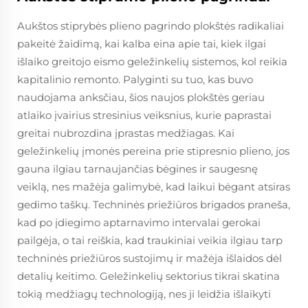
Aukštos stiprybės plieno pagrindo plokštės radikaliai
pakeitė žaidimą, kai kalba eina apie tai, kiek ilgai
išlaiko greitojo eismo geležinkelių sistemos, kol reikia
kapitalinio remonto. Palyginti su tuo, kas buvo
naudojama anksčiau, šios naujos plokštės geriau
atlaiko įvairius stresinius veiksnius, kurie paprastai
greitai nubrozdina įprastas medžiagas. Kai
geležinkelių įmonės pereina prie stipresnio plieno, jos
gauna ilgiau tarnaujančias bėgines ir saugesnę
veiklą, nes mažėja galimybė, kad laikui bėgant atsiras
gedimo taškų. Techninės priežiūros brigados praneša,
kad po įdiegimo aptarnavimo intervalai gerokai
pailgėja, o tai reiškia, kad traukiniai veikia ilgiau tarp
techninės priežiūros sustojimų ir mažėja išlaidos dėl
detalių keitimo. Geležinkelių sektorius tikrai skatina
tokią medžiagų technologiją, nes ji leidžia išlaikyti