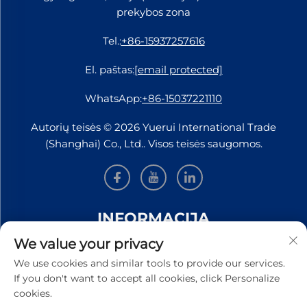
prekybos zona
Tel.:
+86-15937257616
El. paštas:
[email protected]
WhatsApp:
+86-15037221110
Autorių teisės © 2026 Yuerui International Trade
(Shanghai) Co., Ltd.. Visos teisės saugomos.
INFORMACIJA
We value your privacy
Užsiregistruokite, kad gautumėte mūsų savaitinį
We use cookies and similar tools to provide our services.
naujienlaiškį
If you don't want to accept all cookies, click Personalize
cookies.