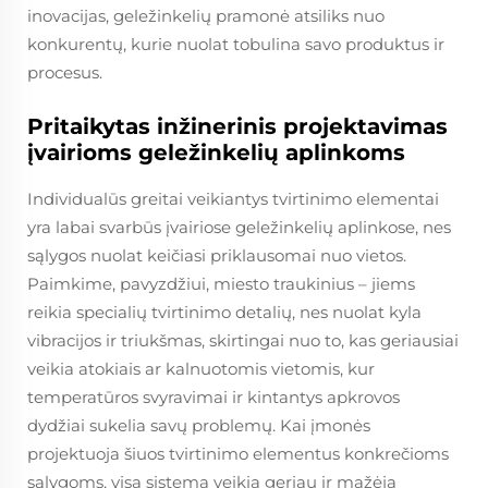
inovacijas, geležinkelių pramonė atsiliks nuo
konkurentų, kurie nuolat tobulina savo produktus ir
procesus.
Pritaikytas inžinerinis projektavimas
įvairioms geležinkelių aplinkoms
Individualūs greitai veikiantys tvirtinimo elementai
yra labai svarbūs įvairiose geležinkelių aplinkose, nes
sąlygos nuolat keičiasi priklausomai nuo vietos.
Paimkime, pavyzdžiui, miesto traukinius – jiems
reikia specialių tvirtinimo detalių, nes nuolat kyla
vibracijos ir triukšmas, skirtingai nuo to, kas geriausiai
veikia atokiais ar kalnuotomis vietomis, kur
temperatūros svyravimai ir kintantys apkrovos
dydžiai sukelia savų problemų. Kai įmonės
projektuoja šiuos tvirtinimo elementus konkrečioms
sąlygoms, visa sistema veikia geriau ir mažėja