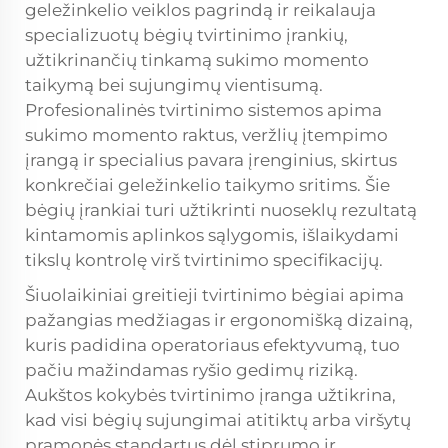
geležinkelio veiklos pagrindą ir reikalauja
specializuotų bėgių tvirtinimo įrankių,
užtikrinančių tinkamą sukimo momento
taikymą bei sujungimų vientisumą.
Profesionalinės tvirtinimo sistemos apima
sukimo momento raktus, veržlių įtempimo
įrangą ir specialius pavara įrenginius, skirtus
konkrečiai geležinkelio taikymo sritims. Šie
bėgių įrankiai turi užtikrinti nuoseklų rezultatą
kintamomis aplinkos sąlygomis, išlaikydami
tikslų kontrolę virš tvirtinimo specifikacijų.
Šiuolaikiniai greitieji tvirtinimo bėgiai apima
pažangias medžiagas ir ergonomišką dizainą,
kuris padidina operatoriaus efektyvumą, tuo
pačiu mažindamas ryšio gedimų riziką.
Aukštos kokybės tvirtinimo įranga užtikrina,
kad visi bėgių sujungimai atitiktų arba viršytų
pramonės standartus dėl stiprumo ir