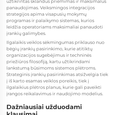
užtikrintas sklandus priėmimas ir maksimalus
panaudojimas. Veiksmingos integracijos
strategijos apima visapusių mokymų
programas ir palaikymo sistemas, kurios
leidžia operatoriams maksimaliai panaudoti
įrankių galimybes.
Ilgalaikis veiklos sėkmingumas priklauso nuo
bėgių įrankių pasirinkimo, kurie atitiktų
organizacijos sugebėjimus ir techninės
priežiūros filosofiją, kartu užtikrindami
lankstumą būsimoms sistemos plėtroms.
Strateginis įrankių pasirinkimas atsižvelgia tiek
į iš karto esamas veiklos poreikis, tiek į
ilgalaikius plėtros planus, kurie gali paveikti
įrangos reikalavimus ir naudojimo modelius.
Dažniausiai užduodami
klausimai