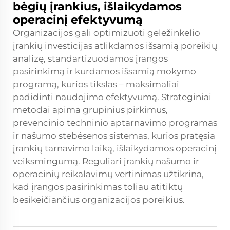
bėgių įrankius, išlaikydamos
operacinį efektyvumą
Organizacijos gali optimizuoti geležinkelio
įrankių investicijas atlikdamos išsamią poreikių
analizę, standartizuodamos įrangos
pasirinkimą ir kurdamos išsamią mokymo
programą, kurios tikslas – maksimaliai
padidinti naudojimo efektyvumą. Strateginiai
metodai apima grupinius pirkimus,
prevencinio techninio aptarnavimo programas
ir našumo stebėsenos sistemas, kurios pratęsia
įrankių tarnavimo laiką, išlaikydamos operacinį
veiksmingumą. Reguliari įrankių našumo ir
operacinių reikalavimų vertinimas užtikrina,
kad įrangos pasirinkimas toliau atitiktų
besikeičiančius organizacijos poreikius.