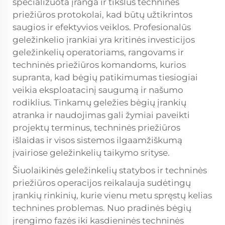
specializuota įranga ir tikslūs techninės
priežiūros protokolai, kad būtų užtikrintos
saugios ir efektyvios veiklos. Profesionalūs
geležinkelio įrankiai
yra kritinės investicijos
geležinkelių operatoriams, rangovams ir
techninės priežiūros komandoms, kurios
supranta, kad bėgių patikimumas tiesiogiai
veikia eksploatacinį saugumą ir našumo
rodiklius. Tinkamų geležies bėgių įrankių
atranka ir naudojimas gali žymiai paveikti
projektų terminus, techninės priežiūros
išlaidas ir visos sistemos ilgaamžiškumą
įvairiose geležinkelių taikymo srityse.
Šiuolaikinės geležinkelių statybos ir techninės
priežiūros operacijos reikalauja sudėtingų
įrankių rinkinių, kurie vienu metu spręstų kelias
technines problemas. Nuo pradinės bėgių
įrengimo fazės iki kasdieninės techninės