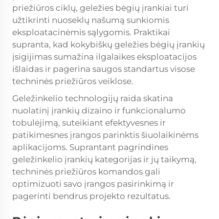
priežiūros ciklų, geležies bėgių įrankiai turi
užtikrinti nuoseklų našumą sunkiomis
eksploatacinėmis sąlygomis. Praktikai
supranta, kad kokybiškų geležies bėgių įrankių
įsigijimas sumažina ilgalaikes eksploatacijos
išlaidas ir pagerina saugos standartus visose
techninės priežiūros veiklose.
Geležinkelio technologijų raida skatina
nuolatinį įrankių dizaino ir funkcionalumo
tobulėjimą, suteikiant efektyvesnes ir
patikimesnes įrangos parinktis šiuolaikinėms
aplikacijoms. Suprantant pagrindines
geležinkelio įrankių kategorijas ir jų taikymą,
techninės priežiūros komandos gali
optimizuoti savo įrangos pasirinkimą ir
pagerinti bendrus projekto rezultatus.