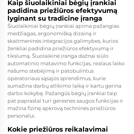
Kaip šiuolaikiniai bėgių įrankiai
padidina priežiūros efektyvumą
lyginant su tradicine įranga
Šiuolaikiniai bėgių įrankiai apima pažangias
medžiagas, ergonomišką dizainą ir
skaitmeninės integracijos galimybes, kurios
ženkliai padidina priežiūros efektyvumą ir
tikslumą. Šiuolaikinė įranga dažnai siūlo
automatinio matavimo funkcijas, realaus laiko
našumo stebėjimą ir patobulintus
operatoriaus sąsajos sprendimus, kurie
sumažina darbų atlikimo laiką ir kartu gerina
darbo kokybę. Pažangūs bėgių įrankiai taip
pat paprastai turi geresnes saugos funkcijas ir
mažina fizinę apkrovą techninės priežiūros
personalui.
Kokie priežiūros reikalavimai