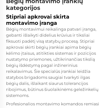
Bėgių montavimo įrankių
kategorijos
Stipriai apkrovai skirta
montavimo įranga
Bėgių montavimui reikalinga patvari įranga,
gebanti išlaikyti didelius krūvius ir tiksliai
fiksuoti padėtį visą statybų procesą. Stipriai
apkrovai skirti bėgių įrankiai apima bėgių
kėlimo įtaisus, atitikties sistemas ir pozicijos
nustatymo priemones, užtikrinančias tikslią
bėgių išdėstymą pagal inžinerinius
reikalavimus. Šie specialūs įrankiai leidžia
statybos brigadoms saugiai tvarkyti ilgas
bėgių dalis, išlaikant siaurus tolerancijos
ribojimus, būtinus šiuolaikinėms geležinkelių
sistemoms.
Profesionalios montavimo komandos remiasi