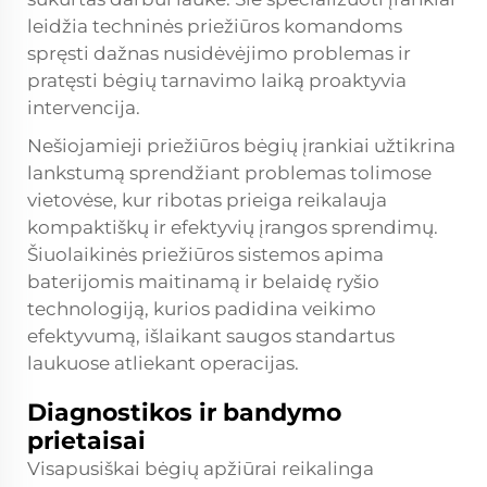
leidžia techninės priežiūros komandoms
spręsti dažnas nusidėvėjimo problemas ir
pratęsti bėgių tarnavimo laiką proaktyvia
intervencija.
Nešiojamieji priežiūros bėgių įrankiai užtikrina
lankstumą sprendžiant problemas tolimose
vietovėse, kur ribotas prieiga reikalauja
kompaktiškų ir efektyvių įrangos sprendimų.
Šiuolaikinės priežiūros sistemos apima
baterijomis maitinamą ir belaidę ryšio
technologiją, kurios padidina veikimo
efektyvumą, išlaikant saugos standartus
laukuose atliekant operacijas.
Diagnostikos ir bandymo
prietaisai
Visapusiškai bėgių apžiūrai reikalinga