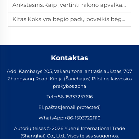
Ankstesnis:
Kaip įvertinti nilono apvalkalo kokybę prieš didelius kiekius pirkti?
Kitas:
Koks yra bėgio padų poveikis bėgių ilgaamžiškumui ir techninėms prižiūrėjimo priemonėms?
Kontaktas
Add: Kambarys 205, Vakarų zona, antrasis aukštas, 707
Zhangyang Road, Kinija (Šanchajus) Pilotinė laisvosios
prekybos zona
Tel.:
+86-15937257616
El. paštas:
[email protected]
WhatsApp:
+86-15037221110
Autorių teisės © 2026 Yuerui International Trade
(Shanghai) Co., Ltd.. Visos teisės saugomos.