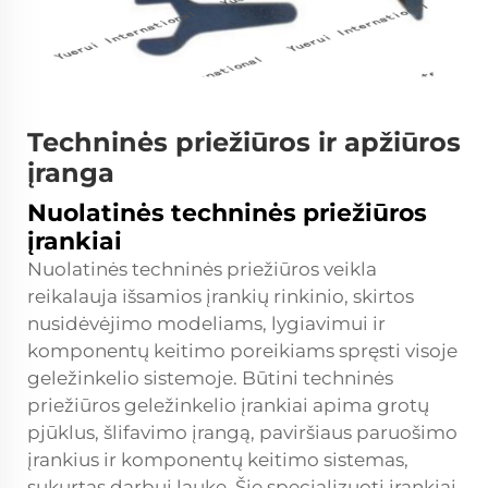
Techninės priežiūros ir apžiūros
įranga
Nuolatinės techninės priežiūros
įrankiai
Nuolatinės techninės priežiūros veikla
reikalauja išsamios įrankių rinkinio, skirtos
nusidėvėjimo modeliams, lygiavimui ir
komponentų keitimo poreikiams spręsti visoje
geležinkelio sistemoje. Būtini techninės
priežiūros geležinkelio įrankiai apima grotų
pjūklus, šlifavimo įrangą, paviršiaus paruošimo
įrankius ir komponentų keitimo sistemas,
sukurtas darbui lauke. Šie specializuoti įrankiai