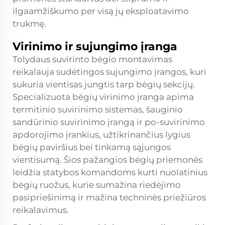
ilgaamžiškumo per visą jų eksploatavimo
trukmę.
Virinimo ir sujungimo įranga
Tolydaus suvirinto bėgio montavimas
reikalauja sudėtingos sujungimo įrangos, kuri
sukuria vientisas jungtis tarp bėgių sekcijų.
Specializuota bėgių virinimo įranga apima
termitinio suvirinimo sistemas, šauginio
sandūrinio suvirinimo įrangą ir po-suvirinimo
apdorojimo įrankius, užtikrinančius lygius
bėgių paviršius bei tinkamą sąjungos
vientisumą. Šios pažangios bėgių priemonės
leidžia statybos komandoms kurti nuolatinius
bėgių ruožus, kurie sumažina riedėjimo
pasipriešinimą ir mažina techninės priežiūros
reikalavimus.