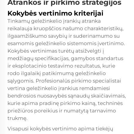
Atrankos ir pirkimo strategijos
Kokybės vertinimo kriterijai
Tinkamų geležinkelio įrankių atranka
reikalauja kruopščios našumo charakteristikų,
ilgaamžiškumo savybių ir suderinamumo su
esamomis geležinkelio sistemomis įvertinimo.
Kokybės vertinimas turėtų atsižvelgti į
medžiagų specifikacijas, gamybos standartus
ir eksplotacinio testavimo rezultatus, kurie
rodo ilgalaikį patikimumą geležinkelio
sąlygomis. Profesionalūs pirkimo specialistai
vertina geležinkelio įrankius remdamiesi
bendrosios nuosavybės sąnaudų skaičiavimais,
kurie apima pradinę pirkimo kainą, techninės
priežiūros poreikius ir numatytą tarnavimo
trukmę.
Visapusi kokybės vertinimo apima tiekėjų