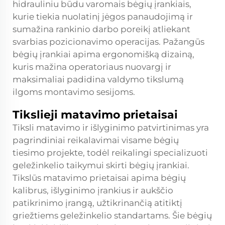
hidrauliniu būdu varomais bėgių įrankiais,
kurie tiekia nuolatinį jėgos panaudojimą ir
sumažina rankinio darbo poreikį atliekant
svarbias pozicionavimo operacijas. Pažangūs
bėgių įrankiai apima ergonomišką dizainą,
kuris mažina operatoriaus nuovargį ir
maksimaliai padidina valdymo tikslumą
ilgoms montavimo sesijoms.
Tikslieji matavimo prietaisai
Tiksli matavimo ir išlyginimo patvirtinimas yra
pagrindiniai reikalavimai visame bėgių
tiesimo projekte, todėl reikalingi specializuoti
geležinkelio taikymui skirti bėgių įrankiai.
Tikslūs matavimo prietaisai apima bėgių
kalibrus, išlyginimo įrankius ir aukščio
patikrinimo įrangą, užtikrinančią atitiktį
griežtiems geležinkelio standartams. Šie bėgių