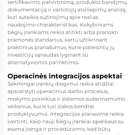
sertifikavimo patvirtinimą, produkto bandymų
dokumentaciją ir vartotojų atsiliepimų analizę,
kuri suteikia sužinojimų apie realias
naudojimo charakteristikas. Kokybiniams
bėgių įrankiams reikia atitikti arba pranokti
pramonės standartus, kartu užtikrinant
praktinius pranašumus, kurie pateisintų jų
investicijų sąnaudas lyginant su
alternatyviomis parinktimis.
Operacinės integracijos aspektai
Sėkmingai įrankių diegimui reikia atidžiai
apsvarstyti operacinius darbo procesus,
mokymo poreikius ir sistemos suderinamumo
veiksnius, kurie turi įtakos bendrai
produktyvumui. Integracijos planavime reikia
įvertinti, kaip nauji bėgių įrankiai sąveikaus su
esama įranga ir procedūromis, kad būtų