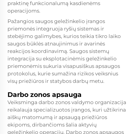
praktinę funkcionalumą kasdienėms
operacijoms.
Pažangios saugos geležinkelio įrangos
priemonės integruoja ryšių sistemas ir
stebėjimo galimybes, kurios teikia tikro laiko
saugos būklės atnaujinimus ir avarinės
reakcijos koordinavimą. Saugos sistemų
integracija su eksplotacinėmis geležinkelio
priemonėmis sukuria visapusiškus apsaugos
protokolus, kurie sumažina rizikos veiksnius
visų priežiūros ir statybos darbų metu.
Darbo zonos apsauga
Veiksminga darbo zonos valdymo organizacija
reikalauja specializuotos įrangos, kuri užtikrina
aiškų matomumą ir apsaugą priežiūros
ekipoms, dirbančioms šalia aktyvių
geležinkelio operacijų. Darbo zonos apsaugos