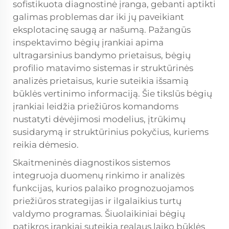
sofistikuota diagnostinė įranga, gebanti aptikti
galimas problemas dar iki jų paveikiant
eksplotacinę saugą ar našumą. Pažangūs
inspektavimo bėgių įrankiai apima
ultragarsinius bandymo prietaisus, bėgių
profilio matavimo sistemas ir struktūrinės
analizės prietaisus, kurie suteikia išsamią
būklės vertinimo informaciją. Šie tikslūs bėgių
įrankiai leidžia priežiūros komandoms
nustatyti dėvėjimosi modelius, įtrūkimų
susidarymą ir struktūrinius pokyčius, kuriems
reikia dėmesio.
Skaitmeninės diagnostikos sistemos
integruoja duomenų rinkimo ir analizės
funkcijas, kurios palaiko prognozuojamos
priežiūros strategijas ir ilgalaikius turtų
valdymo programas. Šiuolaikiniai bėgių
patikros įrankiai suteikia realaus laiko būklės