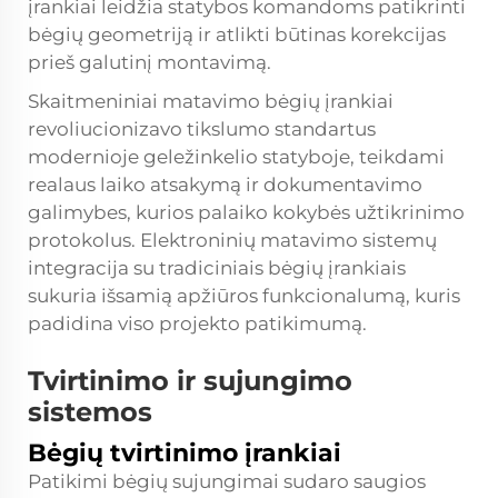
įrankiai leidžia statybos komandoms patikrinti
bėgių geometriją ir atlikti būtinas korekcijas
prieš galutinį montavimą.
Skaitmeniniai matavimo bėgių įrankiai
revoliucionizavo tikslumo standartus
modernioje geležinkelio statyboje, teikdami
realaus laiko atsakymą ir dokumentavimo
galimybes, kurios palaiko kokybės užtikrinimo
protokolus. Elektroninių matavimo sistemų
integracija su tradiciniais bėgių įrankiais
sukuria išsamią apžiūros funkcionalumą, kuris
padidina viso projekto patikimumą.
Tvirtinimo ir sujungimo
sistemos
Bėgių tvirtinimo įrankiai
Patikimi bėgių sujungimai sudaro saugios