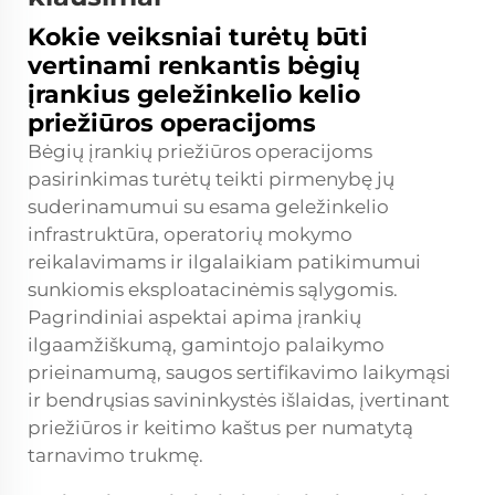
Kokie veiksniai turėtų būti
vertinami renkantis bėgių
įrankius geležinkelio kelio
priežiūros operacijoms
Bėgių įrankių priežiūros operacijoms
pasirinkimas turėtų teikti pirmenybę jų
suderinamumui su esama geležinkelio
infrastruktūra, operatorių mokymo
reikalavimams ir ilgalaikiam patikimumui
sunkiomis eksploatacinėmis sąlygomis.
Pagrindiniai aspektai apima įrankių
ilgaamžiškumą, gamintojo palaikymo
prieinamumą, saugos sertifikavimo laikymąsi
ir bendrųsias savininkystės išlaidas, įvertinant
priežiūros ir keitimo kaštus per numatytą
tarnavimo trukmę.