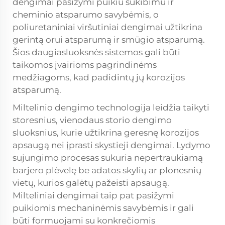
dengimai pasižymi puikiu sukibimu ir
cheminio atsparumo savybėmis, o
poliuretaniniai viršutiniai dengimai užtikrina
gerintą orui atsparumą ir smūgio atsparumą.
Šios daugiasluoksnės sistemos gali būti
taikomos įvairioms pagrindinėms
medžiagoms, kad padidintų jų korozijos
atsparumą.
Miltelinio dengimo technologija leidžia taikyti
storesnius, vienodaus storio dengimo
sluoksnius, kurie užtikrina geresnę korozijos
apsaugą nei įprasti skystieji dengimai. Lydymo
sujungimo procesas sukuria nepertraukiamą
barjero plėvelę be adatos skylių ar plonesnių
vietų, kurios galėtų pažeisti apsaugą.
Milteliniai dengimai taip pat pasižymi
puikiomis mechaninėmis savybėmis ir gali
būti formuojami su konkrečiomis