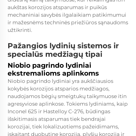
aukštas korozijos atsparumas ir puikūs
mechaniniai savybės ilgalaikiam patikimumui
ir mažesnėms techninės priežiūros sąnaudoms
užtikrinti.
Pažangios lydinių sistemos ir
specialūs medžiagų tipai
Niobio pagrindo lydiniai
ekstremalioms aplinkoms
Niobio pagrindo lydiniai yra aukščiausios
kokybės korozijos atsparios medžiagos,
naudojamos bėgių smeigtukų taikymuose itin
agresyviose aplinkose. Tokiems lydiniams, kaip
Inconel 625 ir Hastelloy C-276, būdingas
išskitimasis atsparumas tiek bendrajai
korozijai, tiek lokalizuotiems pažeidimams,
įskaitant duobutinę koroziją, plyšių koroziją ir