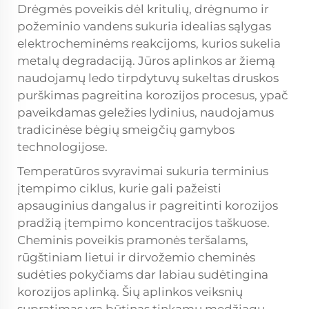
Drėgmės poveikis dėl kritulių, drėgnumo ir
požeminio vandens sukuria idealias sąlygas
elektrocheminėms reakcijoms, kurios sukelia
metalų degradaciją. Jūros aplinkos ar žiemą
naudojamų ledo tirpdytuvų sukeltas druskos
purškimas pagreitina korozijos procesus, ypač
paveikdamas geležies lydinius, naudojamus
tradicinėse bėgių smeigčių gamybos
technologijose.
Temperatūros svyravimai sukuria terminius
įtempimo ciklus, kurie gali pažeisti
apsauginius dangalus ir pagreitinti korozijos
pradžią įtempimo koncentracijos taškuose.
Cheminis poveikis pramonės teršalams,
rūgštiniam lietui ir dirvožemio cheminės
sudėties pokyčiams dar labiau sudėtingina
korozijos aplinką. Šių aplinkos veiksnių