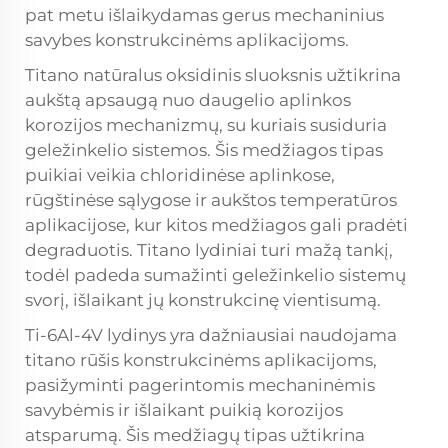
pat metu išlaikydamas gerus mechaninius
savybes konstrukcinėms aplikacijoms.
Titano natūralus oksidinis sluoksnis užtikrina
aukštą apsaugą nuo daugelio aplinkos
korozijos mechanizmų, su kuriais susiduria
geležinkelio sistemos. Šis medžiagos tipas
puikiai veikia chloridinėse aplinkose,
rūgštinėse sąlygose ir aukštos temperatūros
aplikacijose, kur kitos medžiagos gali pradėti
degraduotis. Titano lydiniai turi mažą tankį,
todėl padeda sumažinti geležinkelio sistemų
svorį, išlaikant jų konstrukcinę vientisumą.
Ti-6Al-4V lydinys yra dažniausiai naudojama
titano rūšis konstrukcinėms aplikacijoms,
pasižyminti pagerintomis mechaninėmis
savybėmis ir išlaikant puikią korozijos
atsparumą. Šis medžiagų tipas užtikrina