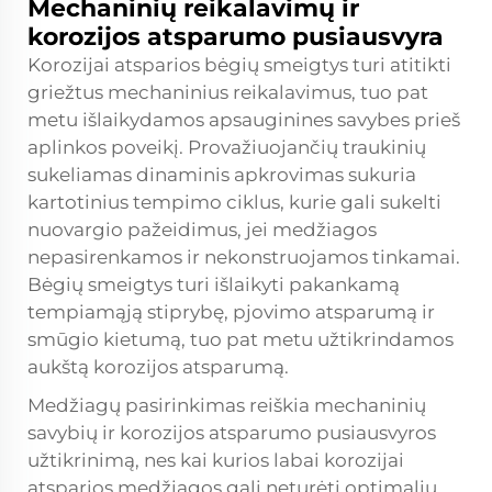
Mechaninių reikalavimų ir
korozijos atsparumo pusiausvyra
Korozijai atsparios bėgių smeigtys turi atitikti
griežtus mechaninius reikalavimus, tuo pat
metu išlaikydamos apsauginines savybes prieš
aplinkos poveikį. Provažiuojančių traukinių
sukeliamas dinaminis apkrovimas sukuria
kartotinius tempimo ciklus, kurie gali sukelti
nuovargio pažeidimus, jei medžiagos
nepasirenkamos ir nekonstruojamos tinkamai.
Bėgių smeigtys turi išlaikyti pakankamą
tempiamąją stiprybę, pjovimo atsparumą ir
smūgio kietumą, tuo pat metu užtikrindamos
aukštą korozijos atsparumą.
Medžiagų pasirinkimas reiškia mechaninių
savybių ir korozijos atsparumo pusiausvyros
užtikrinimą, nes kai kurios labai korozijai
atsparios medžiagos gali neturėti optimalių