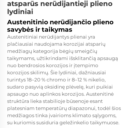
atsparūs nerūdijantieji plieno
lydiniai
Austenitinio nerūdijančio plieno
savybės ir taikymas
Austenitiniai nerūdijantys plienai yra
plačiausiai naudojama korozijai atsparių
medžiagų kategorija bėgių smeigčių
taikymams, užtikrindami išsklitančią apsaugą
nuo bendrosios korozijos ir įtempimo
korozijos skilimų. Šie lydiniai, dažniausiai
turintys 18–20 % chromo ir 8–12 % nikelio,
sudaro pasyvią oksidinę plėvelę, kuri puikiai
apsaugo nuo aplinkos korozijos. Austenitinė
struktūra lieka stabilioje būsenoje esant
platesniam temperatūrų diapazonui, todėl šios
medžiagos tinka įvairioms klimato sąlygoms,
su kuriomis susiduria geležinkelio taikymuose.