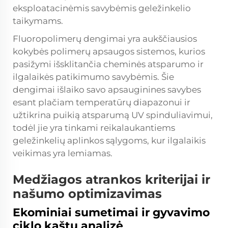
eksploatacinėmis savybėmis geležinkelio
taikymams.
Fluoropolimerų dengimai yra aukščiausios
kokybės polimerų apsaugos sistemos, kurios
pasižymi išsklitančia cheminės atsparumo ir
ilgalaikės patikimumo savybėmis. Šie
dengimai išlaiko savo apsauginines savybes
esant plačiam temperatūrų diapazonui ir
užtikrina puikią atsparumą UV spinduliavimui,
todėl jie yra tinkami reikalaukantiems
geležinkelių aplinkos sąlygoms, kur ilgalaikis
veikimas yra lemiamas.
Medžiagos atrankos kriterijai ir
našumo optimizavimas
Ekominiai sumetimai ir gyvavimo
ciklo kaštų analizė