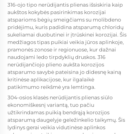
316-ojo tipo nerūdijantis plienas išsiskiria kaip
aukštos kokybės pasirinkimas
korozijai
atsparioms bėgių smeigčiams
su molibdeno
pridėjimu, kuris padidina atsparumą chloridų
sukeliamai duobutinei ir įtrūskinei korozijai. Šis
medžiagos tipas puikiai veikia jūros aplinkoje,
pramonės zonose ir regionuose, kur dažnai
naudojami ledo tirpdyklių druskos. 316
nerūdijančiojo plieno aukšta korozijos
atsparumo savybė pateisina jo didesnę kainą
kritinėse aplikacijose, kur ilgalaikė
patikimumo reikšmė yra lemtinga.
304-osios klasės nerūdijantis plienas siūlo
ekonomiškesnį variantą, tuo pačiu
užtikrindamas puikią bendrąją korozijos
atsparumą daugelyje geležinkelio taikymų. Šis
lydinys gerai veikia vidutinėse aplinkos