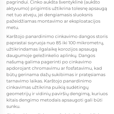
pagrindui. Cinko aukšta šventyklinė (aukšto
aktyvumo) prigimtis užtikrina tolesnę apsaugą
net tuo atveju, jei dengiamasis sluoksnis
pažeidžiamas montavimo ar eksploatacijos
metu.
Karštojo panardinimo cinkavimo dangos storis
paprastai svyruoja nuo 85 iki 100 mikrometrų,
užtikrindamas ilgalaikę korozijos apsaugą
daugumoje geležinkelio aplinkų. Dangos
našumą galima pagerinti po cinkavimo
apdorojant chromavimu ar fosfatavimu, kad
būtų gerinama dažų sukibimas ir pratęsiamas
tarnavimo laikas. Karštojo panardinimo
cinkavimas užtikrina puikią sudėtingų
geometrijų ir vidinių paviršių dengimą, kuriuos
kitais dengimo metodais apsaugoti gali būti
sunku.