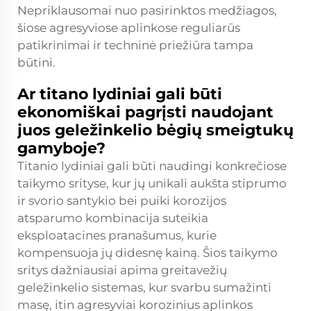
Nepriklausomai nuo pasirinktos medžiagos,
šiose agresyviose aplinkose reguliarūs
patikrinimai ir techninė priežiūra tampa
būtini.
Ar titano lydiniai gali būti
ekonomiškai pagrįsti naudojant
juos geležinkelio bėgių smeigtukų
gamyboje?
Titanio lydiniai gali būti naudingi konkrečiose
taikymo srityse, kur jų unikali aukšta stiprumo
ir svorio santykio bei puiki korozijos
atsparumo kombinacija suteikia
eksploatacines pranašumus, kurie
kompensuoja jų didesnę kainą. Šios taikymo
sritys dažniausiai apima greitavežių
geležinkelio sistemas, kur svarbu sumažinti
masę, itin agresyviai korozinius aplinkos