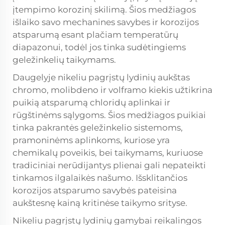
įtempimo korozinį skilimą. Šios medžiagos
išlaiko savo mechanines savybes ir korozijos
atsparumą esant plačiam temperatūrų
diapazonui, todėl jos tinka sudėtingiems
geležinkelių taikymams.
Daugelyje nikeliu pagrįstų lydinių aukštas
chromo, molibdeno ir volframо kiekis užtikrina
puikią atsparumą chloridų aplinkai ir
rūgštinėms sąlygoms. Šios medžiagos puikiai
tinka pakrantės geležinkelio sistemoms,
pramoninėms aplinkoms, kuriose yra
chemikalų poveikis, bei taikymams, kuriuose
tradiciniai nerūdijantys plienai gali nepateikti
tinkamos ilgalaikės našumo. Išsklitančios
korozijos atsparumo savybės pateisina
aukštesnę kainą kritinėse taikymo srityse.
Nikeliu pagrįstų lydinių gamybai reikalingos