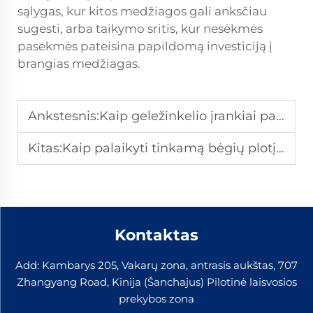
sąlygas, kur kitos medžiagos gali anksčiau
sugesti, arba taikymo sritis, kur nesėkmės
pasekmės pateisina papildomą investiciją į
brangias medžiagas.
Ankstesnis:
Kaip geležinkelio įrankiai padeda užtikrinti saugą ir tikslumą keliais statant?
Kitas:
Kaip palaikyti tinkamą bėgių plotį didelio greičio geležinkelių linijose?
Kontaktas
Add: Kambarys 205, Vakarų zona, antrasis aukštas, 707
Zhangyang Road, Kinija (Šanchajus) Pilotinė laisvosios
prekybos zona