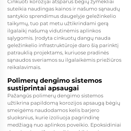
Cinkuoti korozijai atsparūs bėgių žymekliai
suteikia naudingas kainos ir našumo sąnaudų
santykio sprendimus daugelyje geležinkelio
taikymų, tuo pat metu užtikrindami gerą
ilgalaikį našumą vidutinėmis aplinkos
sąlygomis. Įrodyta cinkuotų dangų nauda
geležinkelio infrastruktūroje daro šią parinktį
patrauklią projektams, kuriuose pradinės
sąnaudos sveriamos su ilgalaikėmis priežiūros
reikalavimais.
Polimerų dengimo sistemos
sustiprintai apsaugai
Pažangūs polimerų dengimo sistemos
užtikrina papildomą korozijos apsaugą bėgių
smeigėms naudodamos kelis barjero
sluoksnius, kurie izoliuoja pagrindinę
medžiagą nuo aplinkos poveikio. Epoksidiniai