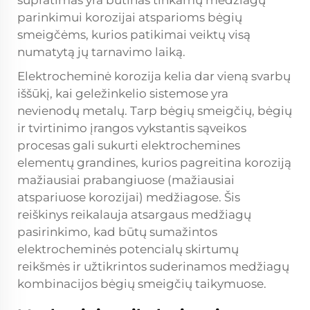
supratimas yra būtinas tinkamų medžiagų
parinkimui korozijai atsparioms bėgių
smeigčėms, kurios patikimai veiktų visą
numatytą jų tarnavimo laiką.
Elektrocheminė korozija kelia dar vieną svarbų
iššūkį, kai geležinkelio sistemose yra
nevienodų metalų. Tarp bėgių smeigčių, bėgių
ir tvirtinimo įrangos vykstantis sąveikos
procesas gali sukurti elektrochemines
elementų grandines, kurios pagreitina koroziją
mažiausiai prabangiuose (mažiausiai
atspariuose korozijai) medžiagose. Šis
reiškinys reikalauja atsargaus medžiagų
pasirinkimo, kad būtų sumažintos
elektrocheminės potencialų skirtumų
reikšmės ir užtikrintos suderinamos medžiagų
kombinacijos bėgių smeigčių taikymuose.