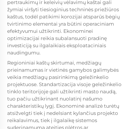
pertraukimų ir keleivių vėlavimų kaštai gali
žymiai viršyti tiesioginius techninės priežiūros
kaštus, todėl patikimi korozijai atsparūs bėgių
tvirtinimo elementai yra būtini operaciniam
efektyvumui užtikrinti. Ekonominei
optimizacijai reikia subalansuoti pradinę
investiciją su ilgalaikiais eksploataciniais
naudingumu.
Regioniniai kaštų skirtumai, medžiagų
prieinamumas ir vietinės gamybos galimybės
veikia medžiagų pasirinkimą geležinkelio
projektuose. Standartizacija visoje geležinkelio
tinklo teritorijoje gali užtikrinti masto naudą,
tuo pačiu užtikrinant nuolatinį našumo
charakteristikų lygį. Ekonominė analizė turėtų
atsižvelgti tiek į nedelsiant kylančius projekto
reikalavimus, tiek į ilgalaikę sistemos
suderinamumą ateities plėtros ar