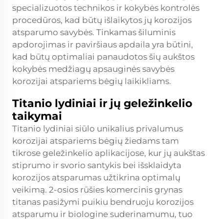
specializuotos technikos ir kokybės kontrolės
procedūros, kad būtų išlaikytos jų korozijos
atsparumo savybės. Tinkamas šiluminis
apdorojimas ir paviršiaus apdaila yra būtini,
kad būtų optimaliai panaudotos šių aukštos
kokybės medžiagų apsauginės savybės
korozijai atspariems bėgių laikikliams.
Titanio lydiniai ir jų geležinkelio
taikymai
Titanio lydiniai siūlo unikalius privalumus
korozijai atspariems bėgių žiedams tam
tikrose geležinkelio aplikacijose, kur jų aukštas
stiprumo ir svorio santykis bei išsklaidyta
korozijos atsparumas užtikrina optimalų
veikimą. 2-osios rūšies komercinis grynas
titanas pasižymi puikiu bendruoju korozijos
atsparumu ir biologine suderinamumu, tuo