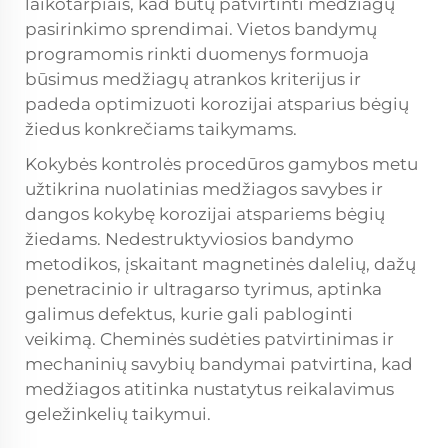
laikotarpiais, kad būtų patvirtinti medžiagų
pasirinkimo sprendimai. Vietos bandymų
programomis rinkti duomenys formuoja
būsimus medžiagų atrankos kriterijus ir
padeda optimizuoti korozijai atsparius bėgių
žiedus konkrečiams taikymams.
Kokybės kontrolės procedūros gamybos metu
užtikrina nuolatinias medžiagos savybes ir
dangos kokybę korozijai atspariems bėgių
žiedams. Nedestruktyviosios bandymo
metodikos, įskaitant magnetinės dalelių, dažų
penetracinio ir ultragarso tyrimus, aptinka
galimus defektus, kurie gali pabloginti
veikimą. Cheminės sudėties patvirtinimas ir
mechaninių savybių bandymai patvirtina, kad
medžiagos atitinka nustatytus reikalavimus
geležinkelių taikymui.