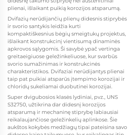
didesnę takumo stiprybę nei austenitiniai
plienai, išlaikant puikią korozijos atsparumą.
Dvifazių nerūdijančių plienų didesnis stiprybės
ir svorio santykis leidžia kurti
kompaktiškesnius bėgių smeigtukų projektus,
išlaikant konstrukcinį vientisumą dinaminės
apkrovos sąlygomis. Ši savybė ypač vertinga
greitaeigiuose geležinkeliuose, kur svarbūs
svorio sumažinimas ir konstrukcinės
charakteristikos. Dvifaziai nerūdijantys plienai
taip pat puikiai atsparūs įtempimo korozijai ir
chloridų sukeliamai duobutinei korozijai.
Super dvigubosios klasės lydiniai, pvz., UNS
S32750, užtikrina dar didesnį korozijos
atsparumą ir mechaninę stiprybę labiausiai
reikalaujančiose geležinkelių aplinkose. Šie
aukštos kokybės medžiagų tipai pateisina savo
didesnę kainą taikymuose, kur reikalingas itin