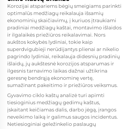
Korozijai atspariems bėgių smeigiams parinkti
optimalūs medžiagų reikalauja išsamių
ekonominių skaičiavimų, į kuriuos įtraukiami
pradiniai medžiagų kaštai, montavimo išlaidos
ir ilgalaikės priežiūros reikalavimai. Nors
aukštos kokybės lydiniai, tokie kaip
superdvigubieji nerūdijantys plienai ar nikelio
pagrindo lydiniai, reikalauja didesnių pradinių
išlaidų, jų aukštesnė korozijos atsparumas ir
ilgesnis tarnavimo laikas dažnai užtikrina
geresnę bendrąją ekonominę vertę,
sumažinant pakeitimo ir priežiūros veiksmus.
Gyvavimo ciklo kaštų analizė turi apimti
tiesioginius medžiagų gedimų kaštus,
įskaitant keičiamas dalis, darbo jėgą, įrangos
neveikimo laiką ir galimus saugos incidentus.
Netiesioginiai geležinkelio paslaugų