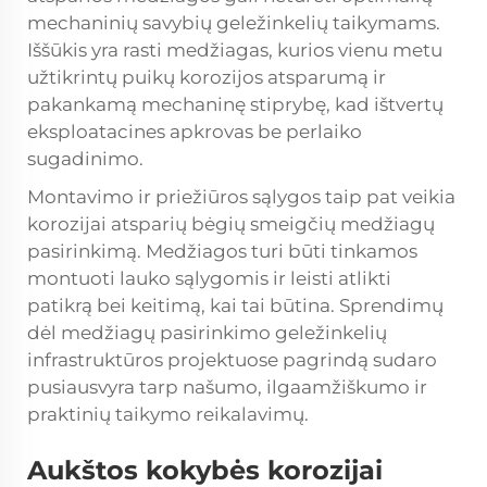
mechaninių savybių geležinkelių taikymams.
Iššūkis yra rasti medžiagas, kurios vienu metu
užtikrintų puikų korozijos atsparumą ir
pakankamą mechaninę stiprybę, kad ištvertų
eksploatacines apkrovas be perlaiko
sugadinimo.
Montavimo ir priežiūros sąlygos taip pat veikia
korozijai atsparių bėgių smeigčių medžiagų
pasirinkimą. Medžiagos turi būti tinkamos
montuoti lauko sąlygomis ir leisti atlikti
patikrą bei keitimą, kai tai būtina. Sprendimų
dėl medžiagų pasirinkimo geležinkelių
infrastruktūros projektuose pagrindą sudaro
pusiausvyra tarp našumo, ilgaamžiškumo ir
praktinių taikymo reikalavimų.
Aukštos kokybės korozijai