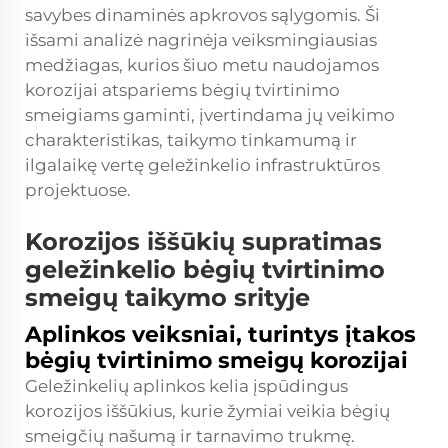
savybes dinaminės apkrovos sąlygomis. Ši
išsami analizė nagrinėja veiksmingiausias
medžiagas, kurios šiuo metu naudojamos
korozijai atspariems bėgių tvirtinimo
smeigiams gaminti, įvertindama jų veikimo
charakteristikas, taikymo tinkamumą ir
ilgalaikę vertę geležinkelio infrastruktūros
projektuose.
Korozijos iššūkių supratimas
geležinkelio bėgių tvirtinimo
smeigų taikymo srityje
Aplinkos veiksniai, turintys įtakos
bėgių tvirtinimo smeigų korozijai
Geležinkelių aplinkos kelia įspūdingus
korozijos iššūkius, kurie žymiai veikia bėgių
smeigčių našumą ir tarnavimo trukmę.