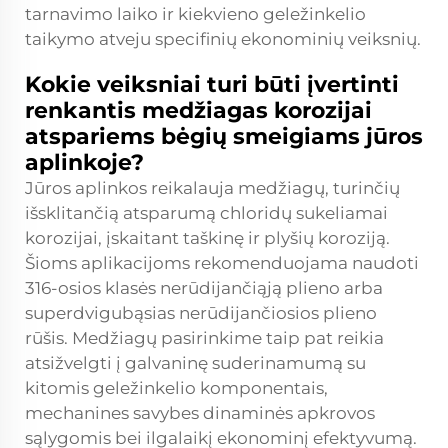
tarnavimo laiko ir kiekvieno geležinkelio
taikymo atveju specifinių ekonominių veiksnių.
Kokie veiksniai turi būti įvertinti
renkantis medžiagas korozijai
atspariems bėgių smeigiams jūros
aplinkoje?
Jūros aplinkos reikalauja medžiagų, turinčių
išsklitančią atsparumą chloridų sukeliamai
korozijai, įskaitant taškinę ir plyšių koroziją.
Šioms aplikacijoms rekomenduojama naudoti
316-osios klasės nerūdijančiąją plieno arba
superdvigubąsias nerūdijančiosios plieno
rūšis. Medžiagų pasirinkime taip pat reikia
atsižvelgti į galvaninę suderinamumą su
kitomis geležinkelio komponentais,
mechanines savybes dinaminės apkrovos
sąlygomis bei ilgalaikį ekonominį efektyvumą.