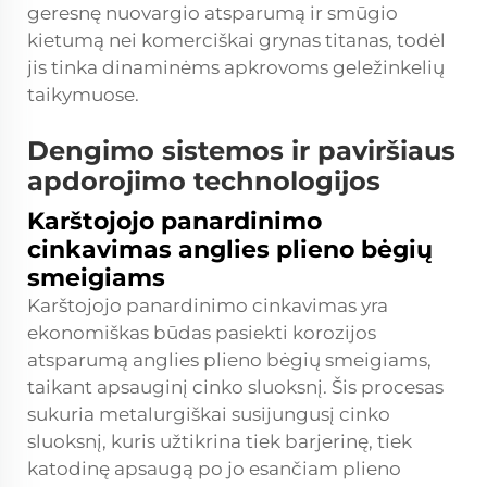
geresnę nuovargio atsparumą ir smūgio
kietumą nei komerciškai grynas titanas, todėl
jis tinka dinaminėms apkrovoms geležinkelių
taikymuose.
Dengimo sistemos ir paviršiaus
apdorojimo technologijos
Karštojojo panardinimo
cinkavimas anglies plieno bėgių
smeigiams
Karštojojo panardinimo cinkavimas yra
ekonomiškas būdas pasiekti korozijos
atsparumą anglies plieno bėgių smeigiams,
taikant apsauginį cinko sluoksnį. Šis procesas
sukuria metalurgiškai susijungusį cinko
sluoksnį, kuris užtikrina tiek barjerinę, tiek
katodinę apsaugą po jo esančiam plieno