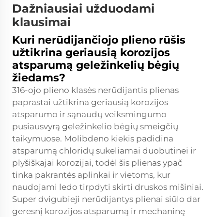
Dažniausiai užduodami
klausimai
Kuri nerūdijančiojo plieno rūšis
užtikrina geriausią korozijos
atsparumą geležinkelių bėgių
žiedams?
316-ojo plieno klasės nerūdijantis plienas
paprastai užtikrina geriausią korozijos
atsparumo ir sąnaudų veiksmingumo
pusiausvyrą geležinkelio bėgių smeigčių
taikymuose. Molibdeno kiekis padidina
atsparumą chloridų sukeliamai duobutinei ir
plyšiškajai korozijai, todėl šis plienas ypač
tinka pakrantės aplinkai ir vietoms, kur
naudojami ledo tirpdyti skirti druskos mišiniai.
Super dvigubieji nerūdijantys plienai siūlo dar
geresnį korozijos atsparumą ir mechaninę