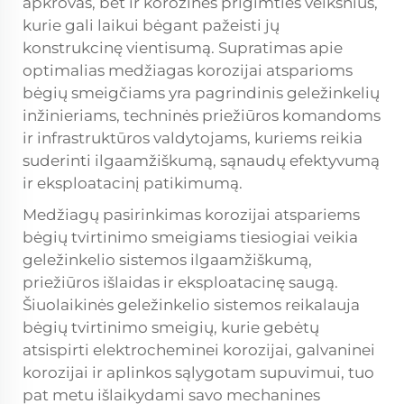
apkrovas, bet ir korozinės prigimties veiksnius,
kurie gali laikui bėgant pažeisti jų
konstrukcinę vientisumą. Supratimas apie
optimalias medžiagas
korozijai atsparioms
bėgių smeigčiams
yra pagrindinis geležinkelių
inžinieriams, techninės priežiūros komandoms
ir infrastruktūros valdytojams, kuriems reikia
suderinti ilgaamžiškumą, sąnaudų efektyvumą
ir eksploatacinį patikimumą.
Medžiagų pasirinkimas korozijai atspariems
bėgių tvirtinimo smeigiams tiesiogiai veikia
geležinkelio sistemos ilgaamžiškumą,
priežiūros išlaidas ir eksploatacinę saugą.
Šiuolaikinės geležinkelio sistemos reikalauja
bėgių tvirtinimo smeigių, kurie gebėtų
atsispirti elektrocheminei korozijai, galvaninei
korozijai ir aplinkos sąlygotam supuvimui, tuo
pat metu išlaikydami savo mechanines