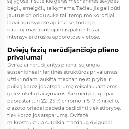
sąlygose ir suteikia geras mechanines savybes
bėgių smeigčių taikymams. Tačiau jis gali būti
jautrus chloridų sukeltai įtempimo korozijai
labai agresyviose aplinkose, todėl jo
naudojimas apribojamas pakrantės ar
intensyviai druska apdorotose vietose.
Dviejų fazių nerūdijančiojo plieno
privalumai
Dvifaziai nerūdijantys plienai sujungia
austenitinės ir feritinės struktūros privalumus,
užtikrindami aukštą mechaninę stiprybę ir
puikią korozijos atsparumą reikalaukantiems
geležinkelių taikymams. Šie medžiagų tipai
paprastai turi 22–25 % chromo ir 5–7 % nikelio,
o azoto priedai padeda padidinti tiek stiprybę,
tiek korozijos atsparumą. Dvifazė
mikrostruktūra suteikia maždaug dvigubai