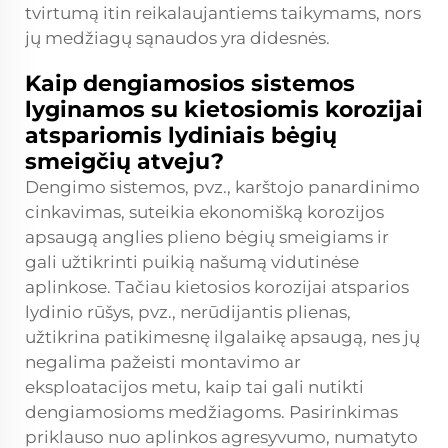
tvirtumą itin reikalaujantiems taikymams, nors
jų medžiagų sąnaudos yra didesnės.
Kaip dengiamosios sistemos
lyginamos su kietosiomis korozijai
atspariomis lydiniais bėgių
smeigčių atveju?
Dengimo sistemos, pvz., karštojo panardinimo
cinkavimas, suteikia ekonomišką korozijos
apsaugą anglies plieno bėgių smeigiams ir
gali užtikrinti puikią našumą vidutinėse
aplinkose. Tačiau kietosios korozijai atsparios
lydinio rūšys, pvz., nerūdijantis plienas,
užtikrina patikimesnę ilgalaikę apsaugą, nes jų
negalima pažeisti montavimo ar
eksploatacijos metu, kaip tai gali nutikti
dengiamosioms medžiagoms. Pasirinkimas
priklauso nuo aplinkos agresyvumo, numatyto