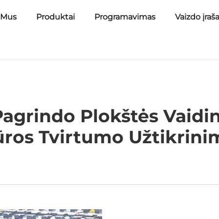
 Mus
Produktai
Programavimas
Vaizdo įraš
agrindo Plokštės Vaidin
ūros Tvirtumo Užtikrin