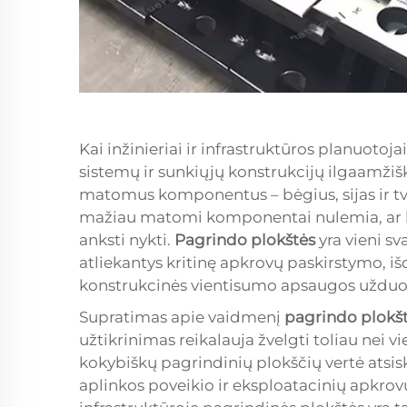
Kai inžinieriai ir infrastruktūros planuotoj
sistemų ir sunkiųjų konstrukcijų ilgaamžiš
matomus komponentus – bėgius, sijas ir tv
mažiau matomi komponentai nulemia, ar k
anksti nykti.
Pagrindo plokštės
yra vieni s
atliekantys kritinę apkrovų paskirstymo, 
konstrukcinės vientisumo apsaugos užduot
Supratimas apie vaidmenį
pagrindo plokš
užtikrinimas reikalauja žvelgti toliau nei 
kokybiškų pagrindinių plokščių vertė atsis
aplinkos poveikio ir eksploatacinių apkrov