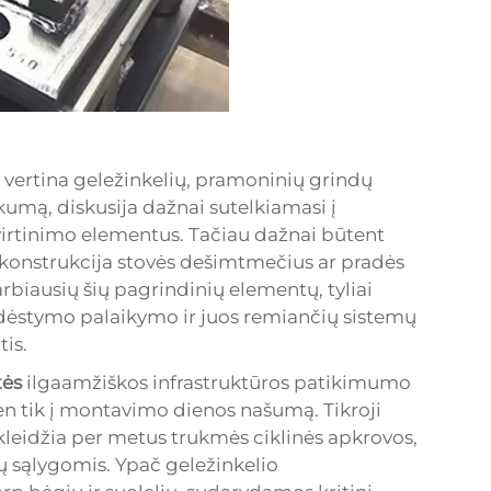
ai vertina geležinkelių, pramoninių grindų
kumą, diskusija dažnai sutelkiamasi į
irtinimo elementus. Tačiau dažnai būtent
onstrukcija stovės dešimtmečius ar pradės
varbiausių šių pagrindinių elementų, tyliai
išdėstymo palaikymo ir juos remiančių sistemų
is.
tės
ilgaamžiškos infrastruktūros patikimumo
vien tik į montavimo dienos našumą. Tikroji
kleidžia per metus trukmės ciklinės apkrovos,
ų sąlygomis. Ypač geležinkelio