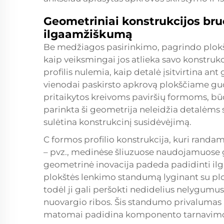
Geometriniai konstrukcijos bru
ilgaamžiškumą
Be medžiagos pasirinkimo, pagrindo plokš
kaip veiksmingai jos atlieka savo konstrukc
profilis nulemia, kaip detalė įsitvirtina ant
vienodai paskirsto apkrovą plokščiame guol
pritaikytos kreivoms paviršių formoms, 
parinkta ši geometrija neleidžia detalėms svy
sulėtina konstrukcinį susidėvėjimą.
C formos profilio konstrukcija, kuri rand
– pvz., medinėse šliuzuose naudojamuose g
geometrinė inovacija padeda padidinti il
plokštės lenkimo standumą lyginant su plokš
todėl ji gali peršokti nedidelius nelygumus
nuovargio ribos. Šis standumo privalumas 
matomai padidina komponento tarnavimo