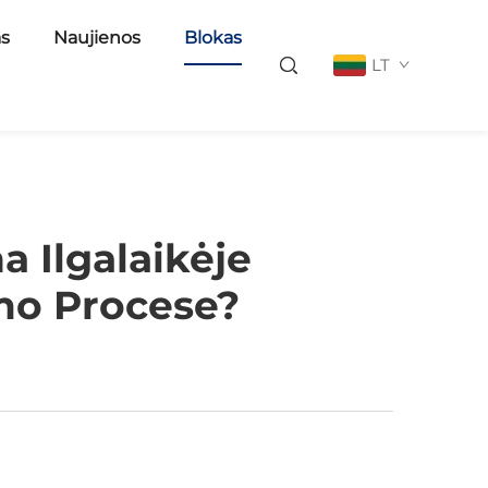
as
Naujienos
Blokas
LT
a Ilgalaikėje
imo Procese?