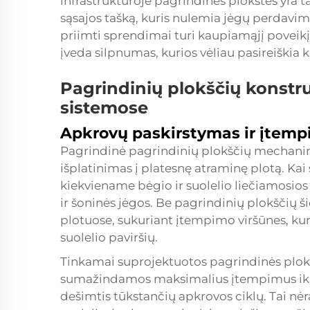
infrastruktūroje pagrindinės plokštės yra t
sąsajos tašką, kuris nulemia jėgų perdavim
priimti sprendimai turi kaupiamąjį poveikį 
įveda silpnumas, kurios vėliau pasireiškia
Pagrindinių plokščių konstru
sistemose
Apkrovų paskirstymas ir įtem
Pagrindinė pagrindinių plokščių mechanin
išplatinimas į platesnę atraminę plotą. Kai
kiekviename bėgio ir suolelio liečiamosios 
ir šoninės jėgos. Be pagrindinių plokščių š
plotuose, sukuriant įtempimo viršūnes, kuri
suolelio paviršių.
Tinkamai suprojektuotos pagrindinės plokštė
sumažindamos maksimalius įtempimus iki lyg
dešimtis tūkstančių apkrovos ciklų. Tai nėr