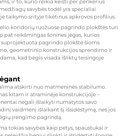
s, ir to, kurio reikia keisti per penkerius
medžiagų savybės todėl yra specialiai
e taikymo srityje tikėtinus apkrovos profilius.
elio koridorių ruožuose pagrindo plokštės turi
aip pat reikšmingas šonines jėgas, kurios
i suprojektuota pagrindo plokštė šioms
mo, geometrinio konstrukcijos sprendimo ir
ndama, kad bėgis visada išliktų teisingoje
.
bėgant
lima atskirti nuo matmeninės stabilumo.
nas kitam ir atraminėje konstrukcijoje –
nentai negali išlaikyti numatytos savo
inį vaidmenį išlaikant šį išsidėstymą, nes jos
bėgių įrengimo pagrindą.
a tokias savybes kaip petys, spaustukai ir
s neleidžia bėgiui slinkti ir išsidėstyti šonine