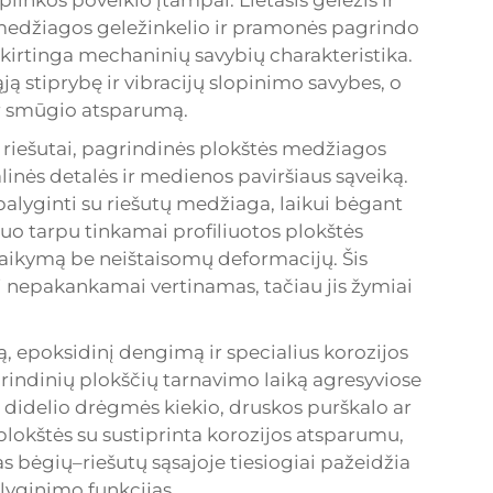
inkos poveikio įtampai. Lietasis geležis ir
 medžiagos geležinkelio ir pramonės pagrindo
kirtinga mechaninių savybių charakteristika.
ją stiprybę ir vibracijų slopinimo savybes, o
ir smūgio atsparumą.
riešutai, pagrindinės plokštės medžiagos
alinės detalės ir medienos paviršiaus sąveiką.
 palyginti su riešutų medžiaga, laikui bėgant
tuo tarpu tinkamai profiliuotos plokštės
palaikymą be neištaisomų deformacijų. Šis
epakankamai vertinamas, tačiau jis žymiai
ą, epoksidinį dengimą ir specialius korozijos
rindinių plokščių tarnavimo laiką agresyviose
ma didelio drėgmės kiekio, druskos purškalo ar
plokštės su sustiprinta korozijos atsparumu,
 bėgių–riešutų sąsajoje tiesiogiai pažeidžia
šlyginimo funkcijas.