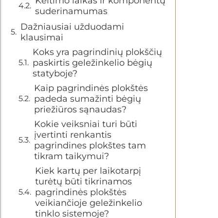
Keitimo laikas ir komponentų
suderinamumas
Dažniausiai užduodami
klausimai
Koks yra pagrindinių plokščių
paskirtis geležinkelio bėgių
statyboje?
Kaip pagrindinės plokštės
padeda sumažinti bėgių
priežiūros sąnaudas?
Kokie veiksniai turi būti
įvertinti renkantis
pagrindines plokštes tam
tikram taikymui?
Kiek kartų per laikotarpį
turėtų būti tikrinamos
pagrindinės plokštės
veikiančioje geležinkelio
tinklo sistemoje?