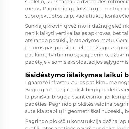
suolelio, kuris tarnauja dviem dešimtmečiam
metus. Pagrindinių plokščių geometrija ir 
suprojektuotos taip, kad atitiktų konkrečioj
Sunkiajų krovinių vežimo ir dažnų geležink
ne tik laikyti vertikaliąsias apkrovas, bet t
atsiranda posūkių ir stabdymo metu. Gera
jėgoms pasipriešina dėl medžiagos stipru
patikimų tvirtinimo sąsajų derinio, užtikri
padėtyje visomis eksploatacijos sąlygomis
Išsidėstymo išlaikymas laikui 
Ilgaamžė infrastruktūros patikimumo nega
Bėgių geometrija – tiksli bėgių padėtis vie
laipsniškai blogėja esant eismui, jei kompo
padėties. Pagrindo plokštės vaidina pagrind
suteikia stabilų ir geometriškai nuoseklų 
Pagrindo plokščių konstrukcija dažnai apim
profiliuotos apatinės paviršiaus dalys, kurio