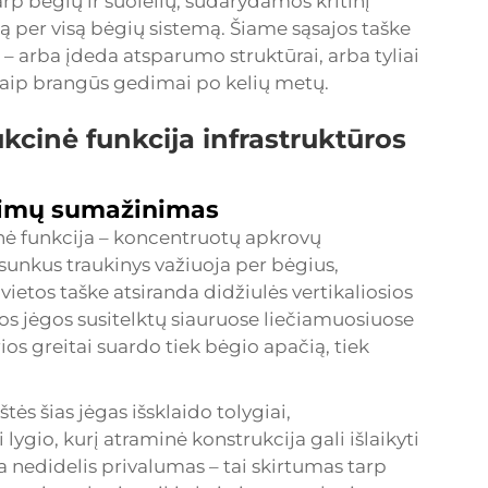
arp bėgių ir suolelių, sudarydamos kritinį
ą per visą bėgių sistemą. Šiame sąsajos taške
– arba įdeda atsparumo struktūrai, arba tyliai
 kaip brangūs gedimai po kelių metų.
kcinė funkcija infrastruktūros
pimų sumažinimas
ė funkcija – koncentruotų apkrovų
 sunkus traukinys važiuoja per bėgius,
vietos taške atsiranda didžiulės vertikaliosios
ios jėgos susitelktų siauruose liečiamuosiuose
os greitai suardo tiek bėgio apačią, tiek
s šias jėgas išsklaido tolygiai,
io, kurį atraminė konstrukcija gali išlaikyti
a nedidelis privalumas – tai skirtumas tarp