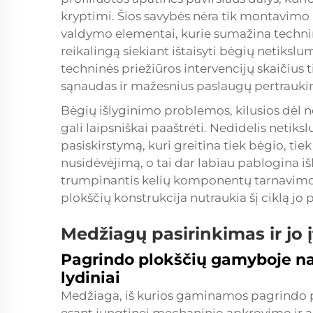
kryptimi. Šios savybės nėra tik montavimo 
valdymo elementai, kurie sumažina techni
reikalingą siekiant ištaisyti bėgių netiksl
techninės priežiūros intervencijų skaičius
sąnaudas ir mažesnius paslaugų pertrauki
Bėgių išlyginimo problemos, kilusios dėl
gali laipsniškai paaštrėti. Nedidelis netik
pasiskirstymą, kuri greitina tiek bėgio, ti
nusidėvėjimą, o tai dar labiau pablogina išl
trumpinantis kelių komponentų tarnavimo
plokščių konstrukcija nutraukia šį ciklą jo 
Medžiagų pasirinkimas ir jo 
Pagrindo plokščių gamyboje na
lydiniai
Medžiaga, iš kurios gaminamos pagrindo pl