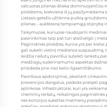
esant jungtinei mechaninio apkrovimo ir apl
valcuotas plienas išlieka dominuojančios
plokštėms, kiekviena iš jų pasižymėdama s
Lietasis geležis užtikrina puikią gniuždomą
plienas – aukštesnę tempiamąją stiprybę 
Taikymuose, kuriuose naudojami mediniai 
pasirinkimas taip pat turi atsižvelgti į met
Pagrindinės plokštės, kurios yra per kietai
gali sukelti vietinį medienos suspaudimą, 
leidžia riešutų paviršiui suteikti lankstų 
medžiagų suderinamumo aspektas dažnai n
prisideda prie viso kelio ilgaamžiškumo.
Paviršiaus apdorojimai, įskaitant cinkavim
prevencijos dangalus, padeda pratęsti pag
aplinkose. Infrastruktūrai, kuri yra veikia
cheminių teršalų, reikalingos pagrindinės 
nes korozijos sukeltas matmenų praradimas
anksčiau aprašytas apkrovos skirstymo ir i