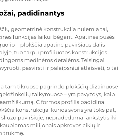
ožai, padidinantys
čių geometrinė konstrukcija nulemia tai,
ines funkcijas laikui bėgant. Apatinės pusės
 guolio – plokščia apatinė paviršiaus dalis
yje, tuo tarpu profiliuotos konstrukcijos
būdingoms medinėms detalėms. Teisingai
ruoti, pasvirsti ir palaipsniui atlaisvėti, o tai
ama tam tikruose pagrindo plokščių dizainuose
eležinkelių taikymuose – yra pavyzdys, kaip
gaamžiškumą. C formos profilis padidina
čia konstrukcija, kurios svoris yra toks pat,
 šliuzo paviršiuje, nepradėdama lankstytis iki
kaupiamas milijonais apkrovos ciklų ir
 trukmę.