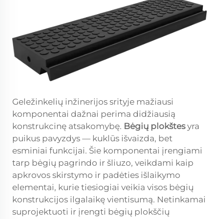
Geležinkelių inžinerijos srityje mažiausi
komponentai dažnai perima didžiausią
konstrukcinę atsakomybę.
Bėgių plokštes
yra
puikus pavyzdys — kuklūs išvaizda, bet
esminiai funkcijai. Šie komponentai įrengiami
tarp bėgių pagrindo ir šliuzo, veikdami kaip
apkrovos skirstymo ir padėties išlaikymo
elementai, kurie tiesiogiai veikia visos bėgių
konstrukcijos ilgalaikę vientisumą. Netinkamai
suprojektuoti ir įrengti bėgių plokščių