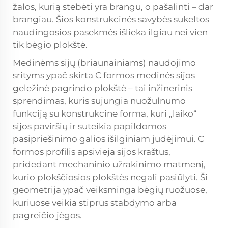
žalos, kurią stebėti yra brangu, o pašalinti – dar
brangiau. Šios konstrukcinės savybės sukeltos
naudingosios pasekmės išlieka ilgiau nei vien
tik bėgio plokštė.
Medinėms sijų (briaunainiams) naudojimo
srityms ypač skirta C formos medinės sijos
geležinė pagrindo plokštė – tai inžinerinis
sprendimas, kuris sujungia nuožulnumo
funkciją su konstrukcine forma, kuri „laiko“
sijos paviršių ir suteikia papildomos
pasipriešinimo galios išilginiam judėjimui. C
formos profilis apsivieja sijos kraštus,
pridedant mechaninio užrakinimo matmenį,
kurio plokščiosios plokštės negali pasiūlyti. Ši
geometrija ypač veiksminga bėgių ruožuose,
kuriuose veikia stiprūs stabdymo arba
pagreičio jėgos.