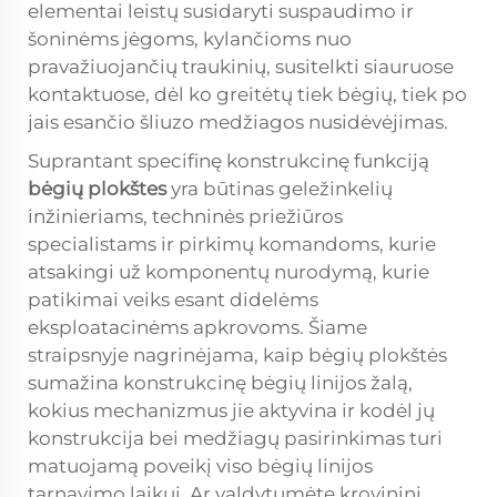
elementai leistų susidaryti suspaudimo ir
šoninėms jėgoms, kylančioms nuo
pravažiuojančių traukinių, susitelkti siauruose
kontaktuose, dėl ko greitėtų tiek bėgių, tiek po
jais esančio šliuzo medžiagos nusidėvėjimas.
Suprantant specifinę konstrukcinę funkciją
bėgių plokštes
yra būtinas geležinkelių
inžinieriams, techninės priežiūros
specialistams ir pirkimų komandoms, kurie
atsakingi už komponentų nurodymą, kurie
patikimai veiks esant didelėms
eksploatacinėms apkrovoms. Šiame
straipsnyje nagrinėjama, kaip bėgių plokštės
sumažina konstrukcinę bėgių linijos žalą,
kokius mechanizmus jie aktyvina ir kodėl jų
konstrukcija bei medžiagų pasirinkimas turi
matuojamą poveikį viso bėgių linijos
tarnavimo laikui. Ar valdytumėte krovininį