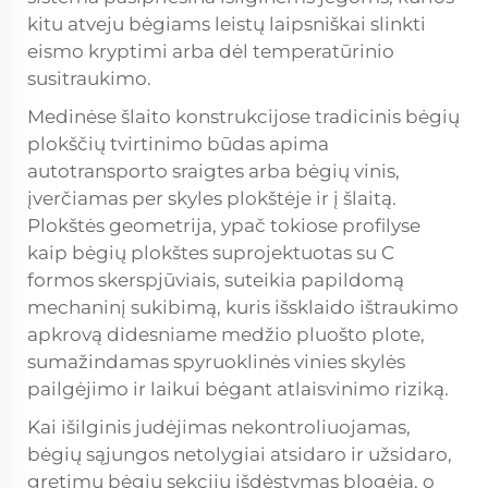
kitu atveju bėgiams leistų laipsniškai slinkti
eismo kryptimi arba dėl temperatūrinio
susitraukimo.
Medinėse šlaito konstrukcijose tradicinis bėgių
plokščių tvirtinimo būdas apima
autotransporto sraigtes arba bėgių vinis,
įverčiamas per skyles plokštėje ir į šlaitą.
Plokštės geometrija, ypač tokiose profilyse
kaip
bėgių plokštes
suprojektuotas su C
formos skerspjūviais, suteikia papildomą
mechaninį sukibimą, kuris išsklaido ištraukimo
apkrovą didesniame medžio pluošto plote,
sumažindamas spyruoklinės vinies skylės
pailgėjimo ir laikui bėgant atlaisvinimo riziką.
Kai išilginis judėjimas nekontroliuojamas,
bėgių sąjungos netolygiai atsidaro ir užsidaro,
gretimų bėgių sekcijų išdėstymas blogėja, o