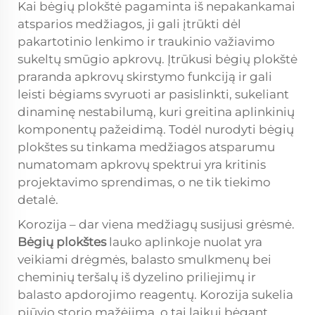
Kai bėgių plokštė pagaminta iš nepakankamai
atsparios medžiagos, ji gali įtrūkti dėl
pakartotinio lenkimo ir traukinio važiavimo
sukeltų smūgio apkrovų. Įtrūkusi bėgių plokštė
praranda apkrovų skirstymo funkciją ir gali
leisti bėgiams svyruoti ar pasislinkti, sukeliant
dinaminę nestabilumą, kuri greitina aplinkinių
komponentų pažeidimą. Todėl nurodyti bėgių
plokštes su tinkama medžiagos atsparumu
numatomam apkrovų spektrui yra kritinis
projektavimo sprendimas, o ne tik tiekimo
detalė.
Korozija – dar viena medžiagų susijusi grėsmė.
Bėgių plokštes
lauko aplinkoje nuolat yra
veikiami drėgmės, balasto smulkmenų bei
cheminių teršalų iš dyzelino priliejimų ir
balasto apdorojimo reagentų. Korozija sukelia
pjūvio storio mažėjimą, o tai laikui bėgant