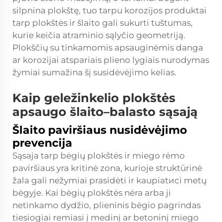
silpnina plokštę, tuo tarpu korozijos produktai
tarp plokštės ir šlaito gali sukurti tuštumas,
kurie keičia atraminio sąlyčio geometriją.
Plokščių su tinkamomis apsauginėmis danga
ar korozijai atspariais plieno lygiais nurodymas
žymiai sumažina šį susidėvėjimo kelias.
Kaip geležinkelio plokštės
apsaugo šlaito–balasto sąsają
Šlaito paviršiaus nusidėvėjimo
prevencija
Sąsaja tarp bėgių plokštės ir miego rėmo
paviršiaus yra kritinė zona, kurioje struktūrinė
žala gali nežymiai prasidėti ir kaupiatисi metų
bėgyje. Kai bėgių plokštės nėra arba ji
netinkamo dydžio, plieninis bėgio pagrindas
tiesiogiai remiasi į medinį ar betoninį miego