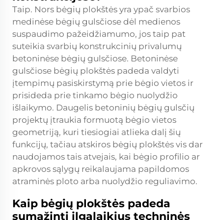
Taip. Nors bėgių plokštės yra ypač svarbios
medinėse bėgių gulsčiose dėl medienos
suspaudimo pažeidžiamumo, jos taip pat
suteikia svarbių konstrukcinių privalumų
betoninėse bėgių gulsčiose. Betoninėse
gulsčiose bėgių plokštės padeda valdyti
įtempimų pasiskirstymą prie bėgio vietos ir
prisideda prie tinkamo bėgio nuolydžio
išlaikymo. Daugelis betoninių bėgių gulsčių
projektų įtraukia formuotą bėgio vietos
geometriją, kuri tiesiogiai atlieka dalį šių
funkcijų, tačiau atskiros bėgių plokštės vis dar
naudojamos tais atvejais, kai bėgio profilio ar
apkrovos sąlygų reikalaujama papildomos
atraminės ploto arba nuolydžio reguliavimo.
Kaip bėgių plokštės padeda
sumažinti ilgalaikius techninės