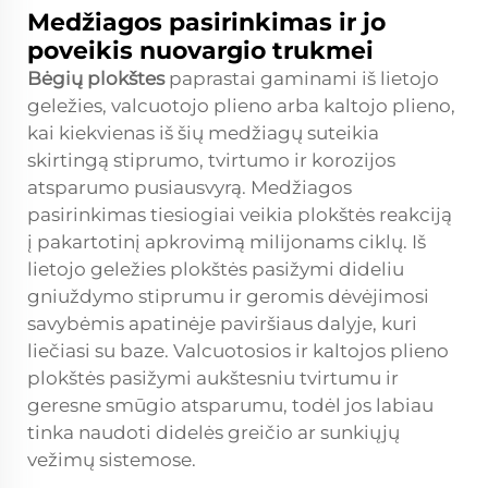
Medžiagos pasirinkimas ir jo
poveikis nuovargio trukmei
Bėgių plokštes
paprastai gaminami iš lietojo
geležies, valcuotojo plieno arba kaltojo plieno,
kai kiekvienas iš šių medžiagų suteikia
skirtingą stiprumo, tvirtumo ir korozijos
atsparumo pusiausvyrą. Medžiagos
pasirinkimas tiesiogiai veikia plokštės reakciją
į pakartotinį apkrovimą milijonams ciklų. Iš
lietojo geležies plokštės pasižymi dideliu
gniuždymo stiprumu ir geromis dėvėjimosi
savybėmis apatinėje paviršiaus dalyje, kuri
liečiasi su baze. Valcuotosios ir kaltojos plieno
plokštės pasižymi aukštesniu tvirtumu ir
geresne smūgio atsparumu, todėl jos labiau
tinka naudoti didelės greičio ar sunkiųjų
vežimų sistemose.