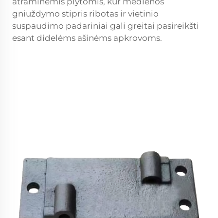
atraminėmis plytomis, kur medienos
gniuždymo stipris ribotas ir vietinio
suspaudimo padariniai gali greitai pasireikšti
esant didelėms ašinėms apkrovoms.