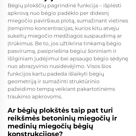
Bėgių plokščių pagrindinė funkcija – išplėsti
apkrovą nuo bėgio padėklo per didesnį
miegočio paviršiaus plotą, sumažinant vietines
įtempimo koncentracijas, kurios kitu atveju
sukeltų miegočio medžiagos suspaudimą ar
įtrūkimus. Be to, jos užtikrina tinkamą bėgio
pasvirumą, pasipriešina bėgiui šoniniam ir
išilginiam judėjimui bei apsaugo bėgio sėdynę
nuo abrazyvinio nusidėvėjimo. Visos šios
funkcijos kartu padeda išlaikyti bėgių
geometriją ir sumažinti struktūrinio
pažeidimo tempą veikiant pakartotinėms
traukinio apkrovoms.
Ar bėgių plokštės taip pat turi
reikšmės betoninių miegočių ir
medinių miegočių bėgių
konstrukcijose?