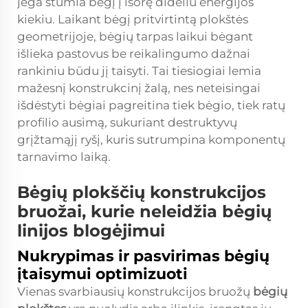
jėga stumia bėgį į išorę dideliu energijos
kiekiu. Laikant bėgį pritvirtintą plokštės
geometrijoje, bėgių tarpas laikui bėgant
išlieka pastovus be reikalingumo dažnai
rankiniu būdu jį taisyti. Tai tiesiogiai lemia
mažesnį konstrukcinį žalą, nes neteisingai
išdėstyti bėgiai pagreitina tiek bėgio, tiek ratų
profilio ausimą, sukuriant destruktyvų
grįžtamąjį ryšį, kuris sutrumpina komponentų
tarnavimo laiką.
Bėgių plokščių konstrukcijos
bruožai, kurie neleidžia bėgių
linijos blogėjimui
Nukrypimas ir pasvirimas bėgių
įtaisymui optimizuoti
Vienas svarbiausių konstrukcijos bruožų
bėgių