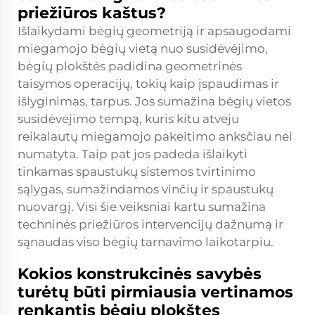
priežiūros kaštus?
Išlaikydami bėgių geometriją ir apsaugodami
miegamojo bėgių vietą nuo susidėvėjimo,
bėgių plokštės padidina geometrinės
taisymos operacijų, tokių kaip įspaudimas ir
išlyginimas, tarpus. Jos sumažina bėgių vietos
susidėvėjimo tempą, kuris kitu atveju
reikalautų miegamojo pakeitimo anksčiau nei
numatyta. Taip pat jos padeda išlaikyti
tinkamas spaustukų sistemos tvirtinimo
sąlygas, sumažindamos vinčių ir spaustukų
nuovargį. Visi šie veiksniai kartu sumažina
techninės priežiūros intervencijų dažnumą ir
sąnaudas viso bėgių tarnavimo laikotarpiu.
Kokios konstrukcinės savybės
turėtų būti pirmiausia vertinamos
renkantis bėgių plokštes