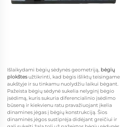
Išlaikydami bėgių sėdynės geometriją,
bėgių
plokštes
užtikrinti, kad bėgis išliktų teisingame
aukštyje ir su tinkamu nuolydžiu laikui bėgant.
Pažeista bėgių sėdynė sukelia nelyginį bėgio
įsėdimą, kuris sukuria diferencialinio įsėdimo
būseną ir kiekvienu ratu pravažiuojant įkelia
dinamines jėgas į bėgių konstrukciją. Šios
dinaminės jėgos sustiprėja didėjant greičiui ir
gali sukelti žalą toli už pažeistos bėgių sėdynės