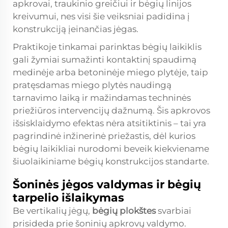
apkrovai, traukinio greičiui ir bėgių linijos
kreivumui, nes visi šie veiksniai padidina į
konstrukciją įeinančias jėgas.
Praktikoje tinkamai parinktas bėgių laikiklis
gali žymiai sumažinti kontaktinį spaudimą
medinėje arba betoninėje miego plytėje, taip
pratęsdamas miego plytės naudingą
tarnavimo laiką ir mažindamas techninės
priežiūros intervencijų dažnumą. Šis apkrovos
išsisklaidymo efektas nėra atsitiktinis – tai yra
pagrindinė inžinerinė priežastis, dėl kurios
bėgių laikikliai nurodomi beveik kiekviename
šiuolaikiniame bėgių konstrukcijos standarte.
Šoninės jėgos valdymas ir bėgių
tarpelio išlaikymas
Be vertikalių jėgų,
bėgių plokštes
svarbiai
prisideda prie šoninių apkrovų valdymo.