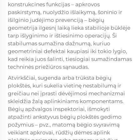
konstrukcines funkcijas – apkrovos
paskirstymą, nuolydžio išlaikymą, šoninio ir
išilginio judėjimo prevenciją – bėgių
geometrija ilgesnį laiką lieka stabilioje būklėje
tarp išlyginimo ir ištiesinimo operacijų. Ši
stabilumas sumažina dažnumą, kuriuo
geometriniai defektai kaupiasi iki tokio lygio,
kad reikia juos šalinti, tiesiogiai sumažindamas
techninės priežiūros sąnaudas.
Atvirkščiai, sugenda arba trūksta bėgių
plokštės, kuri sukelia vietinę nestabilumą ir
greičiau nei įprasti dėvėjimosi mechanizmai
skleidžia žalą aplinkiniams komponentams.
Bėgių apžvalgos inspektoriai, išmokyti
atpažinti ankstyvus bėgių plokštės gedimo
požymius – pvz., matomą bėgio svyravimą
veikiant apkrovai, rūdžių dėmes aplink