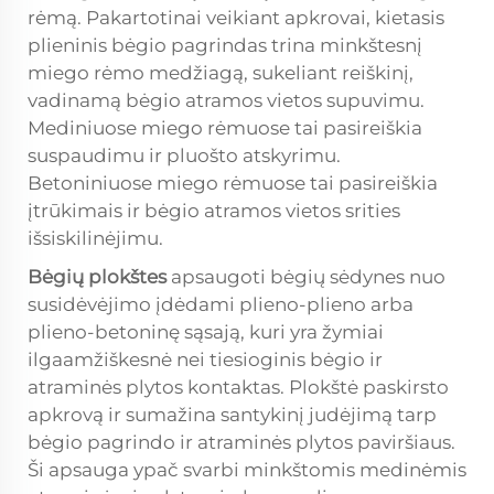
rėmą. Pakartotinai veikiant apkrovai, kietasis
plieninis bėgio pagrindas trina minkštesnį
miego rėmo medžiagą, sukeliant reiškinį,
vadinamą bėgio atramos vietos supuvimu.
Mediniuose miego rėmuose tai pasireiškia
suspaudimu ir pluošto atskyrimu.
Betoniniuose miego rėmuose tai pasireiškia
įtrūkimais ir bėgio atramos vietos srities
išsiskilinėjimu.
Bėgių plokštes
apsaugoti bėgių sėdynes nuo
susidėvėjimo įdėdami plieno-plieno arba
plieno-betoninę sąsają, kuri yra žymiai
ilgaamžiškesnė nei tiesioginis bėgio ir
atraminės plytos kontaktas. Plokštė paskirsto
apkrovą ir sumažina santykinį judėjimą tarp
bėgio pagrindo ir atraminės plytos paviršiaus.
Ši apsauga ypač svarbi minkštomis medinėmis