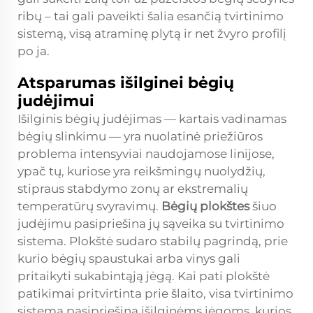
ribų – tai gali paveikti šalia esančią tvirtinimo
sistemą, visą atraminę plytą ir net žvyro profilį
po ja.
Atsparumas išilginei bėgių
judėjimui
Išilginis bėgių judėjimas — kartais vadinamas
bėgių slinkimu — yra nuolatinė priežiūros
problema intensyviai naudojamose linijose,
ypač tų, kuriose yra reikšmingų nuolydžių,
stipraus stabdymo zonų ar ekstremalių
temperatūrų svyravimų.
Bėgių plokštes
šiuo
judėjimu pasipriešina jų sąveika su tvirtinimo
sistema. Plokštė sudaro stabilų pagrindą, prie
kurio bėgių spaustukai arba vinys gali
pritaikyti sukabintąją jėgą. Kai pati plokštė
patikimai pritvirtinta prie šlaito, visa tvirtinimo
sistema pasipriešina išilginėms jėgoms, kurios