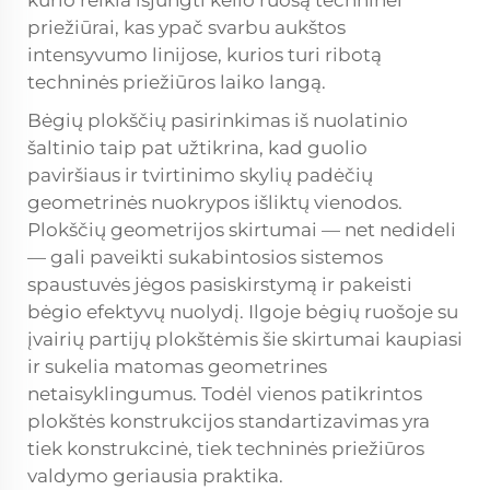
kurio reikia išjungti kelio ruošą techninei
priežiūrai, kas ypač svarbu aukštos
intensyvumo linijose, kurios turi ribotą
techninės priežiūros laiko langą.
Bėgių plokščių pasirinkimas iš nuolatinio
šaltinio taip pat užtikrina, kad guolio
paviršiaus ir tvirtinimo skylių padėčių
geometrinės nuokrypos išliktų vienodos.
Plokščių geometrijos skirtumai — net nedideli
— gali paveikti sukabintosios sistemos
spaustuvės jėgos pasiskirstymą ir pakeisti
bėgio efektyvų nuolydį. Ilgoje bėgių ruošoje su
įvairių partijų plokštėmis šie skirtumai kaupiasi
ir sukelia matomas geometrines
netaisyklingumus. Todėl vienos patikrintos
plokštės konstrukcijos standartizavimas yra
tiek konstrukcinė, tiek techninės priežiūros
valdymo geriausia praktika.