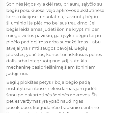
Šoninės jėgos kyla dėl ratų briaunų sąlyčio su
bėgiu posūkiuose, vėjo apkrovos aukštutinėse
konstrukcijose ir nuolatinių suvirintų bėgių
šiluminio išsiplėtimo bei susitraukimo. Jei
bėgis leidžiamas judėti šonine kryptimi per
miego vietos paviršių, gali įvykti bėgių tarpų
pločio padidėjimas arba sumažėjimas – abu
atvejai yra rimti saugos pavojai. Bėgių
plokštės, ypač tos, kurios turi iškilusias peties
dalis arba integruotą nuolydį, suteikia
mechaninę pasipriešinimą šiam šoniniam
judėjimui.
Bėgių plokštės petys riboja bėgio padą
nustatytose ribose, neleisdamas jam judėti
šonu po pakartotinės šoninės apkrovos. Šis
peties varžymas yra ypač naudingas
posūkiuose, kur judančio traukinio centrinė