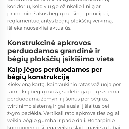
koridorių, keleivių geležinkelio liniją ar
pramoninį šakos bėgių ruošinį – principai,
reglamentuojantys bėgių plokščių veikimą,
išlieka nuosekliai aktualūs.
Konstrukcinė apkrovos
perduodamos grandinė ir
bėgių plokščių įsikišimo vieta
Kaip jėgos perduodamos per
bėgių konstrukciją
Kiekvieną kartą, kai traukinio ratas važiuoja per
tam tikrą bėgių ruožą, sudėtinga jėgų sistema
perduodama žemyn ir į šonus per bėgius,
tvirtinimo sistemą ir galiausiai į šlaitus bei
žvyro padėklą. Vertikali rato apkrova tiesiogiai
veikia bėgio gumbą ir pado dalį. Be tarpinio
komponento ši jėga veiktų šlaito paviršių labai