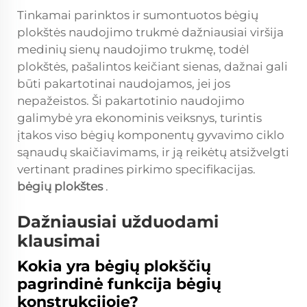
Tinkamai parinktos ir sumontuotos bėgių
plokštės naudojimo trukmė dažniausiai viršija
medinių sienų naudojimo trukmę, todėl
plokštės, pašalintos keičiant sienas, dažnai gali
būti pakartotinai naudojamos, jei jos
nepažeistos. Ši pakartotinio naudojimo
galimybė yra ekonominis veiksnys, turintis
įtakos viso bėgių komponentų gyvavimo ciklo
sąnaudų skaičiavimams, ir ją reikėtų atsižvelgti
vertinant pradines pirkimo specifikacijas.
bėgių plokštes
.
Dažniausiai užduodami
klausimai
Kokia yra bėgių plokščių
pagrindinė funkcija bėgių
konstrukcijoje?