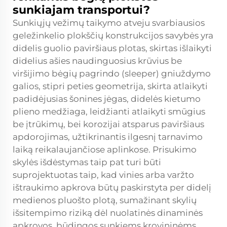
sunkiajam transportui?
Sunkiųjų vežimų taikymo atveju svarbiausios
geležinkelio plokščių konstrukcijos savybės yra
didelis guolio paviršiaus plotas, skirtas išlaikyti
didelius ašies naudinguosius krūvius be
viršijimo bėgių pagrindo (sleeper) gniuždymo
galios, stipri peties geometrija, skirta atlaikyti
padidėjusias šonines jėgas, didelės kietumo
plieno medžiaga, leidžianti atlaikyti smūgius
be įtrūkimų, bei korozijai atsparus paviršiaus
apdorojimas, užtikrinantis ilgesnį tarnavimo
laiką reikalaujančiose aplinkose. Prisukimo
skylės išdėstymas taip pat turi būti
suprojektuotas taip, kad vinies arba varžto
ištraukimo apkrova būtų paskirstyta per didelį
medienos pluošto plotą, sumažinant skylių
išsitempimo riziką dėl nuolatinės dinaminės
apkrovos, būdingos sunkiems krovininėms