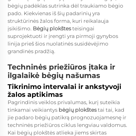
bėgių padėklas sutrinka dėl traukiamo bėgio
pado. Kiekvienas iš šių padarinių yra
struktūrinės žalos forma, kuri reikalauja
įsikišimo.
Bėgių plokštes
teisingai
suprojektuoti ir įrengti yra pirmoji gynybos
linija prieš šios nuolatinės susidėvėjimo
grandinės pradžią.
Techninės priežiūros įtaka ir
ilgalaikė bėgių našumas
Tikrinimo intervalai ir ankstyvoji
žalos aptikimas
Pagrindinis veiklos privalumas, kurį suteikia
tinkamai veikiantys
bėgių plokštes
tai tai, kad
jie padaro bėgių patikrą prognozuojamesnę ir
techninės priežiūros ciklus lengviau valdomus.
Kai bėgių plokštės atlieka jiems skirtas