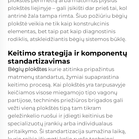
plokštės perimetrą arba matomus plyšius
plokštės liejinyje – gali įsikišti dar prieš tai, kol
antrinė žala tampa rimta. Šiuo požiūriu bėgių
plokštė veikia ne tik kaip konstrukcinis
elementas, bet taip pat kaip diagnostinis
rodiklis, atskleidžiantis bėgių sistemos būklę.
Keitimo strategija ir komponentų
standartizavimas
Bėgių plokštes
kurie atitinka pripažintus
matmenų standartus, žymiai supaprastina
keitimo procesą. Kai plokštės yra tarpusavyje
keičiamos visose miegamojo tipo vagonų
partijose, techninės priežiūros brigados gali
vežti vieną plokštės tipą tam tikram
geležinkelio ruošui ir įdiegti keitinius be
specializuotų įrankių arba individualaus
pritaikymo. Ši standartizacija sumažina laiką,