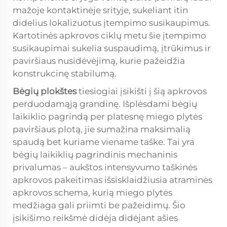
mažoje kontaktinėje srityje, sukeliant itin
didelius lokalizuotus įtempimo susikaupimus.
Kartotinės apkrovos ciklų metu šie įtempimo
susikaupimai sukelia suspaudimą, įtrūkimus ir
paviršiaus nusidėvėjimą, kurie pažeidžia
konstrukcinę stabilumą.
Bėgių plokštes
tiesiogiai įsikišti į šią apkrovos
perduodamąją grandinę. Išplėsdami bėgių
laikiklio pagrindą per platesnę miego plytės
paviršiaus plotą, jie sumažina maksimalią
spaudą bet kuriame viename taške. Tai yra
bėgių laikiklių pagrindinis mechaninis
privalumas – aukštos intensyvumo taškinės
apkrovos pakeitimas išsisklaidžiusia atraminės
apkrovos schema, kurią miego plytės
medžiaga gali priimti be pažeidimų. Šio
įsikišimo reikšmė didėja didėjant ašies