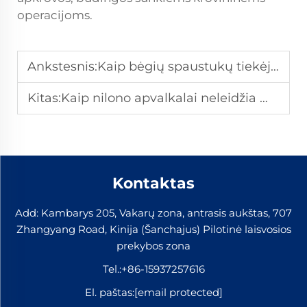
operacijoms.
Ankstesnis:
Kaip bėgių spaustukų tiekėjai gali palaikyti skubius geležinkelių statybos reikalavimus?
Kitas:
Kaip nilono apvalkalai neleidžia metalo į metalą dėvėtis takų surinkimuose?
Kontaktas
Add: Kambarys 205, Vakarų zona, antrasis aukštas, 707
Zhangyang Road, Kinija (Šanchajus) Pilotinė laisvosios
prekybos zona
Tel.:
+86-15937257616
El. paštas:
[email protected]