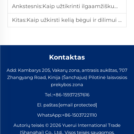
Ankstesnis:
Kaip užtikrinti ilgaamžiškumą geležinkelių izoliaciniuose sujungimuose?
Kitas:
Kaip užkirsti kelią bėgui ir dilimui bėgių izoliacijos sujungimuose?
Kontaktas
Add: Kambarys 205, Vakarų zona, antrasis aukštas, 707
Zhangyang Road, Kinija (Šanchajus) Pilotinė laisvosios
prekybos zona
Tel.:
+86-15937257616
El. paštas:
[email protected]
WhatsApp:
+86-15037221110
Autorių teisės © 2026 Yuerui International Trade
(Shanghai) Co., Ltd.. Visos teisės saugomos.