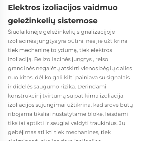
Elektros izoliacijos vaidmuo
geležinkelių sistemose
Šiuolaikinėje geležinkelių signalizacijoje
izoliacinės jungtys
yra būtini, nes jie užtikrina
tiek mechaninę tolydumą, tiek elektros
izoliaciją. Be
izoliacinės jungtys
, relso
grandinės negalėtų atskirti vienos bėgių dalies
nuo kitos, dėl ko gali kilti painiava su signalais
ir didelės saugumo rizika. Derindami
konstrukcinį tvirtumą su patikima izoliacija,
izoliacijos sujungimai užtikrina, kad srovė būtų
ribojama tiksliai nustatytame bloke, leisdami
tiksliai aptikti ir saugiai valdyti traukinius. Jų
gebėjimas atlikti tiek mechanines, tiek