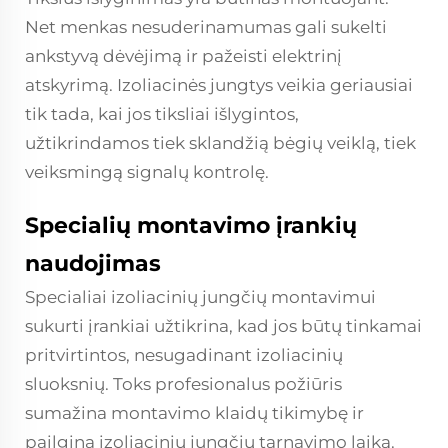
Net menkas nesuderinamumas gali sukelti
ankstyvą dėvėjimą ir pažeisti elektrinį
atskyrimą. Izoliacinės jungtys veikia geriausiai
tik tada, kai jos tiksliai išlygintos,
užtikrindamos tiek sklandžią bėgių veiklą, tiek
veiksmingą signalų kontrolę.
Specialių montavimo įrankių
naudojimas
Specialiai izoliacinių jungčių montavimui
sukurti įrankiai užtikrina, kad jos būtų tinkamai
pritvirtintos, nesugadinant izoliacinių
sluoksnių. Toks profesionalus požiūris
sumažina montavimo klaidų tikimybę ir
pailgina izoliacinių jungčių tarnavimo laiką.