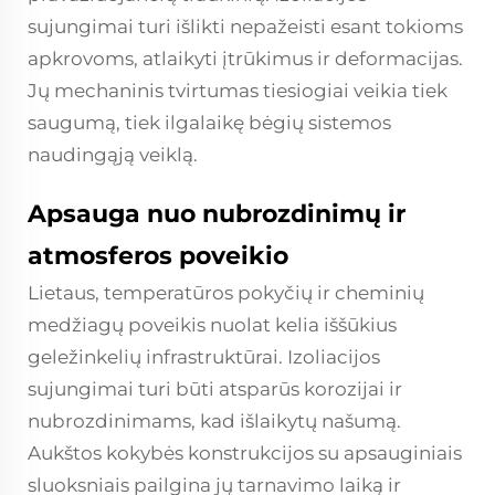
sujungimai turi išlikti nepažeisti esant tokioms
apkrovoms, atlaikyti įtrūkimus ir deformacijas.
Jų mechaninis tvirtumas tiesiogiai veikia tiek
saugumą, tiek ilgalaikę bėgių sistemos
naudingąją veiklą.
Apsauga nuo nubrozdinimų ir
atmosferos poveikio
Lietaus, temperatūros pokyčių ir cheminių
medžiagų poveikis nuolat kelia iššūkius
geležinkelių infrastruktūrai. Izoliacijos
sujungimai turi būti atsparūs korozijai ir
nubrozdinimams, kad išlaikytų našumą.
Aukštos kokybės konstrukcijos su apsauginiais
sluoksniais pailgina jų tarnavimo laiką ir