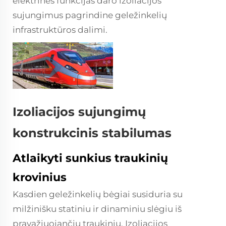
elektrines funkcijas daro izoliacijos
sujungimus pagrindine geležinkelių
infrastruktūros dalimi.
Izoliacijos sujungimų
konstrukcinis stabilumas
Atlaikyti sunkius traukinių
krovinius
Kasdien geležinkelių bėgiai susiduria su
milžinišku statiniu ir dinaminiu slėgiu iš
pravažiuojančių traukinių. Izoliacijos