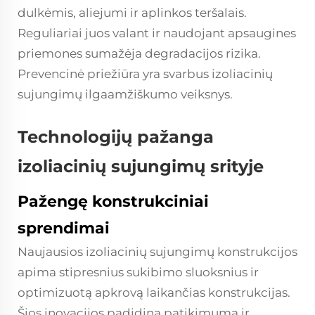
dulkėmis, aliejumi ir aplinkos teršalais.
Reguliariai juos valant ir naudojant apsaugines
priemones sumažėja degradacijos rizika.
Prevencinė priežiūra yra svarbus izoliacinių
sujungimų ilgaamžiškumo veiksnys.
Technologijų pažanga
izoliacinių sujungimų srityje
Pažengę konstrukciniai
sprendimai
Naujausios izoliacinių sujungimų konstrukcijos
apima stipresnius sukibimo sluoksnius ir
optimizuotą apkrovą laikančias konstrukcijas.
Šios inovacijos padidina patikimumą ir