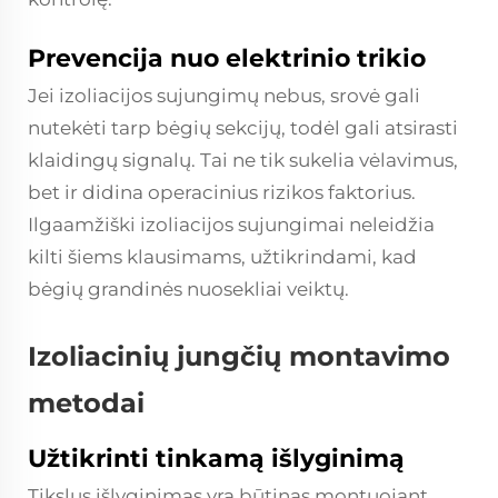
Prevencija nuo elektrinio trikio
Jei izoliacijos sujungimų nebus, srovė gali
nutekėti tarp bėgių sekcijų, todėl gali atsirasti
klaidingų signalų. Tai ne tik sukelia vėlavimus,
bet ir didina operacinius rizikos faktorius.
Ilgaamžiški izoliacijos sujungimai neleidžia
kilti šiems klausimams, užtikrindami, kad
bėgių grandinės nuosekliai veiktų.
Izoliacinių jungčių montavimo
metodai
Užtikrinti tinkamą išlyginimą
Tikslus išlyginimas yra būtinas montuojant.