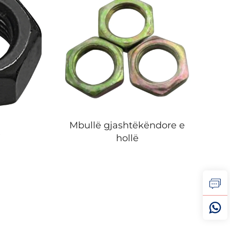
Mbullë gjashtëkëndore e
x
hollë