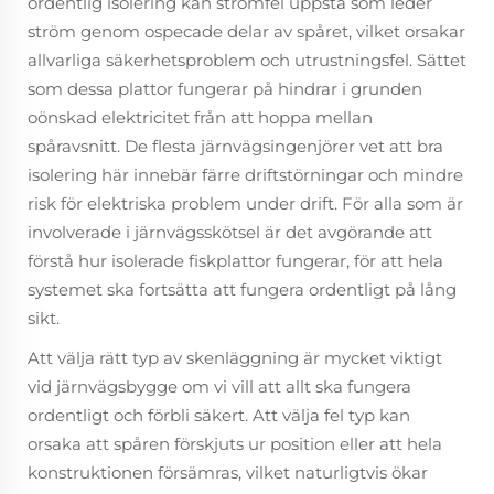
ordentlig isolering kan strömfel uppstå som leder
ström genom ospecade delar av spåret, vilket orsakar
allvarliga säkerhetsproblem och utrustningsfel. Sättet
som dessa plattor fungerar på hindrar i grunden
oönskad elektricitet från att hoppa mellan
spåravsnitt. De flesta järnvägsingenjörer vet att bra
isolering här innebär färre driftstörningar och mindre
risk för elektriska problem under drift. För alla som är
involverade i järnvägsskötsel är det avgörande att
förstå hur isolerade fiskplattor fungerar, för att hela
systemet ska fortsätta att fungera ordentligt på lång
sikt.
Att välja rätt typ av skenläggning är mycket viktigt
vid järnvägsbygge om vi vill att allt ska fungera
ordentligt och förbli säkert. Att välja fel typ kan
orsaka att spåren förskjuts ur position eller att hela
konstruktionen försämras, vilket naturligtvis ökar