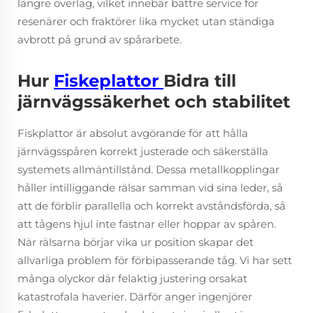
längre överlag, vilket innebär bättre service för
resenärer och fraktörer lika mycket utan ständiga
avbrott på grund av spårarbete.
Hur
Fiskeplattor
Bidra till
järnvägssäkerhet och stabilitet
Fiskplattor är absolut avgörande för att hålla
järnvägsspåren korrekt justerade och säkerställa
systemets allmäntillstånd. Dessa metallkopplingar
håller intilliggande rälsar samman vid sina leder, så
att de förblir parallella och korrekt avståndsförda, så
att tågens hjul inte fastnar eller hoppar av spåren.
När rälsarna börjar vika ur position skapar det
allvarliga problem för förbipasserande tåg. Vi har sett
många olyckor där felaktig justering orsakat
katastrofala haverier. Därför anger ingenjörer