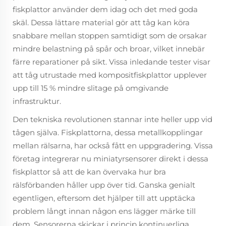
fiskplattor använder dem idag och det med goda
skäl. Dessa lättare material gör att tåg kan köra
snabbare mellan stoppen samtidigt som de orsakar
mindre belastning på spår och broar, vilket innebär
färre reparationer på sikt. Vissa inledande tester visar
att tåg utrustade med kompositfiskplattor upplever
upp till 15 % mindre slitage på omgivande
infrastruktur.
Den tekniska revolutionen stannar inte heller upp vid
tågen själva. Fiskplattorna, dessa metallkopplingar
mellan rälsarna, har också fått en uppgradering. Vissa
företag integrerar nu miniatyrsensorer direkt i dessa
fiskplattor så att de kan övervaka hur bra
rälsförbanden håller upp över tid. Ganska genialt
egentligen, eftersom det hjälper till att upptäcka
problem långt innan någon ens lägger märke till
dem. Sensorerna skickar i princip kontinuerliga