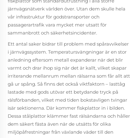
fiskplattor som standardutrustning i alla större
järnvägsnätverk världen över. Utan dem skulle hela
vår infrastruktur för godstransporter och
passagerartrafik vara mycket mer utsatt för
sammanbrott och säkerhetsincidenter.
Ett antal saker bidrar till problem med spåravvikelser
i järnvägssystem. Temperatursvängningar är en stor
anledning eftersom metall expanderar när det blir
varmt och drar ihop sig när det är kallt, vilket skapar
irriterande mellanrum mellan rälsarna som får allt att
gå ur spång. Så finns det också viktfaktorn – lasttåg
lastade med gods utövar ett betydande tryck på
rälsförbanden, vilket med tiden bokstavligen tvingar
isär sektionerna. Där kommer fiskplattor in i bilden.
Dessa stålplattor klämmer fast rälsändarna och håller
dem säkert fästa även när de utsätts för olika
miljöpåfrestningar från växlande väder till den