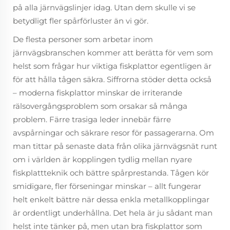
på alla järnvägslinjer idag. Utan dem skulle vi se
betydligt fler spårförluster än vi gör.
De flesta personer som arbetar inom
järnvägsbranschen kommer att berätta för vem som
helst som frågar hur viktiga fiskplattor egentligen är
för att hålla tågen säkra. Siffrorna stöder detta också
– moderna fiskplattor minskar de irriterande
rälsovergångsproblem som orsakar så många
problem. Färre trasiga leder innebär färre
avspårningar och säkrare resor för passagerarna. Om
man tittar på senaste data från olika järnvägsnät runt
om i världen är kopplingen tydlig mellan nyare
fiskplattteknik och bättre spårprestanda. Tågen kör
smidigare, fler förseningar minskar – allt fungerar
helt enkelt bättre när dessa enkla metallkopplingar
är ordentligt underhållna. Det hela är ju sådant man
helst inte tänker på, men utan bra fiskplattor som