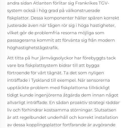
andra sidan Atlanten förlitar sig Frankrikes TGV-
system också i hög grad på välkonstruerade
fiskplattor. Dessa komponenter håller spåren korrekt
justerade även när tågen rör sig i höga hastigheter,
vilket gör de problemfria resorna möjliga som
passagerarna kommit att förvänta sig från modern
höghastighetstågstrafik.
Att titta på hur järnvägsolyckor har förebyggts tack
vare bra fiskplattsystem bidrar till att bygga
förtroende för vårt tågnät. Ta det som nyligen
inträffade i Tyskland till exempel. När sensorerna
upptäckte problem med fiskplattorna tillräckligt
tidigt kunde ingenjörerna åtgärda dem innan något
allvarligt inträffade. En sådan proaktiv strategi räddar
liv och förhindrar kostsamma störningar. Slutsatsen
är att regelbundet underhåll och korrekt installation
av dessa kopplingsplattor fortfarande är avgörande