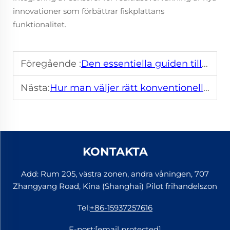
innovationer som förbättrar fiskplattans
funktionalitet.
Föregående :
Den essentiella guiden till fiskplattor för järnvägsspår
Nästa:
Hur man väljer rätt konventionell järnvägsfäste för sin budget
KONTAKTA
Add: Rum 205, västra zonen, andra våningen, 707
Zhangyang Road, Kina (Shanghai) Pilot frihandelszon
Tel:
+86-15937257616
E-post:
[email protected]