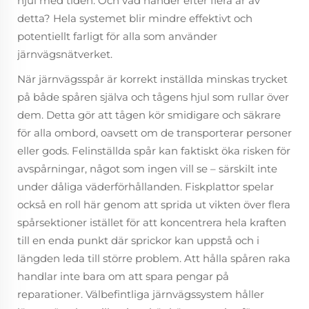
hjul med tiden. Och vad händer efter flera år av
detta? Hela systemet blir mindre effektivt och
potentiellt farligt för alla som använder
järnvägsnätverket.
När järnvägsspår är korrekt inställda minskas trycket
på både spåren själva och tågens hjul som rullar över
dem. Detta gör att tågen kör smidigare och säkrare
för alla ombord, oavsett om de transporterar personer
eller gods. Felinställda spår kan faktiskt öka risken för
avspårningar, något som ingen vill se – särskilt inte
under dåliga väderförhållanden. Fiskplattor spelar
också en roll här genom att sprida ut vikten över flera
spårsektioner istället för att koncentrera hela kraften
till en enda punkt där sprickor kan uppstå och i
längden leda till större problem. Att hålla spåren raka
handlar inte bara om att spara pengar på
reparationer. Välbefintliga järnvägssystem håller