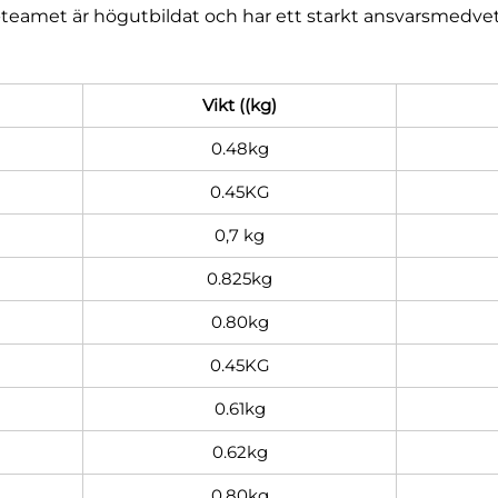
-teamet är högutbildat och har ett starkt ansvarsmedvet
Vikt ((kg)
0.48kg
0.45KG
0,7 kg
0.825kg
0.80kg
0.45KG
0.61kg
0.62kg
0.80kg