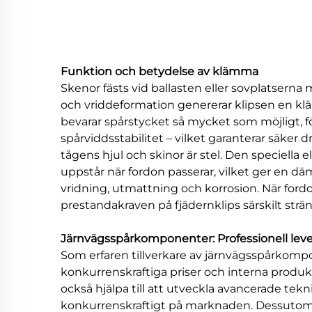
Funktion och betydelse av klämma
Skenor fästs vid ballasten eller sovplatsern
och vriddeformation genererar klipsen en klämm
bevarar spårstycket så mycket som möjligt, för
spårviddsstabilitet – vilket garanterar säker
tågens hjul och skinor är stel. Den speciella
uppstår när fordon passerar, vilket ger en d
vridning, utmattning och korrosion. När for
prestandakraven på fjädernklips särskilt strä
Järnvägsspårkomponenter: Professionell leve
Som erfaren tillverkare av järnvägsspårkompon
konkurrenskraftiga priser och interna produk
också hjälpa till att utveckla avancerade tek
konkurrenskraftigt på marknaden. Dessutom har