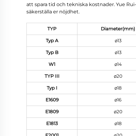
att spara tid och tekniska kostnader. Yue Rui
säkerställa er nöjdhet.
TYP
Diameter(mm)
Typ A
ø13
Typ B
ø13
W1
ø14
TYP III
ø20
Typ I
ø18
E1609
ø16
E1809
ø20
E1813
ø18
E2001
ø20