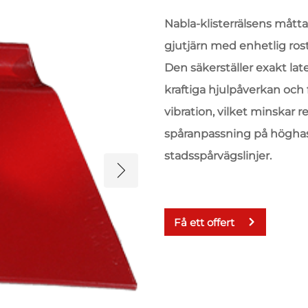
Nabla-klisterrälsens måtta
gjutjärn med enhetlig ro
Den säkerställer exakt lat
kraftiga hjulpåverkan och
vibration, vilket minskar
spåranpassning på höghas
stadsspårvägslinjer.
Få ett offert