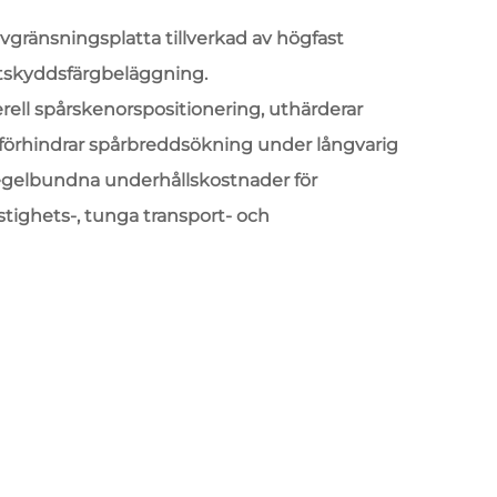
vgränsningsplatta tillverkad av högfast
stskyddsfärgbeläggning.
erell spårskenorspositionering, uthärderar
 förhindrar spårbreddsökning under långvarig
 regelbundna underhållskostnader för
tighets-, tunga transport- och