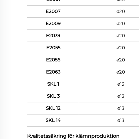
E2007
ø20
E2009
ø20
E2039
ø20
E2055
ø20
E2056
ø20
E2063
ø20
SKL 1
ø13
SKL 3
ø13
SKL 12
ø13
SKL 14
ø13
Kvalitetssäkring för klämnproduktion