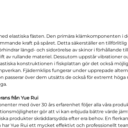
a med elastiska fästen. Den primära klämkomponenten i d
ande kraft på spåret. Detta säkerställer en tillförlitlig
hindrar längd- och sidorörelse av skinor i förhållande til
 drift av rullande materiel. Dessutom uppstår vibratione
 elastiska konstruktionen i fiskplattan gör det också möj
ämpverkan. Fjädernklips fungerar under upprepade altern
don passerar över dem utsätts de också för extremt höga
nga.
rans från Yue Rui
enter med över 30 års erfarenhet följer alla våra produk
tionsmöjligheter gör att vi kan erbjuda bättre värde jäm
niska produkter skräddarsydda efter era behov. En flerka
 Yue Rui ett mycket effektivt och professionellt team so