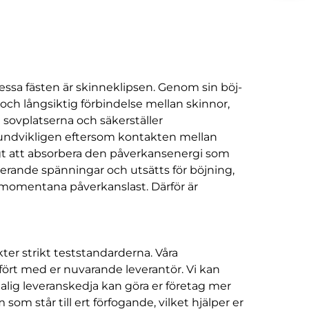
essa fästen är skinneklipsen. Genom sin böj-
 och långsiktig förbindelse mellan skinnor,
l sovplatserna och säkerställer
r oundvikligen eftersom kontakten mellan
ligt att absorbera den påverkansenergi som
erande spänningar och utsätts för böjning,
 momentana påverkanslast. Därför är
ter strikt teststandarderna. Våra
fört med er nuvarande leverantör. Vi kan
nalig leveranskedja kan göra er företag mer
m står till ert förfogande, vilket hjälper er