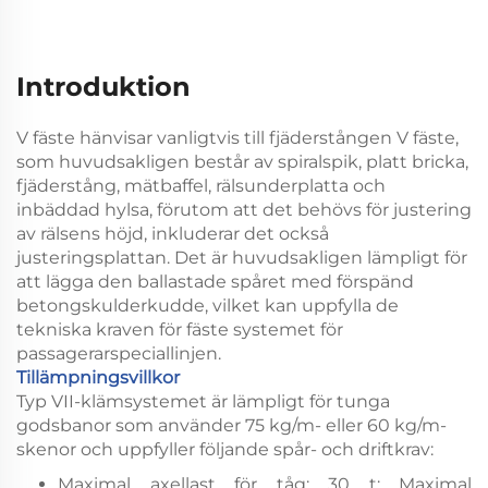
Introduktion
V fäste hänvisar vanligtvis till fjäderstången V fäste,
som huvudsakligen består av spiralspik, platt bricka,
fjäderstång, mätbaffel, rälsunderplatta och
inbäddad hylsa, förutom att det behövs för justering
av rälsens höjd, inkluderar det också
justeringsplattan. Det är huvudsakligen lämpligt för
att lägga den ballastade spåret med förspänd
betongskulderkudde, vilket kan uppfylla de
tekniska kraven för fäste systemet för
passagerarspeciallinjen.
Tillämpningsvillkor
Typ VII-klämsystemet är lämpligt för tunga
godsbanor som använder 75 kg/m- eller 60 kg/m-
skenor och uppfyller följande spår- och driftkrav:
Maximal axellast för tåg: 30 t; Maximal