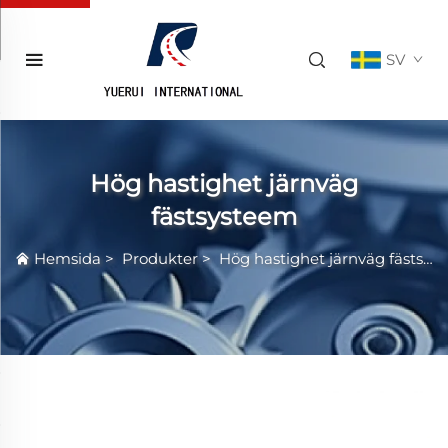
SV
Hög hastighet järnväg
fästsysteem
Hemsida
>
Produkter
>
Hög hastighet järnväg fästsysteem