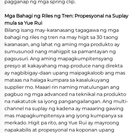
pagganap ng mga spring clip.
Mga Bahagi ng Riles ng Tren: Propesyonal na Suplay
mula sa Yue Rui
Bilang isang may-karanasang tagagawa ng mga
bahagi ng riles ng tren na may higit sa 30 taong
karanasan, ang lahat ng aming mga produkto ay
sumusunod nang mahigpit sa pamantayan ng
pagsusuri. Ang aming mapagkumpitensyang
presyo at kakayahang mag-produce nang direkta
ay nagbibigay-daan upang maipagkaloob ang mas
mataas na halaga kumpara sa kasalukuyang
supplier mo. Maaari rin naming matulungan ang
pagbuo ng mga advanced na teknikal na produkto
na nakatutok sa iyong pangangailangan. Ang multi-
channel na suplay ng kadena ay maaaring gawing
mas mapagkumpitensya ang iyong kumpanya sa
merkado. Higit pa rito, ang Yue Rui ay mayroong
napakabilis at propesyonal na koponan upang