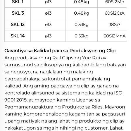
SKL 1
ø13
0.48kg
60Si2Mn
SKL 3
ø13
0.48kg
60Si2CrA
SKL 12
ø13
0.53kg
38Si7
SKL 14
ø13
0.53kg
60Si2MnA
Garantiya sa Kalidad para sa Produksyon ng Clip
Ang produksyon ng Rail Clips ng Yue Rui ay
sumusunod sa pilosopiya ng kalidad-bilang batayan
sa negosyo, na naglalaan ng malaking
pagpapahalaga sa kontrol at pamamahala ng
kalidad. Ang aming paggawa ng clip ay ganap na
kontrolado alinsunod sa sistema ng kalidad na ISO
9001:2015, at mayroon kaming License sa
Pagmamanupaktura ng Produkto sa Riles. Mayroon
kaming komprehensibong kagamitan sa pagsusuri
upang matiyak na ang lahat ng produkto ng clip ay
nakakatugon sa mga hinihingi ng customer. Lahat