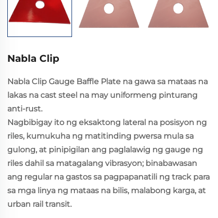
Nabla Clip
Nabla Clip Gauge Baffle Plate na gawa sa mataas na
lakas na cast steel na may uniformeng pinturang
anti-rust.
Nagbibigay ito ng eksaktong lateral na posisyon ng
riles, kumukuha ng matitinding pwersa mula sa
gulong, at pinipigilan ang paglalawig ng gauge ng
riles dahil sa matagalang vibrasyon; binabawasan
ang regular na gastos sa pagpapanatili ng track para
sa mga linya ng mataas na bilis, malabong karga, at
urban rail transit.