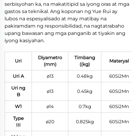
serbisyohan ka, na makatitipid sa iyong oras at mga
gastos sa teknikal. Ang koponan ng Yue Rui ay
lubos na espesyalisado at may matibay na
pakiramdam ng responsibilidad, na nagtatrabaho
upang bawasan ang mga panganib at tiyakin ang
iyong kasiyahan.
Diyametro
Timbang
Uri
Materyal
(mm)
((kg)
Uri A
ø13
0.48kg
60Si2Mn
Uri ng
ø13
0.45kg
60Si2Mn
B
W1
ø14
0.7kg
60Si2Mn
Type
ø20
0.825kg
60Si2Mn
III