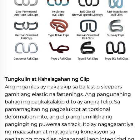
Tungkulin at Kahalagahan ng Clip
Ang mga riles ay nakalakip sa ballast o sleepers
gamit ang elastic na fastenings. Ang pangunahing
bahagi ng pagkakalakip dito ay ang rail clip. Sa
pamamagitan ng pagbaluktot at torsional
deformation nito, ang clip ang lumilikha ng
pangingit ng puwersa sa track. Ito ay nagagarantiya
ng maaasahan at matagalang koneksyon sa
pagitan ng mga riles, pinapanatili ang integridad ng