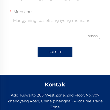
Mensahe
0/1000
Isumite
Kontak
Add: Kuwarto 205, West Zone, 2nd Floor, No. 707
Zhangyang Road, China (Shanghai) Pilot Free Trade
Zone