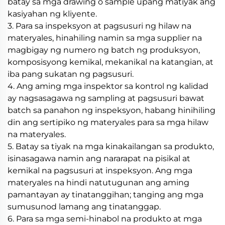
batay sa mga drawing o sample upang matiyak ang
kasiyahan ng kliyente.
3. Para sa inspeksyon at pagsusuri ng hilaw na
materyales, hinahiling namin sa mga supplier na
magbigay ng numero ng batch ng produksyon,
komposisyong kemikal, mekanikal na katangian, at
iba pang sukatan ng pagsusuri.
4. Ang aming mga inspektor sa kontrol ng kalidad
ay nagsasagawa ng sampling at pagsusuri bawat
batch sa panahon ng inspeksyon, habang hinihiling
din ang sertipiko ng materyales para sa mga hilaw
na materyales.
5. Batay sa tiyak na mga kinakailangan sa produkto,
isinasagawa namin ang nararapat na pisikal at
kemikal na pagsusuri at inspeksyon. Ang mga
materyales na hindi natutugunan ang aming
pamantayan ay tinatanggihan; tanging ang mga
sumusunod lamang ang tinatanggap.
6. Para sa mga semi-hinabol na produkto at mga