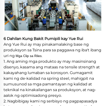
6 Dahilan Kung Bakit Pumipili kay Yue Rui
Ang Yue Rui ay may pinakamalaking base ng
produksyon sa Tsina para sa paggawa ng iba't ibang
uri ng
Mga Clip sa Riles.
1. Ang aming mga produkto ay may masinsinang
disenyo, kasama ang mataas na tensile strength at
kakayahang lumaban sa korosyon. Gumagamit
kami ng de-kalidad na spring steel, mahigpit na
sumusunod sa mga pamantayan ng kalidad at
teknikal na kinakailangan sa produksyon, at nag-
aalok ng optimisadong presyo.
2. Nagbibigay kami ng serbisyo ng pagpapasadya