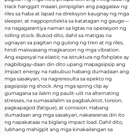
track hangga't maaari, pinipigilan ang paggalaw ng
riles sa haba at lapad na direksyon kaugnay ng mga
sleeper, at nagpoprotekta sa katatagan ng gauge—
na nagagarantiya naman sa ligtas na operasyon ng
rolling stock. Bukod dito, dahil sa matigas na
ugnayan sa pagitan ng gulong ng tren at ng riles,
hindi maiiwasang magkaroon ng mga vibration.
Ang espesyal na elastic na istruktura ng fishplate ay
nagbibigay-daan din dito upang mapagsipsip ang
impact energy na nabubuo habang dumadaan ang
mga sasakyan, na nagreresulta sa epekto ng
pagsipsip ng shock. Ang mga spring clip ay
gumagana sa ilalim ng paulit-ulit na alternating
stresses, na sumasailalim sa pagbaluktot, torsion,
pagkapagod (fatigue), at corrosion. Habang
dumadaan ang mga sasakyan, nakararanas din ito
ng napakataas na biglang impact load. Dahil dito,
lubhang mahigpit ang mga kinakailangan sa