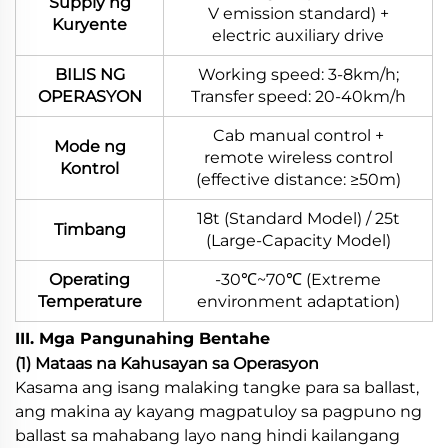
Supply ng
V emission standard) +
Kuryente
electric auxiliary drive
BILIS NG
Working speed: 3-8km/h;
OPERASYON
Transfer speed: 20-40km/h
Cab manual control +
Mode ng
remote wireless control
Kontrol
(effective distance: ≥50m)
18t (Standard Model) / 25t
Timbang
(Large-Capacity Model)
Operating
-30℃~70℃ (Extreme
Temperature
environment adaptation)
III. Mga Pangunahing Bentahe
(1) Mataas na Kahusayan sa Operasyon
Kasama ang isang malaking tangke para sa ballast,
ang makina ay kayang magpatuloy sa pagpuno ng
ballast sa mahabang layo nang hindi kailangang