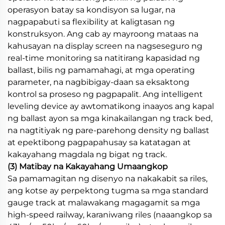
operasyon batay sa kondisyon sa lugar, na
nagpapabuti sa flexibility at kaligtasan ng
konstruksyon. Ang cab ay mayroong mataas na
kahusayan na display screen na nagseseguro ng
real-time monitoring sa natitirang kapasidad ng
ballast, bilis ng pamamahagi, at mga operating
parameter, na nagbibigay-daan sa eksaktong
kontrol sa proseso ng pagpapalit. Ang intelligent
leveling device ay awtomatikong inaayos ang kapal
ng ballast ayon sa mga kinakailangan ng track bed,
na nagtitiyak ng pare-parehong density ng ballast
at epektibong pagpapahusay sa katatagan at
kakayahang magdala ng bigat ng track.
(3) Matibay na Kakayahang Umaangkop
Sa pamamagitan ng disenyo na nakakabit sa riles,
ang kotse ay perpektong tugma sa mga standard
gauge track at malawakang magagamit sa mga
high-speed railway, karaniwang riles (naaangkop sa