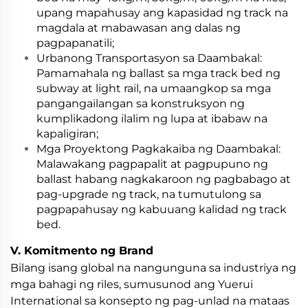
upang mapahusay ang kapasidad ng track na
magdala at mabawasan ang dalas ng
pagpapanatili;
Urbanong Transportasyon sa Daambakal:
Pamamahala ng ballast sa mga track bed ng
subway at light rail, na umaangkop sa mga
pangangailangan sa konstruksyon ng
kumplikadong ilalim ng lupa at ibabaw na
kapaligiran;
Mga Proyektong Pagkakaiba ng Daambakal:
Malawakang pagpapalit at pagpupuno ng
ballast habang nagkakaroon ng pagbabago at
pag-upgrade ng track, na tumutulong sa
pagpapahusay ng kabuuang kalidad ng track
bed.
V. Komitmento ng Brand
Bilang isang global na nangunguna sa industriya ng
mga bahagi ng riles, sumusunod ang Yuerui
International sa konsepto ng pag-unlad na mataas