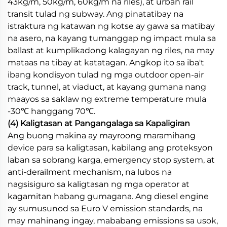
43kg/m, 50kg/m, 60kg/m na riles), at urban rail
transit tulad ng subway. Ang pinatatibay na
istraktura ng katawan ng kotse ay gawa sa matibay
na asero, na kayang tumanggap ng impact mula sa
ballast at kumplikadong kalagayan ng riles, na may
mataas na tibay at katatagan. Angkop ito sa iba't
ibang kondisyon tulad ng mga outdoor open-air
track, tunnel, at viaduct, at kayang gumana nang
maayos sa saklaw ng extreme temperature mula
-30℃ hanggang 70℃.
(4) Kaligtasan at Pangangalaga sa Kapaligiran
Ang buong makina ay mayroong maramihang
device para sa kaligtasan, kabilang ang proteksyon
laban sa sobrang karga, emergency stop system, at
anti-derailment mechanism, na lubos na
nagsisiguro sa kaligtasan ng mga operator at
kagamitan habang gumagana. Ang diesel engine
ay sumusunod sa Euro V emission standards, na
may mahinang ingay, mababang emissions sa usok,