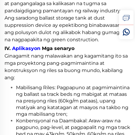
at pangangalaga sa kalikasan na tugma sa
pandaigdigang pamantayan ng railway industry.
Ang saradong ballast storage tank at dust
suppression device ay epektibong binabawasan
ang polusyon dulot ng alikabok habang gumagana,
na nagpapakita ng green construction.
IV.
Aplikasyon
Mga senaryo
Ginagamit nang malawakan ang kagamitang ito sa
mga proyektong pang-pagmimaintina at
konstruksyon ng riles sa buong mundo, kabilang
ang:
Mabilisang Riles: Pagpapuno at pagmimaintina
ng ballast sa track beds ng mabigat at mataas
na presyong riles (60kg/m pataas), upang
matiyak ang katatagan at maayos na takbo ng
mga mabilisang tren;
Konbensyonal na Daambakal: Araw-araw na
pagpuno, pag-level, at pagpapalit ng mga track
bed na may 43kg/m, 50kg/m, 60kg/m na riles,