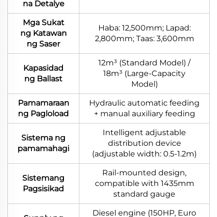
na Detalye
Mga Sukat
Haba: 12,500mm; Lapad:
ng Katawan
2,800mm; Taas: 3,600mm
ng Saser
12m³ (Standard Model) /
Kapasidad
18m³ (Large-Capacity
ng Ballast
Model)
Pamamaraan
Hydraulic automatic feeding
ng Pagloload
+ manual auxiliary feeding
Intelligent adjustable
Sistema ng
distribution device
pamamahagi
(adjustable width: 0.5-1.2m)
Rail-mounted design,
Sistemang
compatible with 1435mm
Pagsisikad
standard gauge
Diesel engine (150HP, Euro