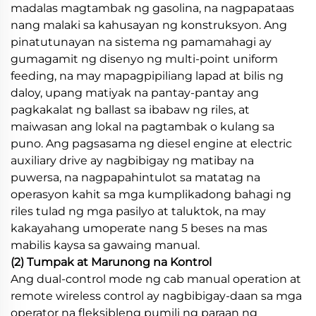
madalas magtambak ng gasolina, na nagpapataas
nang malaki sa kahusayan ng konstruksyon. Ang
pinatutunayan na sistema ng pamamahagi ay
gumagamit ng disenyo ng multi-point uniform
feeding, na may mapagpipiliang lapad at bilis ng
daloy, upang matiyak na pantay-pantay ang
pagkakalat ng ballast sa ibabaw ng riles, at
maiwasan ang lokal na pagtambak o kulang sa
puno. Ang pagsasama ng diesel engine at electric
auxiliary drive ay nagbibigay ng matibay na
puwersa, na nagpapahintulot sa matatag na
operasyon kahit sa mga kumplikadong bahagi ng
riles tulad ng mga pasilyo at taluktok, na may
kakayahang umoperate nang 5 beses na mas
mabilis kaysa sa gawaing manual.
(2) Tumpak at Marunong na Kontrol
Ang dual-control mode ng cab manual operation at
remote wireless control ay nagbibigay-daan sa mga
operator na fleksibleng pumili ng paraan ng