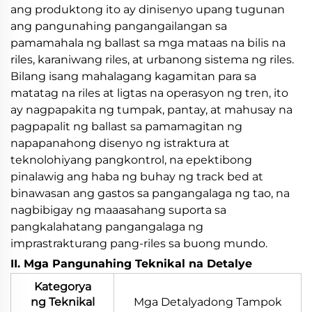
ang produktong ito ay dinisenyo upang tugunan
ang pangunahing pangangailangan sa
pamamahala ng ballast sa mga mataas na bilis na
riles, karaniwang riles, at urbanong sistema ng riles.
Bilang isang mahalagang kagamitan para sa
matatag na riles at ligtas na operasyon ng tren, ito
ay nagpapakita ng tumpak, pantay, at mahusay na
pagpapalit ng ballast sa pamamagitan ng
napapanahong disenyo ng istraktura at
teknolohiyang pangkontrol, na epektibong
pinalawig ang haba ng buhay ng track bed at
binawasan ang gastos sa pangangalaga ng tao, na
nagbibigay ng maaasahang suporta sa
pangkalahatang pangangalaga ng
imprastrakturang pang-riles sa buong mundo.
II. Mga Pangunahing Teknikal na Detalye
Kategorya
ng Teknikal
Mga Detalyadong Tampok