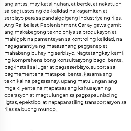
ang antas, may katalinuhan, at berde, at nakatuon
sa pagtustos ng de-kalidad na kagamitan at
serbisyo para sa pandaigdigang industriya ng riles.
Ang Railballast Replenishment Car ay gawa gamit
ang makabagong teknolohiya sa produksyon at
mahigpit na pamantayan sa kontrol ng kalidad, na
nagagarantiya ng maaasahang pagganap at
mahabang buhay ng serbisyo. Nagtatangkay kami
ng komprehensibong konsultasyong bago ibenta,
pag-install sa lugar at pagseserbisyo, suporta sa
pagmementena matapos ibenta, kasama ang
teknikal na pagsasanay, upang matulungan ang
mga kliyente na mapataas ang kahusayan ng
operasyon at magtulungan sa pagpapaunlad ng
ligtas, epektibo, at napapanatiling transportasyon sa
riles sa buong mundo.