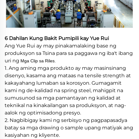
6 Dahilan Kung Bakit Pumipili kay Yue Rui
Ang Yue Rui ay may pinakamalaking base ng
produksyon sa Tsina para sa paggawa ng iba't ibang
uri ng
Mga Clip sa Riles.
1. Ang aming mga produkto ay may masinsinang
disenyo, kasama ang mataas na tensile strength at
kakayahang lumaban sa korosyon. Gumagamit
kami ng de-kalidad na spring steel, mahigpit na
sumusunod sa mga pamantayan ng kalidad at
teknikal na kinakailangan sa produksyon, at nag-
aalok ng optimisadong presyo.
2. Nagbibigay kami ng serbisyo ng pagpapasadya
batay sa mga drawing o sample upang matiyak ang
kasiyahan ng kliyente.