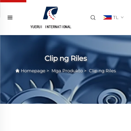
TL
Clip ng Riles
Homepage
>
Mga Produkto
>
Clip ng Riles