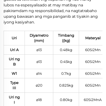
lubos na espesyalisado at may matibay na
pakiramdam ng responsibilidad, na nagtatrabaho
upang bawasan ang mga panganib at tiyakin ang
iyong kasiyahan.
Diyametro
Timbang
Uri
Materyal
(mm)
((kg)
Uri A
ø13
0.48kg
60Si2Mn
Uri ng
ø13
0.45kg
60Si2Mn
B
W1
ø14
0.7kg
60Si2Mn
Type
ø20
0.825kg
60Si2Mn
III
Uri ng
ø18
0.80kg
60Si2MnA
I