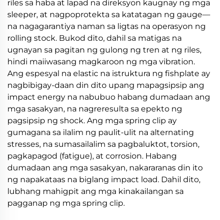
riles sa haba at lapad na direksyon kaugnay ng mga
sleeper, at nagpoprotekta sa katatagan ng gauge—
na nagagarantiya naman sa ligtas na operasyon ng
rolling stock. Bukod dito, dahil sa matigas na
ugnayan sa pagitan ng gulong ng tren at ng riles,
hindi maiiwasang magkaroon ng mga vibration.
Ang espesyal na elastic na istruktura ng fishplate ay
nagbibigay-daan din dito upang mapagsipsip ang
impact energy na nabubuo habang dumadaan ang
mga sasakyan, na nagreresulta sa epekto ng
pagsipsip ng shock. Ang mga spring clip ay
gumagana sa ilalim ng paulit-ulit na alternating
stresses, na sumasailalim sa pagbaluktot, torsion,
pagkapagod (fatigue), at corrosion. Habang
dumadaan ang mga sasakyan, nakararanas din ito
ng napakataas na biglang impact load. Dahil dito,
lubhang mahigpit ang mga kinakailangan sa
pagganap ng mga spring clip.