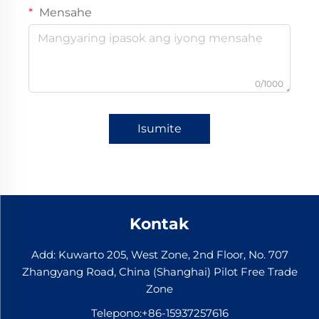
Mensahe
0/1000
Isumite
Kontak
Add: Kuwarto 205, West Zone, 2nd Floor, No. 707
Zhangyang Road, China (Shanghai) Pilot Free Trade
Zone
Telepono:
+86-15937257616