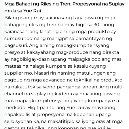
Mga Bahagi ng Riles ng Tren: Propesyonal na Suplay
mula sa Yue Rui
Bilang isang may-karanasang tagagawa ng mga
bahagi ng riles ng tren na may higit sa 30 taong
karanasan, ang lahat ng aming mga produkto ay
sumusunod nang mahigpit sa pamantayan ng
pagsusuri. Ang aming mapagkumpitensyang
presyo at kakayahang mag-produce nang direkta
ay nagbibigay-daan upang maipagkaloob ang mas
mataas na halaga kumpara sa kasalukuyang
supplier mo. Maaari rin naming matulungan ang
pagbuo ng mga advanced na teknikal na produkto
na nakatutok sa iyong pangangailangan. Ang multi-
channel na suplay ng kadena ay maaaring gawing
mas mapagkumpitensya ang iyong kumpanya sa
merkado. Higit pa rito, ang Yue Rui ay mayroong
napakabilis at propesyonal na koponan upang
serbisyohan ka, na makatitipid sa iyong oras at mga
gastos sa teknikal. Ang koponan ng Yue Rui ay