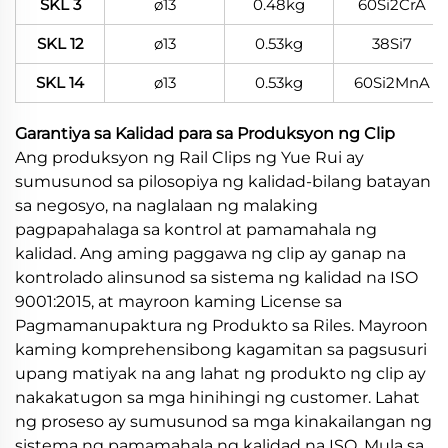
SKL 3
ø13
0.48kg
60Si2CrA
SKL 12
ø13
0.53kg
38Si7
SKL 14
ø13
0.53kg
60Si2MnA
Garantiya sa Kalidad para sa Produksyon ng Clip
Ang produksyon ng Rail Clips ng Yue Rui ay
sumusunod sa pilosopiya ng kalidad-bilang batayan
sa negosyo, na naglalaan ng malaking
pagpapahalaga sa kontrol at pamamahala ng
kalidad. Ang aming paggawa ng clip ay ganap na
kontrolado alinsunod sa sistema ng kalidad na ISO
9001:2015, at mayroon kaming License sa
Pagmamanupaktura ng Produkto sa Riles. Mayroon
kaming komprehensibong kagamitan sa pagsusuri
upang matiyak na ang lahat ng produkto ng clip ay
nakakatugon sa mga hinihingi ng customer. Lahat
ng proseso ay sumusunod sa mga kinakailangan ng
sistema ng pamamahala ng kalidad na ISO. Mula sa