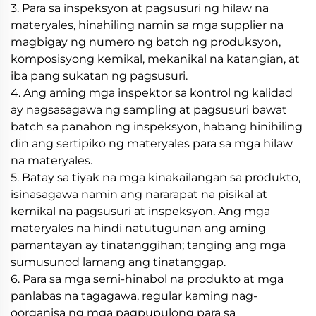
3. Para sa inspeksyon at pagsusuri ng hilaw na
materyales, hinahiling namin sa mga supplier na
magbigay ng numero ng batch ng produksyon,
komposisyong kemikal, mekanikal na katangian, at
iba pang sukatan ng pagsusuri.
4. Ang aming mga inspektor sa kontrol ng kalidad
ay nagsasagawa ng sampling at pagsusuri bawat
batch sa panahon ng inspeksyon, habang hinihiling
din ang sertipiko ng materyales para sa mga hilaw
na materyales.
5. Batay sa tiyak na mga kinakailangan sa produkto,
isinasagawa namin ang nararapat na pisikal at
kemikal na pagsusuri at inspeksyon. Ang mga
materyales na hindi natutugunan ang aming
pamantayan ay tinatanggihan; tanging ang mga
sumusunod lamang ang tinatanggap.
6. Para sa mga semi-hinabol na produkto at mga
panlabas na tagagawa, regular kaming nag-
oorganisa ng mga pagpupulong para sa