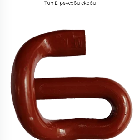
Тип D релсови скоби