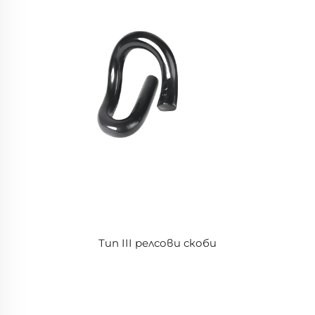
Тип III релсови скоби