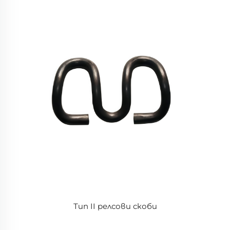
Тип II релсови скоби