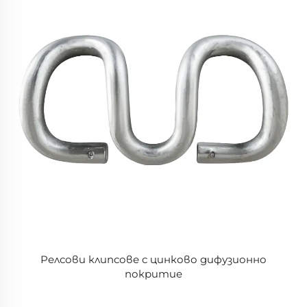
Релсови клипсове с цинково дифузионно
покритие