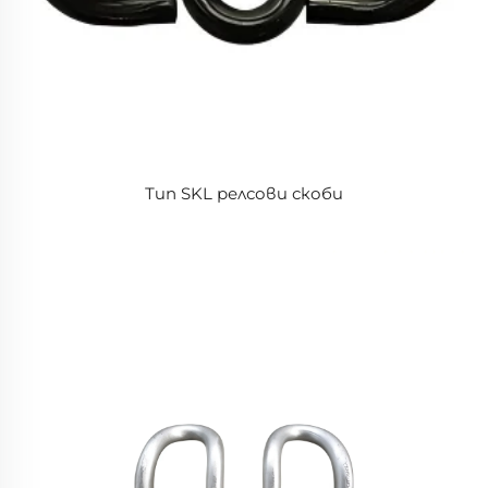
Тип SKL релсови скоби