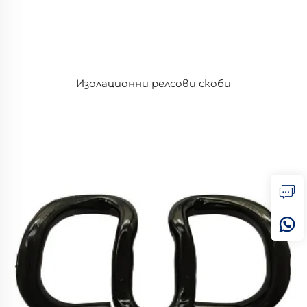
Изолационни релсови скоби