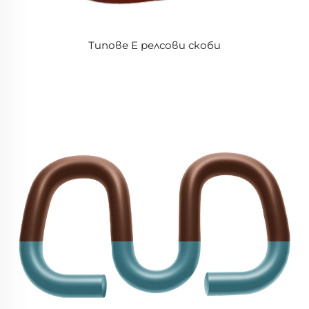
Типове Е релсови скоби