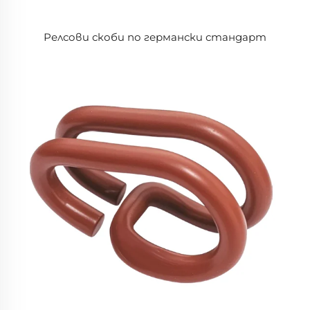
Релсови скоби по германски стандарт