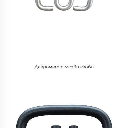
Дакромет релсови скоби