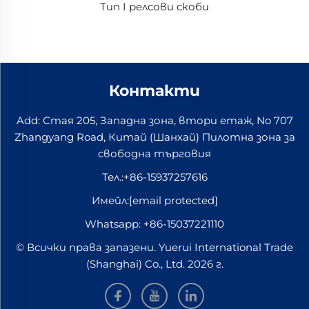
Тип I релсови скоби
Контакти
Add: Стая 205, Западна зона, втори етаж, No 707
Zhangyang Road, Китай (Шанхай) Пилотна зона за
свободна търговия
Тел.:
+86-15937257616
Имейл:
[email protected]
Whatsapp:
+86-15037221110
© Всички права запазени. Yuerui International Trade
(Shanghai) Co., Ltd. 2026 г.