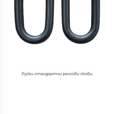
Руски стандартни релсови скоби