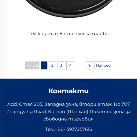
Тежкодействаща плоска шайба
...
Назад
1
2
3
4
9
Напред
Контакти
Add: Стая 205, Западна зона, втори етаж, No 707
Zhangyang Road, Китай (Шанхай) Пилотна зона за
свободна търговия
Тел.:
+86-15937257616