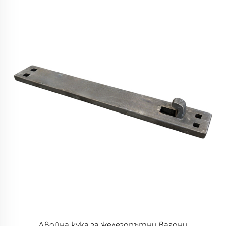
Двойна кука за железопътни вагони