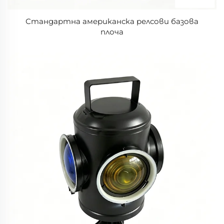
Стандартна американска релсови базова
плоча