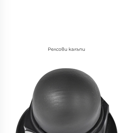
Релсови калъпи