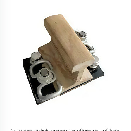
Система за фиксиране с раздвоен релсов клип