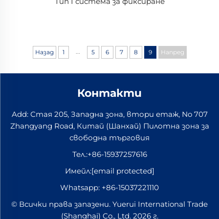
Тип I система за фиксиране
...
Назад
1
5
6
7
8
9
Напред
Контакти
Add: Стая 205, Западна зона, втори етаж, No 707
Zhangyang Road, Китай (Шанхай) Пилотна зона за
свободна търговия
Тел.:
+86-15937257616
Имейл:
[email protected]
Whatsapp:
+86-15037221110
© Всички права запазени. Yuerui International Trade
(Shanghai) Co., Ltd. 2026 г.