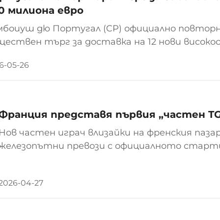
0 милиона евро
мбоиуш дю Португал (CP) официално повтор
ществен търг за доставка на 12 нови високос
луги за поддръжка през целия им жизнен цикъ
6-05-26
иблизително 584 милиона евро (с чиста догов
Франция представя първия „частен TGV
Нов частен играч влизайки на френския паза
железопътни превози с официалното стартира
отбелязва раждането на първата в странат
високоскоростни железопътни превози. Про
2026-04-27
Proxima, е осигурил €1...