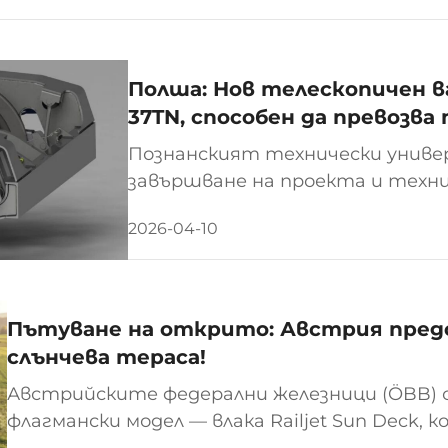
Полша: Нов телескопичен 
37TN, способен да превозв
Познанският технически униве
завършване на проекта и техн
телескопичния вагонен подвиже
2026-04-10
представлява значителен проби
тежкотоварното железопътно 
Проектът...
Пътуване на открито: Австрия предс
слънчева тераса!
Австрийските федерални железници (ÖBB) 
флагмански модел — влака Railjet Sun Deck,