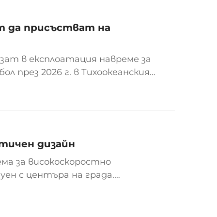
ят да присъстват на
язат в експлоатация навреме за
 през 2026 г. в Тихоокеанския
лучи допълнителната
 това лято услугата ще...
стичен дизайн
ма за високоскоростно
ен с центъра на града.
омфорт, той е най-надеждният
етището...