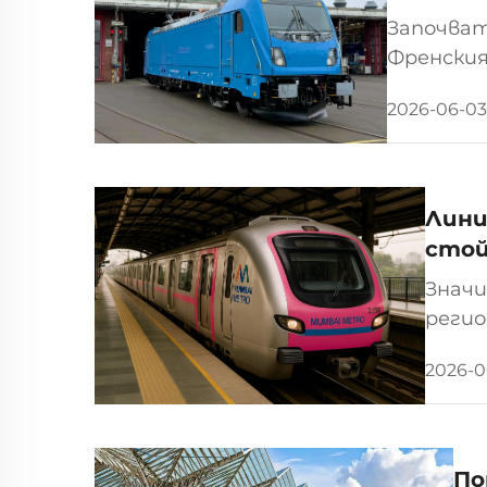
Започват
Френския
за прода
2026-06-03
Местните
Лини
стой
Значи
регио
метро
2026-0
индий
По