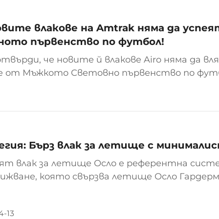
овите влакове на Amtrak няма да успе
ното първенство по футбол!
отвърди, че новите й влакове Airo няма да вл
 от Мъжкото Световно първенство по футбол
пад, което означава, че линията няма да по
ст, необходима по време на събитието. През
егия: Бърз влак за летище с минимали
ят влак за летище Осло е референтна систе
ижване, която свързва летище Осло Гардерму
тен със своята ефективност, точност и к
ен транспортен вариант за пътувания до л
4-13