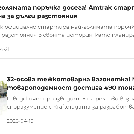
голямата поръчка досега! Amtrak стар
на за дълги разстояния
k официално стартира най-голямата поръчк
 разстояния в своята история, като планир
0 нови пътнически вагона за дълги разстояни
4-21
о да замени остарелия парк, който се използва
32-осова тежкотоварна вагонетка!
товароподемност достига 490 тон
Шведският производител на релсови возил
споразумение с Kraftdragarna за разработв
тежкотоварна железопътна вагонетка с
2026-04-15
от 490 тона. Вагонетката е проектиран
на критични...