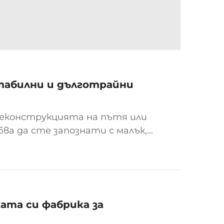
табилни и дълготрайни
реконструкцията на пътя или
ва да сте запознати с малък,
ного ръководители на проекти
.
ата си фабрика за