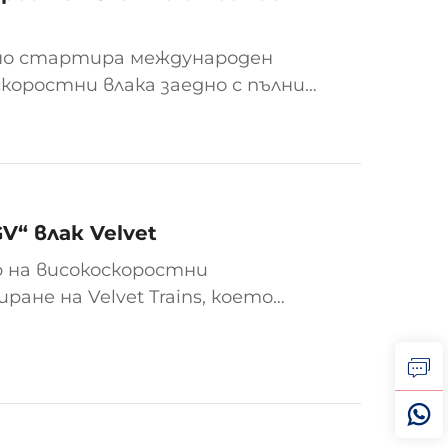
но стартира международен
коростни влака заедно с пълни
л. Стойността му е
орна стойност от 50...
“ влак Velvet
р на високоскоростни
не на Velvet Trains, което
а частна компания за
ектът, първоначално наречен