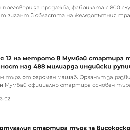
 преговори за продажба, фабриката с 800 слу
т гигант в областта на железопътния тра
жбата на своята фабрика за производство на
 медии потвърждават, че в момента на фаб
я 12 на метрото в Мумбай стартира т
ност над 488 милиарда индийски рупи
м търг от огромен мащаб. Органът за раз
н Мумбай официално стартира основен търг
линия 12, като предварителната стойност 
6-02
ски рупии, което бележи най-изчерпателния е
ртугалия стартира търг за високоск