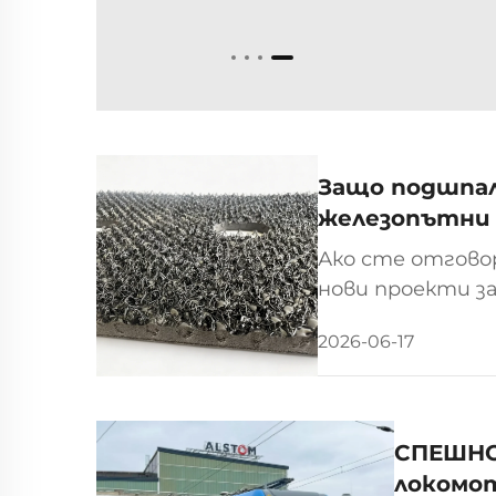
Защо подшпал
железопътни
Ако сте отгово
нови проекти з
но критически 
2026-06-17
недооценяват с
СПЕШНО:
локомо