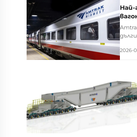
Най-
ваго
Amtra
дълги
от 80
2026-0
изцял