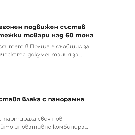
вагонен подвижен състав
а тежки товари над 60 тона
рситет в Полша е съобщил за
ическата документация за
н състав 37TN, което
в в сектора на
оборудване в страната.
тавя влака с панорамна
стартираха своя нов
 който иновативно комбинира