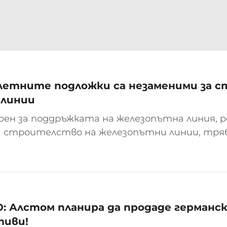
етните подложки са незаменими за с
 линии
рен за поддръжката на железопътна линия, 
а строителство на железопътни линии, тряб
важен компонент: подшпалетни подложки. М
тойността на високопроизводителните не..
 Алстом планира да продаде германск
тиви!