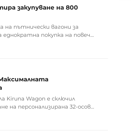
тира закупуване на 800
а на пътнически вагони за
а еднократна покупка на повече
я. Тази стъпка има за цел
 от ...
 Максималната
а
а Kiruna Wagon е сключил
ане на персонализирана 32-осова
 максимална товароподемност
а специално за транспортиране