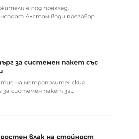
жители е под преглед.
нспорт Алстом води преговори
 локомотиви в Касел, Германия.
риката работят около 800 ...
ърг за системен пакет със
и
витие на метрополитенския
 за системен пакет за
на проекта е 488,2 милиарда
тап досега за тази линия...
оростен влак на стойност