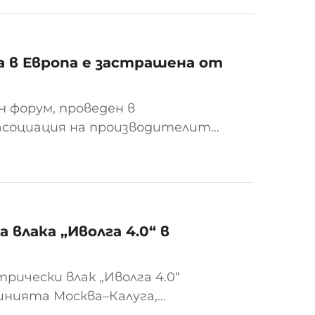
 в Европа е застрашена от
н форум, проведен в
 асоциация на производителите
ложно предупреждение: ако
вместни изследователски
Eur...
 влака „Иволга 4.0“ в
трически влак „Иволга 4.0“
линията Москва–Калуга,