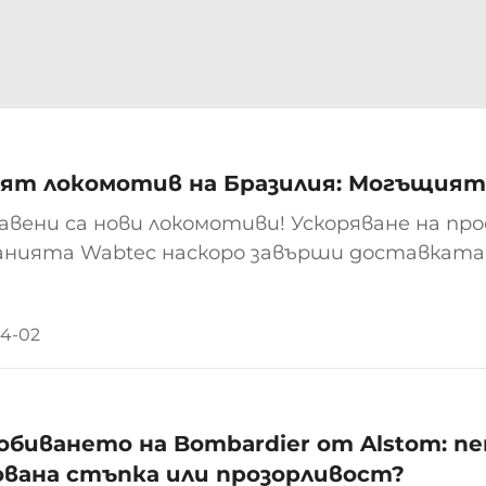
ят локомотив на Бразилия: Могъщият
вени са нови локомотиви! Ускоряване на прое
анията Wabtec наскоро завърши доставката
отиви ES44 в своята фабрика в Контажен, щ
ално стартирайки железопътната транспорт
4-02
обиването на Bombardier от Alstom: п
ована стъпка или прозорливост?