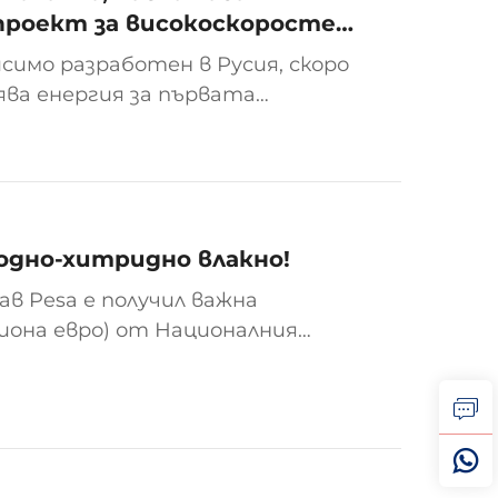
проект за високоскоростен
симо разработен в Русия, скоро
ява енергия за първата
 EVS360. Двигателят е
одно-хитридно влакно!
в Pesa е получил важна
илиона евро) от Националния
ното стопанство (NFOŚiGW), за
хитридно влакно...