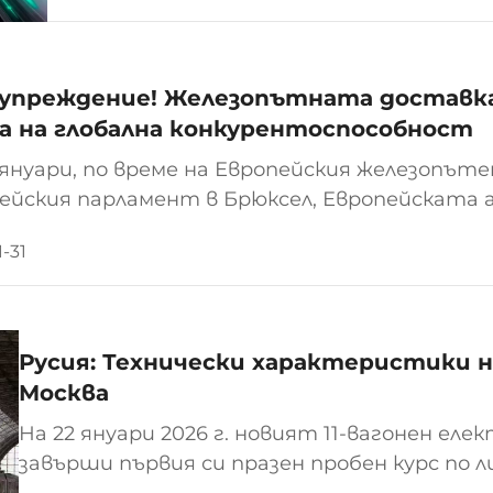
състав с висока скорост от 320 км/ч...
упреждение! Железопътната доставка
ба на глобална конкурентоспособност
 януари, по време на Европейския железопъте
ейския парламент в Брюксел, Европейската
лезопътно оборудване (UNIFE) излезе с неот
-31
ейският съюз не продължи да финансира съ
ами в областта на железопътния транспорт, 
Русия: Технически характеристики на
Москва
На 22 януари 2026 г. новият 11-вагонен елек
завърши първия си празен пробен курс по 