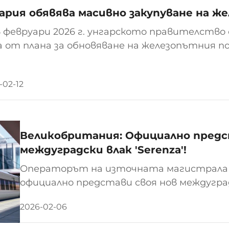
ария обявява масивно закупуване на ж
5 февруари 2026 г. унгарското правителств
а от плана за обновяване на железопътния п
лномощи националната държавна пътническа
стартира множество процедури по закупуван
-02-12
рни влака (EMU)...
Великобритания: Официално пред
междуградски влак 'Serenza'!
Операторът на източната магистрала 
официално представи своя нов междуградск
Произведен от CAF и финансиран от Porte
2026-02-06
експлоатация през следващите години, 
отговори на растящите...