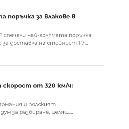
та поръчка за влакове в
F спечели най-голямата поръчка
р за доставка на стойност 1,7
пътен оператор SNCB. Според
 в рамките на 12-годишен...
а скорост от 320 км/ч:
 Германия и полският
дум за разбиране, целящ
на полския железопътен пазар,
 и оценката на подвижен