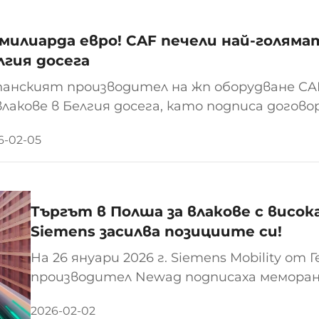
7 милиарда евро! CAF печели най-голяма
лгия досега
анският производител на жп оборудване CA
влакове в Белгия досега, като подписа догово
иарда евро с белгийския национален железо
6-02-05
лката CAF ще достави първоначално 180 влака
Търгът в Полша за влакове с висок
Siemens засилва позициите си!
На 26 януари 2026 г. Siemens Mobility от
производител Newag подписаха меморан
задълбочаване на сътрудничеството им 
2026-02-02
с фокус върху технологичното развитие