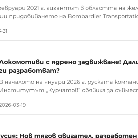
февруари 2021 г. гигантът в областта на ж
ши придобиването на Bombardier Transportatio
кла тази някога потресаваща цялата индус
-31
ва, че това не е било само успешно стратег
.
Локомотиви с ядрено задвижване! Дали
ги разработват?
В началото на януари 2026 г. руската компан
Институтът „Курчатов“ обявиха за съвмес
на ново поколение теглителни локомотиви, 
2026-03-19
енергийни установки, с цел да осигурят рев
...
усия: Нов тягов двигател, разработен