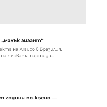
 „малък гигант“
кта на Arauco в Бразилия.
 на първата партида
ата Минас Жерайс, Бразилия,
на система за Arauco...
ет години по-късно —