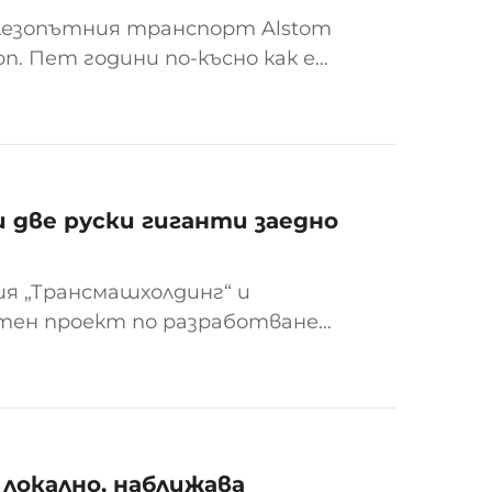
елезопътния транспорт Alstom
n. Пет години по-късно как е
трия сливане? Прегледът
ическо интегриране, но също
 две руски гиганти заедно
ия „Трансмашхолдинг“ и
тен проект по разработването
оборудвани с малки ядрени
олюционно енергийно решение за
 локално, наближава