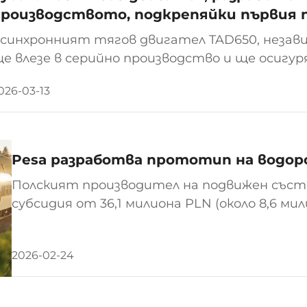
роизводството, подкрепяйки първия 
лак
синхронният тягов двигател TAD650, незави
е влезе в серийно производство и ще осигур
артида от местни високоскоростни влакове
026-03-13
реминал приемните изпитания...
Pesa разработва прототип на водор
Полският производител на подвижен съста
субсидия от 36,1 милиона PLN (около 8,6 м
фонд за опазване на околната среда и вод
да подпомогне разработката на водородно-
2026-02-24