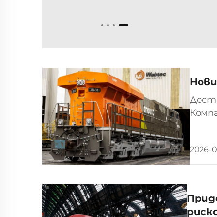
Нови
Доста
Комп
локом
офици
2026-0
Прид
риск