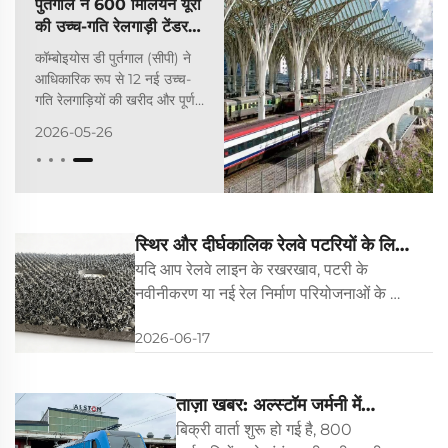
पुर्तगाल ने 600 मिलियन यूरो
की उच्च-गति रेलगाड़ी टेंडर
शुरू की
कॉम्बोइयोस डी पुर्तगाल (सीपी) ने
आधिकारिक रूप से 12 नई उच्च-
गति रेलगाड़ियों की खरीद और पूर्ण
जीवन-चक्र रखरखाव सेवाओं के
2026-05-26
लिए एक अंतर्राष्ट्रीय सार्वजनिक
टेंडर को पुनः शुरू किया है। इसकी
कुल लागत लगभग 584 मिलियन
यूरो है (शुद्ध अनुबंध मूल्य 50...
स्थिर और दीर्घकालिक रेलवे पटरियों के लिए
अंडर टाई पैड्स क्यों अपरिहार्य हैं
यदि आप रेलवे लाइन के रखरखाव, पटरी के
नवीनीकरण या नई रेल निर्माण परियोजनाओं के लिए
उत्तरदायी हैं, तो आप एक छोटे से लेकिन महत्वपूर्ण
2026-06-17
घटक—अंडर टाई पैड्स—से परिचित होंगे। कई
परियोजना प्रबंधक उच्च-प्रदर्शन वाले अंडर टाई
पैड्स के मूल्य का अतिमूल्यांकन करते हैं...
ताज़ा खबर: अल्स्टॉम जर्मनी में
लोकोमोटिव फैक्ट्री बेचने की योजना
बिक्री वार्ता शुरू हो गई है, 800