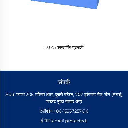
DJK5 फास्टनिंग प्रणाली
संपर्क
Add: कमरा 205, पश्चिम क्षेत्र, दूसरी मंजिल, 707 झांगयांग रोड, चीन (शंघाई)
पायलट मुक्त व्यापार क्षेत्र
टेलीफोन:
+86-15937257616
ई-मेल:
[email protected]