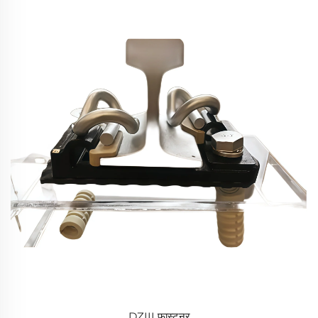
DZIII फास्टनर