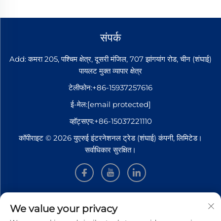
43 किलोग्राम/मी, 50 किलोग्राम/मी या 60 किलोग्राम/मी स्टील रेल। ये स्टील
रेल ट्रेन संचालन के लिए आधार हैं, जो सीधे पहियों से दबाव और घर्षण का सामना
संपर्क
करते हैं। इलास्टिक रेल फास्टन...
Add: कमरा 205, पश्चिम क्षेत्र, दूसरी मंजिल, 707 झांगयांग रोड, चीन (शंघाई)
पायलट मुक्त व्यापार क्षेत्र
टेलीफोन:
+86-15937257616
ई-मेल:
[email protected]
व्हॉट्सएप:
+86-15037221110
कॉपीराइट © 2026 युएरुई इंटरनेशनल ट्रेड (शंघाई) कंपनी, लिमिटेड।
सर्वाधिकार सुरक्षित।
जानकारी
We value your privacy