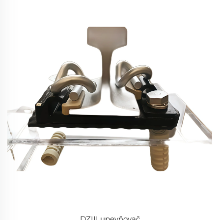
DZIII upevňovač