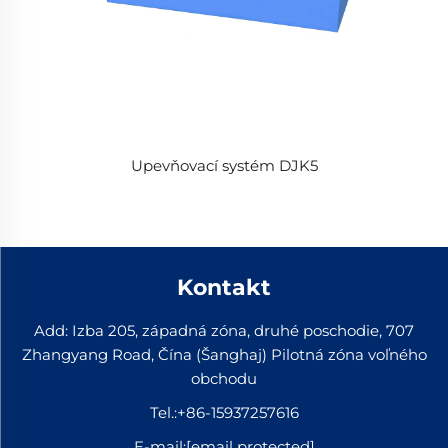
Upevňovací systém DJK5
Kontakt
Add: Izba 205, západná zóna, druhé poschodie, 707
Zhangyang Road, Čína (Šanghaj) Pilotná zóna voľného
obchodu
Tel.:
+86-15937257616
E-mail:
[email protected]