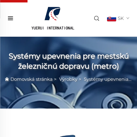
SK
Systémy upevnenia pre mestskú
železničnú dopravu (metro)
Domovská stránka
>
Výrobky
>
Systémy upevnenia pre mestskú železničnú dopravu (metro)