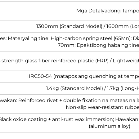
Mga Detalyadong Tamp
1300mm (Standard Model) / 1600mm (Lo
nes; Materyal ng tine: High-carbon spring steel (65Mn); D
70mm; Epektibong haba ng tin
-strength glass fiber reinforced plastic (FRP) / Lightwe
HRC50-54 (matapos ang quenching at tempe
1.4kg (Standard Model) / 1.7kg (Long
awakan: Reinforced rivet + double fixation na mataas na
Non-slip wear-resistant rubbe
 Black oxide coating + anti-rust wax immersion; Hawakan:
(aluminum alloy)