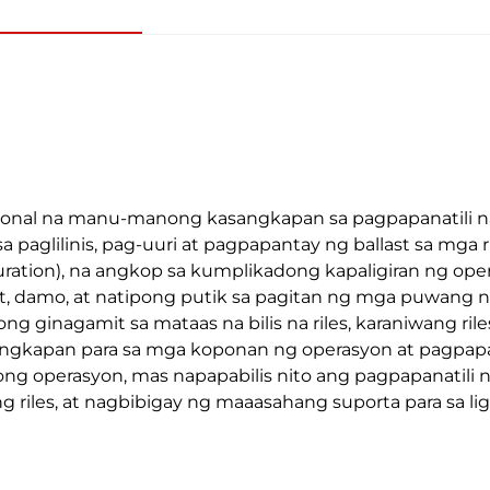
yonal na manu-manong kasangkapan sa pagpapanatili na 
sa paglilinis, pag-uuri at pagpapantay ng ballast sa mga r
uration), na angkop sa kumplikadong kapaligiran ng oper
 damo, at natipong putik sa pagitan ng mga puwang ng 
tong ginagamit sa mataas na bilis na riles, karaniwang ril
angkapan para sa mga koponan ng operasyon at pagpapana
ong operasyon, mas napapabilis nito ang pagpapanatili
g riles, at nagbibigay ng maaasahang suporta para sa li