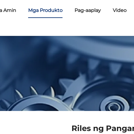
a Amin
Mga Produkto
Pag-aaplay
Video
n
Riles ng Panga