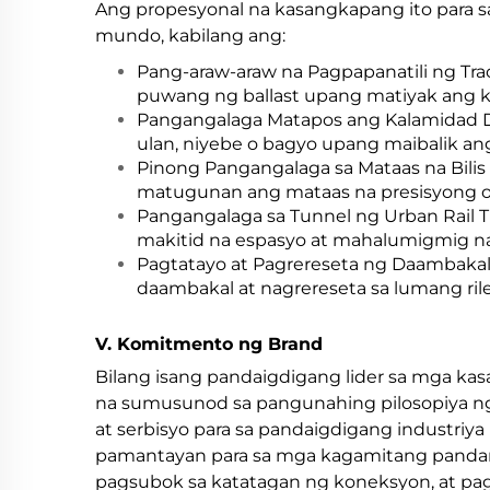
Ang propesyonal na kasangkapang ito para s
mundo, kabilang ang:
Pang-araw-araw na Pagpapanatili ng Tra
puwang ng ballast upang matiyak ang ka
Pangangalaga Matapos ang Kalamidad Du
ulan, niyebe o bagyo upang maibalik an
Pinong Pangangalaga sa Mataas na Bilis n
matugunan ang mataas na presisyong op
Pangangalaga sa Tunnel ng Urban Rail Tra
makitid na espasyo at mahalumigmig na 
Pagtatayo at Pagrereseta ng Daambakal:
daambakal at nagrereseta sa lumang rile
V. Komitmento ng Brand
Bilang isang pandaigdigang lider sa mga kasa
na sumusunod sa pangunahing pilosopiya ng 
at serbisyo para sa pandaigdigang industriya
pamantayan para sa mga kagamitang pandambu
pagsubok sa katatagan ng koneksyon, at pags