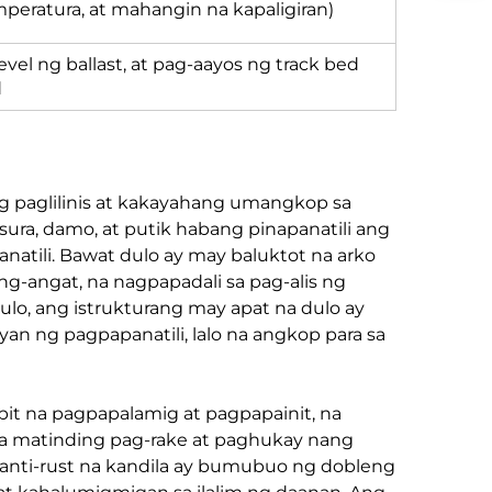
ratura, at mahangin na kapaligiran)
level ng ballast, at pag-aayos ng track bed
d
g paglilinis at kakayahang umangkop sa
ura, damo, at putik habang pinapanatili ang
natili. Bawat dulo ay may baluktot na arko
g-angat, na nagpapadali sa pag-alis ng
lo, ang istrukturang may apat na dulo ay
an ng pagpapanatili, lalo na angkop para sa
it na pagpapalamig at pagpapainit, na
na matinding pag-rake at paghukay nang
 anti-rust na kandila ay bumubuo ng dobleng