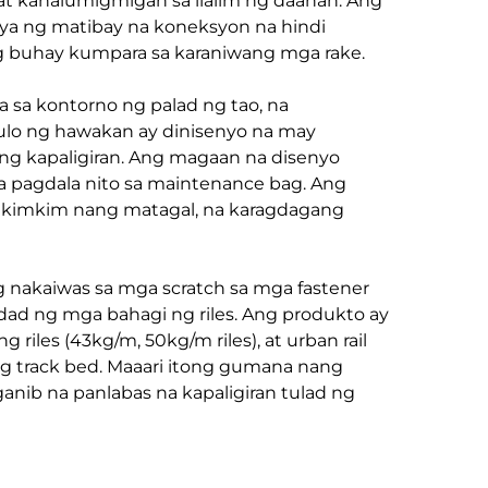
 at kahalumigmigan sa ilalim ng daanan. Ang
iya ng matibay na koneksyon na hindi
g buhay kumpara sa karaniwang mga rake.
a kontorno ng palad ng tao, na
dulo ng hawakan ay dinisenyo na may
ang kapaligiran. Ang magaan na disenyo
a pagdala nito sa maintenance bag. Ang
kimkim nang matagal, na karagdagang
g nakaiwas sa mga scratch sa mga fastener
dad ng mga bahagi ng riles. Ang produkto ay
riles (43kg/m, 50kg/m riles), at urban rail
i ng track bed. Maaari itong gumana nang
ib na panlabas na kapaligiran tulad ng