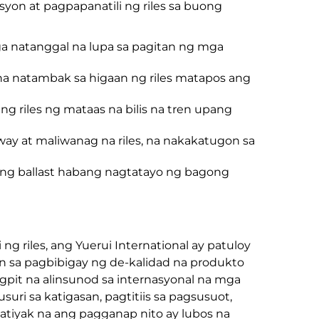
yon at pagpapanatili ng riles sa buong
ga natanggal na lupa sa pagitan ng mga
na natambak sa higaan ng riles matapos ang
ng riles ng mataas na bilis na tren upang
bway at maliwanag na riles, na nakakatugon sa
s ng ballast habang nagtatayo ng bagong
g riles, ang Yuerui International ay patuloy
n sa pagbibigay ng de-kalidad na produkto
igpit na alinsunod sa internasyonal na mga
i sa katigasan, pagtitiis sa pagsusuot,
matiyak na ang pagganap nito ay lubos na