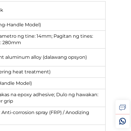
ok
ng-Handle Model)
iametro ng tine: 14mm; Pagitan ng tines:
e: 280mm
ight aluminum alloy (dalawang opsyon)
ring heat treatment)
-Handle Model)
 lakas na epoxy adhesive; Dulo ng hawakan:
r grip
 Anti-corrosion spray (FRP) / Anodizing