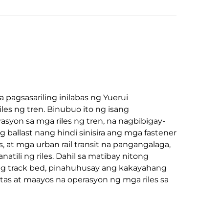
pagsasariling inilabas ng Yuerui
iles ng tren. Binubuo ito ng isang
asyon sa mga riles ng tren, na nagbibigay-
ballast nang hindi sinisira ang mga fastener
es, at mga urban rail transit na pangangalaga,
tili ng riles. Dahil sa matibay nitong
 ng track bed, pinahuhusay ang kakayahang
gtas at maayos na operasyon ng mga riles sa