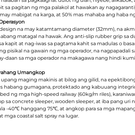
malaban sa pagkaagnat dulot ng ulan, niyebe, alikabok,
it sa pagitan ng mga palakol at hawakan ay nagagarant
a may mabigat na karga, at 50% mas mahaba ang haba n
 Operasyon
esign na may katamtamang diameter (32mm), na akma s
abang matagal na hawak. Ang anti-slip rubber grip sa 
a kapit at nag-iwas sa pagtama kahit sa madulas o bas
 pisikal na gawain ng mga operador, na nagpapadali s
y-daan sa mga operador na makagawa nang hindi kumi
kayahang Umangkop
 upang maging makinis at bilog ang gilid, na epektibon
riles habang gumagana, protektado ang kabuuang integri
d ng mga high-speed railway (60kg/m riles), karaniwang 
gkop sa concrete sleeper, wooden sleeper, at iba pang ur
 -40℃ hanggang 75℃, at angkop para sa mga mapangan
 mga coastal salt spray na lugar.