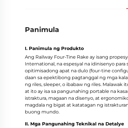
Panimula
I. Panimula ng Produkto
Ang Railway Four-Tine Rake ay isang propes
International, na espesyal na idinisenyo para 
opitimisadong apat na dulo (four-tine config
daan sa epektibong pagtanggal ng mga kalat,
ng riles, sleeper, o ibabaw ng riles. Malawak i
at ito ay isa sa pangunahing portable na kas
istraktura, magaan na disenyo, at ergonomik
magdala ng bigat at katatagan ng istrakturan
buong mundo.
II. Mga Pangunahing Teknikal na Detalye