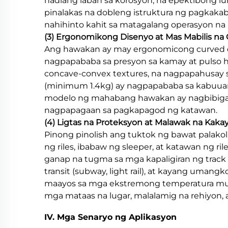
hadlang laban sa korosyon, na epektibong lu
pinalakas na dobleng istruktura ng pagkakab
nahihinto kahit sa matagalang operasyon n
(3) Ergonomikong Disenyo at Mas Mabilis na
Ang hawakan ay may ergonomicong curved d
nagpapababa sa presyon sa kamay at pulso h
concave-convex textures, na nagpapahusay s
(minimum 1.4kg) ay nagpapababa sa kabuuang
modelo ng mahabang hawakan ay nagbibiga
nagpapagaan sa pagkapagod ng katawan.
(4) Ligtas na Proteksyon at Malawak na Ka
Pinong pinolish ang tuktok ng bawat palakol
ng riles, ibabaw ng sleeper, at katawan ng 
ganap na tugma sa mga kapaligiran ng track be
transit (subway, light rail), at kayang uman
maayos sa mga ekstremong temperatura mula
mga mataas na lugar, malalamig na rehiyon, at
IV. Mga Senaryo ng Aplikasyon