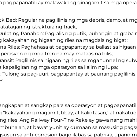
a pagpapanatili ay malawakang ginagamit sa mga operas
ck Bed: Regular na paglilinis ng mga debris, damo, at m
tatagan ng istraktura ng track;
lot ng Panahon: Pag-alis ng putik, buhangin at graba 
g kakayahan ng higaan ng riles na magdala ng bigat;
a Riles: Paghahasa at pagpapantay sa ballast sa higaan 
erasyon ng mga tren na may mataas na bilis;
nsit: Paglilinis sa higaan ng riles sa mga tunnel ng su
kapaligiran ng mga operasyon sa ilalim ng lupa;
 Tulong sa pag-uuri, pagpapantay at paunang paglilini
s.
ngkapan at sangkap para sa operasyon at pagpapanatili n
"kakayahang magamit, tibay, at kaligtasan," at nakatuo
 ng riles. Ang Railway Four-Tine Rake ay gawa nang mah
halan, at bawat yunit ay dumaan sa masusing pagsusur
usuri sa anti-corrosion bago ilabas sa pabrika, upang 