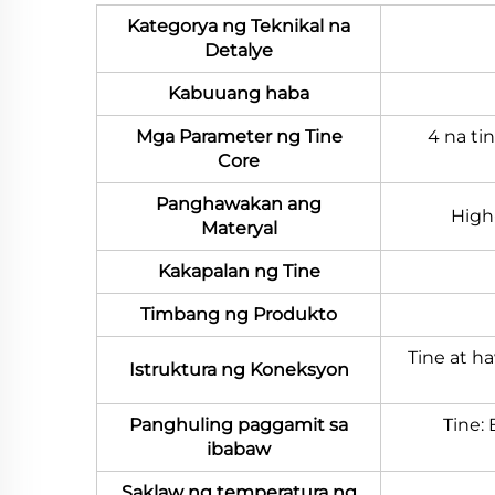
Kategorya ng Teknikal na
Detalye
Kabuuang haba
Mga Parameter ng Tine
4 na ti
Core
Panghawakan ang
High
Materyal
Kakapalan ng Tine
Timbang ng Produkto
Tine at h
Istruktura ng Koneksyon
Panghuling paggamit sa
Tine:
ibabaw
Saklaw ng temperatura ng