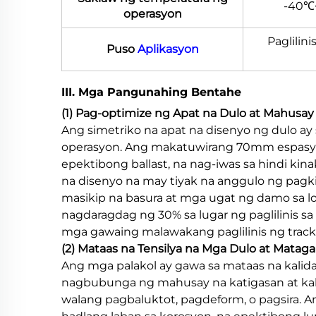
-40℃~
operasyon
Paglilini
Puso
Aplikasyon
III. Mga Pangunahing Bentahe
(1) Pag-optimize ng Apat na Dulo at Mahusay n
Ang simetriko na apat na disenyo ng dulo a
operasyon. Ang makatuwirang 70mm espasyo sa
epektibong ballast, na nag-iwas sa hindi ki
na disenyo na may tiyak na anggulo ng pagki
masikip na basura at mga ugat ng damo sa lo
nagdaragdag ng 30% sa lugar ng paglilinis s
mga gawaing malawakang paglilinis ng track
(2) Mataas na Tensilya na Mga Dulo at Mataga
Ang mga palakol ay gawa sa mataas na kalid
nagbubunga ng mahusay na katigasan at kak
walang pagbaluktot, pagdeform, o pagsira. 