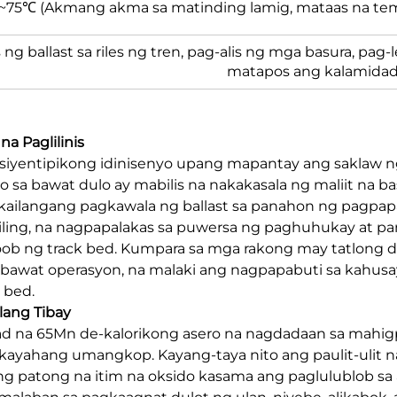
75℃ (Akmang akma sa matinding lamig, mataas na tempe
s ng ballast sa riles ng tren, pag-alis ng mga basura, pag-
matapos ang kalamida
a Paglilinis
y siyentipikong idinisenyo upang mapantay ang saklaw n
 bawat dulo ay mabilis na nakakasala ng maliit na bas
nakailangang pagkawala ng ballast sa panahon ng pagpapa
ling, na nagpapalakas sa puwersa ng paghuhukay at pan
ob ng track bed. Kumpara sa mga rakong may tatlong du
a bawat operasyon, na malaki ang nagpapabuti sa kahusay
 bed.
lang Tibay
ad na 65Mn de-kalorikong asero na nagdadaan sa mahigp
ayahang umangkop. Kayang-taya nito ang paulit-ulit 
Ang patong na itim na oksido kasama ang paglulublob sa