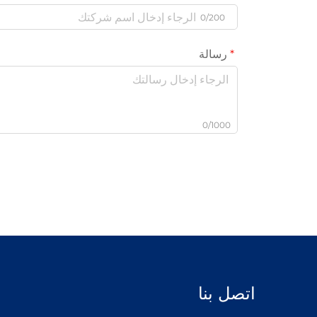
0/200
رسالة
0/1000
اتصل بنا