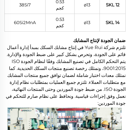
0.53
38Si7
ø13
SKL 12
كجم
0.53
60Si2MnA
ø13
SKL 14
كجم
ضمان الجودة لإنتاج المشابك
تلتزم شركة Yue Rui في إنتاج مشابك السكك بمبدأ إدارة أعمال
قائم على الجودة، وتحرص بشكل كبير على ضبط الجودة والإدارة.
يتم التحكم الكامل في تصنيع المشابك وفقًا لنظام الجودة ISO
9001:2015، ونمتلك رخصة تصنيع منتجات السكك الحديدية. كما
نمتلك معدات اختبار شاملة لضمان توافق جميع منتجات المشابك
مع متطلبات العملاء. تلتزم جميع العمليات بمتطلبات نظام إدارة
الجودة ISO. من ضبط جودة الموردين وحتى المنتجات النهائية،
نعمل وفق إجراءات قياسية. ونحافظ على نظام صارم للتحكم في
جودة الموردين: