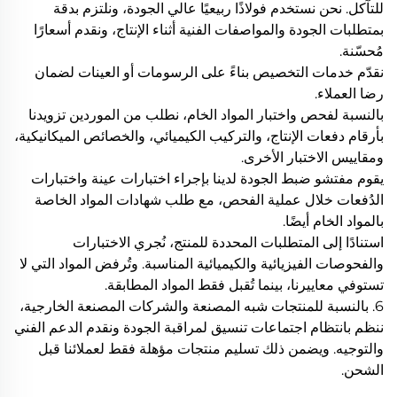
للتآكل. نحن نستخدم فولاذًا ربيعيًا عالي الجودة، ونلتزم بدقة
بمتطلبات الجودة والمواصفات الفنية أثناء الإنتاج، ونقدم أسعارًا
مُحسّنة.
نقدّم خدمات التخصيص بناءً على الرسومات أو العينات لضمان
رضا العملاء.
بالنسبة لفحص واختبار المواد الخام، نطلب من الموردين تزويدنا
بأرقام دفعات الإنتاج، والتركيب الكيميائي، والخصائص الميكانيكية،
ومقاييس الاختبار الأخرى.
يقوم مفتشو ضبط الجودة لدينا بإجراء اختبارات عينة واختبارات
الدُفعات خلال عملية الفحص، مع طلب شهادات المواد الخاصة
بالمواد الخام أيضًا.
استنادًا إلى المتطلبات المحددة للمنتج، نُجري الاختبارات
والفحوصات الفيزيائية والكيميائية المناسبة. وتُرفض المواد التي لا
تستوفي معاييرنا، بينما تُقبل فقط المواد المطابقة.
6. بالنسبة للمنتجات شبه المصنعة والشركات المصنعة الخارجية،
ننظم بانتظام اجتماعات تنسيق لمراقبة الجودة ونقدم الدعم الفني
والتوجيه. ويضمن ذلك تسليم منتجات مؤهلة فقط لعملائنا قبل
الشحن.