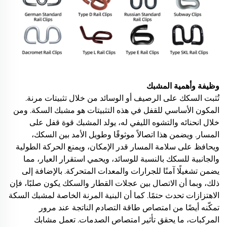
وظيفة وأهمية المشبك
تُثبت السكك على الرصيف أو الوسائد من خلال تثبيتات مرنة.
المكون الأساسي للقفل في هذه التثبيتات هو مشبك السكة. ومن
خلال انحنائه والتشوه الليفي له، يولد المشبك قوة قفل على
المسار. ويضمن هذا اتصالاً موثوقًا وطويل الأمد بين السكك،
ويحافظ على سلامة المسار قدر الإمكان، ويمنع الحركة الطولية
والجانبية للسكك بالنسبة للوسائد، ويحمي استقرار العيار، مما
يضمن تشغيلًا آمنًا للجرارات والمعدات المتحركة. بالإضافة إلى
ذلك، وبما أن الاتصال بين عجلات القطار والسكك يكون صلبًا، فإن
الاهتزازات تحدث حتمًا. كما أن البنية المرنة الخاصة لمشبك السكة
تمكّنه أيضًا من امتصاص طاقة التصادم الناتجة عند مرور
المركبات، ما يحقق تأثير امتصاص الصدمات. تعمل مشابك