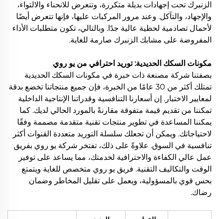
الزنبرك تحت إجهادات بديلة متكررة، وتتعرض للانحناء والالتواء،
والإجهاد، والتآكل. وعند مرور المركبات عليها، فإنها تتعرض أيضًا
لأحمال تصادمية لحظية عالية جدًا. وبالتالي، تكون متطلبات الأداء
المفروضة على مشابك الزنبرك صارمة للغاية.
مكونات السكك الحديدية: توريد احترافي من يو روي
بصفتنا شركة مصنعة ذات خبرة في مكونات السكك الحديدية
تمتلك أكثر من 30 عامًا من الخبرة، فإن جميع منتجاتنا تخضع بدقة
لمعايير الاختبار. إن أسعارنا التنافسية وقدراتنا الإنتاجية الداخلية
تمكننا من تقديم قيمة متفوقة مقارنةً بالمورد الحالي لديك. كما
يمكننا المساعدة في تطوير منتجات تقنية متقدمة مصممة وفقًا
لاحتياجاتك. ويمكن أن تجعلك سلسلة التوريد متعددة القنوات أكثر
تنافسية في السوق. علاوةً على ذلك، تفتخر شركة يو روي بفريق
عمل عالي الكفاءة والاحترافية لخدمتك، مما يساعد على توفير
الوقت والتكاليف التقنية. فريق يو روي متخصص للغاية ويتمتع
بحس قوي بالمسؤولية، ويعمل على تقليل المخاطر وضمان
رضاك.