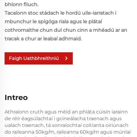
bhíonn fliuch.
Tacaíonn stoc stádach le hordú uile-iarratach i
mbunchur le spigóga riala agus le plátaí
cothromaithe chun dul chun cinn a mhéadú ar an
tracak a chur ar leabaí adhmaid.
Faigh Uathbhreithniú
Intreo
Athraíonn cruth agus méid an phláta cúisín iarainn
de réir éagsúlachtaí i gcineálacha traenach agus
ualach traenach, tá sonraíochtaí coitianta oiriúnach
do raileanna 50kg/m, raileanna 60kg/m agus múnlaí