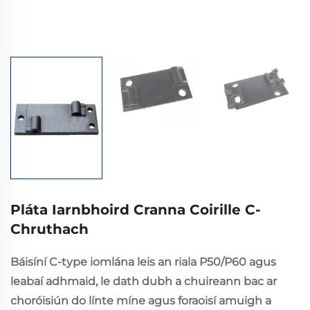
Pláta Iarnbhoird Cranna Coirille C-
Chruthach
Báisíní C-type iomlána leis an riala P50/P60 agus
leabaí adhmaid, le dath dubh a chuireann bac ar
choróisiún do línte míne agus foraoisí amuigh a