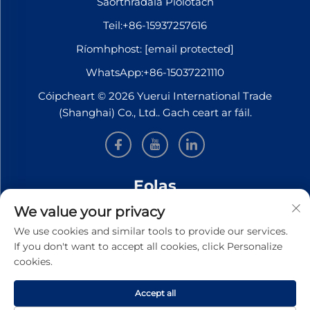
Saorthrádála Píolótach
Teil:
+86-15937257616
Ríomhphost:
[email protected]
WhatsApp:
+86-15037221110
Cóipcheart © 2026 Yuerui International Trade
(Shanghai) Co., Ltd.. Gach ceart ar fáil.
Eolas
We value your privacy
Síní leat le bheith ar liosta le haghaidh ár nuachtslánú
We use cookies and similar tools to provide our services.
seachtúil
If you don't want to accept all cookies, click Personalize
cookies.
Accept all
SEOL