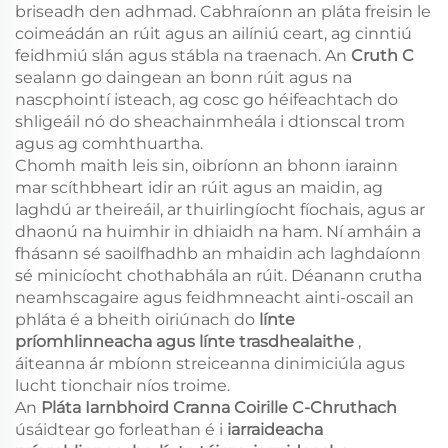
briseadh den adhmad. Cabhraíonn an pláta freisin le
coimeádán an rúit agus an ailíniú ceart, ag cinntiú
feidhmiú slán agus stábla na traenach. An
Cruth C
sealann go daingean an bonn rúit agus na
nascphointí isteach, ag cosc go héifeachtach do
shligeáil nó do sheachainmheála i dtionscal trom
agus ag comhthuartha.
Chomh maith leis sin, oibríonn an bhonn iarainn
mar scíthbheart idir an rúit agus an maidin, ag
laghdú ar theireáil, ar thuirlingíocht fíochais, agus ar
dhaonú na huimhir in dhiaidh na ham. Ní amháin a
fhásann sé saoilfhadhb an mhaidin ach laghdaíonn
sé minicíocht chothabhála an rúit. Déanann crutha
neamhscagaire agus feidhmneacht ainti-oscail an
phláta é a bheith oiriúnach do
línte
príomhlinneacha agus línte trasdhealaithe
,
áiteanna ár mbíonn streiceanna dinimiciúla agus
lucht tionchair níos troime.
An
Pláta Iarnbhoird Cranna Coirille C-Chruthach
úsáidtear go forleathan é i
iarraideacha