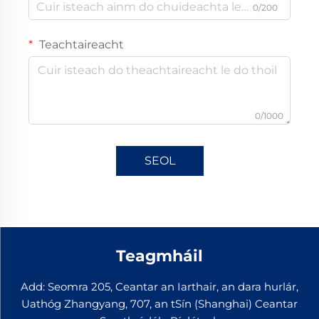
0/200
Teachtaireacht
0/1000
SEOL
Teagmháil
Add: Seomra 205, Ceantar an Iarthair, an dara hurlár,
Uathóg Zhangyang, 707, an tSín (Shanghai) Ceantar