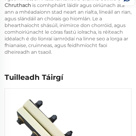
Chruthach
is comhpháirt láidir agus oiriúnach atá
ann a mhéadaíonn stad neart an rialta, líneáil an rian,
agus slándáil an chórais go hiomlán. Le a
bhearthaíocht shásúil, inimirce don chorróid, agus
comhoiriúnacht le córas fastú iolracha, is réiteach
idéalach é do líonraí iarnródaí na linne seo a lorga ar
fhianaise, cruinneas, agus feidhmíocht faoi
dheireadh an tsaoil.
Tuilleadh Táirgí