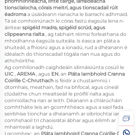
príomhlinneacha, línte táirge, iarraideacha
tionsclaíocha, córais meitrí, agus tionscadail rúit
éadroma
a úsáideann rianacha le barrachí adhmaid.
Tá sé comhoiriúnach le córas fastú éagsúla lena n-
áirítear
spigéid madra, spigéid scrúd, agus
clippeanna rialta
, ag tabhairt réimsí forleathana do
mhodhanna éagsúla suiteála. Is éasca an pláta a
shuiteáil, a fhiosrú agus a ionadú, rud a dhéanann é
idéalach do thionscadail tógála rian nua agus do
athchóirithe.
Ag comhlíonadh caighdeáin idirnáisiúnta cosúil le
UIC
,
AREMA
, agus
EN
, an
Pláta Iarnbhoird Cranna
Coirille C-Chruthach
is féidir a chustaimniú i
dtomhais, meathain, fad na bhfocal, agus cineál
clúdaithe chun meaitseáil le próifílí rialta agus
coinníollacha rian ar leith. Déanann a chlárúcháin
comhtháite leis an gcomhthéacs agus a saol fada
seirbhíse tionchar a dhéanamh ar oibríochtaí iarnród
comhshaoil trí chaoisrátaí ábhar agus éilimh ar
mhainteáil a laghdú.
I gcomhrac, an
Pláta Iarnbhoird Cranna Coirille C-