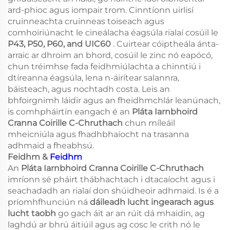
ard-phioc agus iompair trom. Cinntíonn uirlisí
cruinneachta cruinneas toiseach agus
comhoiriúnacht le cineálacha éagsúla rialaí cosúil le
P43, P50, P60, and UIC60
. Cuirtear cóiptheála ánta-
arraic ar dhroim an bhord, cosúil le zinc nó eapócó,
chun tréimhse fada feidhmiúlachta a chinntiú i
dtíreanna éagsúla, lena n-áirítear salannra,
báisteach, agus nochtadh costa. Leis an
bhfoirgnimh láidir agus an fheidhmchlár leanúnach,
is comhpháirtín eangach é an
Pláta Iarnbhoird
Cranna Coirille C-Chruthach
chun míleáil
mheicniúla agus fhadhbhaíocht na trasanna
adhmaid a fheabhsú.
Feidhm &
Feidhm
An
Pláta Iarnbhoird Cranna Coirille C-Chruthach
imríonn sé pháirt thábhachtach i dtacaíocht agus i
seachadadh an rialaí don shúidheoir adhmaid. Is é a
príomhfhunciún ná
dáileadh lucht ingearach agus
lucht taobh
go gach áit ar an rúit dá mhaidin, ag
laghdú ar bhrú áitiúil agus ag cosc le crith nó le