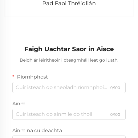
Pad Faoi Thréidlián
Faigh Uachtar Saor in Aisce
Beidh ár léiritheoir i dteagmháil leat go luath.
Ríomhphost
0/100
Ainm
0/100
Ainm na cuideachta