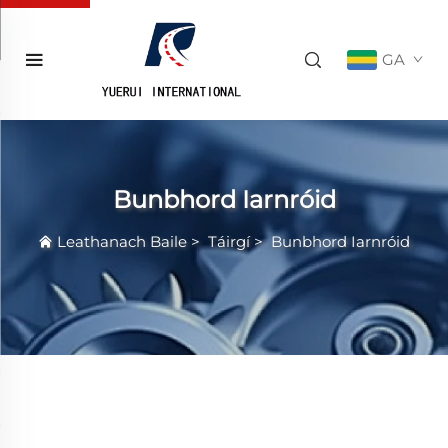
GA
Bunbhord Iarnróid
Leathanach Baile
>
Táirgí
>
Bunbhord Iarnróid