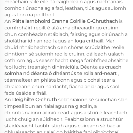
meáchain raile eile, tá caighdeáin agus riachtanais
comhoiriúnacha ag a fad, leathan, tiús agus suíomh
agus líon na poill bolt.
An
Pláta Iarnbhoird Cranna Coirille C-Chruthach
is
comhpháirt reoilt é atá arna dhearadh go cruinn
chun comhéadan stáblach, fairsing agus oiriúnach a
sholáthar idir an reoil agus an loga crithaill. Mar
chuid ríthábhachtach den chóras scrúdaithe reoile,
cinntíonn sé suíomh reoile cruinn, dáileadh ualach
cothrom agus seasmhacht ranga forbhfheabhsaithe
faoi lucht treanaigh dinimiciúla. Déanta as
cruach
solmha nó déanta ó dhéantús te rolla ard-neart
,
téarmaítear an phláta bonn agus clocháiltear a
chraiceann chun hardacht, fiacha aniar agus saol
fada úsáide a fháil.
An
Deighilte C-chruth
soláthraíonn sé suíochán slán
timpeall bun an rialaí agus na glacáin, a
chinntiúnaíonn ailíniú ceart agus aistriú éifeachtach
lucht chuig an súidheoir. Feabhsaíonn a struchtúr
staidéaracht taobh istigh agus cuireann sé bac ar
ghluaiseacht an rialaí, go háirithe faoi oibríochtaí