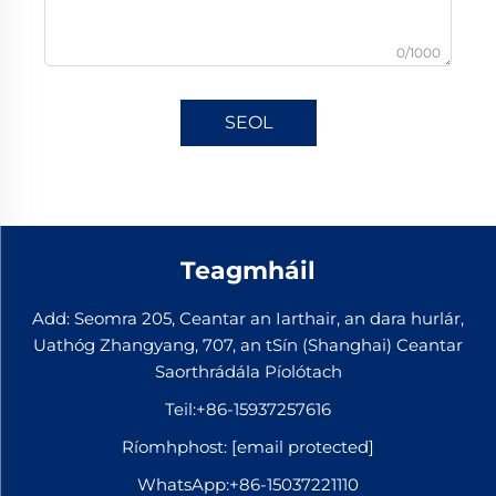
0/1000
SEOL
Teagmháil
Add: Seomra 205, Ceantar an Iarthair, an dara hurlár,
Uathóg Zhangyang, 707, an tSín (Shanghai) Ceantar
Saorthrádála Píolótach
Teil:
+86-15937257616
Ríomhphost:
[email protected]
WhatsApp:
+86-15037221110