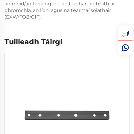
an méid/an tarraingthe, an t-ábhar, an tréith ar
dhromchla, an líon, agus na téarmaí soláthair
(EXW/FOB/CIF).
Tuilleadh Táirgí