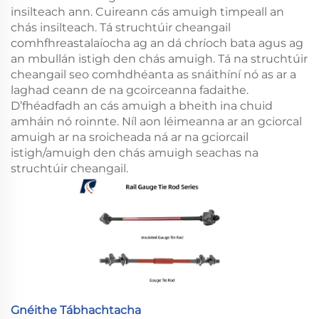
insilteach ann. Cuireann cás amuigh timpeall an
chás insilteach. Tá struchtúir cheangail
comhfhreastalaíocha ag an dá chríoch bata agus ag
an mbullán istigh den chás amuigh. Tá na struchtúir
cheangail seo comhdhéanta as snáithíní nó as ar a
laghad ceann de na gcoirceanna fadaithe.
D’fhéadfadh an cás amuigh a bheith ina chuid
amháin nó roinnte. Níl aon léimeanna ar an gciorcal
amuigh ar na sroicheada ná ar na gciorcail
istigh/amuigh den chás amuigh seachas na
struchtúir cheangail.
Gnéithe Tábhachtacha