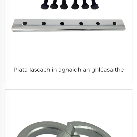
Pláta Iascach in aghaidh an ghléasaithe