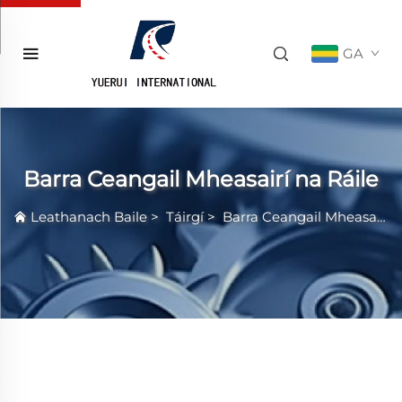
GA
Barra Ceangail Mheasairí na Ráile
Leathanach Baile
>
Táirgí
>
Barra Ceangail Mheasairí na Ráile