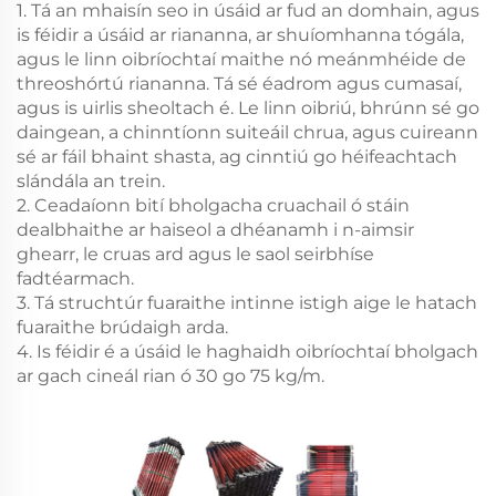
1. Tá an mhaisín seo in úsáid ar fud an domhain, agus
is féidir a úsáid ar riananna, ar shuíomhanna tógála,
agus le linn oibríochtaí maithe nó meánmhéide de
threoshórtú riananna. Tá sé éadrom agus cumasaí,
agus is uirlis sheoltach é. Le linn oibriú, bhrúnn sé go
daingean, a chinntíonn suiteáil chrua, agus cuireann
sé ar fáil bhaint shasta, ag cinntiú go héifeachtach
slándála an trein.
2. Ceadaíonn bití bholgacha cruachail ó stáin
dealbhaithe ar haiseol a dhéanamh i n-aimsir
ghearr, le cruas ard agus le saol seirbhíse
fadtéarmach.
3. Tá struchtúr fuaraithe intinne istigh aige le hatach
fuaraithe brúdaigh arda.
4. Is féidir é a úsáid le haghaidh oibríochtaí bholgach
ar gach cineál rian ó 30 go 75 kg/m.