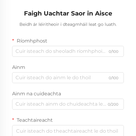
Faigh Uachtar Saor in Aisce
Beidh ár léiritheoir i dteagmháil leat go luath.
Ríomhphost
0/100
Ainm
0/100
Ainm na cuideachta
0/200
Teachtaireacht