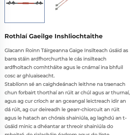
Rothlaí Gaeilge Inshliochtaithe
Glacann Roinn Táirgeanna Gaige Insilteach úsáid as
barra stáin ardfhorchurtha le cás insilteach
ardfholtach comhtháite agus le cnámaí ina bhfuil
cosc ar ghluaiseacht.
Stablíonn sé an caighdeánach leithne na traenach
chun forbairt thorthaí an rúit ar chúl agus ar thurnaí,
agus ag cur críoch ar an gceangal leictreach idir an
dá rúit, ag cur deireadh le gearr-chiorcuit an rúit
agus le hatach an chórais shainiúla, ag laghdú an t-
úsáid minic a dhéantar ar threoir shainiúla do
mheitró, do rialacháin éadrom agus do línte