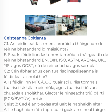
Ceisteanna Coitianta
C1: An féidir leat fasteners iarnróid a tháirgeadh de
réir na bhstandard idirnáisiúnta?
F: Sea. Is féidir linn fasteners iarnróid a tháirgeadh de
réir na bhstandard EN, DIN, ISO, ASTM, AREMA, UIC,
JIS, agus GOST, nó de réir críocha agus samplaí.
C2: Cén ábhar agus cén tuairisc inspéiseanna is
féidir leat a sholáthar?
A: Is féidir linn MTC/COC, tuairiscí uirlisí tomhais,
tuairiscí tástála meicniúla, agus tuairiscí tiús an
chuarda a sholáthar. Glactar le hinseacht tríú páirtí
(SGS/BV/TÜV) freisin.
Ceist 3: Cad é an t-eolas atá uait le haghaidh ráta?
A: Le haghaidh ráta tapa, cuir i gcás an cineál táirge,