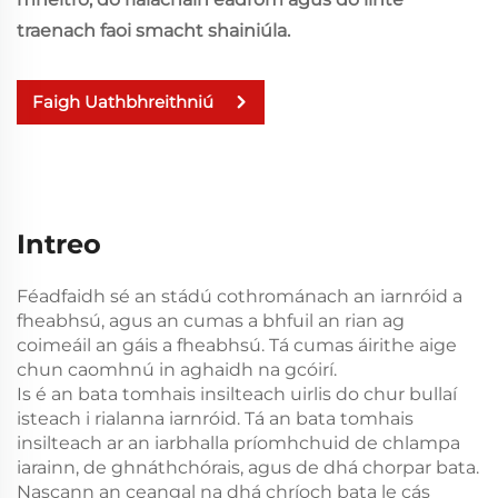
traenach faoi smacht shainiúla.
Faigh Uathbhreithniú
Intreo
Féadfaidh sé an stádú cothrománach an iarnróid a
fheabhsú, agus an cumas a bhfuil an rian ag
coimeáil an gáis a fheabhsú. Tá cumas áirithe aige
chun caomhnú in aghaidh na gcóirí.
Is é an bata tomhais insilteach uirlis do chur bullaí
isteach i rialanna iarnróid. Tá an bata tomhais
insilteach ar an iarbhalla príomhchuid de chlampa
iarainn, de ghnáthchórais, agus de dhá chorpar bata.
Nascann an ceangal na dhá chríoch bata le cás