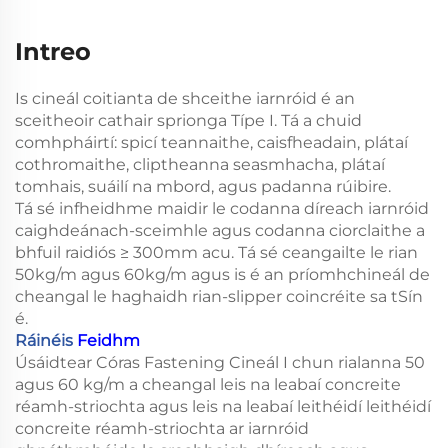
Intreo
Is cineál coitianta de shceithe iarnróid é an
sceitheoir cathair sprionga Típe I. Tá a chuid
comhpháirtí: spicí teannaithe, caisfheadain, plátaí
cothromaithe, cliptheanna seasmhacha, plátaí
tomhais, suáilí na mbord, agus padanna rúibire.
Tá sé infheidhme maidir le codanna díreach iarnróid
caighdeánach-sceimhle agus codanna ciorclaithe a
bhfuil raidiós ≥ 300mm acu. Tá sé ceangailte le rian
50kg/m agus 60kg/m agus is é an príomhchineál de
cheangal le haghaidh rian-slipper coincréite sa tSín
é.
Ráinéis
Feidhm
Úsáidtear Córas Fastening Cineál I chun rialanna 50
agus 60 kg/m a cheangal leis na leabaí concreite
réamh-striochta agus leis na leabaí leithéidí leithéidí
concreite réamh-striochta ar iarnróid