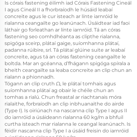
Is córais fastening éilimh iad Córais Fastening Cineál
I agus Cineál II a fhorbraíodh le húsáid leabaí
concreite agus le cur isteach ar línte iarnróid le
rialanna ceangailte go leanúnach. Úsáidtear iad faoi
láthair go forleathan ar línte iarnróid. Tá an córas
fastening seo comhdhéanta as clipthe rialanna,
spigóga sceirp, plátaí gaige, suíomhanna plátaí,
padanna rúibire, srl. Tá plátaí glúine suite ar leabaí
concreite, agus tá an córas fastening ceangailte le
boltda. Mar an gcéanna, d’fhágann spigóga spírala a
bheith ceangailte sa leaba concreite an clip chun an
rialann a phionnadh.
Tógann an clip cruth Ω, le plátaí tomhais agus
suíomhanna plátaí ag obair le chéile chun an
tomhas a rialú. Chun freastal ar riachtanais móra
rialaithe, forbraíodh an clip inbhuanaithe do airde
(Type I). Is oiriúnach na nascanna clip Type I agus II
do iarnróid a úsáideann rialanna 60 kg/m a bhfuil
curtha isteach mar rialanna le ceangal leanúnach. Is
féidir nascanna clip Type I a úsáid freisin do iarnróid