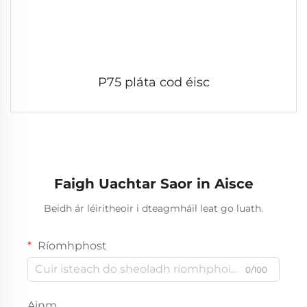
P75 pláta cod éisc
Faigh Uachtar Saor in Aisce
Beidh ár léiritheoir i dteagmháil leat go luath.
Ríomhphost
0/100
Ainm