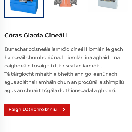
Córas Glaofa Cineál I
Bunachar coisneála iarnróid cineál I iomlán le gach
hairiceáil chomhoiriúnach, iomlán ina aghaidh na
caighdeáin tosaigh i dtionscal an iarnróid.
Tá táirgíocht mhaith a bheith ann go leanúnach
agus soláthair amháin chun an procúráil a shimpliú
agus an chuairt tógála do thionscadal a ghiorrú.
Faigh Uathbhreithniú