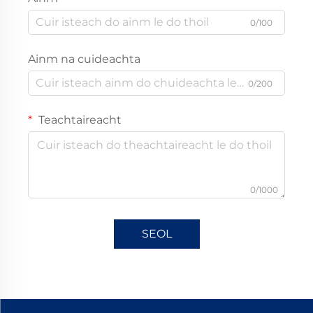
0/100
Ainm na cuideachta
0/200
Teachtaireacht
0/1000
SEOL