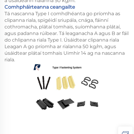
a úsáideann rialanna 50 kg/m.
Comhpháirteanna ceangailte
Tá nascanna Type I comhdhéanta go príomha as
clipanna riala, spigéidí sriupála, cnága, fáinní
cothromacha, plátaí tomhais, suíomhanna plátaí,
agus padanna rúibear. Tá leaganacha A agus B ar fáil
do chlipanna riala Type I. Úsáidtear clipanna riala
Leagan A go príomha ar rialanna 50 kg/m, agus
úsáidtear plátaí tomhais Uimhir 14 ag na nascanna
riala.