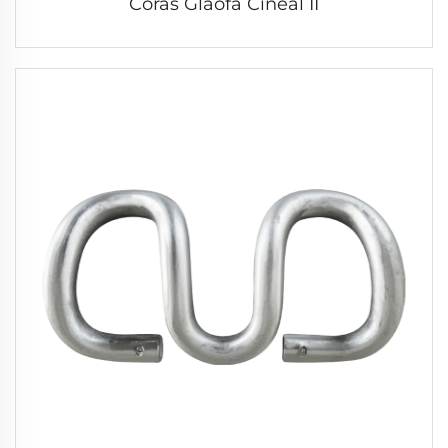
Córas Glaofa Cineál II