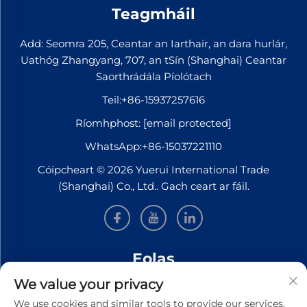
Teagmháil
Add: Seomra 205, Ceantar an Iarthair, an dara hurlár,
Uathóg Zhangyang, 707, an tSín (Shanghai) Ceantar
Saorthrádála Píolótach
Teil:
+86-15937257616
Ríomhphost:
[email protected]
WhatsApp:
+86-15037221110
Cóipcheart © 2026 Yuerui International Trade
(Shanghai) Co., Ltd.. Gach ceart ar fáil.
Eolas
We value your privacy
Síní leat le bheith ar liosta le haghaidh ár nuachtslánú
We use cookies and similar tools to provide our services.
seachtúil