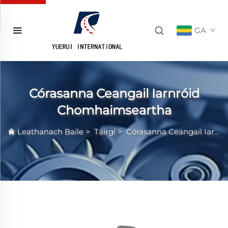
GA
Córasanna Ceangail Iarnróid
Chomhaimseartha
Leathanach Baile
>
Táirgí
>
Córasanna Ceangail Iarnróid Chomhaimseartha