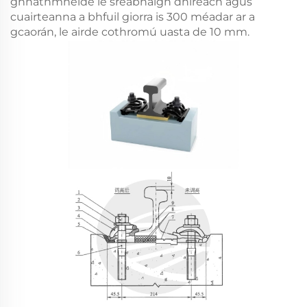
ghnáthmhéide le sreabhaigh dhíreach agus
cuairteanna a bhfuil giorra is 300 méadar ar a
gcaorán, le airde cothromú uasta de 10 mm.