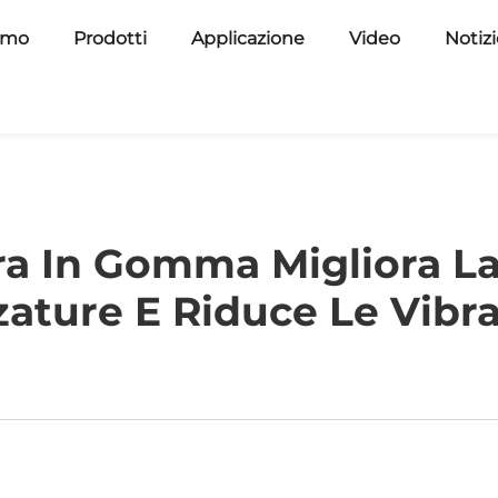
amo
Prodotti
Applicazione
Video
Notiz
a In Gomma Migliora La 
zature E Riduce Le Vibr