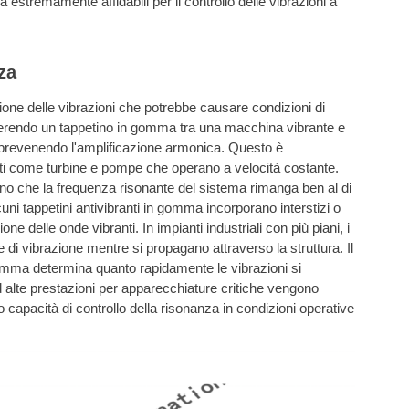
estremamente affidabili per il controllo delle vibrazioni a
za
ione delle vibrazioni che potrebbe causare condizioni di
nserendo un tappetino in gomma tra una macchina vibrante e
 prevenendo l'amplificazione armonica. Questo è
nti come turbine e pompe che operano a velocità costante.
o che la frequenza risonante del sistema rimanga ben al di
lcuni tappetini antivibranti in gomma incorporano interstizi o
e delle onde vibranti. In impianti industriali con più piani, i
i vibrazione mentre si propagano attraverso la struttura. Il
gomma determina quanto rapidamente le vibrazioni si
d alte prestazioni per apparecchiature critiche vengono
ro capacità di controllo della risonanza in condizioni operative