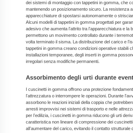
dei sistemi di montaggio con tappetini in gomma, che c
mantenendo un posizionamento sicuro. La resistenza al t
apparecchiature di spostarsi autonomamente o strisciare
Alcuni modelli di tappetini in gomma progettati per garant
adesivo che aumenta l'attrito tra l'apparecchiatura e la 
permettono un movimento controllato durante i terremoti 
volta terminato il sisma. La distribuzione del carico e l
tappetini in gomma creano condizioni operative stabili ch
installazioni temporanee, degli inserti in gomma posson
irregolari senza modifiche permanenti.
Assorbimento degli urti durante eventi
I cuscinetti in gomma offrono una protezione fondament
l'attrezzatura o interrompere le operazioni. Durante l'av
assorbono le reazioni iniziali della coppia che potrebbero
arresti improvvisi nei sistemi di trasporto e nelle attre
per l'edilizia, i cuscinetti in gomma riducono gli urti der
caratteristica non lineare di compressione dei cuscinett
all'aumentare del carico, evitando il contatto strutturale