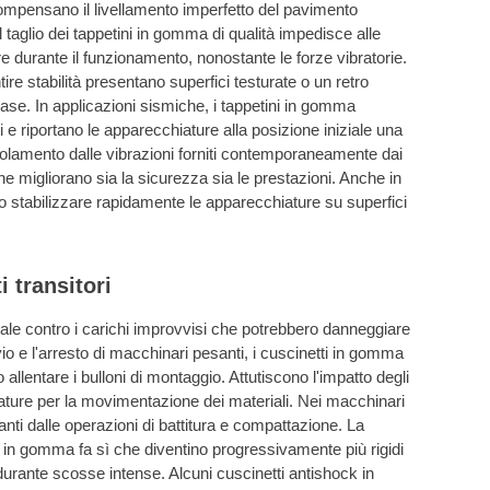
ompensano il livellamento imperfetto del pavimento
aglio dei tappetini in gomma di qualità impedisce alle
 durante il funzionamento, nonostante le forze vibratorie.
ire stabilità presentano superfici testurate o un retro
base. In applicazioni sismiche, i tappetini in gomma
e riportano le apparecchiature alla posizione iniziale una
'isolamento dalle vibrazioni forniti contemporaneamente dai
e migliorano sia la sicurezza sia le prestazioni. Anche in
o stabilizzare rapidamente le apparecchiature su superfici
 transitori
ale contro i carichi improvvisi che potrebbero danneggiare
vio e l'arresto di macchinari pesanti, i cuscinetti in gomma
 allentare i bulloni di montaggio. Attutiscono l'impatto degli
zzature per la movimentazione dei materiali. Nei macchinari
ivanti dalle operazioni di battitura e compattazione. La
i in gomma fa sì che diventino progressivamente più rigidi
 durante scosse intense. Alcuni cuscinetti antishock in