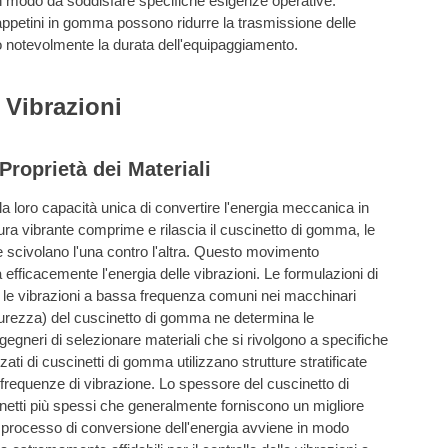
 in modo da soddisfare specifiche esigenze operative.
ppetini in gomma possono ridurre la trasmissione delle
do notevolmente la durata dell'equipaggiamento.
 Vibrazioni
Proprietà dei Materiali
la loro capacità unica di convertire l'energia meccanica in
tura vibrante comprime e rilascia il cuscinetto di gomma, le
 e scivolano l'una contro l'altra. Questo movimento
efficacemente l'energia delle vibrazioni. Le formulazioni di
 le vibrazioni a bassa frequenza comuni nei macchinari
urezza) del cuscinetto di gomma ne determina le
ngegneri di selezionare materiali che si rivolgono a specifiche
i di cuscinetti di gomma utilizzano strutture stratificate
frequenze di vibrazione. Lo spessore del cuscinetto di
tti più spessi che generalmente forniscono un migliore
 processo di conversione dell'energia avviene in modo