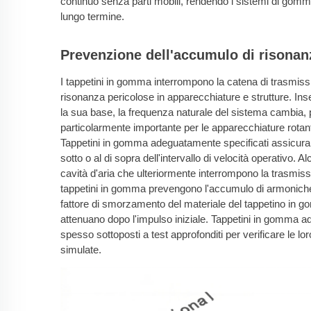
continuo senza parti mobili, rendendo i sistemi di gomma 
lungo termine.
Prevenzione dell'accumulo di risonan
I tappetini in gomma interrompono la catena di trasmiss
risonanza pericolose in apparecchiature e strutture. I
la sua base, la frequenza naturale del sistema cambia,
particolarmente importante per le apparecchiature rota
Tappetini in gomma adeguatamente specificati assicuran
sotto o al di sopra dell'intervallo di velocità operativo. A
cavità d'aria che ulteriormente interrompono la trasmission
tappetini in gomma prevengono l'accumulo di armoniche d
fattore di smorzamento del materiale del tappetino in 
attenuano dopo l'impulso iniziale. Tappetini in gomma a
spesso sottoposti a test approfonditi per verificare le lo
simulate.