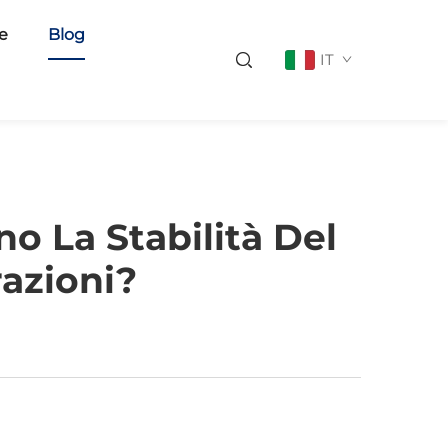
ie
Blog
IT
no La Stabilità Del
razioni?