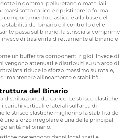
odotte in gomma, poliuretano o materiali
marsi sotto carico e ripristinare la forma
sto comportamento elastico è alla base del
a stabilità del binario e il controllo delle
ante passa sul binario, la striscia si comprime
nvece di trasferirla direttamente al binario e
 come un buffer tra componenti rigidi. Invece di
hi vengono attenuati e distribuiti su un arco di
rollata riduce lo sforzo massimo su rotaie,
per mantenere allineamento e stabilità.
truttura del Binario
 distribuzione del carico. Le strisce elastiche
carichi verticali e laterali sull'area di
e strisce elastiche migliorino la stabilità del
hé uno sforzo irregolare è una delle principali
golarità nel binario.
elastiche prevengono danni localizzati e