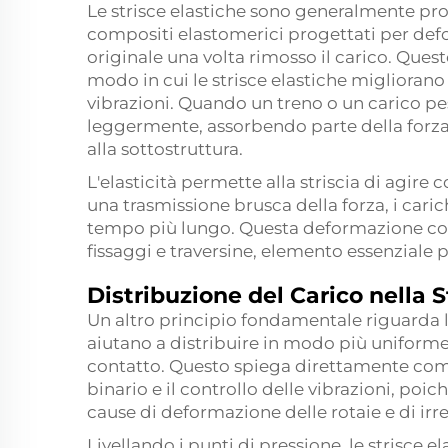
Le strisce elastiche sono generalmente pr
compositi elastomerici progettati per defor
originale una volta rimosso il carico. Que
modo in cui le strisce elastiche migliorano l
vibrazioni. Quando un treno o un carico pes
leggermente, assorbendo parte della forza i
alla sottostruttura.
L'elasticità permette alla striscia di agire
una trasmissione brusca della forza, i caric
tempo più lungo. Questa deformazione cont
fissaggi e traversine, elemento essenziale 
Distribuzione del Carico nella S
Un altro principio fondamentale riguarda la
aiutano a distribuire in modo più uniforme i 
contatto. Questo spiega direttamente come l
binario e il controllo delle vibrazioni, poic
cause di deformazione delle rotaie e di irre
Livellando i punti di pressione, le strisce 